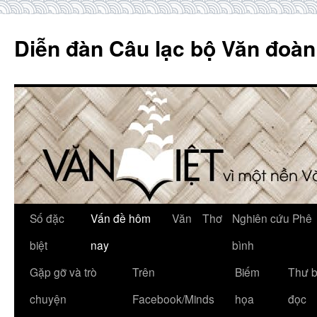
Skip
to
Diễn đàn Câu lạc bộ Văn đoàn
content
Số đặc
Vấn đề hôm
Văn
Thơ
Nghiên cứu Phê
biệt
nay
bình
Gặp gỡ và trò
Trên
Biếm
Thư 
chuyện
Facebook/Minds
họa
đọc