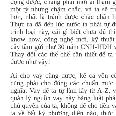
động được, chẳng phải mời ai tham g
một tý nhưng chậm chắc, và ta sẽ tr
hơn, nhất là tránh được chắc chắn h
Thực ra đã đến lúc nước ta phải tự 
trình loại này, cái gì biết chưa đủ 
know how, công nghệ mới, kỹ thuật
cây tầm gửi như 30 năm CNH-HĐH vừ
Thay đổi các thể chế cần thiết để ta
được như vậy!
Ai cho vay cũng được, kể cả vốn c
cũng phải cho đúng các chuẩn mực 
nghĩa: Vay để ta tự làm lấy từ A-Z, 
quản lý nguồn vay này bằng luật phá
chủ quyền của ta, không để cho tiền 
ta về bất kỳ phương diện nào, thực