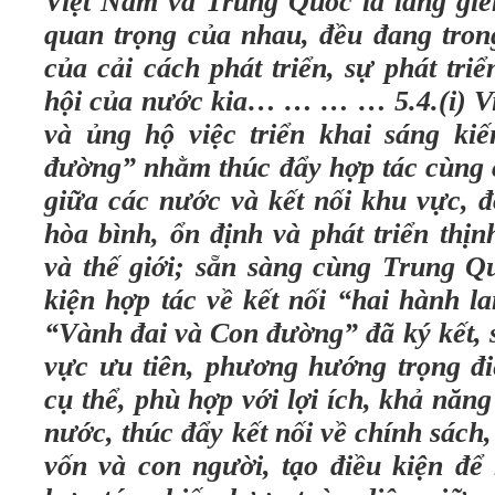
Việt Nam và Trung Quốc là láng giền
quan trọng của nhau, đều đang trong
của cải cách phát triển, sự phát tri
hội của nước kia… … … … 5.4.(i) V
và ủng hộ việc triển khai sáng ki
đường” nhằm thúc đẩy hợp tác cùng có
giữa các nước và kết nối khu vực, đ
hòa bình, ổn định và phát triển thị
và thế giới; sẵn sàng cùng Trung Qu
kiện hợp tác về kết nối “hai hành l
“Vành đai và Con đường” đã ký kết, 
vực ưu tiên, phương hướng trọng đ
cụ thể, phù hợp với lợi ích, khả năn
nước, thúc đẩy kết nối về chính sách
vốn và con người, tạo điều kiện để