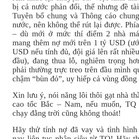
bị cả nước phản đối, thế nhưng đề tà
Tuyên bố chung và Thông cáo chung
nước, nên không thể rút lại được. Phía
– dù mới ở mức thí điểm 2 nhà má
mang thêm nợ mới trên 1 tỷ USD (ước
USD nếu tính đủ, đội giá lên rất nhiều
đầu), đang thua lỗ, nghiêm trọng h
phải thường trực treo trên đầu mình 
chậm “bùn đỏ”, uy hiếp cả vùng đồng 
Xin lưu ý, nói năng lôi thôi gạt nhà 
cao tốc Bắc – Nam, nếu muốn, TQ c
chạy đằng trời cũng không thoát!
Hãy thử tính nợ đã vay và tình hình
nay liên tục nhập siêu từ TQ! Hãy t