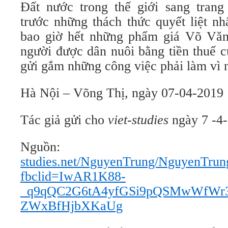
Đất nước trong thế giới sang tran
trước những thách thức quyết liệt n
bao giờ hết những phẩm giá Võ Văn
người được dân nuôi bằng tiền thuế 
gửi gắm những công việc phải làm vì n
Hà Nội – Võng Thị, ngày 07-04-2019
Tác giả gửi cho
viet-studies
ngày 7 -4
Nguồn
studies.net/NguyenTrung/NguyenTr
fbclid=IwAR1K88-
_q9qQC2G6tA4yfGSi9pQSMwWfWr
ZWxBfHjbXKaUg