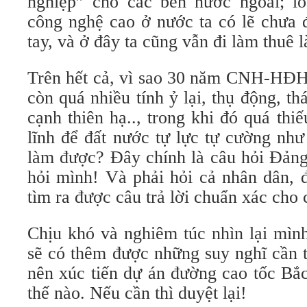
nghiệp” cho các bên nước ngoài; l
công nghệ cao ở nước ta có lẽ chưa 
tay, và ở đây ta cũng vẫn đi làm thuê
Trên hết cả, vì sao 30 năm CNH-HĐH 
còn quá nhiều tính ỷ lại, thụ động, th
cạnh thiên hạ.., trong khi đó quá thiế
lĩnh để đất nước tự lực tự cường nh
làm được? Đây chính là câu hỏi Đảng
hỏi mình! Và phải hỏi cả nhân dân,
tìm ra được câu trả lời chuẩn xác cho
Chịu khó và nghiêm túc nhìn lại mình
sẽ có thêm được những suy nghĩ cần t
nên xúc tiến dự án đường cao tốc Bắ
thế nào. Nếu cần thì duyệt lại!