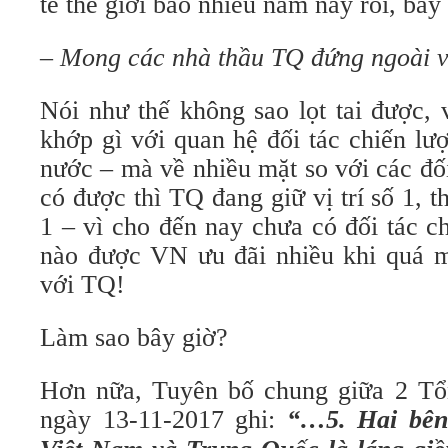
tế thế giới bao nhiêu năm nay rồi, bây
–
Mong các nhà thầu TQ đứng ngoài v
Nói như thế không sao lọt tai được, 
khớp gì với quan hệ đối tác chiến lư
nước – mà về nhiều mặt so với các đố
có được thì TQ đang giữ vị trí số 1, t
1 – vì cho đến nay chưa có đối tác c
nào được VN ưu đãi nhiều khi quá 
với TQ!
Làm sao bây giờ?
Hơn nữa, Tuyên bố chung giữa 2 Tổ
ngày 13-11-2017 ghi:
“…5. Hai bên