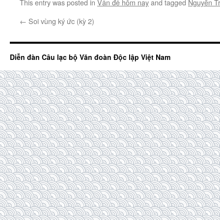
This entry was posted in
Vấn đề hôm nay
and tagged
Nguyễn T
←
Soi vùng ký ức (kỳ 2)
Diễn đàn Câu lạc bộ Văn đoàn Độc lập Việt Nam