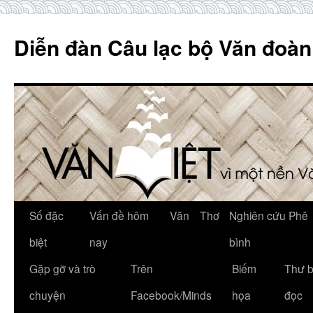
Skip
to
Diễn đàn Câu lạc bộ Văn đoàn
content
Số đặc
Vấn đề hôm
Văn
Thơ
Nghiên cứu Phê
biệt
nay
bình
Gặp gỡ và trò
Trên
Biếm
Thư 
chuyện
Facebook/Minds
họa
đọc