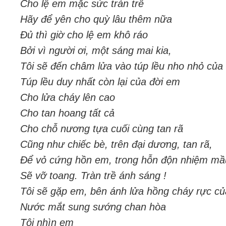
Cho lệ em mặc sức tràn trề
Hãy để yên cho quỳ lâu thêm nữa
Đủ thì giờ cho lệ em khô ráo
Bởi vì người ơi, một sáng mai kia,
Tôi sẽ đến châm lửa vào túp lều nho nhỏ của
Túp lều duy nhất còn lại của đời em
Cho lửa cháy lên cao
Cho tan hoang tất cả
Cho chỗ nương tựa cuối cùng tan rã
Cũng như chiếc bè, trên đại dương, tan rã,
Để vỏ cứng hồn em, trong hỗn độn nhiệm mầ
Sẽ vỡ toang. Tràn trề ánh sáng !
Tôi sẽ gặp em, bên ánh lửa hồng cháy rực củ
Nước mắt sung sướng chan hòa
Tôi nhìn em