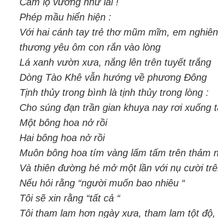
Cam lộ vương như lai !
Phép mầu hiển hiện :
Với hai cánh tay trẻ thơ mũm mĩm, em nghiê
thương yêu ôm con rắn vào lòng
Lá xanh vườn xưa, nắng lên trên tuyết trắng
Dòng Tào Khê vẫn hướng về phương Đông
Tịnh thủy trong bình là tịnh thủy trong lòng :
Cho súng đạn trần gian khuya nay rơi xuống t
Một bông hoa nở rồi
Hai bông hoa nở rồi
Muôn bông hoa tím vàng lấm tấm trên thảm 
Và thiên đường hé mở một lần với nụ cười trê
Nếu hỏi rằng “người muốn bao nhiêu “
Tôi sẽ xin rằng “tất cả “
Tôi tham lam hơn ngày xưa, tham lam tột độ,