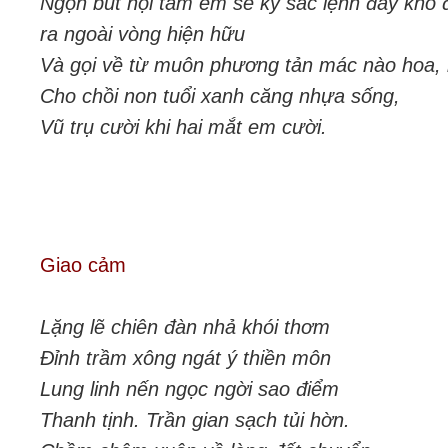
Ngọn bút nội tâm em sẽ ký sắc lệnh đày khổ 
ra ngoài vòng hiện hữu
Và gọi về từ muôn phương tản mác nào hoa,
Cho chồi non tuổi xanh căng nhựa sống,
Vũ trụ cười khi hai mắt em cười.
Giao cảm
Lặng lẽ chiên đàn nhả khói thơm
Đỉnh trầm xông ngát ý thiền môn
Lung linh nến ngọc ngời sao điểm
Thanh tịnh. Trần gian sạch tủi hờn.