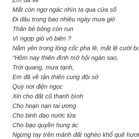
Em đã về
Mắt còn ngơ ngác nhìn ta qua cửa sổ
Đi đâu trong bao nhiêu ngày mưa gió
Thân bé bỏng còn run
Vì ngợp gió vô biên ?
Nằm yên trong lòng cốc pha lê, mắt lệ cười b
“Hôm nay thiên đình mở hội ngàn sao,
Trời quang, mưa tạnh,
Em đã về tận thiên cung đội sớ
Quỳ nơi điện ngọc
Xin cho đất cũ thanh bình
Cho hoạn nạn tai ương
Cho binh đao nước lửa
Cho bạo quyền hung ác
Ngừng tay trên mảnh đất nghèo khổ quê hươn