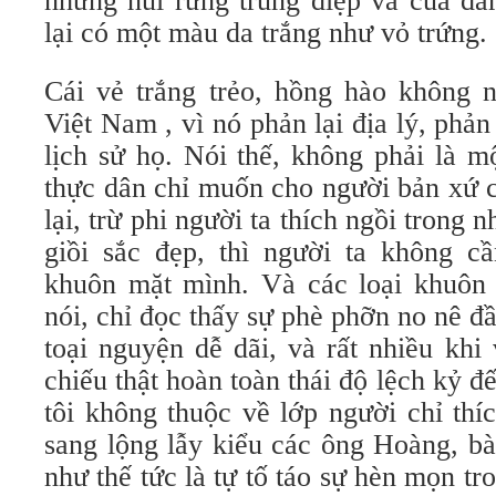
những núi rừng trùng điệp và của 
lại có một màu da trắng như vỏ trứng.
Cái vẻ trắng trẻo, hồng hào không n
Việt Nam , vì nó phản lại địa lý, phản 
lịch sử họ. Nói thế, không phải là 
thực dân chỉ muốn cho người bản xứ c
lại, trừ phi người ta thích ngồi trong 
giồi sắc đẹp, thì người ta không cầ
khuôn mặt mình. Và các loại khuôn 
nói, chỉ đọc thấy sự phè phỡn no nê đầ
toại nguyện dễ dãi, và rất nhiều khi
chiếu thật hoàn toàn thái độ lệch kỷ đ
tôi không thuộc về lớp người chỉ thí
sang lộng lẫy kiểu các ông Hoàng, bà
như thế tức là tự tố táo sự hèn mọn tr