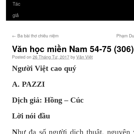
Tác
giả
←
Ba bài thơ chiêu niệm
Phạm Du
Văn học miền Nam 54-75 (306)
Posted on
26 Tháng Tư, 2017
by
Văn Việt
Người Việt cao quý
A. PAZZI
Dịch giả: Hồng – Cúc
Lời nói đầu
N
hư đa số người dịch thuật, nguyên 