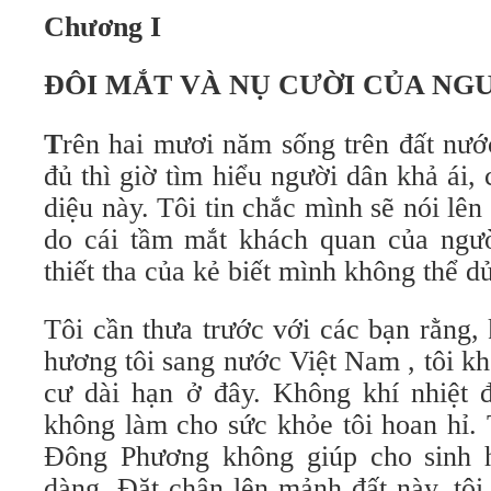
Chương I
ĐÔI MẮT VÀ NỤ CƯỜI CỦA NGƯ
T
rên hai mươi năm sống trên đất nướ
đủ thì giờ tìm hiểu người dân khả ái,
diệu này. Tôi tin chắc mình sẽ nói lên
do cái tầm mắt khách quan của ngườ
thiết tha của kẻ biết mình không thể 
Tôi cần thưa trước với các bạn rằng,
hương tôi sang nước Việt Nam , tôi k
cư dài hạn ở đây. Không khí nhiệt đ
không làm cho sức khỏe tôi hoan hỉ.
Đông Phương không giúp cho sinh h
dàng. Đặt chân lên mảnh đất này, tôi