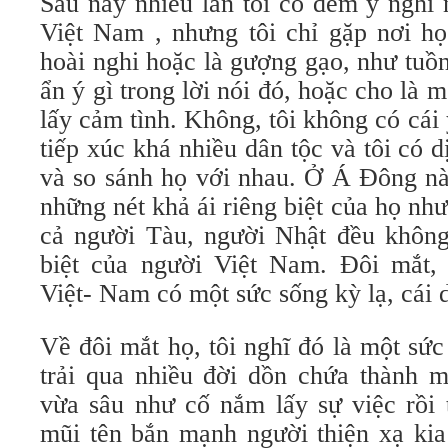
Sau này nhiều lần tôi có đem ý nghĩ 
Việt Nam , nhưng tôi chỉ gặp nơi h
hoài nghi hoặc là gượng gạo, như tuồ
ẩn ý gì trong lời nói đó, hoặc cho là 
lấy cảm tình. Không, tôi không có cái 
tiếp xúc khá nhiều dân tộc và tôi có d
và so sánh họ với nhau. Ở Á Đông nà
những nét khả ái riêng biệt của họ nh
cả người Tàu, người Nhật đều không 
biệt của người Việt Nam. Đôi mắt,
Việt- Nam có một sức sống kỳ lạ, cái 
Về đôi mắt họ, tôi nghĩ đó là một sứ
trải qua nhiều đời dồn chứa thành m
vừa sâu như cố nắm lấy sự việc rồi t
mũi tên bắn mạnh người thiện xạ kia