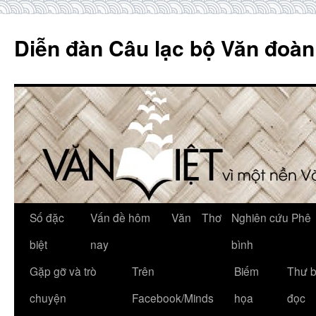
Skip
to
Diễn đàn Câu lạc bộ Văn đoàn
content
Số đặc
Vấn đề hôm
Văn
Thơ
Nghiên cứu Phê
biệt
nay
bình
Gặp gỡ và trò
Trên
Biếm
Thư 
chuyện
Facebook/Minds
họa
đọc