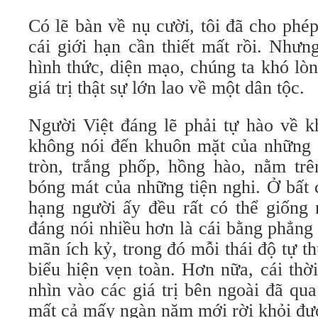
Có lẽ bàn về nụ cười, tôi đã cho phé
cái giới hạn cần thiết mất rồi. Nhưn
hình thức, diện mạo, chúng ta khó lò
giá trị thật sự lớn lao về một dân tộc.
Người Việt đáng lẽ phải tự hào về k
không nói đến khuôn mặt của những 
tròn, trắng phốp, hồng hào, nằm trê
bóng mát của những tiện nghi. Ở bất
hạng người ấy đều rất có thể giống 
đáng nói nhiều hơn là cái bằng phẳng
mãn ích kỷ, trong đó mỗi thái độ tự t
biểu hiện vẹn toàn. Hơn nữa, cái thờ
nhìn vào các giá trị bên ngoài đã qua
mất cả mấy ngàn năm mới rời khỏi đư