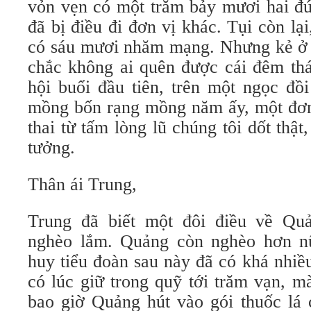
vỏn vẹn có một trăm bảy mươi hai đứ
đã bị điều đi đơn vị khác. Tụi còn lại
có sáu mươi nhăm mạng. Nhưng kẻ ở h
chắc không ai quên được cái đêm thá
hội buổi đầu tiên, trên một ngọc đ
mồng bốn rạng mồng năm ấy, một đơn 
thai từ tấm lòng lũ chúng tôi dốt thật
tưởng.
Thân ái Trung,
Trung đã biết một đôi điều về Qu
nghèo lắm. Quảng còn nghèo hơn n
huy tiểu đoàn sau này đã có khá nhiề
có lúc giữ trong quỹ tới trăm vạn, mà
bao giờ Quảng hút vào gói thuốc lá