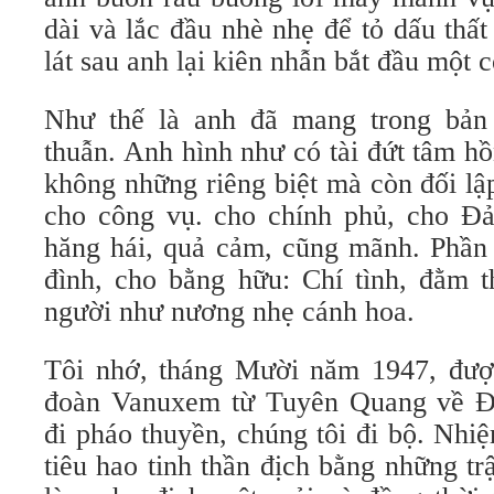
dài và lắc đầu nhè nhẹ để tỏ dấu thấ
lát sau anh lại kiên nhẫn bắt đầu một
Như thế là anh đã mang trong bản
thuẫn. Anh hình như có tài đứt tâm h
không những riêng biệt mà còn đối lậ
cho công vụ. cho chính phủ, cho Đả
hăng hái, quả cảm, cũng mãnh. Phần 
đình, cho bằng hữu: Chí tình, đằm 
người như nương nhẹ cánh hoa.
Tôi nhớ, tháng Mười năm 1947, được
đoàn Vanuxem từ Tuyên Quang về Đ
đi pháo thuyền, chúng tôi đi bộ. Nhi
tiêu hao tinh thần địch bằng những t