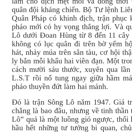
làm cho địch mệt mỏi và đồng thời 
quân đội kháng chiến. Bộ Tư lệnh Liên 
Quân Pháp có khinh địch, trận phục k
pháo mới có hy vọng thắng lợi. Và q
Lô dưới Đoan Hùng từ 8 đến 11 cây 
không có lục quân đi trên bờ yểm hộ,
hát, nhảy múa trên sân tàu, cơ hội th
ly bắn mỗi khẩu hai viên đạn. Một tro
cách mười sáu thước, xuyên qua lần
L.S.T rồi nổ tung ngay giữa hầm m
pháo thuyền đứt làm hai mảnh.
Đó là trận Sông Lô năm 1947. Giá tr
chẳng là bao đâu, nhưng về tinh thần
Lô” quả là một luồng gió ngược, thổi 
hầu hết những tư tưởng bi quan, chủ