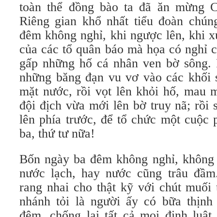
toàn thể đồng bào ta đã ăn mừng C
Riêng gian khổ nhất tiểu đoàn chúng
đêm không nghỉ, khi ngược lên, khi x
của các tổ quân báo mà họa có nghỉ c
gấp những hố cá nhân ven bờ sông. 
những băng đạn vu vơ vào các khối s
mặt nước, rồi vọt lên khỏi hố, mau 
đội địch vừa mới lên bờ truy nã; rồi 
lên phía trước, để tổ chức một cuộc 
ba, thứ tư nữa!
Bốn ngày ba đêm không nghỉ, không
nước lạch, hay nước cũng trâu đầ
rang nhai cho thật kỹ với chút muối 
nhánh tỏi là người ấy có bữa thịnh
đêm, chống lại tất cả mọi định luật 