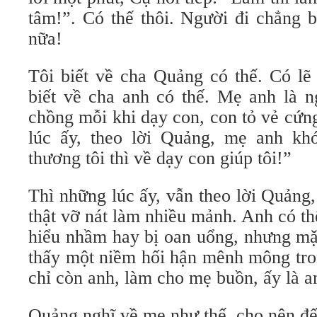
tâm!”. Có thế thôi. Người đi chẳng 
nữa!
Tôi biết về cha Quảng có thế. Có lẽ
biết về cha anh có thế. Mẹ anh là n
chồng mỗi khi dạy con, con tỏ vẻ cứn
lúc ấy, theo lời Quảng, mẹ anh kh
thương tôi thì về dạy con giúp tôi!”
Thì những lúc ấy, vẫn theo lời Quảng
thật vỡ nát làm nhiều mảnh. Anh có thể
hiểu nhầm hay bị oan uổng, nhưng mặ
thấy một niềm hối hận mênh mông tr
chỉ còn anh, làm cho mẹ buồn, ấy là an
Quảng nghĩ về mẹ như thế, cho nên đế