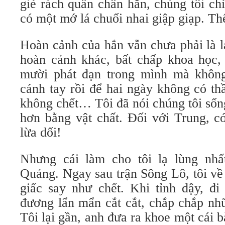
giẻ rách quấn chân hắn, chúng tôi chỉ
có một mớ lá chuối nhai giập giạp. Th
Hoàn cảnh của hắn vẫn chưa phải là l
hoàn cảnh khác, bất chấp khoa học,
mười phát đạn trong mình mà không
cánh tay rồi để hai ngày không có th
không chết… Tôi đã nói chúng tôi sốn
hơn bằng vật chất. Đối với Trung, c
lừa dối!
Nhưng cái làm cho tôi lạ lùng nhấ
Quảng. Ngay sau trận Sông Lô, tôi về
giấc say như chết. Khi tỉnh dậy, đi
đương lẩn mẩn cắt cắt, chắp chắp nh
Tôi lại gần, anh đưa ra khoe một cái b