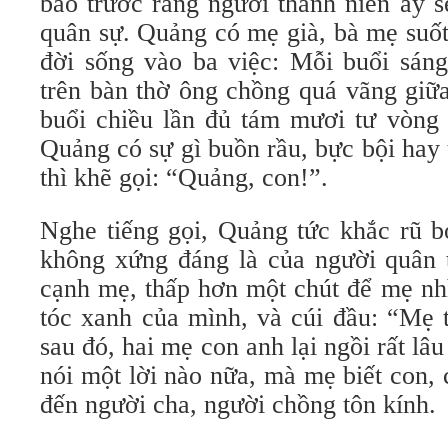
báo trước rằng người thanh niên ấy s
quân sự. Quảng có mẹ già, bà mẹ suốt
đời sống vào ba việc: Mỗi buổi sán
trên bàn thờ ông chồng quá vãng gi
buổi chiều lần đủ tám mươi tư vòng 
Quảng có sự gì buồn rầu, bực bội hay t
thì khẽ gọi: “Quảng, con!”.
Nghe tiếng gọi, Quảng tức khắc rũ b
không xứng đáng là của người quân 
cạnh mẹ, thấp hơn một chút để mẹ nh
tóc xanh của mình, và cúi đầu: “Mẹ 
sau đó, hai mẹ con anh lại ngồi rất lâ
nói một lời nào nữa, mà mẹ biết con,
đến người cha, người chồng tôn kính.