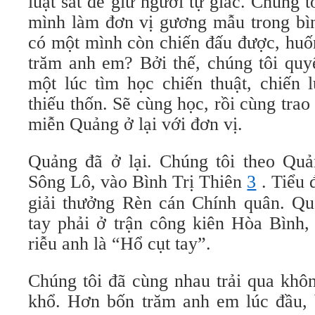
luật sắt để giữ người tự giác. Chúng 
mình làm đơn vị gương mẫu trong bìn
có một mình còn chiến đấu được, huố
trăm anh em? Bởi thế, chúng tôi quyế
một lúc tìm học chiến thuật, chiến l
thiếu thốn. Sẽ cùng học, rồi cùng tra
miễn Quảng ở lại với đơn vị.
Quảng đã ở lại. Chúng tôi theo Qu
Sông Lô, vào Bình Trị Thiên
3
. Tiểu 
giải thưởng Rèn cán Chính quân. Q
tay phải ở trận công kiên Hòa Bình,
riễu anh là “Hổ cụt tay”.
Chúng tôi đã cùng nhau trải qua khôn
khổ. Hơn bốn trăm anh em lúc đầu,