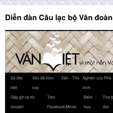
Skip
to
Diễn đàn Câu lạc bộ Văn đoàn
content
Số đặc
Vấn đề hôm
Văn
Thơ
Nghiên cứu Phê
biệt
nay
bình
Gặp gỡ và trò
Trên
Biếm
Thư 
chuyện
Facebook/Minds
họa
đọc