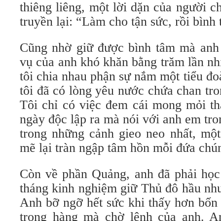
thiêng liêng, một lời dặn của người c
truyền lại: “Làm cho tận sức, rồi bình
Cũng nhờ giữ được bình tâm mà anh
vụ của anh khó khăn bằng trăm lần nh
tôi chia nhau phận sự nắm một tiểu đo
tôi đã có lòng yêu nước chứa chan tr
Tôi chỉ có việc đem cái mong mỏi tha
ngày độc lập ra mà nói với anh em tron
trong những cảnh gieo neo nhất, một
mẽ lại tràn ngập tâm hồn mỗi đứa chún
Còn về phần Quảng, anh đã phải học 
tháng kinh nghiệm giữ Thủ đô hầu như
Anh bỡ ngỡ hết sức khi thấy hơn bốn
trong hàng mà chờ lệnh của anh. An