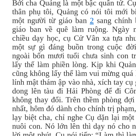
Bởi cha Quảng là một bậc quân tử. C
thân phụ tôi, Quảng có nói tôi mới b
một người từ giáo ban
2
sang chính 
giáo ban về quê làm ruộng. Ngày m
chiều dạy học, cụ Cử Vân xa tựa nh
một sự gì đáng buồn trong cuộc đờ
ngoài bốn mươi tuổi chưa sinh con t
lấy thế làm phiền lòng. Kịp khi Quản
cũng không lấy thế làm vui mừng quá 
lính mật thám ập vào nhà, xích tay cụ 
dong lên tàu đi Hải Phòng để đi Côn
không thay đổi. Trên thềm phòng đợi
nhất, hôm đó dành cho chính trị phạ
lạy biệt cha, chỉ nghe Cụ dặn lại mộ
nuôi con. Nó lớn lên thì dạy nó cho 
lời một phút, Cụ nói tiếp: “Làm thì là