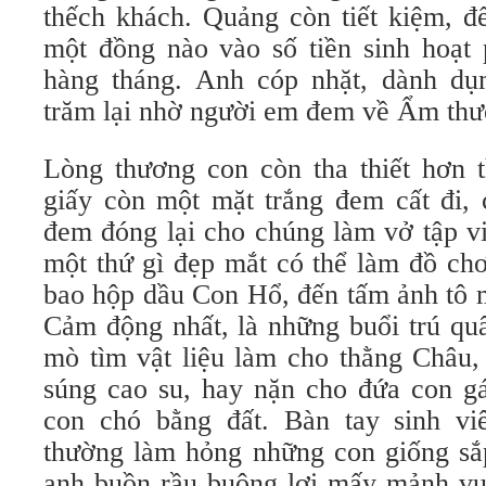
thếch khách. Quảng còn tiết kiệm, đ
một đồng nào vào số tiền sinh hoạt 
hàng tháng. Anh cóp nhặt, dành dụ
trăm lại nhờ người em đem về Ẩm thư
Lòng thương con còn tha thiết hơn t
giấy còn một mặt trắng đem cất đi, 
đem đóng lại cho chúng làm vở tập vi
một thứ gì đẹp mắt có thể làm đồ chơi
bao hộp dầu Con Hổ, đến tấm ảnh tô 
Cảm động nhất, là những buổi trú qu
mò tìm vật liệu làm cho thằng Châu, 
súng cao su, hay nặn cho đứa con g
con chó bằng đất. Bàn tay sinh vi
thường làm hỏng những con giống sắp
anh buồn rầu buông lơi mấy mảnh vụ