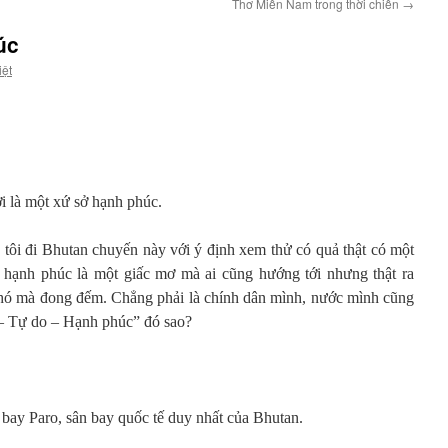
Thơ Miền Nam trong thời chiến
→
úc
iệt
i là một xứ sở hạnh phúc.
tôi đi Bhutan chuyến này với ý định xem thử có quả thật có một
 hạnh phúc là một giấc mơ mà ai cũng hướng tới nhưng thật ra
khó mà đong đếm. Chẳng phải là chính dân mình, nước mình cũng
 – Tự do – Hạnh phúc” đó sao?
bay Paro, sân bay quốc tế duy nhất của Bhutan.