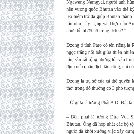
Ngawang Namgyal, người anh hùng 
nên vương quốc Bhutan vào thế kỷ 
leo hiểm trở đã giúp Bhutan thàn
lớn như Tây Tạng và Thực dân Anh
chưa hề bị đô hộ trong lịch sử.”
Dzong ở tỉnh Paro có tên riêng là 
ngọc trắng nổi bật giữa thiên nhiê
lớn, sân rất rộng nhưng lối vào tru
định nếu quân địch tấn công, chỉ có 
Dzong là trụ sở của cả thế quyền 
thờ, trong đó thường có 3 pho tượn
– Ở giữa là tượng Phật A Di Đà, là 
– Bên phải là tượng Đức Vua S
Bhutan. Ông đã hợp nhất các bộ tộc
người đã khởi xướng việc xây dựn