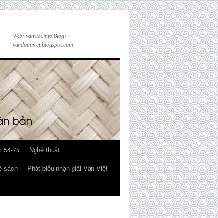
Web: vanviet.info Blog:
vandoanviet.blogspot.com
 54-75
Nghệ thuật
ệ sách
Phát biểu nhận giải Văn Việt