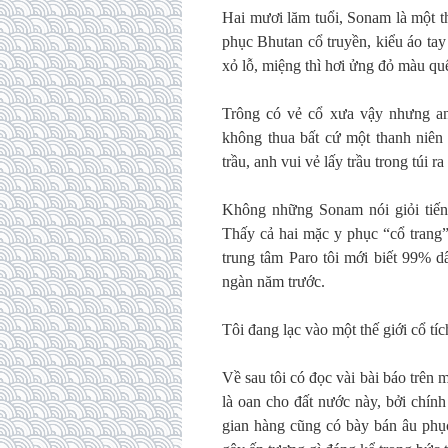
Hai mươi lăm tuổi, Sonam là một th
phục Bhutan cổ truyền, kiểu áo tay 
xỏ lỗ, miệng thì hơi ửng đỏ màu quế
Trông có vẻ cổ xưa vậy nhưng anh
không thua bất cứ một thanh niên
trầu, anh vui vẻ lấy trầu trong túi
Không những Sonam nói giỏi tiếng
Thấy cả hai mặc y phục “cổ trang”
trung tâm Paro tôi mới biết 99% 
ngàn năm trước.
Tôi đang lạc vào một thế giới cổ t
Về sau tôi có đọc vài bài báo trên
là oan cho đất nước này, bởi chín
gian hàng cũng có bày bán âu phục