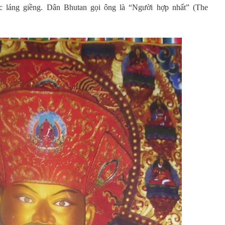
c láng giềng. Dân Bhutan gọi ông là “Người hợp nhất” (The