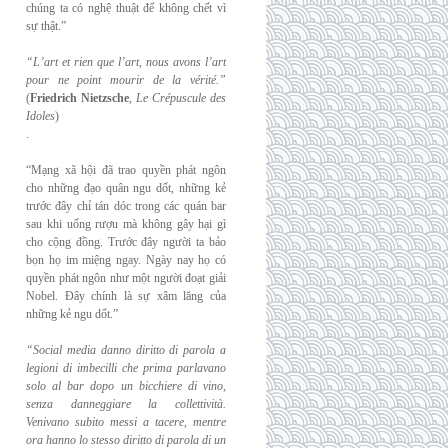
chúng ta có nghệ thuật để không chết vì
sự thật.”
“L’art et rien que l’art, nous avons l’art
pour ne point mourir de la vérité.”
(
Friedrich
Nietzsche
,
Le Crépuscule des
Idoles
)
.
“Mạng xã hội đã trao quyền phát ngôn
cho những đạo quân ngu dốt, những kẻ
trước đây chỉ tán dóc trong các quán bar
sau khi uống rượu mà không gây hại gì
cho cộng đồng. Trước đây người ta bảo
bọn họ im miệng ngay. Ngày nay họ có
quyền phát ngôn như một người đoạt giải
Nobel. Đây chính là sự xâm lăng của
những kẻ ngu dốt.”
“Social media danno diritto di parola a
legioni di imbecilli che prima parlavano
solo al
bar dopo un bicchiere di vino,
senza danneggiare la collettività.
Venivano subito messi a
tacere, mentre
ora hanno lo stesso diritto di parola di un