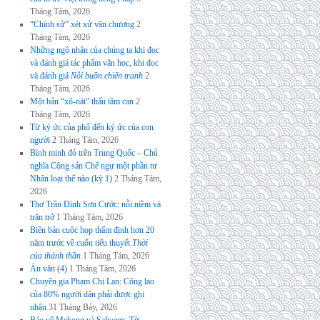
Tháng Tám, 2026
“Chính sử” xét xử văn chương
2
Tháng Tám, 2026
Những ngộ nhận của chúng ta khi đọc
và đánh giá tác phẩm văn học, khi đọc
và đánh giá
Nỗi buồn chiến tranh
2
Tháng Tám, 2026
Một bản “xô-nát” thấu tâm can
2
Tháng Tám, 2026
Từ ký ức của phố đến ký ức của con
người
2 Tháng Tám, 2026
Bình minh đỏ trên Trung Quốc – Chủ
nghĩa Cộng sản Chế ngự một phần tư
Nhân loại thế nào (kỳ 1)
2 Tháng Tám,
2026
Thơ Trần Đình Sơn Cước: nỗi niềm và
trăn trở
1 Tháng Tám, 2026
Biên bản cuộc họp thẩm định hơn 20
năm trước về cuốn tiểu thuyết
Thời
của thánh thần
1 Tháng Tám, 2026
Án văn (4)
1 Tháng Tám, 2026
Chuyên gia Phạm Chi Lan: Công lao
của 80% người dân phải được ghi
nhận
31 Tháng Bảy, 2026