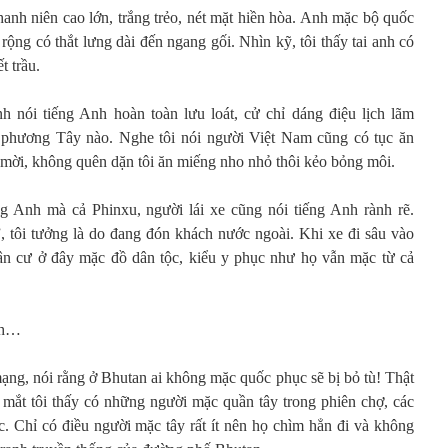
anh niên cao lớn, trắng trẻo, nét mặt hiền hòa. Anh mặc bộ quốc
rộng có thắt lưng dài đến ngang gối. Nhìn kỹ, tôi thấy tai anh có
t trầu.
 nói tiếng Anh hoàn toàn lưu loát, cử chỉ dáng điệu lịch lãm
 phương Tây nào. Nghe tôi nói người Việt Nam cũng có tục ăn
 ra mời, không quên dặn tôi ăn miếng nho nhỏ thôi kẻo bỏng môi.
 Anh mà cả Phinxu, người lái xe cũng nói tiếng Anh rành rẽ.
, tôi tưởng là do đang đón khách nước ngoài. Khi xe đi sâu vào
dân cư ở đây mặc đồ dân tộc, kiểu y phục như họ vẫn mặc từ cả
ích…
 mạng, nói rằng ở Bhutan ai không mặc quốc phục sẽ bị bỏ tù! Thật
h mắt tôi thấy có những người mặc quần tây trong phiên chợ, các
. Chỉ có điều người mặc tây rất ít nên họ chìm hẳn đi và không