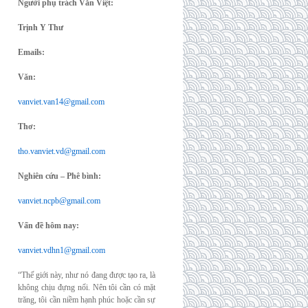
Người phụ trách Văn Việt:
Trịnh Y Thư
Emails:
Văn:
vanviet.van14@gmail.com
Thơ:
tho.vanviet.vd@gmail.com
Nghiên cứu – Phê bình:
vanviet.ncpb@gmail.com
Vấn đề hôm nay:
vanviet.vdhn1@gmail.com
“Thế giới này, như nó đang được tạo ra, là
không chịu đựng nổi. Nên tôi cần có mặt
trăng, tôi cần niềm hạnh phúc hoặc cần sự