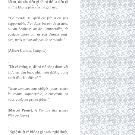
bất tử, tôi cần điều gì đó có thể là điên rồ
nhưng không phải của thế giới này.”
“Ce monde, tel qu’il est fait, n’est pas
supportable. J’ai donc besoin de la lune,
ou du
bonheur, ou de l’immortalité, de
quelque chose qui ne soit dement peut-
etre, mais qui
ne soit pas de ce monde.”
(
Albert Camus
,
Caligula
).
.
“Tất cả chúng ta, để có thể sống được với
thực tại, đều buộc phải nuôi dưỡng trong
mình đôi chút điên rồ.”
“Nous sommes tous obligés, pour rendre
la realite supportable, d’entretenir en
nous
quelques petites folies.”
(
Marcel Proust
,
À l’ombre des jeunes
filles en fleurs
)
.
“Nghệ thuật và không gì ngoài nghệ thuật,