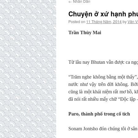
←
Nhân Dân
Chuyện ở xứ hạnh ph
Posted on
11 Tháng Năm, 2014
by
Văn V
Trần Thùy Mai
Từ lâu nay Bhutan vẫn được ca ngợ
“Trăm nghe không bằng một thấy”, 
nước như vậy trên đời không. Bởi
cũng là một khái niệm rất mơ hồ, 
đã nói rất nhiều mấy chữ “Độc lập
Paro, thành phố trong cổ tích
Sonam Jontsho đón chúng tôi ở sân 