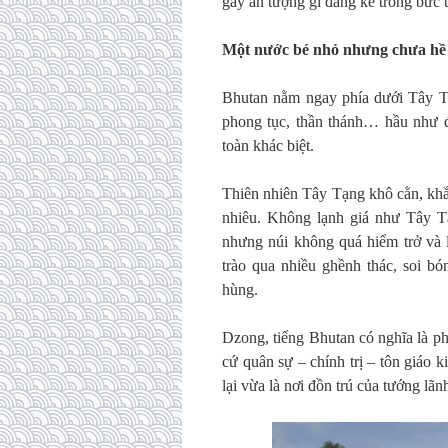
gây ấn tượng gì đáng kể trong bức 
Một nước bé nhỏ nhưng chưa hề 
Bhutan nằm ngay phía dưới Tây T
phong tục, thần thánh… hầu như đ
toàn khác biệt.
Thiên nhiên Tây Tạng khô cằn, khắ
nhiêu. Không lạnh giá như Tây T
nhưng núi không quá hiểm trở và
trào qua nhiều ghềnh thác, soi b
hùng.
Dzong, tiếng Bhutan có nghĩa là phá
cứ quân sự – chính trị – tôn giáo k
lại vừa là nơi đồn trú của tướng lãn