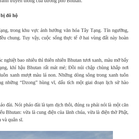
tranh truyền thống của đường phố Bhutan.
bị đô hộ
ạng, trong khu vực ảnh hưởng văn hóa Tây Tạng. Tín ngưỡng,
ều chung. Tuy vậy, cuộc sống thực tế ở hai vùng đất này hoàn
c nghiệt bao nhiêu thì thiên nhiên Bhutan tươi xanh, màu mỡ bấy
ạng, khí hậu Bhutan rất mát mẻ; Đồi núi chập chùng khắp nơi
 luôn xanh mượt màu lá non. Những dòng sông trong xanh tuôn
óng những “Dzong” hùng vĩ, dấu tích một giai đoạn lịch sử hào
o đài. Nói pháo đài là tạm dịch thôi, đúng ra phải nói là một căn
iểu Bhutan: vừa là cung điện của lãnh chúa, vừa là điện thờ Phật,
h và quân sĩ.