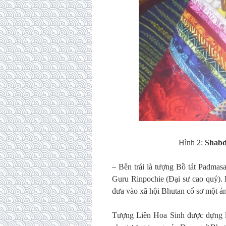
Hình 2:
Shabd
– Bên trái là tượng Bồ tát Padmas
Guru Rinpochie (Đại sư cao quý). 
đưa vào xã hội Bhutan cổ sơ một á
Tượng Liên Hoa Sinh được dựng l