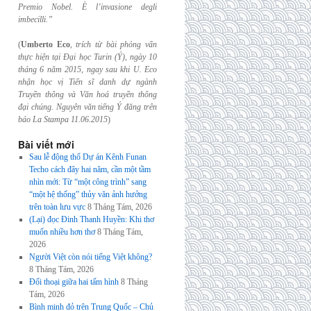
Premio Nobel. È l’invasione
degli
imbecilli.”
(
Umberto Eco
,
trích từ bài phỏng vấn
thực hiện tại Đại học Turin (Ý), ngày 10
tháng 6
năm 2015, ngay sau khi U. Eco
nhận học vị Tiến sĩ danh dự ngành
Truyền thông và
Văn hoá truyền thông
đại chúng. Nguyên văn tiếng Ý đăng trên
báo La Stampa
11.06.2015
)
Bài viết mới
Sau lễ động thổ Dự án Kênh Funan
Techo cách đây hai năm, cần một tầm
nhìn mới: Từ “một công trình” sang
“một hệ thống” thủy văn ảnh hưởng
trên toàn lưu vực
8 Tháng Tám, 2026
(Lại) đọc Đinh Thanh Huyền: Khi thơ
muốn nhiều hơn thơ
8 Tháng Tám,
2026
Người Việt còn nói tiếng Việt không?
8 Tháng Tám, 2026
Đối thoại giữa hai tấm hình
8 Tháng
Tám, 2026
Bình minh đỏ trên Trung Quốc – Chủ