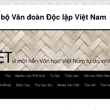
 bộ Văn đoàn Độc lập Việt Nam
Thơ
Nghiên cứu Phê bình
Tư liệu
Thảo luận
Văn học Miền Nam
k/Minds
Biếm họa
Thư bạn đọc
Media Văn Việt
Trao đổi
Trên k