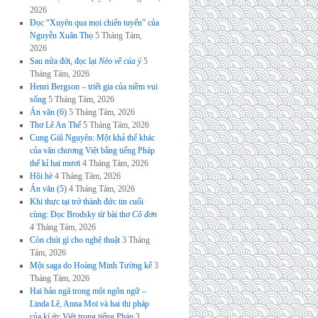
2026
Đọc “Xuyên qua mọi chiến tuyến” của
Nguyễn Xuân Thọ
5 Tháng Tám,
2026
Sau nửa đời, đọc lại
Nẻo về của ý
5
Tháng Tám, 2026
Henri Bergson – triết gia của niềm vui
sống
5 Tháng Tám, 2026
Án văn (6)
5 Tháng Tám, 2026
Thơ Lê An Thế
5 Tháng Tám, 2026
Cung Giũ Nguyên: Một khả thể khác
của văn chương Việt bằng tiếng Pháp
thế kỉ hai mươi
4 Tháng Tám, 2026
Hội hè
4 Tháng Tám, 2026
Án văn (5)
4 Tháng Tám, 2026
Khi thực tại trở thành đức tin cuối
cùng: Đọc Brodsky từ bài thơ
Cô đơn
4 Tháng Tám, 2026
Còn chút gì cho nghệ thuật
3 Tháng
Tám, 2026
Một saga do Hoàng Minh Tường kể
3
Tháng Tám, 2026
Hai bản ngã trong một ngôn ngữ –
Linda Lê, Anna Moï và hai thi pháp
của kí ức Việt trong tiếng Pháp
3