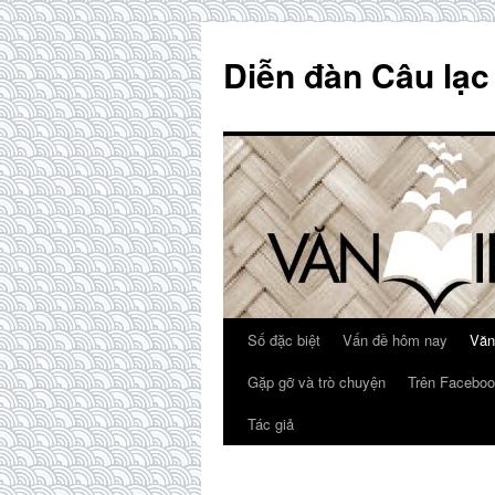
Skip
to
Diễn đàn Câu lạc
content
Số đặc biệt
Vấn đề hôm nay
Văn
Gặp gỡ và trò chuyện
Trên Faceboo
Tác giả