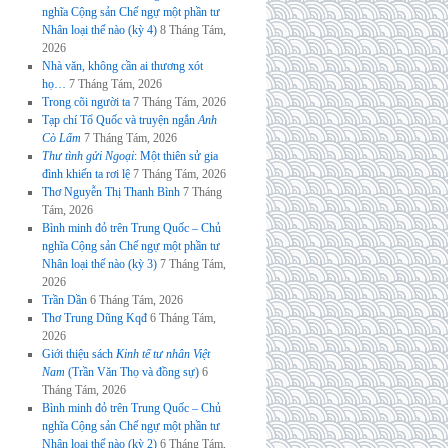
nghĩa Cộng sản Chế ngự một phần tư
Nhân loại thế nào (kỳ 4)
8 Tháng Tám,
2026
Nhà văn, không cần ai thương xót
họ…
7 Tháng Tám, 2026
Trong cõi người ta
7 Tháng Tám, 2026
Tạp chí Tổ Quốc và truyện ngắn
Anh
Cò Lấm
7 Tháng Tám, 2026
Thư tình gửi Ngoại
: Một thiên sử gia
đình khiến ta rơi lệ
7 Tháng Tám, 2026
Thơ Nguyễn Thị Thanh Bình
7 Tháng
Tám, 2026
Bình minh đỏ trên Trung Quốc – Chủ
nghĩa Cộng sản Chế ngự một phần tư
Nhân loại thế nào (kỳ 3)
7 Tháng Tám,
2026
Trần Dần
6 Tháng Tám, 2026
Thơ Trung Dũng Kqđ
6 Tháng Tám,
2026
Giới thiệu sách
Kinh tế tư nhân Việt
Nam
(Trần Văn Thọ và đồng sự)
6
Tháng Tám, 2026
Bình minh đỏ trên Trung Quốc – Chủ
nghĩa Cộng sản Chế ngự một phần tư
Nhân loại thế nào (kỳ 2)
6 Tháng Tám,