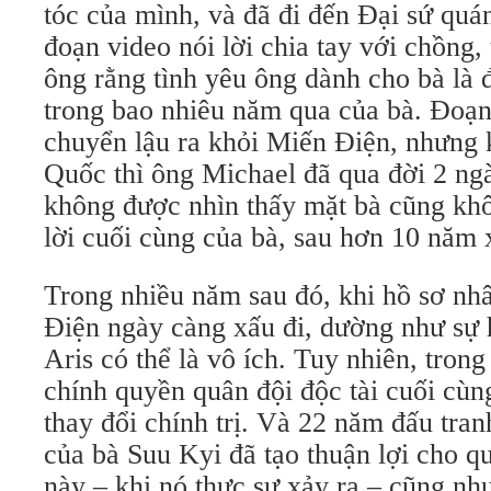
tóc của mình, và đã đi đến Đại sứ quá
đoạn video nói lời chia tay với chồng,
ông rằng tình yêu ông dành cho bà là 
trong bao nhiêu năm qua của bà. Đoạ
chuyển lậu ra khỏi Miến Điện, nhưng
Quốc thì ông Michael đã qua đời 2 ng
không được nhìn thấy mặt bà cũng kh
lời cuối cùng của bà, sau hơn 10 năm 
Trong nhiều năm sau đó, khi hồ sơ n
Điện ngày càng xấu đi, dường như sự h
Aris có thể là vô ích. Tuy nhiên, tron
chính quyền quân đội độc tài cuối cùn
thay đổi chính trị. Và 22 năm đấu tra
của bà Suu Kyi đã tạo thuận lợi cho q
này – khi nó thực sự xảy ra – cũng n