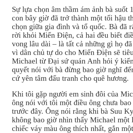
Sự lựa chọn âm thầm ám ảnh bà suốt 
con bây giờ đã trở thành một tối hậu t
chọn giữa gia đình và tổ quốc. Bà đã r
rời khỏi Miến Điện, cả hai đều biết đi
vong lâu dài – là tất cả những gì họ đ
vì dân chủ tự do cho Miến Điện sẽ tiêu
Michael từ Đại sứ quán Anh hỏi ý kiến
quyết nói với bà đừng bao giờ nghĩ đế
cứ yên tâm đấu tranh cho quê hương.
Khi tôi gặp người em sinh đôi của Mi
ông nói với tôi một điều ông chưa bao 
trước đây. Ông nói rằng khi bà Suu Ky
không bao giờ nhìn thấy Michael một 
chiếc váy màu ông thích nhất, gắn mộ