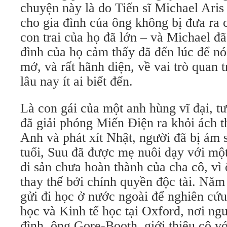
chuyện này là do Tiến sĩ Michael Aris 
cho gia đình của ông không bị đưa ra
con trai của họ đã lớn – và Michael đã
đình của họ cảm thấy đã đến lúc để n
mở, và rất hãnh diện, về vai trò quan 
lâu nay ít ai biết đến.
Là con gái của một anh hùng vĩ đại, 
đã giải phóng Miến Điện ra khỏi ách t
Anh và phát xít Nhật, người đã bị ám s
tuổi, Suu đã được mẹ nuôi dạy với mộ
di sản chưa hoàn thành của cha cô, vì 
thay thế bởi chính quyền độc tài. Nă
gửi đi học ở nước ngoài để nghiên cứu 
học và Kinh tế học tại Oxford, nơi ng
đình, ông Gore-Booth, giới thiệu cô v