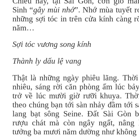
Chiều nay, tại Sài Gòn, cơn gió m
Sinh “
gây mùi nhớ
”. Nhớ mùa tuyết r
những sợi tóc in trên cửa kính càng 
năm…
Sợi tóc vương song kính
Thành ly dấu lệ vang
Thật là những ngày phiêu lãng. Thời
nhiêu, sáng rời căn phòng ấm lúc bảy
trở về lúc mười giờ rưỡi khuya. Thời
theo chúng bạn tới sàn nhảy đầm tới 
lang bạt sông Seine. Đất Sài Gòn b
rượu chát mà còn ngây ngất, nâng 
tưởng ba mươi năm dường như khôn