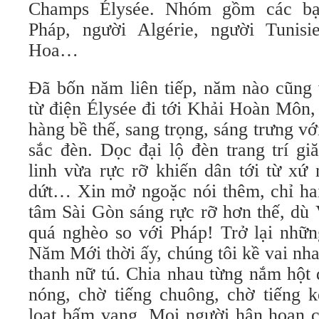
Champs Élysée. Nhóm gồm các bạn
Pháp, người Algérie, người Tunisi
Hoa…
Đã bốn năm liên tiếp, năm nào cũng 
từ điện Élysée đi tới Khải Hoàn Môn
hàng bề thế, sang trọng, sáng trưng vớ
sắc đèn. Dọc đại lộ đèn trang trí gi
linh vừa rực rỡ khiến dân tới từ xứ
dứt… Xin mở ngoặc nói thêm, chỉ hai
tâm Sài Gòn sáng rực rỡ hơn thế, dù
quá nghèo so với Pháp! Trở lại nhữn
Năm Mới thời ấy, chúng tôi kề vai nh
thanh nữ tú. Chia nhau từng nắm hột 
nóng, chờ tiếng chuông, chờ tiếng 
loạt bấm vang. Mọi người hân hoan c