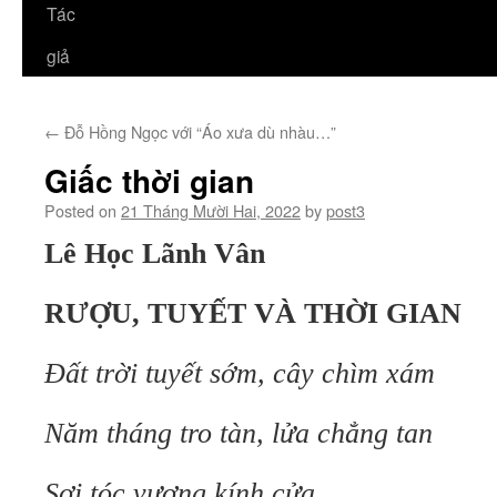
Tác
giả
←
Đỗ Hồng Ngọc với “Áo xưa dù nhàu…”
Giấc thời gian
Posted on
21 Tháng Mười Hai, 2022
by
post3
Lê Học Lãnh Vân
RƯỢU, TUYẾT VÀ THỜI GIAN
Đất trời tuyết sớm, cây chìm xám
Năm tháng tro tàn, lửa chẳng tan
Sợi tóc vương kính cửa