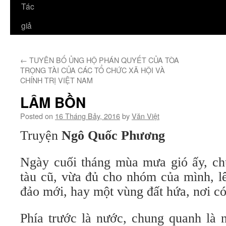
Tác
giả
←
TUYÊN BỐ ỦNG HỘ PHÁN QUYẾT CỦA TÒA
TRỌNG TÀI CỦA CÁC TỔ CHỨC XÃ HỘI VÀ
CHÍNH TRỊ VIỆT NAM
LÂM BỒN
Posted on
16 Tháng Bảy, 2016
by
Văn Việt
Truyện
Ngô Quốc Phương
Ngày cuối tháng mùa mưa gió ấy, chú
tàu cũ, vừa đủ cho nhóm của mình, l
đảo mới, hay một vùng đất hứa, nơi c
Phía trước là nước, chung quanh là n