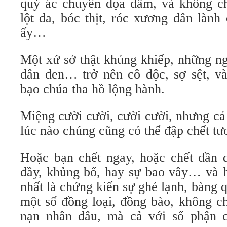
quỷ ác chuyên dọa dẫm, và không ch
lột da, bóc thịt, róc xương dân làn
ấy…
Một xứ sở thật khủng khiếp, những ng
dân đen… trở nên cô độc, sợ sệt, v
bạo chúa tha hồ lộng hành.
Miệng cười cười, cười cười, nhưng cả
lúc nào chúng cũng có thể đập chết tươ
Hoặc bạn chết ngay, hoặc chết dần d
đầy, khủng bố, hay sự bao vây… và h
nhất là chứng kiến sự ghẻ lạnh, bàng
một số đồng loại, đồng bào, không ch
nạn nhân đâu, mà cả với số phận c