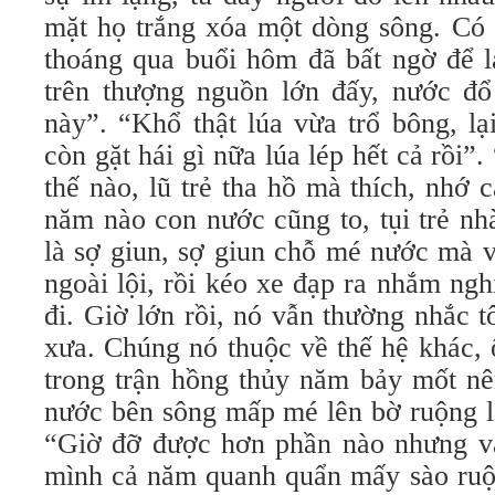
mặt họ trắng xóa một dòng sông. Có
thoáng qua buổi hôm đã bất ngờ để
trên thượng nguồn lớn đấy, nước đổ
này”. “Khổ thật lúa vừa trổ bông, l
còn gặt hái gì nữa lúa lép hết cả rồi”
thế nào, lũ trẻ tha hồ mà thích, nhớ c
năm nào con nước cũng to, tụi trẻ nha
là sợ giun, sợ giun chỗ mé nước mà vẫn
ngoài lội, rồi kéo xe đạp ra nhắm n
đi. Giờ lớn rồi, nó vẫn thường nhắc tô
xưa. Chúng nó thuộc về thế hệ khác, 
trong trận hồng thủy năm bảy mốt nên 
nước bên sông mấp mé lên bờ ruộng là
“Giờ đỡ được hơn phần nào nhưng vẫ
mình cả năm quanh quẩn mấy sào ruộng