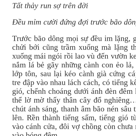
Tất thảy run sợ trên đời
Đều mỉm cười đứng đợi trước bão dô
Trước bão dông mọi sự đều im lặng, 
chửi bới cũng trầm xuống mà lặng th
xuống mái ngói rồi lao vù đến vườn ke
nắm lá bẻ gãy những cành con ẻo lả,
lớp tôn, sau lại kéo cành già cứng cá
tre đập vào nhau lách cách, có tiếng k
gió, chếnh choáng dưới ánh đèn đêm h
thể lờ mờ thấy thân cây đổ nghiêng
chút ánh sáng, thanh âm bão nén sâu 
lên. Rền thành tiếng sấm, tiếng gió 
vào cánh cửa, đôi vợ chồng còn chưa 
vào bóng đêm.