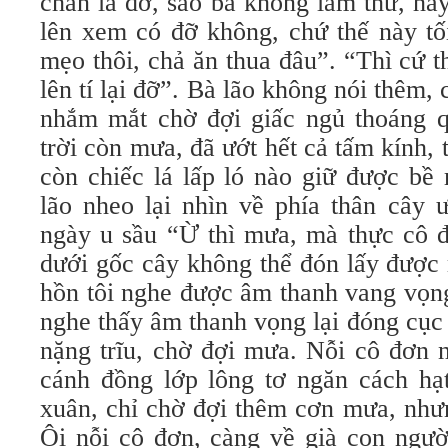
chân là đỡ, sao bà không làm thử, hay
lên xem có đỡ không, chứ thế này tố
mẹo thôi, chả ăn thua đâu”. “Thì cứ 
lên tí lại đỡ”. Bà lão không nói thêm, c
nhắm mắt chờ đợi giấc ngủ thoáng q
trời còn mưa, đã ướt hết cả tấm kính, 
còn chiếc lá lấp ló nào giữ được bề
lão nheo lại nhìn về phía thân cây ư
ngày u sầu “Ừ thì mưa, mà thực cô đ
dưới gốc cây không thể đón lấy được
hồn tôi nghe được âm thanh vang vọn
nghe thấy âm thanh vọng lại đóng cục
nặng trĩu, chờ đợi mưa. Nỗi cô đơn 
cánh đồng lớp lông tơ ngăn cách hạ
xuân, chỉ chờ đợi thêm cơn mưa, như
Ôi nỗi cô đơn, càng về già con ngườ