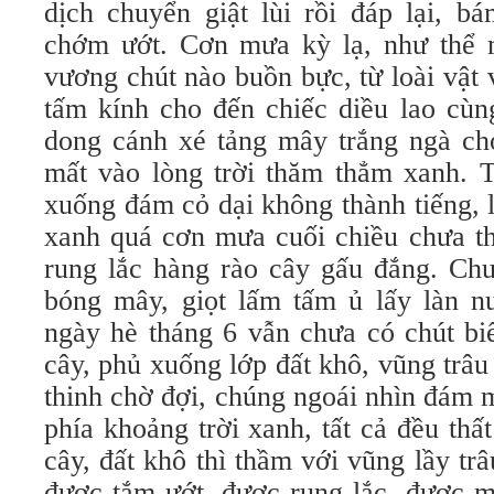
dịch chuyển giật lùi rồi đáp lại, ba
chớm ướt. Cơn mưa kỳ lạ, như thể 
vương chút nào buồn bực, từ loài vật
tấm kính cho đến chiếc diều lao cùn
dong cánh xé tảng mây trắng ngà cho 
mất vào lòng trời thăm thẳm xanh.
xuống đám cỏ dại không thành tiếng, 
xanh quá cơn mưa cuối chiều chưa th
rung lắc hàng rào cây gấu đắng. Ch
bóng mây, giọt lấm tấm ủ lấy làn 
ngày hè tháng 6 vẫn chưa có chút 
cây, phủ xuống lớp đất khô, vũng trâ
thinh chờ đợi, chúng ngoái nhìn đám 
phía khoảng trời xanh, tất cả đều thất
cây, đất khô thì thầm với vũng lầy trâ
được tắm ướt, được rung lắc, được m