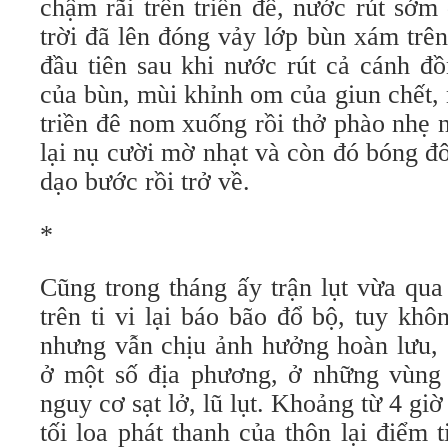
chậm rãi trên triền đê, nước rút sớm
trời đã lên đóng vảy lớp bùn xám trê
đầu tiên sau khi nước rút cả cánh đ
của bùn, mùi khỉnh om của giun chết,
triền đê nom xuống rồi thở phào nhẹ 
lại nụ cười mờ nhạt và còn đó bóng
dạo bước rồi trở về.
*
Cũng trong tháng ấy trận lụt vừa qu
trên ti vi lại báo bão đổ bộ, tuy kh
nhưng vẫn chịu ảnh hưởng hoàn lưu, s
ở một số địa phương, ở những vùn
nguy cơ sạt lở, lũ lụt. Khoảng từ 4 giờ
tối loa phát thanh của thôn lại điểm 