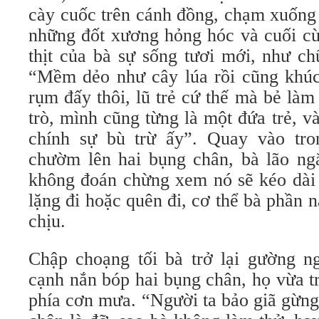
cày cuốc trên cánh đồng, chạm xuống 
những đốt xương hỏng hóc và cuối cù
thịt của bà sự sống tươi mới, như ch
“Mềm dẻo như cây lúa rồi cũng khúc
rụm đấy thôi, lũ trẻ cứ thế mà bẻ làm
trò, mình cũng từng là một đứa trẻ, v
chính sự bù trừ ấy”. Quay vào tro
chườm lên hai bụng chân, bà lão ng
không đoán chừng xem nó sẽ kéo dài đ
lặng đi hoặc quên đi, cơ thể bà phần na
chịu.
Chập choạng tối bà trở lại gường n
cạnh nắn bóp hai bụng chân, họ vừa tro
phía cơn mưa. “Người ta bảo giã gừn