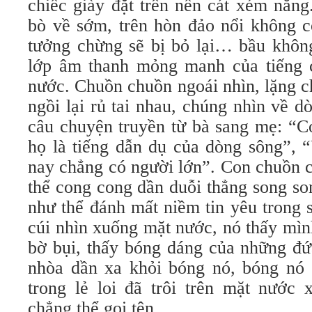
chiếc giày đặt trên nền cát xém nắ
bò về sớm, trên hòn đảo nổi không c
tưởng chừng sẽ bị bỏ lại… bầu không
lớp âm thanh mỏng manh của tiếng 
nước. Chuồn chuồn ngoái nhìn, lặng ch
ngồi lại rủ tai nhau, chúng nhìn về d
câu chuyện truyền từ bà sang mẹ: 
họ là tiếng dẫn dụ của dòng sông”, 
nay chẳng có người lớn”. Con chuồn 
thể cong cong dần duỗi thẳng song so
như thể đánh mất niềm tin yêu trong 
cúi nhìn xuống mặt nước, nó thấy mìn
bờ bụi, thấy bóng dáng của những đứa
nhòa dần xa khỏi bóng nó, bóng nó 
trong lẻ loi đã trôi trên mặt nước 
chẳng thể gọi tên.