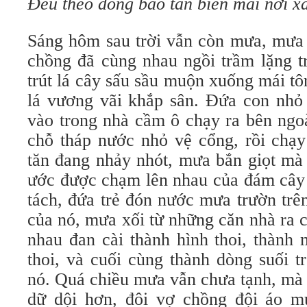
Đều theo dông bão tan biến mãi nơi x
Sáng hôm sau trời vẫn còn mưa, mưa 
chồng đã cùng nhau ngồi trầm lặng 
trút lá cây sấu sầu muộn xuống mái t
lá vương vãi khắp sân. Đứa con nhỏ
vào trong nhà cầm ô chạy ra bên ngoà
chỗ tháp nước nhỏ vệ cổng, rồi chạy
tăn đang nhảy nhót, mưa bắn giọt mà
ước được chạm lên nhau của đám cây 
tách, đứa trẻ đón nước mưa trườn trên
của nó, mưa xối từ những căn nhà ra
nhau đan cài thành hình thoi, thành
thoi, và cuối cùng thành dòng suối t
nó. Quá chiều mưa vẫn chưa tạnh, mà
dữ dội hơn, đôi vợ chồng đội áo 