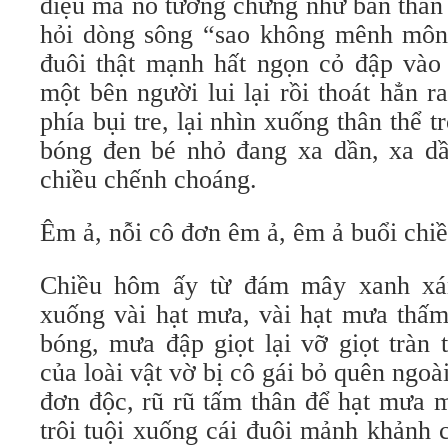
điệu mà nó tưởng chừng như bản thân 
hỏi dòng sông “sao không mênh môn
đuôi thật mạnh hất ngọn cỏ đập vào 
một bên người lui lại rồi thoát hẳn 
phía bụi tre, lại nhìn xuống thân thể tr
bóng đen bé nhỏ đang xa dần, xa d
chiều chếnh choáng.
Êm ả, nỗi cô đơn êm ả, êm ả buổi chiề
Chiều hôm ấy từ đám mây xanh xá
xuống vài hạt mưa, vài hạt mưa thấm
bóng, mưa đập giọt lại vỡ giọt trà
của loài vật vờ bị cô gái bỏ quên ngoài
đơn độc, rũ rũ tấm thân để hạt mưa m
trôi tuội xuống cái đuôi mảnh khảnh 