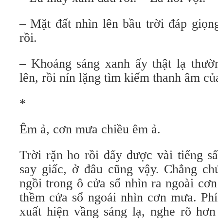
– Mặt đất nhìn lên bầu trời đáp giọ
rồi.
– Khoảng sáng xanh ấy thật lạ thườn
lên, rồi nín lặng tìm kiếm thanh âm củ
*
Êm ả, cơn mưa chiều êm ả.
Trời rặn ho rồi đẩy được vài tiếng 
say giấc, ở đâu cũng vậy. Chẳng ch
ngồi trong ô cửa sổ nhìn ra ngoài cơn 
thềm cửa sổ ngoái nhìn cơn mưa. Phi
xuất hiện vầng sáng lạ, nghe rõ hơn