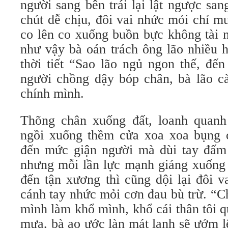
người sang bên trái lại lật ngược sa
chút dễ chịu, đôi vai nhức mỏi chỉ muô
co lên co xuống buồn bực không tài 
như vậy bà oán trách ông lão nhiều 
thời tiết “Sao lão ngủ ngon thế, đế
người chồng dậy bóp chân, bà lão c
chính mình.
Thõng chân xuống đất, loanh quanh n
ngồi xuống thềm cửa xoa xoa bụng c
đến mức giận người mà dùi tay đấm
nhưng mỗi lần lực mạnh giáng xuống 
đến tận xương thì cũng dội lại đôi 
cánh tay nhức mỏi cơn đau bù trừ. “C
mình làm khổ mình, khổ cái thân tôi 
mưa, bà ao ước làn mát lạnh sẽ ướm l