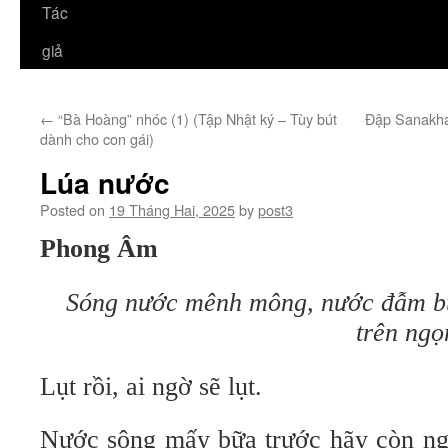
Tác
giả
←
“Bà Hoàng” nhóc (1) (Tập Nhật ký – Tùy bút
Đập Sanakham
dành cho con gái)
Lúa nước
Posted on
19 Tháng Hai, 2025
by
post3
Phong Âm
Sóng nước mênh mông, nước đẫm bùn
trên ngọ
Lụt rồi, ai ngờ sẽ lụt.
Nước sông mấy bữa trước hãy còn ng