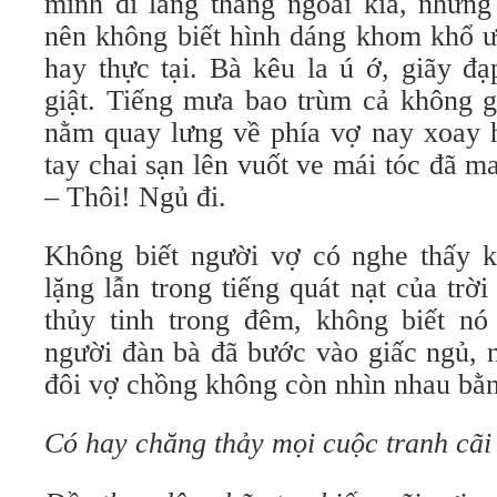
mình đi lang thang ngoài kia, nhưng
nên không biết hình dáng khom khổ ư
hay thực tại. Bà kêu la ú ớ, giãy đạ
giật. Tiếng mưa bao trùm cả không g
nằm quay lưng về phía vợ nay xoay h
tay chai sạn lên vuốt ve mái tóc đã m
– Thôi! Ngủ đi.
Không biết người vợ có nghe thấy k
lặng lẫn trong tiếng quát nạt của trờ
thủy tinh trong đêm, không biết nó
người đàn bà đã bước vào giấc ngủ, n
đôi vợ chồng không còn nhìn nhau bằ
Có hay chăng thảy mọi cuộc tranh cãi