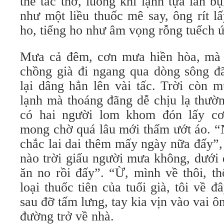
thể tắc thở, luồng khí lạnh tựa làn b
như một liều thuốc mê say, ông rít lấy
ho, tiếng ho như âm vọng rỗng tuếch ứ
Mưa cả đêm, cơn mưa hiền hòa, mà 
chồng già đi ngang qua dòng sông đ
lại dâng hẳn lên vài tấc. Trời còn 
lạnh mà thoáng đãng dễ chịu lạ thường
có hai người lom khom đón lấy c
mong chờ quá lâu mới thấm ướt áo. “
chắc lai dai thêm mấy ngày nữa đấy”,
nào trời giấu người mưa không, dưới 
ăn no rồi đấy”. “Ừ, mình về thôi, t
loại thuốc tiên của tuổi già, tôi về đ
sau đỡ tấm lưng, tay kia vịn vào vai 
đường trở về nhà.