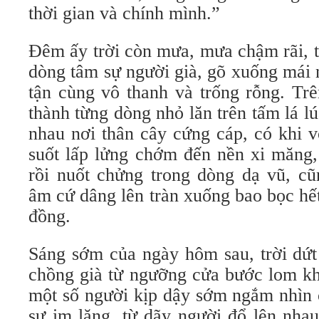
thời gian và chính mình.”
Đêm ấy trời còn mưa, mưa chậm rãi, t
dòng tâm sự người già, gõ xuống mái
tận cùng vô thanh và trống rỗng. Tr
thành từng dòng nhỏ lăn trên tấm lá l
nhau nơi thân cây cứng cáp, có khi 
suốt lấp lửng chớm đến nền xi măng,
rồi nuốt chửng trong dòng dạ vũ, cũ
âm cứ dâng lên tràn xuống bao bọc hết
đồng.
Sáng sớm của ngày hôm sau, trời dứt
chồng già từ ngưỡng cửa bước lom kh
một số người kịp dậy sớm ngắm nhìn 
sự im lặng, từ dãy người đổ lên nhau