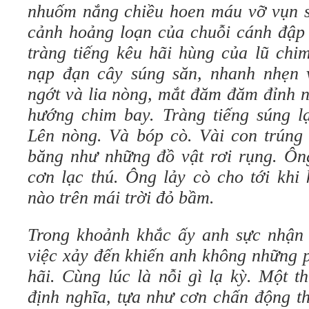
nhuốm nắng chiều hoen máu vỡ vụn s
cảnh hoảng loạn của chuỗi cánh đập 
tràng tiếng kêu hãi hùng của lũ chim
nạp đạn cây súng săn, nhanh nhẹn 
ngớt và lia nòng, mắt đăm đăm đỉnh 
hướng chim bay. Tràng tiếng súng lạ
Lên nòng. Và bóp cò. Vài con trúng 
băng như những đồ vật rơi rụng. Ô
cơn lạc thú. Ông lảy cò cho tới khi
nào trên mái trời đỏ bầm.
Trong khoảnh khắc ấy anh sực nhận 
việc xảy đến khiến anh không những 
hãi. Cùng lúc là nỗi gì lạ kỳ. Một 
định nghĩa, tựa như cơn chấn động t