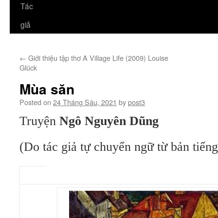
Tác
giả
←
Giới thiệu tập thơ A Village Life (2009) Louise
Glück
Mùa săn
Posted on
24 Tháng Sáu, 2021
by
post3
Truyện
Ngô Nguyên Dũng
(Do tác giả tự chuyển ngữ từ bản tiến