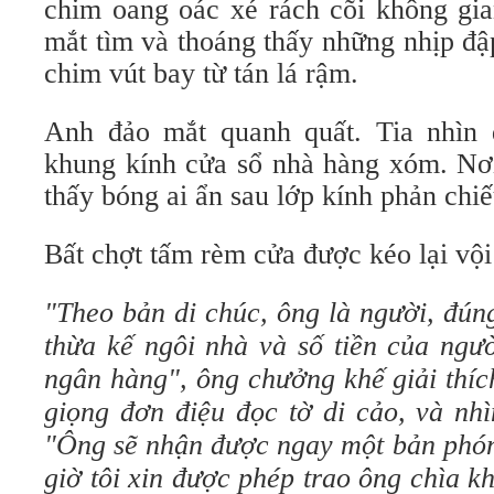
chim oang oác xé rách cõi không gia
mắt tìm và thoáng thấy những nhịp đậ
chim vút bay từ tán lá rậm.
Anh đảo mắt quanh quất. Tia nhìn d
khung kính cửa sổ nhà hàng xóm. Nơi
thấy bóng ai ẩn sau lớp kính phản chiế
Bất chợt tấm rèm cửa được kéo lại vội
"Theo bản di chúc, ông là người, đún
thừa kế ngôi nhà và số tiền của ngườ
ngân hàng", ông chưởng khế giải thíc
giọng đơn điệu đọc tờ di cảo, và nh
"Ông sẽ nhận được ngay một bản phón
giờ tôi xin được phép trao ông chìa k