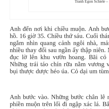
Tranh Egon Schiele –
Anh đến nơi khi chiều muộn. Anh bướ
hồ. 16 giờ 35. Chiều thứ sáu. Cuối t
ngắm nhìn quang cảnh ngôi nhà, mả
nhiều thay đổi sau ngần ấy thập niên.
đục lờ lên khu vườn hoang. Bãi cỏ 
Những trái táo chín rữa nằm vương 
bụi thược dược héo úa. Cỏ dại um tùm
Anh bước vào. Những bước chân lê n
phiền muộn trên lối đi ngập xác lá. Bấ