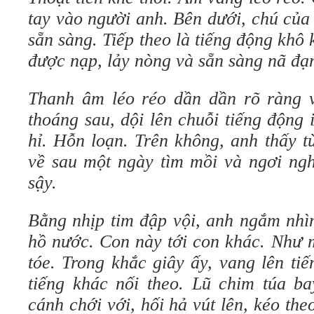
tay vào người anh. Bên dưới, chú của
sẵn sàng. Tiếp theo là tiếng động khô
được nạp, lảy nòng và sẵn sàng nã đạ
Thanh âm léo réo dần dần rõ ràng 
thoáng sau, dội lên chuỗi tiếng động 
hỉ. Hỗn loạn. Trên không, anh thấy t
về sau một ngày tìm mồi và ngơi ngh
sậy.
Bằng nhịp tim đập vội, anh ngắm nhì
hồ nước. Con này tới con khác. Như 
tóe. Trong khắc giây ấy, vang lên ti
tiếng khác nối theo. Lũ chim túa ba
cánh chới với, hối hả vút lên, kéo the