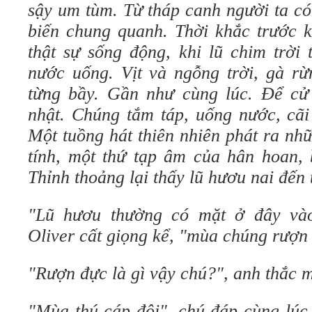
sậy um tùm. Từ tháp canh người ta có
biến chung quanh. Thời khắc trước kh
thật sự sống động, khi lũ chim trời 
nước uống. Vịt và ngỗng trời, gà rừ
từng bầy. Gần như cùng lúc. Để cử
nhật. Chúng tắm táp, uống nước, cãi
Một tuồng hát thiên nhiên phát ra nh
tính, một thứ tạp âm của hân hoan, 
Thỉnh thoảng lại thấy lũ hươu nai đến 
"Lũ hươu thường có mặt ở đây và
Oliver cất giọng kể, "mùa chúng rượn
"Rượn đực là gì vậy chú?", anh thắc 
"Mùa thú cáp đôi", chú đáp cùng lúc 