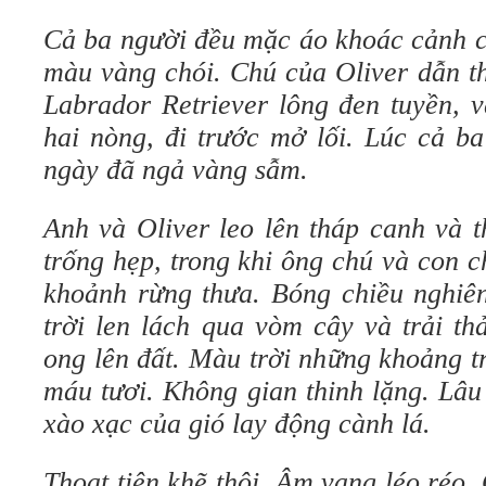
Cả ba người đều mặc áo khoác cảnh 
màu vàng chói. Chú của Oliver dẫn t
Labrador Retriever lông đen tuyền, 
hai nòng, đi trước mở lối. Lúc cả b
ngày đã ngả vàng sẫm.
Anh và Oliver leo lên tháp canh và t
trống hẹp, trong khi ông chú và con 
khoảnh rừng thưa. Bóng chiều nghiên
trời len lách qua vòm cây và trải t
ong lên đất. Màu trời những khoảng 
máu tươi. Không gian thinh lặng. Lâu 
xào xạc của gió lay động cành lá.
Thoạt tiên khẽ thôi. Âm vang léo réo.