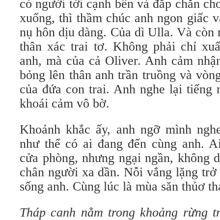
có người tới cạnh bên và đắp chăn ch
xuống, thì thầm chúc anh ngon giấc v
nụ hôn dịu dàng. Của dì Ulla. Và còn
thân xác trai tơ. Không phải chỉ xuấ
anh, mà của cả Oliver. Anh cảm nhận
bỏng lên thân anh trần truồng và vòn
của đứa con trai. Anh nghe lại tiếng
khoái cảm vô bờ.
Khoảnh khắc ấy, anh ngỡ mình nghe
như thể có ai đang đến cùng anh. A
cửa phòng, nhưng ngại ngần, không d
chân người xa dần. Nỗi vắng lặng trở
sống anh. Cùng lúc là mùa săn thủơ th
Tháp canh nằm trong khoảng rừng t