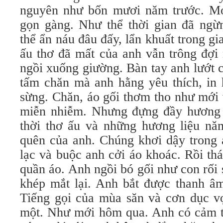
nguyên như bốn mươi năm trước. Mọ
gọn gàng. Như thể thời gian đã ng
thể ẩn náu đâu đấy, lẩn khuất trong gi
ấu thơ đã mất của anh vẫn trông đợi 
ngồi xuống giường. Bàn tay anh lướt 
tấm chăn mà anh hằng yêu thích, in 
sừng. Chăn, áo gối thơm tho như mới 
miễn nhiễm. Nhưng đựng đầy hương
thời thơ ấu và những hương liệu nă
quên của anh. Chúng khơi dậy trong
lạc và buộc anh cởi áo khoác. Rồi thá
quần áo. Anh ngồi bó gối như con rối 
khép mắt lại. Anh bắt được thanh â
Tiếng gọi của mùa săn và cơn dục v
một. Như mới hôm qua. Anh có cảm t