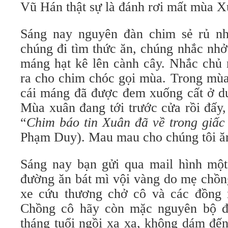
Vũ Hán thật sự là đánh rơi mất mùa X
Sáng nay nguyên đàn chim sẻ rủ nh
chúng đi tìm thức ăn, chúng nhắc nhở
máng hạt kê lên cành cây. Nhắc chủ 
ra cho chim chóc gọi mùa. Trong mùa 
cái máng đã được đem xuống cất ở dư
Mùa xuân đang tới trước cửa rồi đấy
“
Chim báo tin Xuân đã về trong giấ
Phạm Duy). Mau mau cho chúng tôi ă
Sáng nay bạn gửi qua mail hình một
đường ăn bát mì vội vàng do mẹ chồng
xe cứu thương chở cô và các đồng 
Chồng cô hãy còn mặc nguyên bộ 
tháng tuổi ngồi xa xa, không dám đế