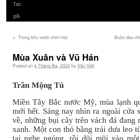
Tác
giả
←
Trong khu vườn chim hót
Buồn đau như
Mùa Xuân và Vũ Hán
Posted on
4 Tháng Ba, 2020
by
Văn Việt
Trần Mộng Tú
Miền Tây Bắc nước Mỹ, mùa lạnh qu
mới hết. Sáng nay nhìn ra ngoài cửa
về, những bụi cây trên vách đá đang
xanh. Một con thỏ bằng trái dưa leo t
tai nghe ngóng, rồi dũi mũi vào m