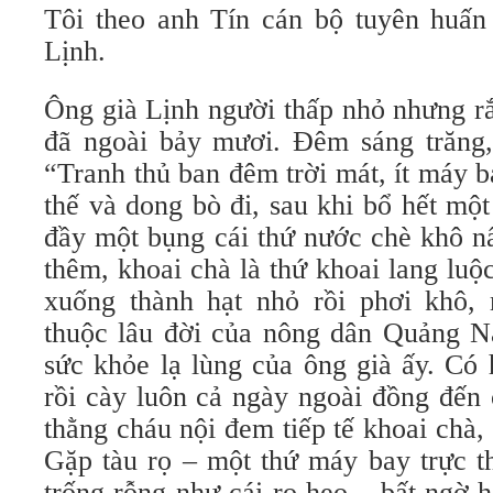
Tôi theo anh Tín cán bộ tuyên huấn
Lịnh.
Ông già Lịnh người thấp nhỏ nhưng rắ
đã ngoài bảy mươi. Đêm sáng trăng,
“Tranh thủ ban đêm trời mát, ít máy b
thế và dong bò đi, sau khi bổ hết mộ
đầy một bụng cái thứ nước chè khô n
thêm, khoai chà là thứ khoai lang luộ
xuống thành hạt nhỏ rồi phơi khô,
thuộc lâu đời của nông dân Quảng N
sức khỏe lạ lùng của ông già ấy. Có
rồi cày luôn cả ngày ngoài đồng đến 
thằng cháu nội đem tiếp tế khoai chà,
Gặp tàu rọ – một thứ máy bay trực t
trống rỗng như cái rọ heo – bất ngờ 