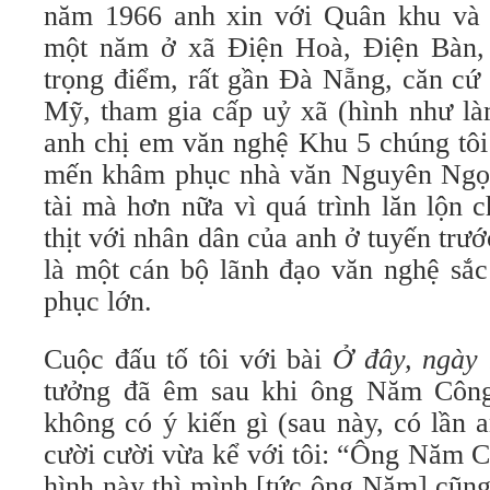
năm 1966 anh xin với Quân khu và
một năm ở xã Điện Hoà, Điện Bàn
trọng điểm, rất gần Đà Nẵng, căn cứ
Mỹ, tham gia cấp uỷ xã (hình như là
anh chị em văn nghệ Khu 5 chúng tôi 
mến khâm phục nhà văn Nguyên Ngọc
tài mà hơn nữa vì quá trình lăn lộn 
thịt với nhân dân của anh ở tuyến tr
là một cán bộ lãnh đạo văn nghệ sắc
phục lớn.
Cuộc đấu tố tôi với bài
Ở đây, ngày
tưởng đã êm sau khi ông Năm Công 
không có ý kiến gì (sau này, có lần
cười cười vừa kể với tôi: “Ông Năm C
hình này thì mình [tức ông Năm] cũng