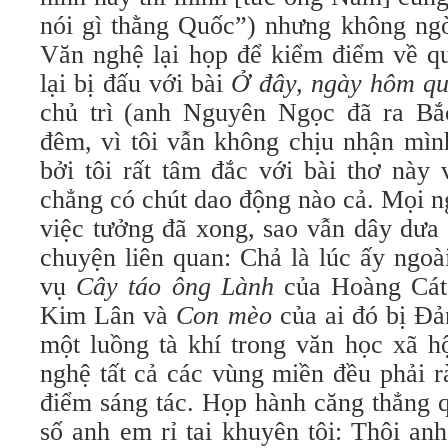
nói gì thằng Quốc”) nhưng không ng
Văn nghệ lại họp để kiểm điểm về qu
lại bị đấu với bài
Ở đây, ngày hôm q
chủ trì (anh Nguyên Ngọc đã ra Bắ
đêm, vì tôi vẫn không chịu nhận mìn
bởi tôi rất tâm đắc với bài thơ này 
chẳng có chút dao động nào cả. Mọi n
việc tưởng đã xong, sao vẫn dây dưa
chuyện liên quan: Chả là lúc ấy ngoà
vụ
Cây táo ông Lành
của Hoàng Cá
Kim Lân và
Con mèo
của ai đó bị Đả
một luồng tà khí trong văn học xã h
nghệ tất cả các vùng miền đều phải r
điểm sáng tác. Họp hành căng thẳng q
số anh em rỉ tai khuyên tôi: Thôi an