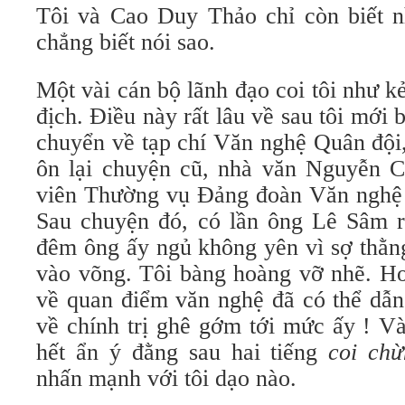
Tôi và Cao Duy Thảo chỉ còn biết n
chẳng biết nói sao.
Một vài cán bộ lãnh đạo coi tôi như k
địch. Điều này rất lâu về sau tôi mới 
chuyển về tạp chí Văn nghệ Quân đội,
ôn lại chuyện cũ, nhà văn Nguyễn 
viên Thường vụ Đảng đoàn Văn nghệ Kh
Sau chuyện đó, có lần ông Lê Sâm rỉ
đêm ông ấy ngủ không yên vì sợ thằn
vào võng. Tôi bàng hoàng vỡ nhẽ. Ho
về quan điểm văn nghệ đã có thể dẫn
về chính trị ghê gớm tới mức ấy ! Và
hết ẩn ý đằng sau hai tiếng
coi ch
nhấn mạnh với tôi dạo nào.