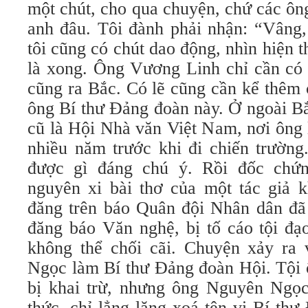
một chút, cho qua chuyện, chứ các ôn
anh đâu. Tôi đành phải nhận: “Vâng, 
tôi cũng có chút dao động, nhìn hiện 
là xong. Ông Vương Linh chỉ cần có 
cũng ra Bắc. Có lẽ cũng cần kể thêm 
ông Bí thư Đảng đoàn này. Ở ngoài Bắ
cũ là Hội Nhà văn Việt Nam, nơi ông
nhiều năm trước khi đi chiến trường
được gì đáng chú ý. Rồi đốc chứ
nguyên xi bài thơ của một tác giả k
đăng trên báo Quân đội Nhân dân đã 
đăng báo Văn nghệ, bị tố cáo tội đạ
không thể chối cãi. Chuyện xảy ra
Ngọc làm Bí thư Đảng đoàn Hội. Tội
bị khai trừ, nhưng ông Nguyên Ngọc
thức, chỉ lẳng lặng xoá tên vị Bí t