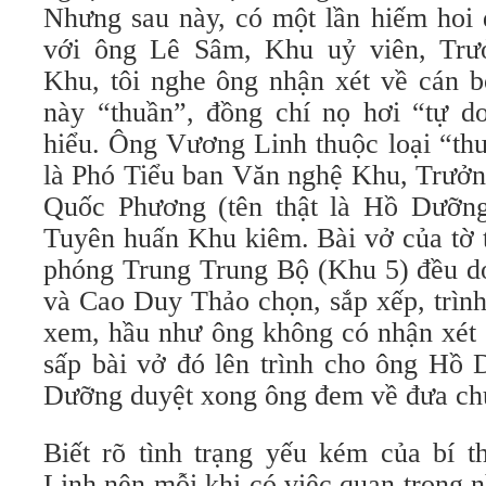
Nhưng sau này, có một lần hiếm hoi 
với ông Lê Sâm, Khu uỷ viên, Tr
Khu, tôi nghe ông nhận xét về cán b
này “thuần”, đồng chí nọ hơi “tự do
hiểu. Ông Vương Linh thuộc loại “thu
là Phó Tiểu ban Văn nghệ Khu, Trưởn
Quốc Phương (tên thật là Hồ Dưỡng
Tuyên huấn Khu kiêm. Bài vở của tờ 
phóng Trung Trung Bộ (Khu 5) đều d
và Cao Duy Thảo chọn, sắp xếp, trìn
xem, hầu như ông không có nhận xét 
sấp bài vở đó lên trình cho ông Hồ
Dưỡng duyệt xong ông đem về đưa chú
Biết rõ tình trạng yếu kém của bí
Linh nên mỗi khi có việc quan trọng n