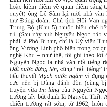
hoặc kiểm điểm về quan điểm sáng tá
quyết) ông Lê Sâm lại mời nhà văn
thư Đảng đoàn, Chủ tịch Hội Văn n
Trung Bộ (Khu 5) thuộc biên chế b
trì. (Sau này anh Nguyên Ngọc bảo v
phải là Phó Bí thư, chỉ là Uỷ viên T
ông Vương Linh phổ biến trong cơ qu
nghệ Khu – như thế, tôi ghi theo lờ
Nguyên Ngọc là nhà văn nổi tiếng rấ
Đất nước đứng lên
, cũng “nổi tiếng” 
tiểu thuyết
Mạch nước ngầm
vì đụng (
cực nên bị Đảng đánh đòn (cùng bị
truyện vừa
Im lặng
của Nguyễn Ngọc 
trường lấy bút danh là Nguyễn Thi).
chiến trường rất sớm, từ 1962, luôn 