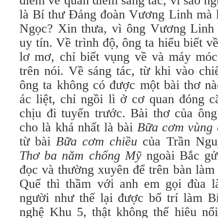
điểm về quan điểm sáng tác, vì sao ng
là Bí thư Đảng đoàn Vương Linh mà l
Ngọc? Xin thưa, vì ông Vương Linh 
uy tín. Về trình độ, ông ta hiểu biết 
lơ mơ, chỉ biết vụng về và máy móc 
trên nói. Về sáng tác, từ khi vào ch
ông ta không có được một bài thơ nà
ác liệt, chỉ ngồi lì ở cơ quan đóng 
chịu đi tuyến trước. Bài thơ của ôn
cho là khá nhất là bài
Bữa cơm vùng 
từ bài
Bữa cơm chiều
của Trần Nguy
Thơ ba năm chống Mỹ
ngoài Bắc gử
đọc và thường xuyên để trên bàn làm 
Quế thì thầm với anh em gọi đùa là
người như thế lại được bố trí làm 
nghệ Khu 5, thật không thể hiêu nổi