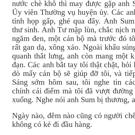
nước chè khô thì may được gặp anh 
Ủy viên Thường vụ huyện ủy. Các anh
tỉnh họp gấp, ghé qua đây. Anh Sum
thư sinh. Anh Tư mập lùn, chắc nịch 
ngăm đen, một cán bộ mà trước đó tô
rất gan dạ, xông xáo. Ngoài khẩu sún
quanh thắt lưng, anh còn mang một 
đạn. Các anh bắt tay tôi thật chặt, hỏi
dò mấy cán bộ sẽ giúp đỡ tôi, và tiế
Sáng sớm hôm sau, tôi nghe tin cá
chính cái điểm mà tôi đã vượt đường 
xuống. Nghe nói anh Sum bị thương, a
Ngày nào, đêm nào cũng có người chế
không có kẻ đi đầu hàng.