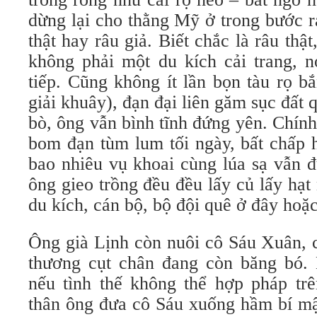
dừng lại cho thằng Mỹ ở trong bước r
thật hay râu giả. Biết chắc là râu thậ
không phải một du kích cải trang, n
tiếp. Cũng không ít lần bọn tàu rọ b
giải khuây), đạn đại liên găm sục đất
bò, ông vẫn bình tĩnh đứng yên. Chính
bom đạn tùm lum tối ngày, bất chấp 
bao nhiêu vụ khoai cùng lúa sạ vẫn 
ông gieo trồng đều đều lấy củ lấy hạt
du kích, cán bộ, bộ đội quê ở đây hoặc
Ông già Lịnh còn nuôi cô Sáu Xuân, c
thương cụt chân đang còn băng bó. 
nếu tình thế không thể hợp pháp trê
thân ông đưa cô Sáu xuống hầm bí mậ