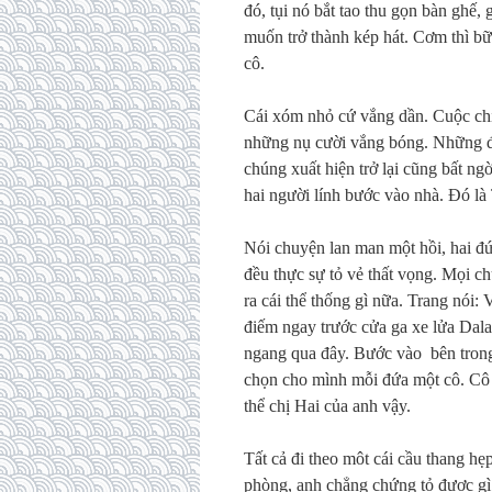
đó, tụi nó bắt tao thu gọn bàn ghế, 
muốn trở thành kép hát. Cơm thì bữ
cô.
Cái xóm nhỏ cứ vắng dần. Cuộc chiế
những nụ cười vắng bóng. Những đứ
chúng xuất hiện trở lại cũng bất ng
hai người lính bước vào nhà. Đó là 
Nói chuyện lan man một hồi, hai đứ
đều thực sự tỏ vẻ thất vọng. Mọi c
ra cái thể thống gì nữa. Trang nói: 
điếm ngay trước cửa ga xe lửa Dala
ngang qua đây. Bước vào bên trong 
chọn cho mình mỗi đứa một cô. Cô c
thể chị Hai của anh vậy.
Tất cả đi theo môt cái cầu thang h
phòng, anh chẳng chứng tỏ được gì 