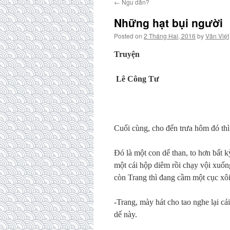
←
Ngu dân?
Những hạt bụi người
Posted on
2 Tháng Hai, 2016
by
Văn Việt
Truyện
Lê Công Tư
Cuối cùng, cho đến trưa hôm đó th
Đó là một con dế than, to hơn bất 
một cái hộp diêm rồi chạy vội xuốn
còn Trang thì đang cầm một cục xôi,
-Trang, mày hát cho tao nghe lại c
dế này.