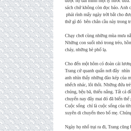
được họ đãi mình một ly nước dừa. A
sách chứ không còn đọc báo. Anh c
phải rình mấy ngày trời bắt cho đư
thứ gì đó bên chân cầu này trong t
Chạy chơi cùng những mùa mưa nắn
Những con suối nhỏ trong trẻo, hồn
cháy, những hè phố lạ.
Cho đến một hôm có đoàn cải lương
Trang cứ quanh quẩn nơi đây nhìn 
anh nhìn thấy những đào kép của m
nhếch nhác, lôi thôi. Những đứa tr
chúng, bệu bã, thiếu nắng. Tất cả 
chuyển nay đây mai đó đã biến thế 
Cuộc sống chỉ là cuộc sống của từ
xuyên di chuyển theo bố mẹ. Chúng
Ngày họ nhổ trại ra đi, Trang cũng 