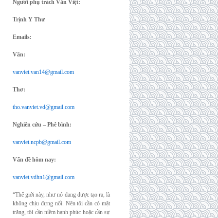
Người phụ trách Văn Việt:
Trịnh Y Thư
Emails:
Văn:
vanviet.van14@gmail.com
Thơ:
tho.vanviet.vd@gmail.com
Nghiên cứu – Phê bình:
vanviet.ncpb@gmail.com
Vấn đề hôm nay:
vanviet.vdhn1@gmail.com
“Thế giới này, như nó đang được tạo ra, là
không chịu đựng nổi. Nên tôi cần có mặt
trăng, tôi cần niềm hạnh phúc hoặc cần sự