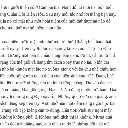
hành người thiên cổ ở Campuchia. Năm đó nó mới hai bốn tuổi,
ng Quân Đội Biên Hòa. Sau này mỗi lúc nhớ tới thằng bạn này,
 là nó có mặt như một hoài niệm của một thứ thực tại nào đó
ến cho mọi thứ mơ hồ thêm chút nữa…
xuất hiện trước mặt anh như môt trí thứ. Chẳng biết hắn nhặt
o suốt ngày. Trên tay thì lúc nào cũng kè kè cuốn “Tự Do Đầu
ti. Gương mặt hắn lúc nào cũng đăm đăm, ưu tư, cái ưu tư chỉ
rạng của thế giới và đang tìm cách xoay trục nó lại. Nhìn cái
h nhớ lại khuôn mặt lúc nó xuống giọng với bà chủ nhà chứa hơn.
ghĩa cuộc sống trên quan điểm của hiện sinh của “Cái Đang Là”
hi triết học với những câu trả lời lơ lửng chẳng đâu vào đâu cả…
nó nói năng khá giống một Đao sư. Nó đang muốn trở thành Đạo
mỏi với những ông Đạo này rồi. Những gì nó vừa rao giảng, anh
sách đang kẹp trên tay. Anh nhớ mãi một đêm đang ngồi học bài
y Trang với cặp kiếng cận to đùng. Hắn nói: Phải suy nghĩ mấy
à, Không không phải là Không mới đích thị là không. Mừng quá
 vào đôi mắt thằng này, anh nhận ra đó là những đôi mắt mà