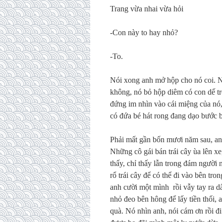
Trang vừa nhai vừa hỏi
-Con này to hay nhỏ?
-To.
Nói xong anh mở hộp cho nó coi. N
không, nó bỏ hộp diêm có con dế tro
đứng im nhìn vào cái miệng của nó,
có đứa bé hát rong đang dạo bước 
Phải mất gần bốn mươi năm sau, anh
Những cô gái bán trái cây ùa lên x
thấy, chỉ thấy lẫn trong đám người
rổ trái cây để có thể đi vào bên tr
anh cười một mình rồi vẫy tay ra d
nhỏ đeo bên hông để lấy tiền thối, a
quà. Nó nhìn anh, nói cám ơn rồi đ