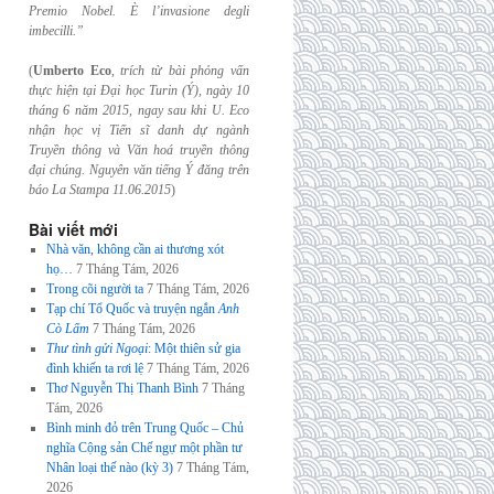
Premio Nobel. È l’invasione
degli
imbecilli.”
(
Umberto Eco
,
trích từ bài phỏng vấn
thực hiện tại Đại học Turin (Ý), ngày 10
tháng 6
năm 2015, ngay sau khi U. Eco
nhận học vị Tiến sĩ danh dự ngành
Truyền thông và
Văn hoá truyền thông
đại chúng. Nguyên văn tiếng Ý đăng trên
báo La Stampa
11.06.2015
)
Bài viết mới
Nhà văn, không cần ai thương xót
họ…
7 Tháng Tám, 2026
Trong cõi người ta
7 Tháng Tám, 2026
Tạp chí Tổ Quốc và truyện ngắn
Anh
Cò Lấm
7 Tháng Tám, 2026
Thư tình gửi Ngoại
: Một thiên sử gia
đình khiến ta rơi lệ
7 Tháng Tám, 2026
Thơ Nguyễn Thị Thanh Bình
7 Tháng
Tám, 2026
Bình minh đỏ trên Trung Quốc – Chủ
nghĩa Cộng sản Chế ngự một phần tư
Nhân loại thế nào (kỳ 3)
7 Tháng Tám,
2026