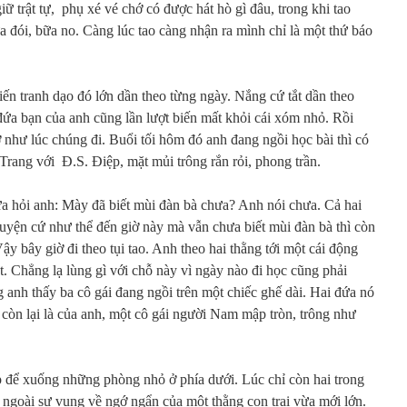
giữ trật tự, phụ xé vé chớ có được hát hò gì đâu, trong khi tao
a đói, bữa no. Càng lúc tao càng nhận ra mình chỉ là một thứ báo
n tranh dạo đó lớn dần theo từng ngày. Nắng cứ tắt dần theo
a bạn của anh cũng lần lượt biến mất khỏi cái xóm nhỏ. Rồi
ờ như lúc chúng đi. Buổi tối hôm đó anh đang ngồi học bài thì có
Trang với Đ.S. Điệp, mặt mủi trông rắn rỏi, phong trần.
a hỏi anh: Mày đã biết mùi đàn bà chưa? Anh nói chưa. Cả hai
huyện cứ như thể đến giờ này mà vẫn chưa biết mùi đàn bà thì còn
Vậy bây giờ đi theo tụi tao. Anh theo hai thằng tới một cái động
t. Chẳng lạ lùng gì với chỗ này vì ngày nào đi học cũng phải
anh thấy ba cô gái đang ngồi trên một chiếc ghế dài. Hai đứa nó
òn lại là của anh, một cô gái người Nam mập tròn, trông như
ẹp để xuống những phòng nhỏ ở phía dưới. Lúc chỉ còn hai trong
ngoài sự vụng về ngớ ngẩn của một thằng con trai vừa mới lớn.