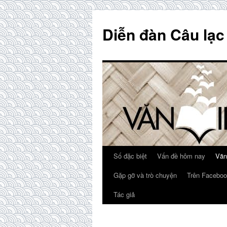
Skip
to
Diễn đàn Câu lạc
content
Số đặc biệt
Vấn đề hôm nay
Văn
Gặp gỡ và trò chuyện
Trên Faceboo
Tác giả