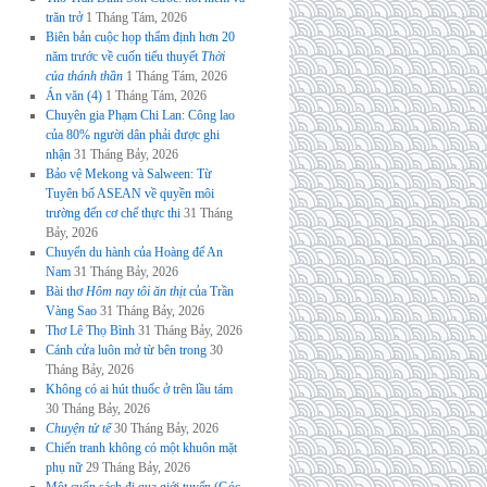
trăn trở
1 Tháng Tám, 2026
Biên bản cuộc họp thẩm định hơn 20
năm trước về cuốn tiểu thuyết
Thời
của thánh thần
1 Tháng Tám, 2026
Án văn (4)
1 Tháng Tám, 2026
Chuyên gia Phạm Chi Lan: Công lao
của 80% người dân phải được ghi
nhận
31 Tháng Bảy, 2026
Bảo vệ Mekong và Salween: Từ
Tuyên bố ASEAN về quyền môi
trường đến cơ chế thực thi
31 Tháng
Bảy, 2026
Chuyến du hành của Hoàng đế An
Nam
31 Tháng Bảy, 2026
Bài thơ
Hôm nay tôi ăn thịt
của Trần
Vàng Sao
31 Tháng Bảy, 2026
Thơ Lê Thọ Bình
31 Tháng Bảy, 2026
Cánh cửa luôn mở từ bên trong
30
Tháng Bảy, 2026
Không có ai hút thuốc ở trên lầu tám
30 Tháng Bảy, 2026
Chuyện tử tế
30 Tháng Bảy, 2026
Chiến tranh không có một khuôn mặt
phụ nữ
29 Tháng Bảy, 2026