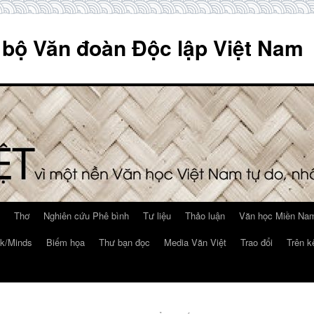
 bộ Văn đoàn Độc lập Việt Nam
Thơ
Nghiên cứu Phê bình
Tư liệu
Thảo luận
Văn học Miền Nam
k/Minds
Biếm họa
Thư bạn đọc
Media Văn Việt
Trao đổi
Trên k