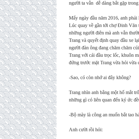
người ta vẫn dễ dàng bắt gặp trong
Mấy ngày đầu năm 2016, anh phải 
Lúc quay về gần tới chợ Đinh Văn t
những người điên mà anh vẫn thườn
Trang và quyết định quay đầu xe lạ
người đàn ông đang chăm chăm cúi 
Trang với cái đầu trọc lốc, khuôn
đứng trước mặt Trang vừa hỏi vừa 
-Sao, có còn nhớ ai đây không?
Trang nhìn anh bằng một hố mắt trố
những gì có liên quan đến ký ức đều
-Bộ mày là công an muốn bắt tao h
Anh cười rồi hỏi: