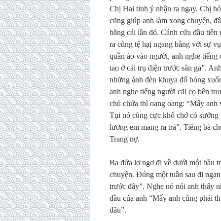
Chị Hai tinh ý nhận ra ngay. Chị h
cũng giúp anh làm xong chuyện, đâu 
bằng cái lần đó. Cánh cửa đầu tiên 
ra cũng tệ hạị ngang bằng với sự v
quần áo vào người, anh nghe tiếng 
tao ở cái trụ điện trước sân ga”. 
những ánh đèn khuya đổ bóng xuống
anh nghe tiếng người cãi cọ bên tro
chủ chứa thì oang oang: “Mấy anh 
Tụi nó cũng cực khổ chớ có sướng g
lương em mang ra trả”. Tiếng bà ch
Trang nợ.
Ba đứa lơ ngơ đi về dưới một bầu tr
chuyện. Đúng một tuần sau đi ngang
trước đây”. Nghe nó nói anh thấy n
đầu của anh “Mấy anh cũng phải t
đâu”.