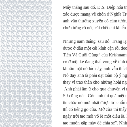
Mấy tháng sau đó, Đ.S. Điệp hóa t
xác được mang về chôn ở Nghĩa Tra
anh vẫn thường xuyên có cảm tưởng
chưa từng rõ nét, cái chết chỉ khi
Những năm tháng sau đó, Trang lại 
được ở đâu một cái kính cận rồi đe
Tiên Và Cuối Cùng” của Krishnamur
có ở một kẻ đang thất vọng về tình t
khuôn mặt nó lúc này, anh vẫn thíc
Nó dạy anh là phải đặt toàn bộ ý n
thay vì trao thân cho những hoài ng
Anh phải ầm ừ cho qua chuyện vì 
Sư cũng nên. Còn anh thì quá mệt 
tin chắc nó mới nhặt được từ cuốn 
thì có tiếng gõ cửa. Mở cửa thì thấ
ngày trời tao mới vỡ lẽ một điều l
tao muốn gặp mày để chia sẻ”. Nhìn