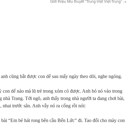
Giới thiệu tiểu thuyết “Trung-Việt Việt-Trung”
→
ì anh cũng bắt được con dế sau mấy ngày theo dõi, nghe ngóng.
kỳ con dế nào mà lũ trẻ trong xóm có được. Anh bỏ nó vào trong
g nhà Trang. Tới ngõ, anh thấy trong nhà người ta đang chơi bài,
 nhai trước sân. Anh vẫy nó ra cổng rồi nói:
ái bài “Em bé hát rong bên cầu Bến Lức” đi. Tao đổi cho mày con