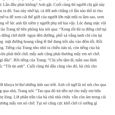
ỏi: Lần đầu phải không? Anh gật. Cuối cùng thì người chị gái này
ra đó. Sau này nhớ lại, cả đời anh chẳng có lần nào thổ tả cho
mở ra để xem cái thế giới của người lớn mặt mũi ra làm sao, xem
ụng về lúc anh lột xiêm y người phụ nữ kia vậy. Lúc đang mặc vội
của Trang từ bên phòng kia nói qua: “Xong rồi thì ra đứng chờ tụi
Anh đứng chờ dưới ngọn đèn đường, phố xá vắng tanh chỉ còn lại
 mặt đường hoang vắng lê thê đang trôi sâu vào đêm tối. Rồi
ng. Tiếng của Trang nho nhỏ ra chiều năn nỉ, còn tiếng của bà
vừa phải thôi chớ, mấy anh cũng phải thương mấy em nó chớ.
ì đâu”. Rồi tiếng của Trang: “Chị yên tâm đi, tuần sau lãnh
ủ: “Tôi tin anh”. Cuối cùng thì đâu cũng vào đó, bà chủ cho
ời khuya lơ thơ những ánh sao trời. Anh cứ ngỡ là nó nói cho qua
 qua nhà, Trang nói: “Tao qua đó trả tiền nợ cho mấy em bữa
hẹ lòng. Lời phân trần của bà chủ nhà chứa vẫn còn ám trong cái
hương mấy em nó chớ. Tụi nó cũng cực khổ chớ có sướng gì