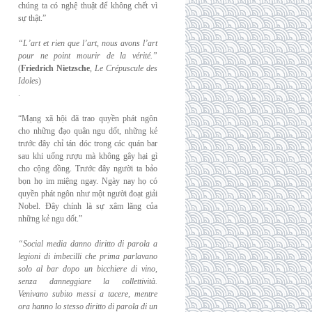
chúng ta có nghệ thuật để không chết vì
sự thật.”
“L’art et rien que l’art, nous avons l’art
pour ne point mourir de la vérité.”
(
Friedrich
Nietzsche
,
Le Crépuscule des
Idoles
)
.
“Mạng xã hội đã trao quyền phát ngôn
cho những đạo quân ngu dốt, những kẻ
trước đây chỉ tán dóc trong các quán bar
sau khi uống rượu mà không gây hại gì
cho cộng đồng. Trước đây người ta bảo
bọn họ im miệng ngay. Ngày nay họ có
quyền phát ngôn như một người đoạt giải
Nobel. Đây chính là sự xâm lăng của
những kẻ ngu dốt.”
“Social media danno diritto di parola a
legioni di imbecilli che prima parlavano
solo al
bar dopo un bicchiere di vino,
senza danneggiare la collettività.
Venivano subito messi a
tacere, mentre
ora hanno lo stesso diritto di parola di un