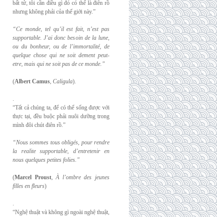
bất tử, tôi cần điều gì đó có thể là điên rồ
nhưng không phải của thế giới này.”
“Ce monde, tel qu’il est fait, n’est pas
supportable. J’ai donc besoin de la lune,
ou du
bonheur, ou de l’immortalité, de
quelque chose qui ne soit dement peut-
etre, mais qui
ne soit pas de ce monde.”
(
Albert Camus
,
Caligula
).
.
“Tất cả chúng ta, để có thể sống được với
thực tại, đều buộc phải nuôi dưỡng trong
mình đôi chút điên rồ.”
“Nous sommes tous obligés, pour rendre
la realite supportable, d’entretenir en
nous
quelques petites folies.”
(
Marcel Proust
,
À l’ombre des jeunes
filles en fleurs
)
.
“Nghệ thuật và không gì ngoài nghệ thuật,