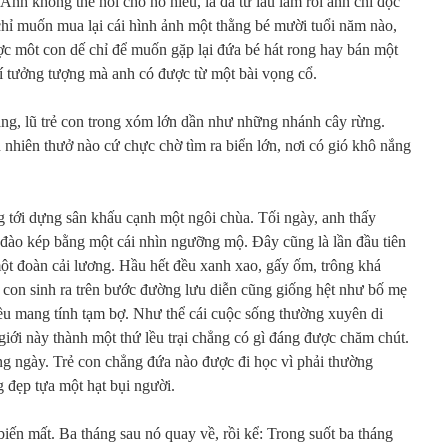
nh không thể nói cho nó hiểu, là đã từ lâu lắm rồi anh chỉ đọc
hỉ muốn mua lại cái hình ảnh một thằng bé mười tuổi năm nào,
ợc môt con dế chỉ để muốn gặp lại đứa bé hát rong hay bán một
rí tưởng tượng mà anh có được từ một bài vọng cổ.
g, lũ trẻ con trong xóm lớn dần như những nhánh cây rừng.
 nhiên thưở nào cứ chực chờ tìm ra biển lớn, nơi có gió khô nắng
 tới dựng sân khấu cạnh một ngôi chùa. Tối ngày, anh thấy
đào kép bằng một cái nhìn ngưỡng mộ. Đây cũng là lần đầu tiên
ột đoàn cải lương. Hầu hết đều xanh xao, gấy ốm, trông khá
ẻ con sinh ra trên bước đường lưu diễn cũng giống hệt như bố mẹ
đều mang tính tạm bợ. Như thể cái cuộc sống thường xuyên di
giới này thành một thứ lều trại chẳng có gì đáng được chăm chút.
ng ngày. Trẻ con chẳng đứa nào được đi học vì phải thường
 đẹp tựa một hạt bụi người.
biến mất. Ba tháng sau nó quay về, rồi kể: Trong suốt ba tháng