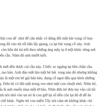
hìn con dế như để cân nhắc có đáng đổi một bài vọng cổ hay
ng đó vào túi rối hắn lấy giọng, ca lại bài vọng cổ này. Anh
 còn hồn thì trả trôi theo những áng mây lạ ở một khúc sông nơi
bên cầu. Năm đó anh mười tuổi.
 mới đến được cái cầu này. Chiếc xe ngựng lại bên chân cầu.
e, rao bán. Anh đảo mắt tìm một bé hát rong nào đó nhưng không
 này là một em bé gái bán báo, đang cố ngoi đầu qua khỏi những
ong. Đứa bé có đôi mắt trong veo như một con chuột nhỏ. Nhìn bé,
ấu là anh muốn mua một tờ báo. Nhìn đứa trẻ đưa tay vào cái túi
nh nói nhỏ vào tai nó là con giữ lại số tiền còn lại đó đi để ăn
i chỗ khác. Nghe trẻ con miền Tây nói cám ơn không khác chi