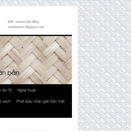
Web: vanviet.info Blog:
vandoanviet.blogspot.com
 54-75
Nghệ thuật
ệ sách
Phát biểu nhận giải Văn Việt