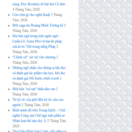
cùng: Đọc Brodsky từ bài thơ
Cô đơn
4 Tháng Tám, 2026
Còn chút gì cho nghệ thuật
3 Tháng
Tám, 2026
Một saga do Hoàng Minh Tường kể
3
Tháng Tám, 2026
Hai bản ngã trong một ngôn ngữ –
Linda Lê, Anna Moï và hai thi pháp
của kí ức Việt trong tiếng Pháp
3
Tháng Tám, 2026
“Chính sử” xét xử văn chương
2
Tháng Tám, 2026
Những ngộ nhận của chúng ta khi đọc
và đánh giá tác phẩm văn học, khi đọc
và đánh giá
Nỗi buồn chiến tranh
2
Tháng Tám, 2026
Một bản “xô-nát” thấu tâm can
2
Tháng Tám, 2026
Từ ký ức của phố đến ký ức của con
người
2 Tháng Tám, 2026
Bình minh đỏ trên Trung Quốc – Chủ
nghĩa Cộng sản Chế ngự một phần tư
Nhân loại thế nào (kỳ 1)
2 Tháng Tám,
2026
Thơ Trần Đình Sơn Cước: nỗi niềm và