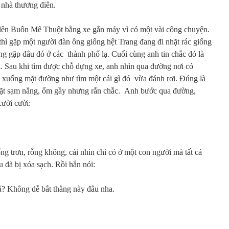
 nhà thương điên.
lên Buôn Mê Thuột bằng xe gắn máy vì có một vài công chuyện.
hì gặp một người đàn ông giống hệt Trang đang đi nhặt rác giống
g gặp đâu đó ở các thành phố lạ. Cuối cùng anh tin chắc đó là
i. Sau khi tìm được chỗ dựng xe, anh nhìn qua đường nơi có
xuống mặt đường như tìm một cái gì đó vừa đánh rơi. Đúng là
 mặt sạm nắng, ốm gầy nhưng rắn chắc. Anh bước qua đường,
cười cười:
ng trơn, rỗng không, cái nhìn chỉ có ở một con người mà tất cả
 đã bị xóa sạch. Rồi hắn nói:
ả? Không dễ bắt thằng này đâu nha.