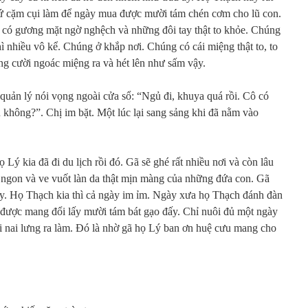
cứ cặm cụi làm để ngày mua được mười tám chén cơm cho lũ con.
có gương mặt ngờ nghệch và những đôi tay thật to khỏe. Chúng
ì nhiều vô kể. Chúng ở khắp nơi. Chúng có cái miệng thật to, to
g cười ngoác miệng ra và hét lên như sấm vậy.
uản lý nói vọng ngoài cửa sổ: “Ngủ đi, khuya quá rồi. Cô có
 không?”. Chị im bặt. Một lúc lại sang sảng khi đã nằm vào
 Lý kia đã đi du lịch rồi đó. Gã sẽ ghé rất nhiều nơi và còn lâu
ị ngon và ve vuốt làn da thật mịn màng của những đứa con. Gã
hay. Họ Thạch kia thì cả ngày im ỉm. Ngày xưa họ Thạch đánh đàn
 được mang đổi lấy mười tám bát gạo đấy. Chỉ nuôi đủ một ngày
i nai lưng ra làm. Đó là nhờ gã họ Lý ban ơn huệ cưu mang cho