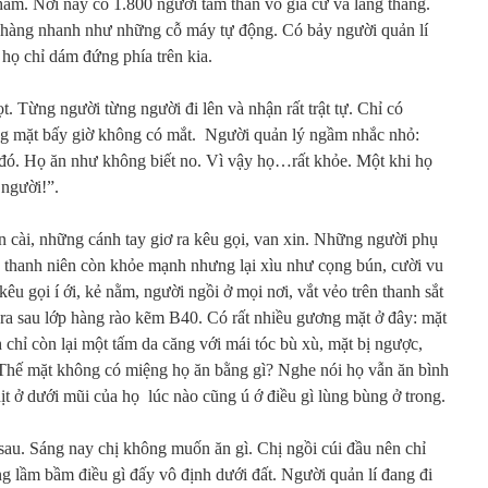
hăm. Nơi này có 1.800 người tâm thần vô gia cư và lang thang.
ếp hàng nhanh như những cỗ máy tự động. Có bảy người quản lí
họ chỉ dám đứng phía trên kia.
. Từng người từng người đi lên và nhận rất trật tự. Chỉ có
ng mặt bấy giờ không có mắt. Người quản lý ngầm nhắc nhỏ:
đó. Họ ăn như không biết no. Vì vậy họ…rất khỏe. Một khi họ
 người!”.
n cài, những cánh tay giơ ra kêu gọi, van xin. Những người phụ
g thanh niên còn khỏe mạnh nhưng lại xìu như cọng bún, cười vu
êu gọi í ới, kẻ nằm, người ngồi ở mọi nơi, vắt vẻo trên thanh sắt
n ra sau lớp hàng rào kẽm B40. Có rất nhiều gương mặt ở đây: mặt
 chỉ còn lại một tấm da căng với mái tóc bù xù, mặt bị ngược,
 Thế mặt không có miệng họ ăn bằng gì? Nghe nói họ vẫn ăn bình
ịt ở dưới mũi của họ lúc nào cũng ú ớ điều gì lùng bùng ở trong.
 sau. Sáng nay chị không muốn ăn gì. Chị ngồi cúi đầu nên chỉ
ng lầm bầm điều gì đấy vô định dưới đất. Người quản lí đang đi