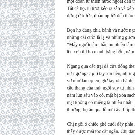
một đoàn từ thiện nước ngoài đến t
Tất cả họ, lũ lượt kéo ra sân và x
đứng ở trước, đoàn người đến thăm 
Bọn họ đang chia bánh và nước ngọt
những cái cười là lạ và những gươ
“Mấy người tâm thần ăn nhiều lắm 
lên cơn thì họ mạnh bằng bốn, năm
Ngang qua các trại đã cửa đóng the
nữ ngơ ngác giơ tay xin tiền, nhữn
vơ như làm quen, giơ tay xin bánh, k
cầu thang của trại, ngồi suy tư nhì
nằm lún sâu vào cổ, mặt bị xóa sạch
mặt không có miệng là nhiều nhất.
thường, họ ăn qua lỗ mũi ấy. Lớp th
Chị ngồi ở chiếc ghế cuối dãy phía
thấy được mái tóc cắt ngắn. Chị đa