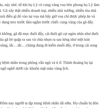
âu, này nhé, từ khi họ Lý có cung vàng vua bèn phong họ Lý làm
. Gã xây thật nhiều doanh trại, nhiều nhà xưởng, nhiều tòa nhà
nói điều gì đó vào tai vua mà bây giờ vua chỉ được phép ăn và
y đang treo trước tầm ngắm trước chiếc cung vàng của gã đấy.
ết không, gã đã mọc đuôi đấy, cái đuôi gã cụt ngủn nhìn như đuôi
ủa gã bẻ quặp ra sau và chỉa nhọn ra sau lưng như một loài
sùng, tắc…tắc…chúng đang đi kiếm muỗi đấy, ở trong cái song
 bệnh nhân trong phòng vẫn ngủ và ú ớ. Thỉnh thoảng họ lại
 ngô nghê dưới các khuôn mặt màu vàng ệch.
 Hôm nay người ta tập trung bệnh nhân rất sớm. Họ chuẩn bị đón