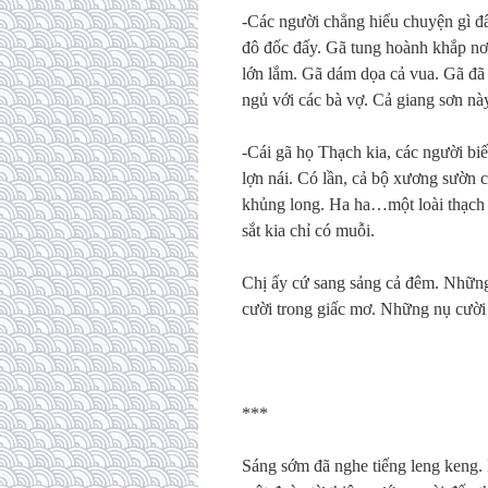
-Các người chẳng hiểu chuyện gì đ
đô đốc đấy. Gã tung hoành khắp nơi
lớn lắm. Gã dám dọa cả vua. Gã đã 
ngủ với các bà vợ. Cả giang sơn nà
-Cái gã họ Thạch kia, các người bi
lợn nái. Có lần, cả bộ xương sườn c
khủng long. Ha ha…một loài thạch 
sắt kia chỉ có muỗi.
Chị ấy cứ sang sảng cả đêm. Những
cười trong giấc mơ. Những nụ cười
***
Sáng sớm đã nghe tiếng leng keng.