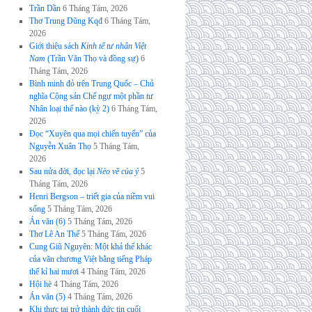
Trần Dần
6 Tháng Tám, 2026
Thơ Trung Dũng Kqđ
6 Tháng Tám,
2026
Giới thiệu sách
Kinh tế tư nhân Việt
Nam
(Trần Văn Thọ và đồng sự)
6
Tháng Tám, 2026
Bình minh đỏ trên Trung Quốc – Chủ
nghĩa Cộng sản Chế ngự một phần tư
Nhân loại thế nào (kỳ 2)
6 Tháng Tám,
2026
Đọc “Xuyên qua mọi chiến tuyến” của
Nguyễn Xuân Thọ
5 Tháng Tám,
2026
Sau nửa đời, đọc lại
Nẻo về của ý
5
Tháng Tám, 2026
Henri Bergson – triết gia của niềm vui
sống
5 Tháng Tám, 2026
Án văn (6)
5 Tháng Tám, 2026
Thơ Lê An Thế
5 Tháng Tám, 2026
Cung Giũ Nguyên: Một khả thể khác
của văn chương Việt bằng tiếng Pháp
thế kỉ hai mươi
4 Tháng Tám, 2026
Hội hè
4 Tháng Tám, 2026
Án văn (5)
4 Tháng Tám, 2026
Khi thực tại trở thành đức tin cuối