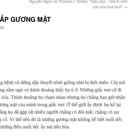
Nguyên Ngọc và Thomas J. Vallely: “Giáo dục – Giá trị vĩnh
cửu của hoà bình”
→
CẮP GƯƠNG MẶT
iệt
g bệnh và đứng dậy thuyết trình giống như bị thôi miên. Chị nói
g nằm ngủ và thỉnh thoảng thấy họ ú ớ. Những giấc mơ cứ đi
g xóa. Thỉnh thoảng họ chạm nhau nhưng họ chẳng bao giờ nhận
ơng mặt của mình trong giấc mơ. Ở thế giới ấy được họ kể lại
ĩ, rằng họ đã gặp rất nhiều người chẳng có đôi mắt, chẳng có tay
 cổ. Vì thế nên đó là những gương mặt không hề biết nuối tiếc
những điều nuối tiếc ấy mà tiêu hóa.