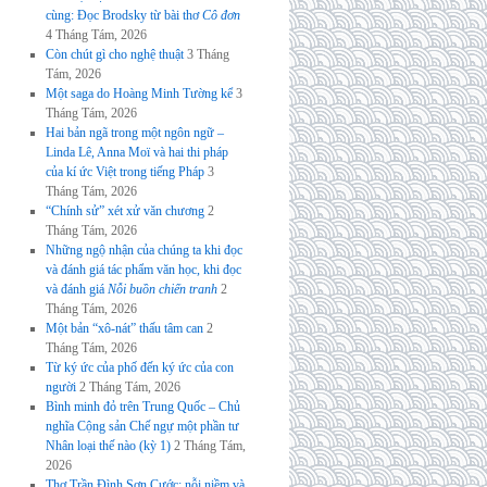
cùng: Đọc Brodsky từ bài thơ
Cô đơn
4 Tháng Tám, 2026
Còn chút gì cho nghệ thuật
3 Tháng
Tám, 2026
Một saga do Hoàng Minh Tường kể
3
Tháng Tám, 2026
Hai bản ngã trong một ngôn ngữ –
Linda Lê, Anna Moï và hai thi pháp
của kí ức Việt trong tiếng Pháp
3
Tháng Tám, 2026
“Chính sử” xét xử văn chương
2
Tháng Tám, 2026
Những ngộ nhận của chúng ta khi đọc
và đánh giá tác phẩm văn học, khi đọc
và đánh giá
Nỗi buồn chiến tranh
2
Tháng Tám, 2026
Một bản “xô-nát” thấu tâm can
2
Tháng Tám, 2026
Từ ký ức của phố đến ký ức của con
người
2 Tháng Tám, 2026
Bình minh đỏ trên Trung Quốc – Chủ
nghĩa Cộng sản Chế ngự một phần tư
Nhân loại thế nào (kỳ 1)
2 Tháng Tám,
2026
Thơ Trần Đình Sơn Cước: nỗi niềm và