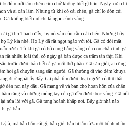
biết lo đủ mười tám chén cơm chứ không biết gì hơn. Ngày xưa chị
on và ai oán lắm. Nhưng từ khi có cái chén, gã chỉ lo đốn củi
. Gã không biết quí chị lá ngọc cành vàng.
 cái gã họ Thạch đấy, tay nó vẫn còn cầm cái chén. Nhưng bây
 họ Lý kia nhé. Họ Lý đã rất ngọt ngào với tôi. Gã có đôi mắt
 nấu rượu. Từ khi gã có bộ cung bằng vàng của con chằn tinh gã
 rất nhiều loài thú, có ngày gã bán được cả trăm tấn thịt. Khi
sân trước được bán hết cả gã mới thở phào. Gã săn giỏi, ai cũng
iếm hoi gã chuyển sang săn người. Gã thường đi vào đêm khuya
ng đi ở ngoài ấy đấy. Gã phải tìm được loại người có thịt thật
iờ đến nơi này đâu. Gã mang về và bán cho hoan hồn của chằn
cả hàm răng và những móng tay của gã đều được bọc vàng. Gã nổi
 lại nửa lời với gã. Gã tung hoành khắp nơi. Bây giờ nhà nào
 bị gã bắn.
 Lý à, mà hắn bắn cái gì, hắn giỏi bắn bi lắm à?- một bệnh nhân