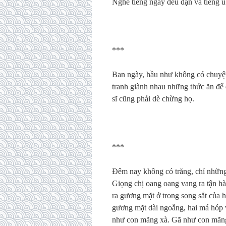
Nghe tiếng ngáy đều đặn và tiếng ú 
***
Ban ngày, hầu như không có chuyện
tranh giành nhau những thức ăn để
sĩ cũng phải dè chừng họ.
***
Đêm nay không có trăng, chỉ những
Giọng chị oang oang vang ra tận h
ra gương mặt ở trong song sắt của h
gương mặt dài ngoẵng, hai má hóp v
như con mãng xà. Gã như con mãng 