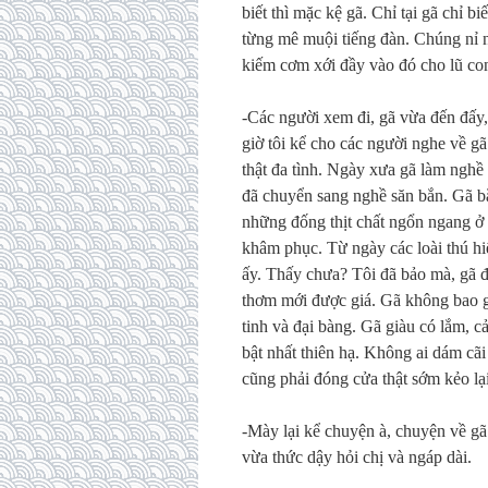
biết thì mặc kệ gã. Chỉ tại gã chỉ 
từng mê muội tiếng đàn. Chúng nỉ n
kiếm cơm xới đầy vào đó cho lũ con
-Các người xem đi, gã vừa đến đấy,
giờ tôi kể cho các người nghe về gã
thật đa tình. Ngày xưa gã làm nghề
đã chuyển sang nghề săn bắn. Gã bắn
những đống thịt chất ngổn ngang ở 
khâm phục. Từ ngày các loài thú h
ấy. Thấy chưa? Tôi đã bảo mà, gã đa
thơm mới được giá. Gã không bao g
tinh và đại bàng. Gã giàu có lắm, 
bật nhất thiên hạ. Không ai dám cãi
cũng phải đóng cửa thật sớm kẻo lại
-Mày lại kể chuyện à, chuyện về gã
vừa thức dậy hỏi chị và ngáp dài.