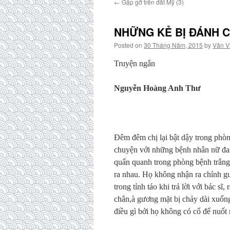
←
Gặp gỡ trên đất Mỹ (3)
NHỮNG KẺ BỊ ĐÁNH 
Posted on
30 Tháng Năm, 2015
by
Văn V
Truyện ngắn
Nguyễn Hoàng Anh Thư
Đêm đêm chị lại bật dậy trong phòn
chuyện với những bệnh nhân nữ đan
quẩn quanh trong phòng bệnh trắn
ra nhau. Họ không nhận ra chính gư
trong tỉnh táo khi trả lời với bác s
chân,à gương mặt bị chảy dài xuống
điều gì bởi họ không có cổ để nuốt 