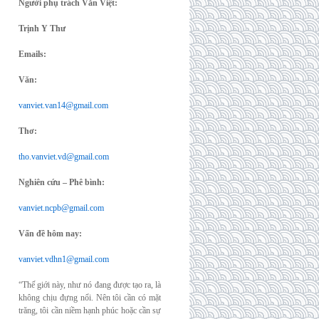
Người phụ trách Văn Việt:
Trịnh Y Thư
Emails:
Văn:
vanviet.van14@gmail.com
Thơ:
tho.vanviet.vd@gmail.com
Nghiên cứu – Phê bình:
vanviet.ncpb@gmail.com
Vấn đề hôm nay:
vanviet.vdhn1@gmail.com
“Thế giới này, như nó đang được tạo ra, là
không chịu đựng nổi. Nên tôi cần có mặt
trăng, tôi cần niềm hạnh phúc hoặc cần sự