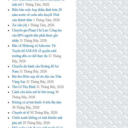
trăn trở
1 Tháng Tám, 2026
Biên bản cuộc họp thẩm định hơn 20
năm trước về cuốn tiểu thuyết
Thời
của thánh thần
1 Tháng Tám, 2026
Án văn (4)
1 Tháng Tám, 2026
Chuyên gia Phạm Chi Lan: Công lao
của 80% người dân phải được ghi
nhận
31 Tháng Bảy, 2026
Bảo vệ Mekong và Salween: Từ
Tuyên bố ASEAN về quyền môi
trường đến cơ chế thực thi
31 Tháng
Bảy, 2026
Chuyến du hành của Hoàng đế An
Nam
31 Tháng Bảy, 2026
Bài thơ
Hôm nay tôi ăn thịt
của Trần
Vàng Sao
31 Tháng Bảy, 2026
Thơ Lê Thọ Bình
31 Tháng Bảy, 2026
Cánh cửa luôn mở từ bên trong
30
Tháng Bảy, 2026
Không có ai hút thuốc ở trên lầu tám
30 Tháng Bảy, 2026
Chuyện tử tế
30 Tháng Bảy, 2026
Chiến tranh không có một khuôn mặt
phụ nữ
29 Tháng Bảy, 2026