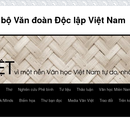
 bộ Văn đoàn Độc lập Việt Nam
Thơ
Nghiên cứu Phê bình
Tư liệu
Thảo luận
Văn học Miền Nam
k/Minds
Biếm họa
Thư bạn đọc
Media Văn Việt
Trao đổi
Trên k