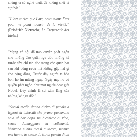
chúng ta có nghệ thuật để không chết vì
sự thật.”
“L’art et rien que l’art, nous avons l’art
pour ne point mourir de la vérité.”
(
Friedrich
Nietzsche
,
Le Crépuscule des
Idoles
)
.
“Mạng xã hội đã trao quyền phát ngôn
cho những đạo quân ngu dốt, những kẻ
trước đây chỉ tán dóc trong các quán bar
sau khi uống rượu mà không gây hại gì
cho cộng đồng. Trước đây người ta bảo
bọn họ im miệng ngay. Ngày nay họ có
quyền phát ngôn như một người đoạt giải
Nobel. Đây chính là sự xâm lăng của
những kẻ ngu dốt.”
“Social media danno diritto di parola a
legioni di imbecilli che prima parlavano
solo al
bar dopo un bicchiere di vino,
senza danneggiare la collettività.
Venivano subito messi a
tacere, mentre
ora hanno lo stesso diritto di parola di un