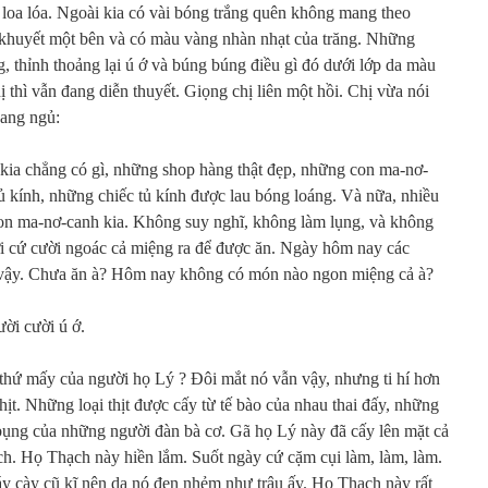
 loa lóa. Ngoài kia có vài bóng trắng quên không mang theo
khuyết một bên và có màu vàng nhàn nhạt của trăng. Những
, thỉnh thoảng lại ú ớ và búng búng điều gì đó dưới lớp da màu
 thì vẫn đang diễn thuyết. Giọng chị liên một hồi. Chị vừa nói
đang ngủ:
i kia chẳng có gì, những shop hàng thật đẹp, những con ma-nơ-
tủ kính, những chiếc tủ kính được lau bóng loáng. Và nữa, nhiều
on ma-nơ-canh kia. Không suy nghĩ, không làm lụng, và không
ời cứ cười ngoác cả miệng ra để được ăn. Ngày hôm nay các
ả vậy. Chưa ăn à? Hôm nay không có món nào ngon miệng cả à?
ời cười ú ớ.
thứ mấy của người họ Lý ? Đôi mắt nó vẫn vậy, nhưng ti hí hơn
ịt. Những loại thịt được cấy từ tế bào của nhau thai đấy, những
bụng của những người đàn bà cơ. Gã họ Lý này đã cấy lên mặt cả
ch. Họ Thạch này hiền lắm. Suốt ngày cứ cặm cụi làm, làm, làm.
y cày cũ kĩ nên da nó đen nhẻm như trâu ấy. Họ Thạch này rất