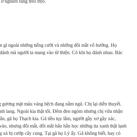
ớ nghiến răng trèo trẹo.
 gì ngoài những tiếng cười và những đôi mắt vô hướng. Họ
 dành mà người ta mang vào từ thiện. Có khi họ đánh nhau. Bác
 gương mặt màu vàng bệch đang nằm ngủ. Chị lại diễn thuyết.
ành lang. Ngoài kia thật tối. Đêm đen ngòm nhưng chị vừa nhận
ắn, gã họ Thạch kia. Gã tiều tụy lắm, người gầy xơ gầy xác,
ào, nhưng đôi mắt, đôi mắt hắn hằn học những tia xanh thật lạnh
xà bị cướp cây cung. Tại gã họ Lý ấy. Gã không biết, hay có