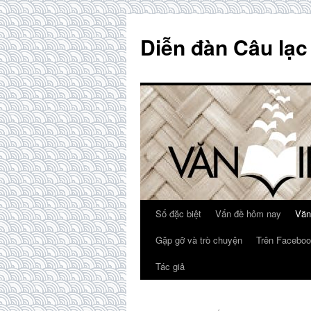
Skip
to
Diễn đàn Câu lạc
content
Số đặc biệt
Vấn đề hôm nay
Văn
Gặp gỡ và trò chuyện
Trên Faceboo
Tác giả