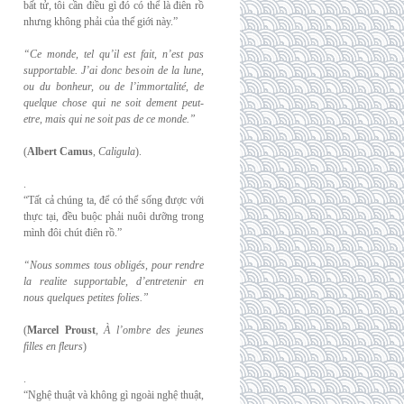
bất tử, tôi cần điều gì đó có thể là điên rồ
nhưng không phải của thế giới này.”
“Ce monde, tel qu’il est fait, n’est pas
supportable. J’ai donc besoin de la lune,
ou du
bonheur, ou de l’immortalité, de
quelque chose qui ne soit dement peut-
etre, mais qui
ne soit pas de ce monde.”
(
Albert Camus
,
Caligula
).
.
“Tất cả chúng ta, để có thể sống được với
thực tại, đều buộc phải nuôi dưỡng trong
mình đôi chút điên rồ.”
“Nous sommes tous obligés, pour rendre
la realite supportable, d’entretenir en
nous
quelques petites folies.”
(
Marcel Proust
,
À l’ombre des jeunes
filles en fleurs
)
.
“Nghệ thuật và không gì ngoài nghệ thuật,