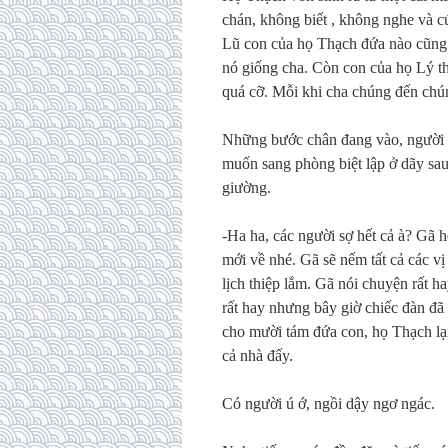
chán, không biết , không nghe và 
Lũ con của họ Thạch đứa nào cũng 
nó giống cha. Còn con của họ Lý th
quá cỡ. Mỗi khi cha chúng đến chún
Những bước chân đang vào, người q
muốn sang phòng biệt lập ở dãy sau
giường.
-Ha ha, các người sợ hết cả à? Gã họ
mới về nhé. Gã sẽ nếm tất cả các v
lịch thiệp lắm. Gã nói chuyện rất 
rất hay nhưng bây giờ chiếc đàn đã
cho mười tám đứa con, họ Thạch lạ
cả nhà đấy.
Có người ú ớ, ngồi dậy ngơ ngác.