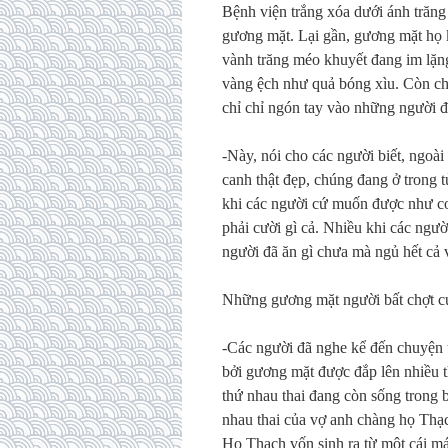
Bệnh viện trắng xóa dưới ánh trăng
gương mặt. Lại gần, gương mặt họ 
vành trăng méo khuyết đang im lặng
vàng ệch như quả bóng xìu. Còn chị
chỉ chỉ ngón tay vào những người 
-Này, nói cho các người biết, ngoà
canh thật đẹp, chúng đang ở trong 
khi các người cứ muốn được như c
phải cười gì cả. Nhiều khi các ngư
người đã ăn gì chưa mà ngủ hết c
Những gương mặt người bất chợt cư
-Các người đã nghe kể đến chuyện 
bởi gương mặt được đắp lên nhiều th
thứ nhau thai đang còn sống trong 
nhau thai của vợ anh chàng họ Thạ
Họ Thạch vốn sinh ra từ một cái má