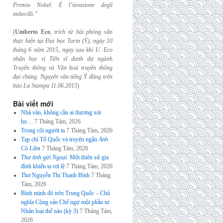
Premio Nobel. È l’invasione
degli
imbecilli.”
(
Umberto Eco
,
trích từ bài phỏng vấn
thực hiện tại Đại học Turin (Ý), ngày 10
tháng 6
năm 2015, ngay sau khi U. Eco
nhận học vị Tiến sĩ danh dự ngành
Truyền thông và
Văn hoá truyền thông
đại chúng. Nguyên văn tiếng Ý đăng trên
báo La Stampa
11.06.2015
)
Bài viết mới
Nhà văn, không cần ai thương xót
họ…
7 Tháng Tám, 2026
Trong cõi người ta
7 Tháng Tám, 2026
Tạp chí Tổ Quốc và truyện ngắn
Anh
Cò Lấm
7 Tháng Tám, 2026
Thư tình gửi Ngoại
: Một thiên sử gia
đình khiến ta rơi lệ
7 Tháng Tám, 2026
Thơ Nguyễn Thị Thanh Bình
7 Tháng
Tám, 2026
Bình minh đỏ trên Trung Quốc – Chủ
nghĩa Cộng sản Chế ngự một phần tư
Nhân loại thế nào (kỳ 3)
7 Tháng Tám,
2026