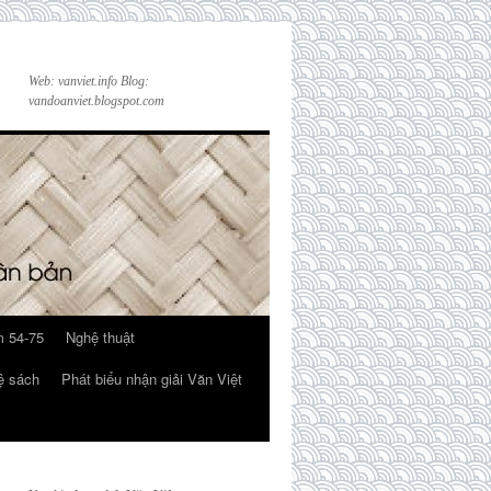
Web: vanviet.info Blog:
vandoanviet.blogspot.com
 54-75
Nghệ thuật
ệ sách
Phát biểu nhận giải Văn Việt