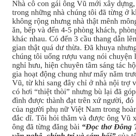
Nhà cô con gái ông Vũ mới xây dựng, 
trong những nhà chúng tôi đã từng ở 
không rộng nhưng nhà thật mênh mông
ăn, bếp và đến 4-5 phòng khách, phòng
khác nhau. Có đến 3 cầu thang dẫn lên
gian thật quá dư thừa. Đã khuya nhưn
chúng tôi uống rượu vang nói chuyện
nghỉ hưu, hiện chuyên tâm sáng tác hội
gia hoạt động chung như mấy năm trư
Vũ, từ khi sang đây chỉ ở nhà nội trợ 
có hơi “thiệt thòi” nhưng bù lại đã gó
đình được thành đạt trên xứ người, đó
của người phụ nữ Việt Nam trong hoàn
đắc dĩ. Tôi hỏi thăm và được ông Vũ 
ông đã từng đăng bài
“Đọc thơ Đông T
văn nghệ, chính trị và sám hối”
của tô