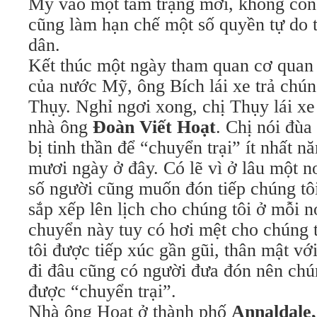
Mỹ vào một tâm trạng mới, không còn
cũng làm hạn chế một số quyền tự do 
dân.
Kết thúc một ngày tham quan cơ quan
của nước Mỹ, ông Bích lái xe trả chún
Thụy. Nghỉ ngơi xong, chị Thụy lái xe
nhà ông
Đoàn Viết Hoạt
. Chị nói đùa
bị tinh thần để “chuyển trại” ít nhất n
mươi ngày ở đây. Có lẽ vì ở lâu một n
số người cũng muốn đón tiếp chúng tôi
sắp xếp lên lịch cho chúng tôi ở mỗi n
chuyển này tuy có hơi mệt cho chúng 
tôi được tiếp xúc gần gũi, thân mật vớ
đi đâu cũng có người đưa đón nên chún
được “chuyển trại”.
Nhà ông Hoạt ở thành phố
Annaldale,