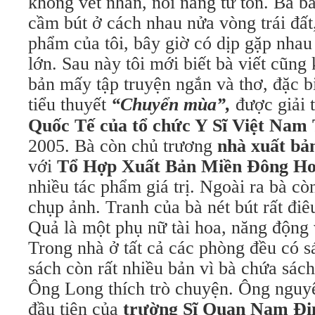
không vết nhăn, nói năng từ tốn. Bà b
cầm bút ở cách nhau nửa vòng trái đất
phẩm của tôi, bây giờ có dịp gặp nhau
lớn. Sau này tôi mới biết bà viết cũng
bản mấy tập truyện ngắn và thơ, đặc bi
tiểu thuyết
“Chuyển mùa”,
được giải
Quốc Tế của tổ chức Y Sĩ Việt Nam
2005. Bà còn chủ trương
nhà xuất b
với
Tổ Hợp Xuất Bản Miền Đông Ho
nhiều tác phẩm giá trị. Ngoài ra bà cò
chụp ảnh. Tranh của bà nét bút rất điê
Quả là một phụ nữ tài hoa, năng động 
Trong nhà ở tất cả các phòng đều có sá
sách còn rất nhiều bản vì bà chứa sách
Ông Long thích trò chuyện. Ông nguyê
đầu tiên của
trường Sĩ Quan Nam Đị