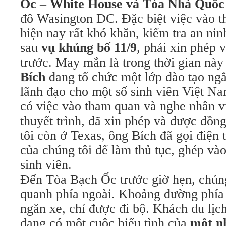
Ốc – White House và Tòa Nhà Quốc 
đô Wasington DC. Đặc biệt việc vào 
hiện nay rất khó khăn, kiểm tra an nin
sau
vụ khủng bố 11/9
, phải xin phép 
trước. May mắn là trong thời gian nà
Bích
đang tổ chức một lớp đào tạo ng
lãnh đạo cho một số sinh viên Việt Na
có việc vào tham quan và nghe nhân 
thuyết trình, đã xin phép và được đồn
tôi còn ở Texas, ông Bích đã gọi điện 
của chúng tôi để làm thủ tục, ghép và
sinh viên.
Đến Tòa Bạch Ốc trước giờ hẹn, chúng
quanh phía ngoài. Khoảng đường phía 
ngăn xe, chỉ được đi bộ. Khách du lịc
đang có một cuộc biểu tình của
một n