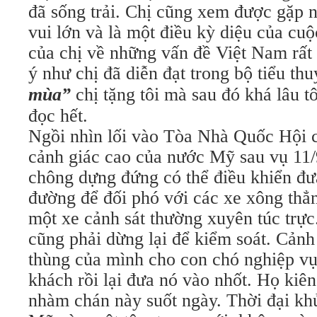
đã sống trải. Chị cũng xem được gặp 
vui lớn và là một điều kỳ diệu của cu
của chị về những vấn đề Việt Nam rất
ý như chị đã diễn đạt trong bộ tiểu th
mùa”
chị tặng tôi mà sau đó khá lâu tô
đọc hết.
Ngồi nhìn lối vào Tòa Nhà Quốc Hội 
cảnh giác cao của nước Mỹ sau vụ 11/
chông dựng đứng có thể điều khiển đư
đường để đối phó với các xe xông thẳ
một xe cảnh sát thường xuyên túc trực
cũng phải dừng lại để kiểm soát. Cảnh
thùng của mình cho con chó nghiệp vụ
khách rồi lại đưa nó vào nhốt. Họ kiê
nhàm chán này suốt ngày. Thời đại kh