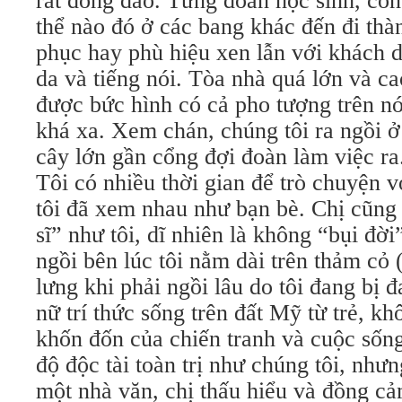
rất đông đảo. Từng đoàn học sinh, cô
thể nào đó ở các bang khác đến đi th
phục hay phù hiệu xen lẫn với khách d
da và tiếng nói. Tòa nhà quá lớn và c
được bức hình có cả pho tượng trên nó
khá xa. Xem chán, chúng tôi ra ngồi ở
cây lớn gần cổng đợi đoàn làm việc ra
Tôi có nhiều thời gian để trò chuyện 
tôi đã xem nhau như bạn bè. Chị cũng
sĩ” như tôi, dĩ nhiên là không “bụi đời
ngồi bên lúc tôi nằm dài trên thảm cỏ 
lưng khi phải ngồi lâu do tôi đang bị 
nữ trí thức sống trên đất Mỹ từ trẻ, k
khốn đốn của chiến tranh và cuộc sốn
độ độc tài toàn trị như chúng tôi, như
một nhà văn, chị thấu hiểu và đồng cả