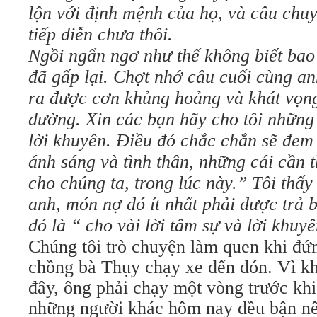
lộn với định mệnh của họ, và câu chu
tiếp diễn chưa thôi.
Ngồi ngẩn ngơ như thế không biết bao
đã gấp lại. Chợt nhớ câu cuối cùng an
ra được cơn khủng hoảng và khát vọn
đường. Xin các bạn hãy cho tôi những
lời khuyên. Điều đó chắc chắn sẽ đem 
ánh sáng và tình thân, những cái cần t
cho chúng ta, trong lúc này.” Tôi thấy
anh, món nợ đó ít nhất phải được trả b
đó là “ cho vài lời tâm sự và lời khuy
Chúng tôi trò chuyện làm quen khi đứ
chồng bà Thụy chạy xe đến đón. Vì kh
đây, ông phải chạy một vòng trước khi 
những người khác hôm nay đều bận nê