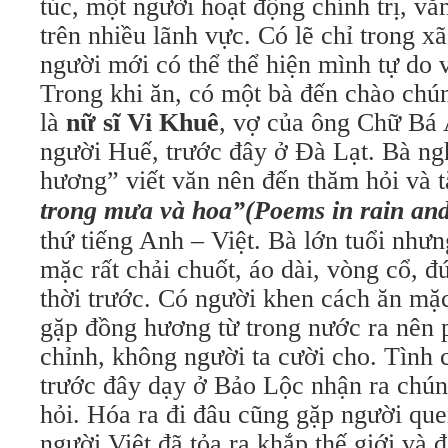
túc, một người hoạt động chính trị, văn
trên nhiều lãnh vực. Có lẽ chỉ trong x
người mới có thể thể hiện mình tự do 
Trong khi ăn, có một bà đến chào chún
là
nữ sĩ Vi Khuê
, vợ của ông Chữ Bá 
người Huế, trước đây ở Đà Lạt. Bà ngh
hương” viết văn nên đến thăm hỏi và t
trong mưa và hoa”(Poems in rain and
thứ tiếng Anh – Việt. Bà lớn tuổi như
mặc rất chải chuốt, áo dài, vòng cổ, 
thời trước. Có người khen cách ăn mặc
gặp đồng hương từ trong nước ra nên p
chỉnh, không người ta cười cho. Tình c
trước đây dạy ở Bảo Lộc nhận ra chún
hỏi. Hóa ra đi đâu cũng gặp người que
người Việt đã tỏa ra khắp thế giới và 