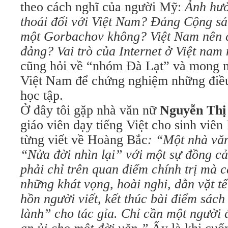
theo cách nghĩ của người Mỹ:
Ảnh hưở
thoái đối với Việt Nam? Đảng Cộng sả
một Gorbachov không? Việt Nam nên 
đảng? Vai trò của Internet ở Việt na
cũng hỏi về “nhóm Đà Lạt” và mong m
Việt Nam để chứng nghiệm những điều
học tập.
Ở đây tôi gặp nhà văn nữ
Nguyễn Thị
giáo viên dạy tiếng Việt cho sinh viên
từng viết về Hoàng Bắc
: “Một nhà văn
“Nửa đời nhìn lại” với một sự đồng c
phải chỉ trên quan điểm chính trị mà c
những khát vọng, hoài nghi, dằn vặt tế
hồn người viết, kết thúc bài điểm sác
lành” cho tác gỉa. Chỉ cần một người 