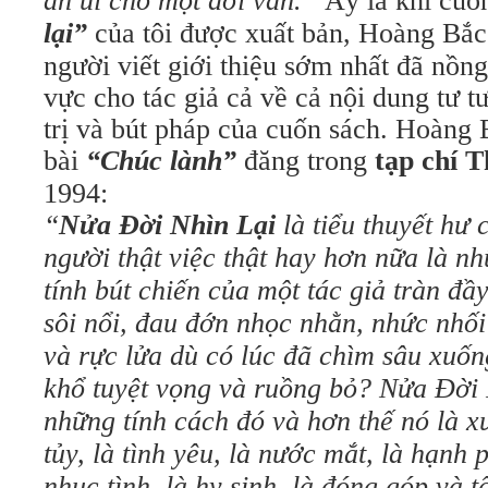
an ủi cho một đời văn.”
Ấy là khi cuố
lại”
của tôi được xuất bản, Hoàng Bắc
người viết giới thiệu sớm nhất đã nồng
vực cho tác giả cả về cả nội dung tư 
trị và bút pháp của cuốn sách. Hoàng 
bài
“Chúc lành”
đăng trong
tạp chí 
1994:
“
Nửa Đời Nhìn Lại
là tiểu thuyết hư 
người thật việc thật hay hơn nữa là n
tính bút chiến của một tác giả tràn đầy
sôi nổi, đau đớn nhọc nhằn, nhức nhối
và rực lửa dù có lúc đã chìm sâu xuốn
khổ tuyệt vọng và ruồng bỏ? Nửa Đời 
những tính cách đó và hơn thế nó là xư
tủy, là tình yêu, là nước mắt, là hạnh 
nhục tình, là hy sinh, là đóng góp và t