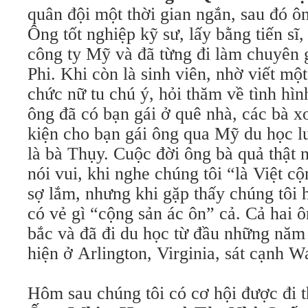
quân đội một thời gian ngắn, sau đó ô
Ông tốt nghiệp kỹ sư, lấy bằng tiến sĩ,
công ty Mỹ và đã từng đi làm chuyên 
Phi. Khi còn là sinh viên, nhờ viết mộ
chức nữ tu chú ý, hỏi thăm về tình hình
ông đã có bạn gái ở quê nhà, các bà x
kiện cho bạn gái ông qua Mỹ du học l
là bà Thụy. Cuộc đời ông bà quả thật
nói vui, khi nghe chúng tôi “là Việt c
sợ lắm, nhưng khi gặp thấy chúng tôi h
có vẻ gì “cộng sản ác ôn” cả. Cả hai 
bắc và đã đi du học từ đầu những năm
hiện ở Arlington, Virginia, sát cạnh 
Hôm sau chúng tôi có cơ hội được đi