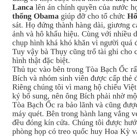
Lanca
lên án chính quyền của nước h
thống Obama
giúp đỡ cho tổ chức
Hổ
sát. Họ đứng thành hàng dài, giương c
ảnh và hô khẩu hiệu. Cùng với nhiều d
chụp hình khá khó khăn vì người quá đ
Tuy vậy bà Thụy cũng trổ tài ghi cho 
hình thật đặc biệt.
Thủ tục vào bên trong Tòa Bạch Ốc rấ
Bích và nhóm sinh viên được cấp thẻ đ
Riêng chúng tôi vì mang hộ chiếu Việ
ký bổ sung, nên ông Bích phải nhờ mộ
Tòa Bạch Ốc ra bảo lãnh và cũng được 
máy quét. Bên trong hành lang vắng v
đều đóng kín cửa. Chúng tôi được hư
phòng họp có treo quốc huy Hoa Kỳ và