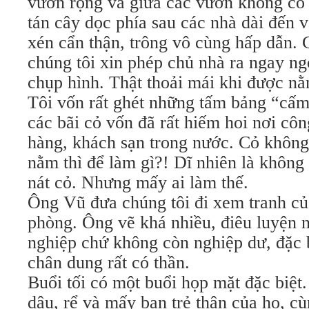
vườn rộng và giữa các vườn không có 
tán cây dọc phía sau các nhà dài đến v
xén cẩn thận, trông vô cùng hấp dẫn. 
chúng tôi xin phép chủ nhà ra ngay ng
chụp hình. Thật thoải mái khi được nằ
Tôi vốn rất ghét những tấm bảng “cấm 
các bãi cỏ vốn đã rất hiếm hoi nơi cô
hàng, khách sạn trong nước. Cỏ không 
nằm thì để làm gì?! Dĩ nhiên là khôn
nát cỏ. Nhưng mấy ai làm thế.
Ông Vũ đưa chúng tôi đi xem tranh củ
phòng. Ông vẽ khá nhiều, điêu luyện 
nghiệp chứ không còn nghiệp dư, đặc 
chân dung rất có thần.
Buổi tối có một buổi họp mặt đặc biệt
dâu, rể và mấy bạn trẻ thân của họ, cù