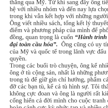
thẳng qua Mỹ. Từ khi sang đây ông tiế
hệ với nhiều nhóm và đến nay lựa chọn
trong khi vẫn kết hợp với những ngườ
Ông viết nhiều sách, tổng kết lý thuyế
điểm và phương pháp của mình để phổ
đồng, quan trọng là cuốn
“Hành trình 
đại toàn cầu hóa”.
Ông cũng có uy tín
của Mỹ và quốc tế trong lãnh vực đấu
quyền.
Trong các buổi trò chuyện, ông kể nhiề
ông ở tù cộng sản, nhất là những phươ
trong tù để giữ gìn chí hướng, phẩm 
đỡ các bạn tù, kể cả tù hình sự. Tôi t
không cực đoan và ông là người rất kiê
cống hiến cả đời mình cho cuộc tranh 
hoàn cảnh cực kỳ phức tạp và nhiều c