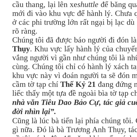
cầu thang, lại lên xe
shuttle
để băng qua
mới đi vào khu vực để hành lý. Chưa 
ở các phi trường lớn rất ngại bị lạc d
rõ ràng.
Chúng tôi đã được báo người đi đón l
Thụy
. Khu vực lấy hành lý của chuyế
vắng người vì gần như chúng tôi là nh
cùng. Chúng tôi chỉ có hành lý xách 
khu vực này vì đoán người ta sẽ đón m
cầm tờ tạp chí
Thế Kỷ 21
đang đứng n
liếc thấy một tựa đề ngoài bìa tờ tạp c
nhà văn Tiêu Dao Bảo Cự, tác giả cu
đời nhìn lại”.
Cũng là lúc bà tiến lại phía chúng tôi
gì nữa. Đó là bà Trương Anh Thụy, tác