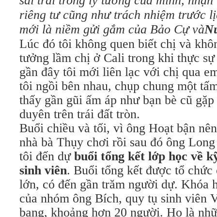
sai trái trong lý tưởng của mình, nhận
riêng tư cũng như trách nhiệm trước l
mới là niềm gửi gắm của Bảo Cự và
Nử
Lúc đó tôi không quen biết chị và không
tưởng lầm chị ở Cali trong khi thực sự
gần đây tôi mới liên lạc với chị qua e
tôi ngồi bên nhau, chụp chung một tấ
thấy gần gũi ấm áp như bạn bè cũ gặp 
duyên trên trái đất tròn.
Buổi chiều và tối, vì ông Hoạt bận nên
nhà bà Thụy chơi rồi sau đó ông Lon
tôi đến dự
buổi tổng kết lớp học về k
sinh viên
. Buổi tổng kết được tổ chức
lớn, có đến gần trăm người dự. Khóa h
của nhóm ông Bích, quy tụ sinh viên V
bang, khoảng hơn 20 người. Họ là nhữ