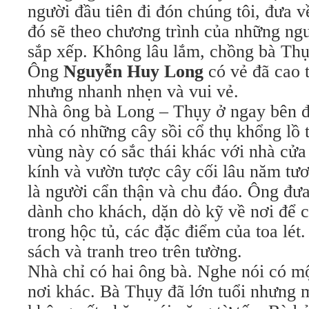
người đầu tiên đi đón chúng tôi, đưa v
đó sẽ theo chương trình của những ng
sắp xếp. Không lâu lắm, chồng bà Thụy
Ông
Nguyễn Huy Long
có vẻ đã cao 
nhưng nhanh nhẹn và vui vẻ.
Nhà ông bà Long – Thụy ở ngay bên đ
nhà có những cây sồi cổ thụ khổng lồ
vùng này có sắc thái khác với nhà cửa
kính và vườn tược cây cối lâu năm tư
là người cẩn thận và chu đáo. Ông đư
dành cho khách, dặn dò kỹ về nơi để c
trong hộc tủ, các đặc điểm của toa lét
sách và tranh treo trên tường.
Nhà chỉ có hai ông bà. Nghe nói có mộ
nơi khác. Bà Thụy đã lớn tuổi nhưng mặ