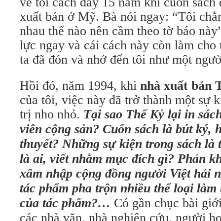
về tôi cách đây 15 năm khi cuốn sách 
xuất bản ở Mỹ. Bà nói ngay: “Tôi chẳn
nhau thế nào nên cầm theo tờ báo này”
lực ngay và cái cách này còn làm cho 
ta đã đón và nhớ đến tôi như một ngườ
Hồi đó, năm 1994, khi
nhà xuất bản 
của tôi, việc này đã trở thành một sự 
trị nho nhỏ.
Tại sao Thế Kỷ lại in sá
viên cộng sản? Cuốn sách là bút ký, h
thuyết? Những sự kiện trong sách là
là ai, viết nhằm mục đích gì? Phản k
xâm nhập cộng đồng người Việt hải 
tác phẩm pha trộn nhiều thể loại làm 
của tác phẩm?…
Có gần chục bài giới
các nhà văn, nhà nghiên cứu, người ho