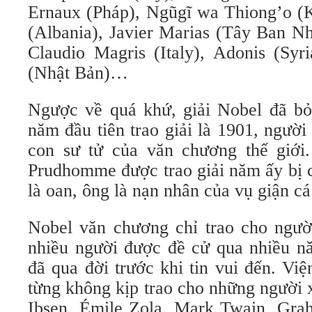
Ernaux (Pháp), Ngũgĩ wa Thiong’o (K
(Albania), Javier Marias (Tây Ban Nh
Claudio Magris (Italy), Adonis (Syr
(Nhật Bản)…
Ngược về quá khứ, giải Nobel đã bỏ
năm đầu tiên trao giải là 1901, người 
con sư tử của văn chương thế giới
Prudhomme được trao giải năm ấy bị c
là oan, ông là nạn nhân của vụ giận cá
Nobel văn chương chỉ trao cho ngườ
nhiều người được đề cử qua nhiều n
đã qua đời trước khi tin vui đến. V
từng không kịp trao cho những người
Ibsen, Émile Zola, Mark Twain, Gra