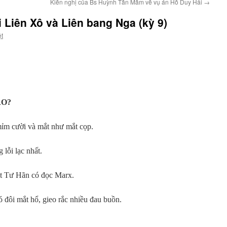
Kiến nghị của Bs Huỳnh Tấn Mẫm về vụ án Hồ Duy Hải
→
i Liên Xô và Liên bang Nga (kỳ 9)
ệt
ÀO?
mỉm cười và mắt như mắt cọp.
 lỗi lạc nhất.
át Tư Hãn có đọc Marx.
có đôi mắt hổ, gieo rắc nhiều đau buồn.