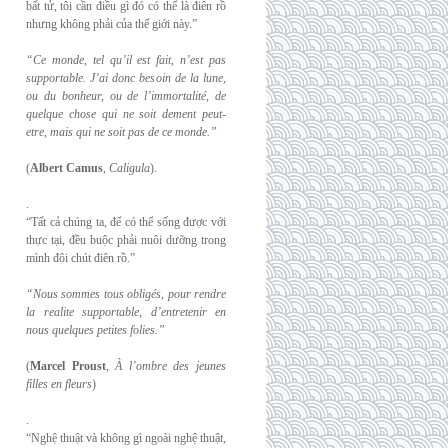
bất tử, tôi cần điều gì đó có thể là điên rồ
nhưng không phải của thế giới này.”
“Ce monde, tel qu’il est fait, n’est pas
supportable. J’ai donc besoin de la lune,
ou du
bonheur, ou de l’immortalité, de
quelque chose qui ne soit dement peut-
etre, mais qui
ne soit pas de ce monde.”
(
Albert Camus
,
Caligula
).
.
“Tất cả chúng ta, để có thể sống được với
thực tại, đều buộc phải nuôi dưỡng trong
mình đôi chút điên rồ.”
“Nous sommes tous obligés, pour rendre
la realite supportable, d’entretenir en
nous
quelques petites folies.”
(
Marcel Proust
,
À l’ombre des jeunes
filles en fleurs
)
.
“Nghệ thuật và không gì ngoài nghệ thuật,