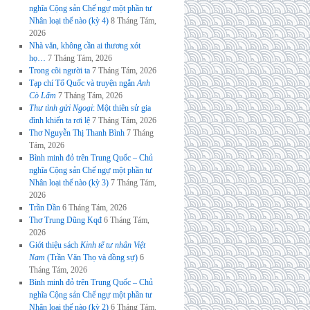
nghĩa Cộng sản Chế ngự một phần tư
Nhân loại thế nào (kỳ 4)
8 Tháng Tám,
2026
Nhà văn, không cần ai thương xót
họ…
7 Tháng Tám, 2026
Trong cõi người ta
7 Tháng Tám, 2026
Tạp chí Tổ Quốc và truyện ngắn
Anh
Cò Lấm
7 Tháng Tám, 2026
Thư tình gửi Ngoại
: Một thiên sử gia
đình khiến ta rơi lệ
7 Tháng Tám, 2026
Thơ Nguyễn Thị Thanh Bình
7 Tháng
Tám, 2026
Bình minh đỏ trên Trung Quốc – Chủ
nghĩa Cộng sản Chế ngự một phần tư
Nhân loại thế nào (kỳ 3)
7 Tháng Tám,
2026
Trần Dần
6 Tháng Tám, 2026
Thơ Trung Dũng Kqđ
6 Tháng Tám,
2026
Giới thiệu sách
Kinh tế tư nhân Việt
Nam
(Trần Văn Thọ và đồng sự)
6
Tháng Tám, 2026
Bình minh đỏ trên Trung Quốc – Chủ
nghĩa Cộng sản Chế ngự một phần tư
Nhân loại thế nào (kỳ 2)
6 Tháng Tám,