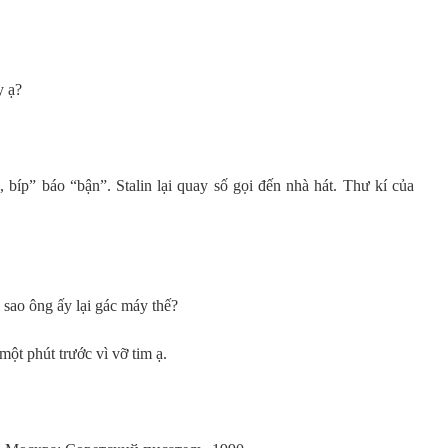
y ạ?
, bíp” báo “bận”. Stalin lại quay số gọi đến nhà hát. Thư kí của
 sao ông ấy lại gác máy thế?
ột phút trước vì vỡ tim ạ.