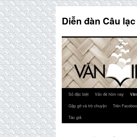
Skip
to
Diễn đàn Câu lạc
content
Số đặc biệt
Vấn đề hôm nay
Văn
Gặp gỡ và trò chuyện
Trên Faceboo
Tác giả