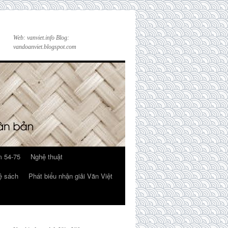
Web: vanviet.info Blog:
vandoanviet.blogspot.com
 54-75
Nghệ thuật
ệ sách
Phát biểu nhận giải Văn Việt