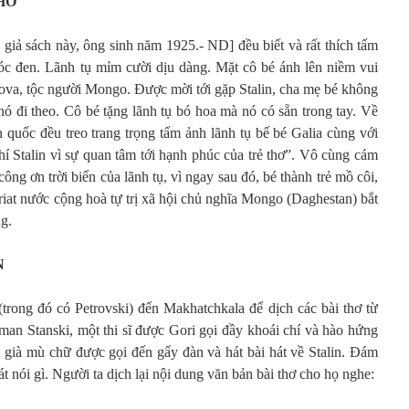
HỎ
ác giả sách này, ông sinh năm 1925.- ND] đều biết và rất thích tấm
 tóc đen. Lãnh tụ mỉm cười dịu dàng. Mặt cô bé ánh lên niềm vui
rova, tộc người Mongo. Được mời tới gặp Stalin, cha mẹ bé không
nó đi theo. Cô bé tặng lãnh tụ bó hoa mà nó có sẵn trong tay. Về
àn quốc đều treo trang trọng tấm ảnh lãnh tụ bế bé Galia cùng với
í Stalin vì sự quan tâm tới hạnh phúc của trẻ thơ”. Vô cùng cám
ông ơn trời biển của lãnh tụ, vì ngay sau đó, bé thành trẻ mồ côi,
uriat nước cộng hoà tự trị xã hội chủ nghĩa Mongo (Daghestan) bắt
ng.
N
rong đó có Petrovski) đến Makhatchkala để dịch các bài thơ từ
man Stanski, một thi sĩ được Gori gọi đầy khoái chí và hào hứng
già mù chữ được gọi đến gẩy đàn và hát bài hát về Stalin. Đám
hát nói gì. Người ta dịch lại nội dung văn bản bài thơ cho họ nghe: