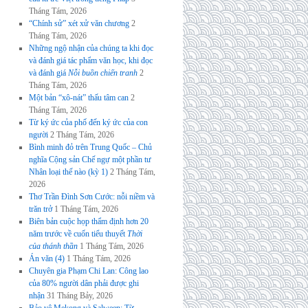
Tháng Tám, 2026
“Chính sử” xét xử văn chương
2
Tháng Tám, 2026
Những ngộ nhận của chúng ta khi đọc
và đánh giá tác phẩm văn học, khi đọc
và đánh giá
Nỗi buồn chiến tranh
2
Tháng Tám, 2026
Một bản “xô-nát” thấu tâm can
2
Tháng Tám, 2026
Từ ký ức của phố đến ký ức của con
người
2 Tháng Tám, 2026
Bình minh đỏ trên Trung Quốc – Chủ
nghĩa Cộng sản Chế ngự một phần tư
Nhân loại thế nào (kỳ 1)
2 Tháng Tám,
2026
Thơ Trần Đình Sơn Cước: nỗi niềm và
trăn trở
1 Tháng Tám, 2026
Biên bản cuộc họp thẩm định hơn 20
năm trước về cuốn tiểu thuyết
Thời
của thánh thần
1 Tháng Tám, 2026
Án văn (4)
1 Tháng Tám, 2026
Chuyên gia Phạm Chi Lan: Công lao
của 80% người dân phải được ghi
nhận
31 Tháng Bảy, 2026