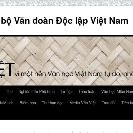
 bộ Văn đoàn Độc lập Việt Nam
Thơ
Nghiên cứu Phê bình
Tư liệu
Thảo luận
Văn học Miền Nam
k/Minds
Biếm họa
Thư bạn đọc
Media Văn Việt
Trao đổi
Trên k