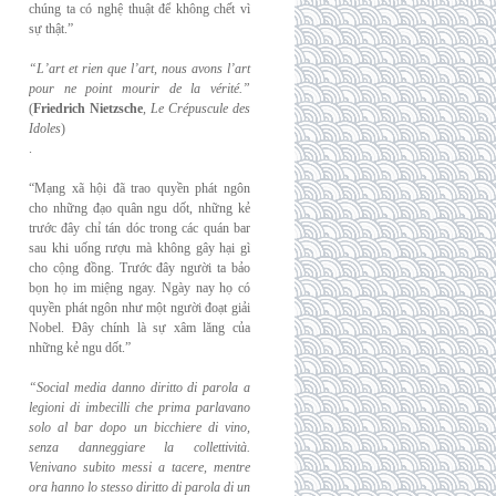
chúng ta có nghệ thuật để không chết vì
sự thật.”
“L’art et rien que l’art, nous avons l’art
pour ne point mourir de la vérité.”
(
Friedrich
Nietzsche
,
Le Crépuscule des
Idoles
)
.
“Mạng xã hội đã trao quyền phát ngôn
cho những đạo quân ngu dốt, những kẻ
trước đây chỉ tán dóc trong các quán bar
sau khi uống rượu mà không gây hại gì
cho cộng đồng. Trước đây người ta bảo
bọn họ im miệng ngay. Ngày nay họ có
quyền phát ngôn như một người đoạt giải
Nobel. Đây chính là sự xâm lăng của
những kẻ ngu dốt.”
“Social media danno diritto di parola a
legioni di imbecilli che prima parlavano
solo al
bar dopo un bicchiere di vino,
senza danneggiare la collettività.
Venivano subito messi a
tacere, mentre
ora hanno lo stesso diritto di parola di un