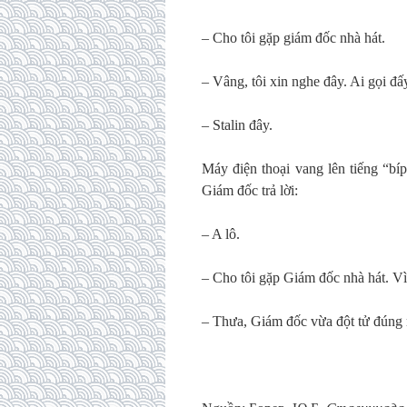
– Cho tôi gặp giám đốc nhà hát.
– Vâng, tôi xin nghe đây. Ai gọi đấ
– Stalin đây.
Máy điện thoại vang lên tiếng “bíp
Giám đốc trả lời:
– A lô.
– Cho tôi gặp Giám đốc nhà hát. Vì
– Thưa, Giám đốc vừa đột tử đúng m