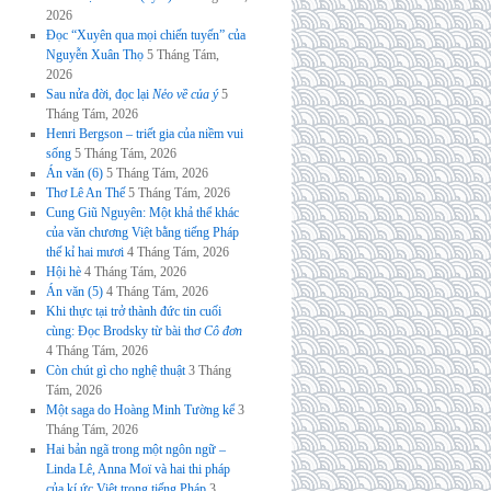
2026
Đọc “Xuyên qua mọi chiến tuyến” của
Nguyễn Xuân Thọ
5 Tháng Tám,
2026
Sau nửa đời, đọc lại
Nẻo về của ý
5
Tháng Tám, 2026
Henri Bergson – triết gia của niềm vui
sống
5 Tháng Tám, 2026
Án văn (6)
5 Tháng Tám, 2026
Thơ Lê An Thế
5 Tháng Tám, 2026
Cung Giũ Nguyên: Một khả thể khác
của văn chương Việt bằng tiếng Pháp
thế kỉ hai mươi
4 Tháng Tám, 2026
Hội hè
4 Tháng Tám, 2026
Án văn (5)
4 Tháng Tám, 2026
Khi thực tại trở thành đức tin cuối
cùng: Đọc Brodsky từ bài thơ
Cô đơn
4 Tháng Tám, 2026
Còn chút gì cho nghệ thuật
3 Tháng
Tám, 2026
Một saga do Hoàng Minh Tường kể
3
Tháng Tám, 2026
Hai bản ngã trong một ngôn ngữ –
Linda Lê, Anna Moï và hai thi pháp
của kí ức Việt trong tiếng Pháp
3