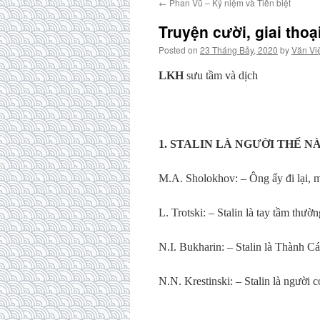
←
Phan Vũ – Kỷ niệm và Tiễn biệt
Truyện cười, giai thoạ
Posted on
23 Tháng Bảy, 2020
by
Văn Vi
LKH
sưu tầm và dịch
1. STALIN LÀ NGƯỜI THẾ N
M.A. Sholokhov: – Ông ấy đi lại, 
L. Trotski: – Stalin là tay tầm thường
N.I. Bukharin: – Stalin là Thành C
N.N. Krestinski: – Stalin là người 