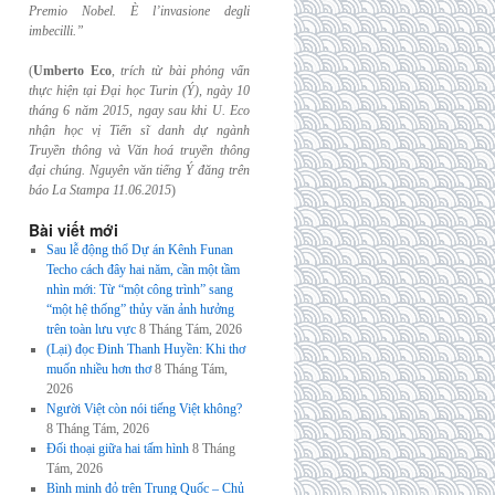
Premio Nobel. È l’invasione
degli
imbecilli.”
(
Umberto Eco
,
trích từ bài phỏng vấn
thực hiện tại Đại học Turin (Ý), ngày 10
tháng 6
năm 2015, ngay sau khi U. Eco
nhận học vị Tiến sĩ danh dự ngành
Truyền thông và
Văn hoá truyền thông
đại chúng. Nguyên văn tiếng Ý đăng trên
báo La Stampa
11.06.2015
)
Bài viết mới
Sau lễ động thổ Dự án Kênh Funan
Techo cách đây hai năm, cần một tầm
nhìn mới: Từ “một công trình” sang
“một hệ thống” thủy văn ảnh hưởng
trên toàn lưu vực
8 Tháng Tám, 2026
(Lại) đọc Đinh Thanh Huyền: Khi thơ
muốn nhiều hơn thơ
8 Tháng Tám,
2026
Người Việt còn nói tiếng Việt không?
8 Tháng Tám, 2026
Đối thoại giữa hai tấm hình
8 Tháng
Tám, 2026
Bình minh đỏ trên Trung Quốc – Chủ