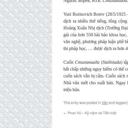
Nguồn: Борев, Ю.Б.
Сталиниада
Yuri Borisovich Borev (28/5/1925 
dịch ra nhiều thứ tiếng, tổng cộn
Hoàng Xuân Nhị dịch (Trường Đại h
giả của hơn 550 bài báo khoa học,
văn nghệ, phương pháp luận phê bì
thi pháp học, … được dịch ra hơn 40
Cuốn
Сталиниада
(
Staliniada
) t
bất chấp những nguy hiểm có thể c
cuốn sách vẫn bị cấm. Cuốn sách 
Nhà văn mới cho xuất bản. Ngay lậ
triệu bản.
This entry was posted in
Văn
and tagged
←
Phan Vũ – Kỷ niệm và Tiễn biệt