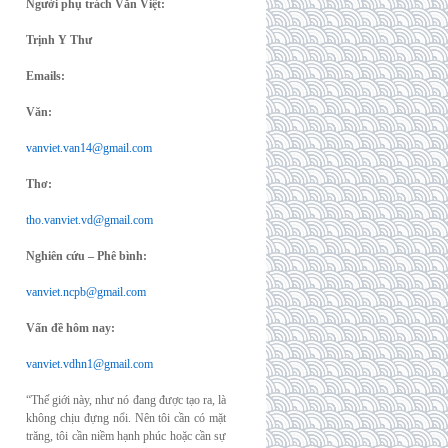
Người phụ trách Văn Việt:
Trịnh Y Thư
Emails:
Văn:
vanviet.van14@gmail.com
Thơ:
tho.vanviet.vd@gmail.com
Nghiên cứu – Phê bình:
vanviet.ncpb@gmail.com
Vấn đề hôm nay:
vanviet.vdhn1@gmail.com
“Thế giới này, như nó đang được tạo ra, là
không chịu đựng nổi. Nên tôi cần có mặt
trăng, tôi cần niềm hạnh phúc hoặc cần sự