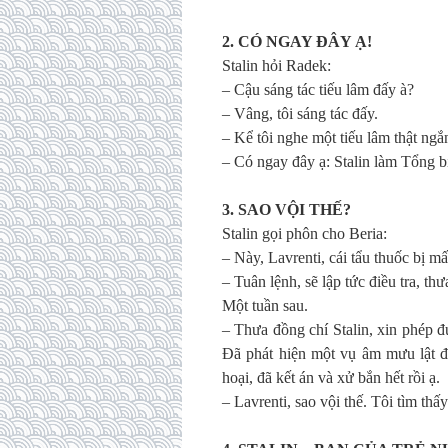
2. CÓ NGAY ĐÂY Ạ!
Stalin hỏi Radek:
– Cậu sáng tác tiếu lâm đấy à?
– Vâng, tôi sáng tác đấy.
– Kể tôi nghe một tiếu lâm thật ng
– Có ngay đây ạ: Stalin làm Tổng bí
3. SAO VỘI THẾ?
Stalin gọi phôn cho Beria:
– Này, Lavrenti, cái tẩu thuốc bị m
– Tuân lệnh, sẽ lập tức điều tra, th
Một tuần sau.
– Thưa đồng chí Stalin, xin phép đ
Đã phát hiện một vụ âm mưu lật đ
hoại, đã kết án và xử bắn hết rồi ạ.
– Lavrenti, sao vội thế. Tôi tìm thấy