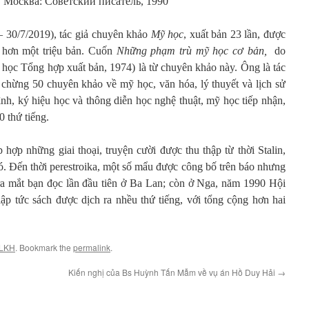
. Москва: Советский писатель, 1990
– 30/7/2019), tác giả chuyên khảo
Mỹ học
, xuất bản 23 lần, được
g hơn một triệu bản. Cuốn
Những phạm trù mỹ học cơ bản,
do
ọc Tổng hợp xuất bản, 1974) là từ chuyên khảo này. Ông là tác
 chừng 50 chuyên khảo về mỹ học, văn hóa, lý thuyết và lịch sử
nh, ký hiệu học và thông diễn học nghệ thuật, mỹ học tiếp nhận,
 thứ tiếng.
ập hợp những giai thoại, truyện cười được thu thập từ thời Stalin,
ó. Đến thời perestroika, một số mẩu được công bố trên báo nhưng
ra mắt bạn đọc lần đầu tiên ở Ba Lan; còn ở Nga, năm 1990 Hội
p tức sách được dịch ra nhều thứ tiếng, với tổng cộng hơn hai
LKH
. Bookmark the
permalink
.
Kiến nghị của Bs Huỳnh Tấn Mẫm về vụ án Hồ Duy Hải
→