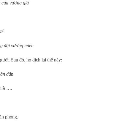
ả của vương giả
đế
g đội vương miện
gười. Sau đó, họ dịch lại thế này:
hân dân
núi
….
văn phòng.