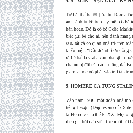
4. STALIN – BẠN CỦA TRẺ N
Từ bé, thế hệ tôi [tức Iu. Borev, t
ảnh lãnh tụ bế trên tay một cô bé
hân hoan. Đó là cô bé Gelia Marki
biết gửi bé cho ai, nên đành mang 
sau, tất cả cơ quan nhà trẻ trên to
khẩu hiệu: “Đời đời nhớ ơn đồng ch
ơn! Nhất là Galia cần phải ghi nhớ c
cha nó bị đội cải cách ruộng đất B
giam và mẹ nó phải vào trại tập tru
5. HOMERE CA TỤNG STALI
Vào năm 1936, một đoàn nhà thơ (t
tiếng Lezgin (Daghestan) của Sulei
là Homere của thế kỉ XX. Một ông 
dịch giả hỏi dân sở tại xem lời bài 