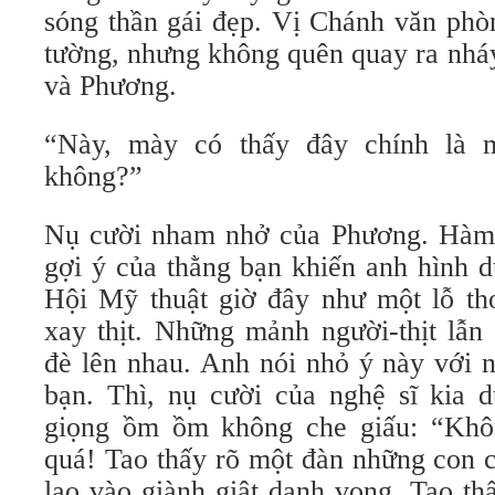
sóng thần gái đẹp. Vị Chánh văn phò
tường, nhưng không quên quay ra nhá
và Phương.
“Này, mày có thấy đây chính là m
không?”
Nụ cười nham nhở của Phương. Hàm đ
gợi ý của thằng bạn khiến anh hình 
Hội Mỹ thuật giờ đây như một lỗ tho
xay thịt. Những mảnh người-thịt lẫn
đè lên nhau. Anh nói nhỏ ý này với 
bạn. Thì, nụ cười của nghệ sĩ kia d
giọng ồm ồm không che giấu: “Kh
quá! Tao thấy rõ một đàn những con 
lao vào giành giật danh vọng. Tao t