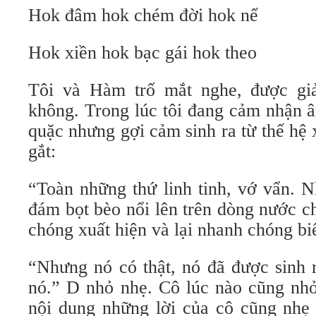
Hok đâm hok chém đời hok nể
Hok xiền hok bạc gái hok theo
Tôi và Hàm trố mắt nghe, được giả
không. Trong lúc tôi đang cảm nhận â
quặc nhưng gợi cảm sinh ra từ thế hệ 
gắt:
“Toàn những thứ linh tinh, vớ vẩn. 
đám bọt bèo nổi lên trên dòng nước 
chóng xuất hiện và lại nhanh chóng bi
“Nhưng nó có thật, nó đã được sinh 
nó.” D nhỏ nhẹ. Cô lúc nào cũng nhỏ
nội dung những lời của cô cũng nhẹ 