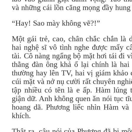
và những cái lồn căng mọng đầy hung
“Hay! Sao mày không vẽ?!”
Một gái trẻ, cao, chân chắc chắn là 
hai nghệ sĩ vô tình nghe được mấy câ
tài. Cô nàng ngẩng bộ mặt hơi tái đi v
thằng đàn ông khả ố lại chính là ha
thường hay lên TV, hai vị giám khảo 
cúi mặt và nở nụ cười rất chuyên ngh
tập nhiều có tên là e ấp. Hàm lúng 
giận dữ. Anh không quen ăn nói tục t
hoang dã. Phương liếc nhìn Hàm và 
khích.
Thật ra, câu nói của Phương đã bị mộ