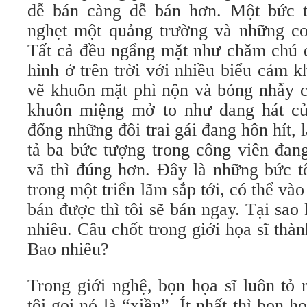
dễ bán càng dễ bán hơn. Một bức t
nghẹt một quảng trường và những c
Tất cả đều ngẩng mặt như chăm chú d
hình ở trên trời với nhiều biểu cảm 
vẽ khuôn mặt phì nộn và bóng nhẫy c
khuôn miệng mở to như đang hát củ
đống những đôi trai gái đang hôn hít,
tả ba bức tượng trong công viên đang
vã thì đúng hơn. Đây là những bức tô
trong một triển lãm sắp tới, có thể v
bán được thì tôi sẽ bán ngay. Tại sa
nhiêu. Câu chốt trong giới họa sĩ thà
Bao nhiêu?
Trong giới nghệ, bọn họa sĩ luôn tỏ 
tôi gọi nó là “xiền”. Ít nhất thì bọn h