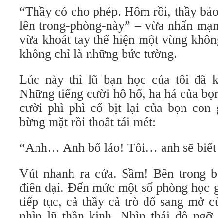
“Thầy có cho phép. Hôm rồi, thầy bảo
lên trong-phòng-này” – vừa nhấn mạn
vừa khoát tay thể hiện một vùng khôn
không chỉ là những bức tường.
Lúc này thì lũ bạn học của tôi đã 
Những tiếng cười hô hố, ha há của bọn
cười phì phì cố bịt lại của bọn con 
bừng mặt rồi thoắt tái mét:
“Anh… Anh bố láo! Tôi… anh sẽ biết t
Vút nhanh ra cửa. Sầm! Bên trong b
điên dại. Đến mức một số phòng học 
tiếp tục, cả thầy cả trò đổ sang mở 
nhìn lũ thần kinh. Nhìn thái độ ngỡ