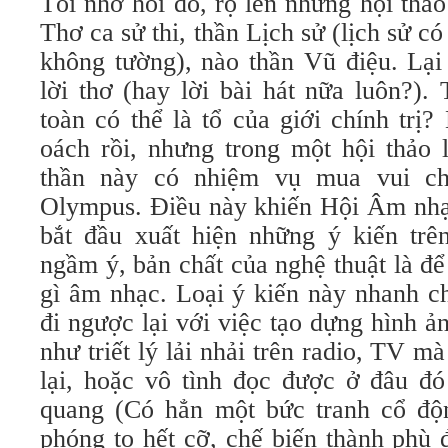
Tôi nhớ hồi đó, rộ lên những hội thả
Thơ ca sử thi, thần Lịch sử (lịch sử có 
không tường), nào thần Vũ điệu. Lại
lời thơ (hay lời bài hát nữa luôn?)
toàn có thể là tổ của giới chính trị
oách rồi, nhưng trong một hội thảo 
thần này có nhiệm vụ mua vui ch
Olympus. Điều này khiến Hội Âm nhạ
bắt đầu xuất hiện những ý kiến trê
ngầm ý, bản chất của nghệ thuật là đ
gì âm nhạc. Loại ý kiến này nhanh ch
đi ngược lại với việc tạo dựng hình 
như triết lý lải nhải trên radio, TV m
lại, hoặc vô tình đọc được ở đâu đó
quang (Có hẳn một bức tranh cổ độn
phóng to hết cỡ, chế biến thành phù 