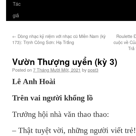
Tác
giả
←
Dòng nhạc kỷ niệm với nhạc cũ Miền Nam (kỳ
Roulette 
173): Trịnh Công Sơn: Hạ Trắng
cuộc về Củ
Trả
Vườn Thượng uyển (kỳ 3)
Posted on
7 Tháng Mười Một, 2021
by
post3
Lê Anh Hoài
Trên vai người khổng lồ
Trưởng hội nhà văn thao thao:
– Thật tuyệt vời, những người viết trẻ