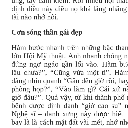
ủng, tay cầm kiếm. Rồi nhiều hội thảo
định điều này điều nọ khá lằng nhằng
tài nào nhớ nổi.
Cơn sóng thần gái đẹp
Hàm bước nhanh trên những bậc thang
lớn Hội Mỹ thuật. Anh nhanh chóng n
đứng ngơ ngáo gần lối vào. Hàm bư
lâu chưa?”, “Cũng vừa một tí”. Hà
đãng nhìn quanh “Gần đến giờ rồi, hay
phòng họp?”, “Vào làm gì? Cái xứ nà
giờ đâu?”. Quả vậy, từ khi thành phố 
bệnh được định danh “giờ cao su” n
Nghệ sĩ – danh xưng này được hiểu
bay là là cách mặt đất vài mét, nhớ n