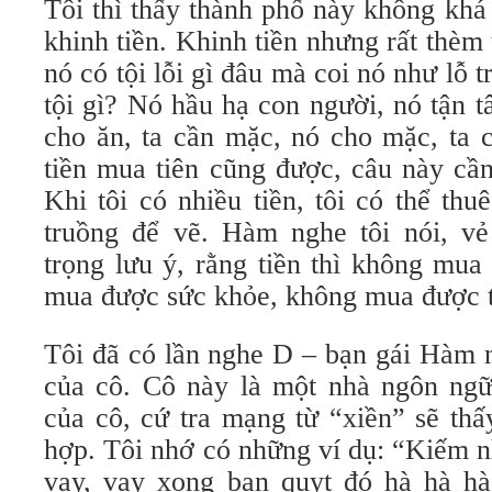
Tôi thì thấy thành phố này không khá 
khinh tiền. Khinh tiền nhưng rất thèm 
nó có tội lỗi gì đâu mà coi nó như lỗ 
tội gì? Nó hầu hạ con người, nó tận 
cho ăn, ta cần mặc, nó cho mặc, ta 
tiền mua tiên cũng được, câu này cần
Khi tôi có nhiều tiền, tôi có thể th
truồng để vẽ. Hàm nghe tôi nói, vẻ 
trọng lưu ý, rằng tiền thì không mua
mua được sức khỏe, không mua được tì
Tôi đã có lần nghe D – bạn gái Hàm 
của cô. Cô này là một nhà ngôn ng
của cô, cứ tra mạng từ “xiền” sẽ thấ
hợp. Tôi nhớ có những ví dụ: “Kiếm n
vay, vay xong bạn quỵt đó hà hà h