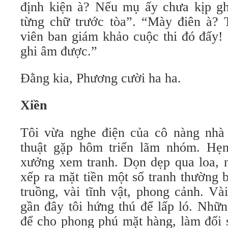
định kiện à? Nếu mụ ấy chưa kịp ghi
từng chữ trước tòa”. “Mày điên à? 
viên ban giám khảo cuộc thi đó đấy
ghi âm được.”
Đằng kia, Phương cười ha ha.
Xiền
Tôi vừa nghe điện của cô nàng nhà
thuật gặp hôm triển lãm nhóm. Hẹ
xưởng xem tranh. Dọn dẹp qua loa, n
xếp ra mặt tiền một số tranh thường 
truồng, vài tĩnh vật, phong cảnh. Và
gần đây tôi hứng thú để lấp ló. Nhữ
để cho phong phú mặt hàng, làm đối 