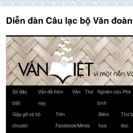
Skip
to
Diễn đàn Câu lạc bộ Văn đoàn
content
Số đặc
Vấn đề hôm
Văn
Thơ
Nghiên cứu Phê
biệt
nay
bình
Gặp gỡ và trò
Trên
Biếm
Thư 
chuyện
Facebook/Minds
họa
đọc