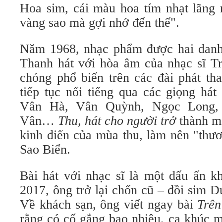
Hoa sim, cái màu hoa tím nhạt lãng 
vàng sao mà gợi nhớ đến thế".
Năm 1968, nhạc phẩm được hai dan
Thanh hát với hòa âm của nhạc sĩ T
chóng phổ biến trên các đài phát th
tiếp tục nổi tiếng qua các giọng há
Vân Hà, Vân Quỳnh, Ngọc Long,
Vân…
Thu, hát cho người trở
thành mộ
kinh điển của mùa thu, làm nên "thư
Sao Biển.
Bài hát với nhạc sĩ là một dấu ấn k
2017, ông trở lại chốn cũ – đồi sim
Về khách sạn, ông viết ngay bài
Trên
rằng có cố gắng bao nhiêu, ca khúc m