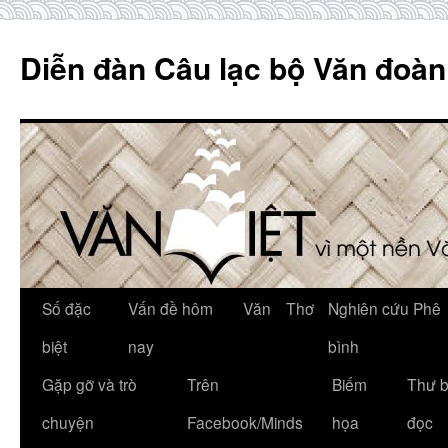
Skip
to
Diễn đàn Câu lạc bộ Văn đoàn
content
Số đặc
Vấn đề hôm
Văn
Thơ
Nghiên cứu Phê
biệt
nay
bình
Gặp gỡ và trò
Trên
Biếm
Thư 
chuyện
Facebook/Minds
họa
đọc