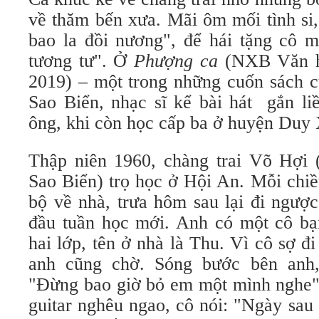
về thăm bến xưa. Mãi ôm mối tình si,
bao la đồi nương", để hái tặng cô 
tương tư". Ở
Phượng ca
(NXB Văn h
2019) – một trong những cuốn sách 
Sao Biển, nhạc sĩ kể bài hát gắn li
ông, khi còn học cấp ba ở huyện Du
Thập niên 1960, chàng trai Võ Hợi 
Sao Biển) trọ học ở Hội An. Mỗi chiề
bộ về nhà, trưa hôm sau lại đi ngược
đầu tuần học mới. Anh có một cô bạ
hai lớp, tên ở nhà là Thu. Vì cô sợ đ
anh cũng chờ. Sóng bước bên anh,
"Đừng bao giờ bỏ em một mình nghe".
guitar nghêu ngao, cô nói: "Ngày sau 