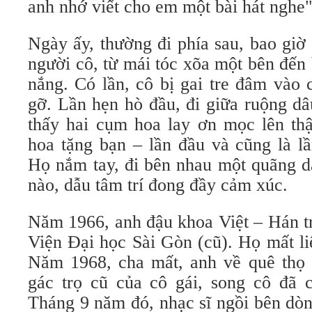
anh nhớ viết cho em một bài hát nghe"
Ngày ấy, thường đi phía sau, bao giờ
người cô, từ mái tóc xõa một bên đến
nắng. Có lần, cô bị gai tre đâm vào 
gỡ. Lần hẹn hò đầu, đi giữa ruộng dâ
thấy hai cụm hoa lay ơn mọc lên thậ
hoa tặng bạn – lần đầu và cũng là lầ
Họ nắm tay, đi bên nhau một quãng d
nào, dẫu tâm trí đong đầy cảm xúc.
Năm 1966, anh đậu khoa Việt – Hán t
Viện Đại học Sài Gòn (cũ). Họ mất li
Năm 1968, cha mất, anh về quê thọ 
gác trọ cũ của cô gái, song cô đã c
Tháng 9 năm đó, nhạc sĩ ngồi bên dò