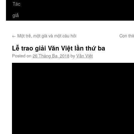
Tác
giả
←
Một trẻ, một già và một câu hỏi
Con thi
Lễ trao giải Văn Việt lần thứ ba
Posted on
26 Tháng Ba, 2018
by
Văn Việt