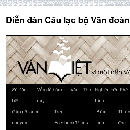
Skip
to
Diễn đàn Câu lạc bộ Văn đoàn
content
Số đặc
Vấn đề hôm
Văn
Thơ
Nghiên cứu Phê
biệt
nay
bình
Gặp gỡ và trò
Trên
Biếm
Thư 
chuyện
Facebook/Minds
họa
đọc