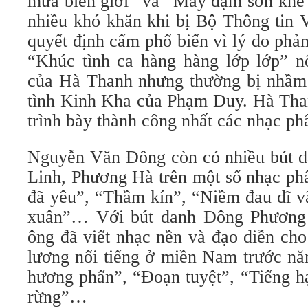
mưa biên giới” và “Mấy dặm sơn khê”
nhiều khó khăn khi bị Bộ Thông tin 
quyết định cấm phổ biến vì lý do phả
“Khúc tình ca hàng hàng lớp lớp” nổ
của Hà Thanh nhưng thường bị nhầm
tình Kinh Kha của Phạm Duy. Hà Than
trình bày thành công nhất các nhạc p
Nguyễn Văn Đông còn có nhiều bút 
Linh, Phương Hà trên một số nhạc ph
đã yêu”, “Thầm kín”, “Niềm đau dĩ v
xuân”… Với bút danh Đông Phương
ông đã viết nhạc nền và đạo diễn cho
lương nổi tiếng ở miền Nam trước n
hương phấn”, “Đoạn tuyệt”, “Tiếng h
rừng”…