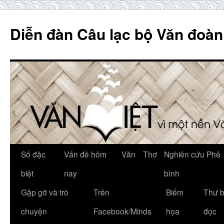
Skip
to
Diễn đàn Câu lạc bộ Văn đoàn
content
Số đặc
Vấn đề hôm
Văn
Thơ
Nghiên cứu Phê
biệt
nay
bình
Gặp gỡ và trò
Trên
Biếm
Thư 
chuyện
Facebook/Minds
họa
đọc