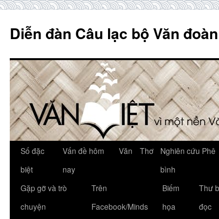
Skip
to
Diễn đàn Câu lạc bộ Văn đoàn
content
Số đặc
Vấn đề hôm
Văn
Thơ
Nghiên cứu Phê
biệt
nay
bình
Gặp gỡ và trò
Trên
Biếm
Thư 
chuyện
Facebook/Minds
họa
đọc