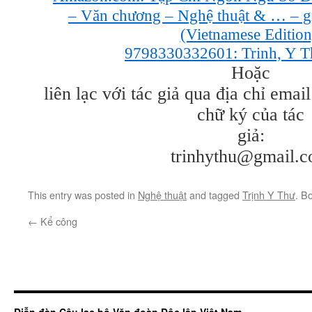
– Văn chương – Nghệ thuật & … – 
(Vietnamese Edition
9798330332601: Trinh, Y T
Hoặc
liên lạc với tác giả qua địa chỉ ema
chữ ký của tác
giả:
trinhythu@gmail.
This entry was posted in
Nghệ thuật
and tagged
Trịnh Y Thư
. B
←
Kể công