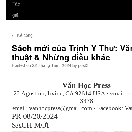
Tác
giả
←
Kể công
Sách mới của Trịnh Y Thư: V
thuật & Những điều khác
Posted on
22 Tháng Tám, 2024
by
post3
Văn Học Press
22 Agostino, Irvine, CA 92614 USA • vmail: 
3978
email:
vanhocpress@gmail.com
• Facebook: Va
PR 08/20/2024
SÁCH MỚI