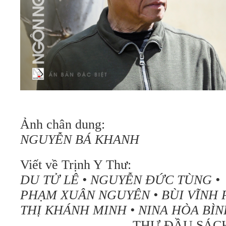
Ảnh chân dung:
NGUYỄN BÁ KHANH
Viết về Trịnh Y Thư:
DU TỬ LÊ • NGUYỄN ĐỨC TÙNG •
PHẠM
XUÂN NGUYÊN • BÙI VĨNH
THỊ KHÁNH MINH • NINA HÒA BÌN
THƯ ĐẦU SÁC