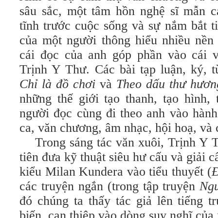
sâu sắc, một tâm hồn nghệ sĩ mẫn c
tĩnh trước cuộc sống và sự nắm bắt t
của một người thông hiểu nhiều nền 
cái đọc của anh góp phần vào cái v
Trịnh Y Thư. Các bài tạp luận, ký, t
Chỉ là đồ chơi
và
Theo dấu thư hươ
những thế giới tạo thanh, tạo hình,
người đọc cùng đi theo anh vào hành 
ca, văn chương, âm nhạc, hội hoạ, và 
Trong sáng tác văn xuôi, Trịnh Y T
tiên đưa kỹ thuật siêu hư cấu và giải c
kiểu Milan Kundera vào tiểu thuyết (
Đ
các truyện ngắn (trong tập truyện
Ngư
đó chúng ta thấy tác giả lên tiếng t
biến, can thiệp vào dòng suy nghĩ của 