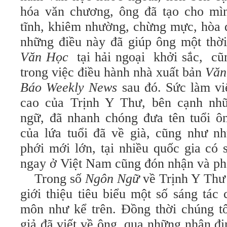
hóa văn chương, ông đã tạo cho mì
tĩnh, khiêm nhường, chừng mực, hòa
những điều này đã giúp ông một thờ
Văn Học
tại hải ngoại
khởi sắc,
cũ
trong việc điều hành nhà xuất bản
Văn
Báo Weekly News
sau đó. Sức làm việ
cao của Trịnh Y Thư, bên cạnh nh
ngữ, đã nhanh chóng đưa tên tuổi ô
của lứa tuổi đã về già, cũng như n
phới mới lớn, tại nhiều quốc gia có 
ngay ở Việt Nam cũng đón nhận và phổ
Trong số
Ngôn Ngữ
về Trịnh Y Thư 
giới thiệu tiêu biểu một số sáng tác
môn như kể trên. Đồng thời chúng tô
giả đã viết về ông, qua những nhận đị