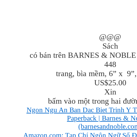
@@@
Sách
có bán trên BARNES & NOBLE
448
trang, bìa mềm, 6” x
9”,
US$25.00
Xin
bấm vào một trong hai đườ
Ngon Ngu An Ban Dac Biet Trinh Y Th
Paperback | Barnes & 
(barnesandnoble.co
Amazon.com: Tạp Chí Ngôn Ngữ Số Đặ