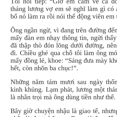
Tôi nói tiếp: “Giờ em cầm về cả đ
tháng lương vợ em sẽ nghĩ làm gì có 
bố nó làm ra rồi nói thế động viên em 
Ông ngần ngừ, vì đang trên đường đến
mấy đàn em nhạy thông tin, ngửi thấy
đã thập thò đón lõng dưới đường, nê
đi. Chiều ghé qua chỗ tôi làm ông mó
mấy đồng lẻ, khoe: “Sáng đưa mày kh
hết, còn nhõn ba chục!”.
Những năm tám mươi sau ngày thốn
kinh khủng. Lạm phát, lương một thán
là nhẵn trọi mà ông dùng tiền như thế.
Bây giờ chuyện nhậu là giao tế, nhưn