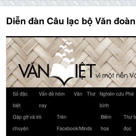
Skip
to
Diễn đàn Câu lạc bộ Văn đoàn
content
Số đặc
Vấn đề hôm
Văn
Thơ
Nghiên cứu Phê
biệt
nay
bình
Gặp gỡ và trò
Trên
Biếm
Thư 
chuyện
Facebook/Minds
họa
đọc