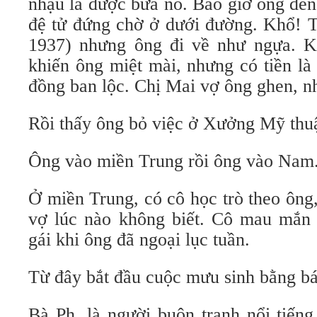
nhậu là được bữa no. Bao giờ ông đến l
đệ tử đứng chờ ở dưới đường. Khổ! T
1937) nhưng ông đi về như ngựa. K
khiến ông miệt mài, nhưng có tiền là
đồng ban lộc. Chị Mai vợ ông ghen, n
Rồi thấy ông bỏ việc ở Xưởng Mỹ thuậ
Ông vào miền Trung rồi ông vào Nam
Ở miền Trung, có cô học trò theo ông,
vợ lúc nào không biết. Cô mau mắn 
gái khi ông đã ngoại lục tuần.
Từ đây bắt đầu cuộc mưu sinh bằng bá
Bà Ph. là người buôn tranh nổi tiến