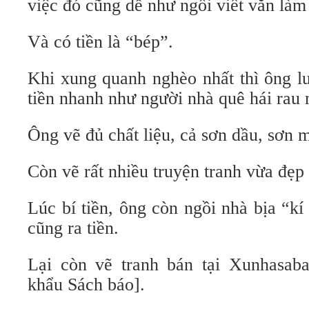
việc đó cũng dễ như ngồi viết văn làm
Và có tiền là “bép”.
Khi xung quanh nghèo nhất thì ông l
tiền nhanh như người nhà quê hái rau
Ông vẽ đủ chất liệu, cả sơn dầu, sơn 
Còn vẽ rất nhiều truyện tranh vừa đẹp
Lúc bí tiền, ông còn ngồi nhà bịa “kí
cũng ra tiền.
Lại còn vẽ tranh bán tại Xunhasab
khẩu Sách báo].