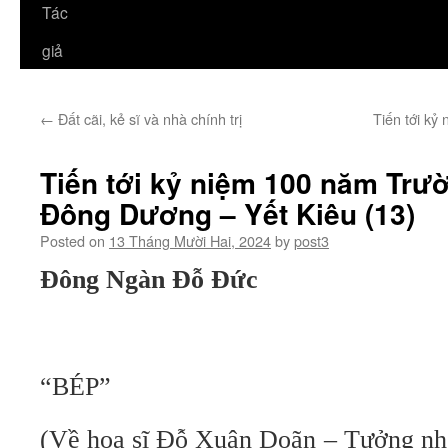
Tác
giả
←
Đất cãi, kẻ sĩ và nhà chính trị
Tiến tới k
Tiến tới kỷ niệm 100 năm Trư
Đông Dương – Yết Kiêu (13)
Posted on
13 Tháng Mười Hai, 2024
by
post3
Đông Ngàn Đỗ Đức
“BÉP”
(Về họa sĩ Đỗ Xuân Doãn – Tưởng nh