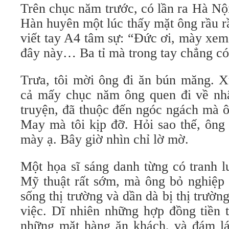
Trên chục năm trước, có lần ra Hà Nội
Hàn huyên một lúc thấy mặt ông rầu rầ
viết tay A4 tâm sự: “Đức ơi, mày xem
đây này… Ba tỉ mà trong tay chẳng có
Trưa, tôi mời ông đi ăn bún măng. 
cả mấy chục năm ông quen đi về nh
truyện, đã thuộc đến ngóc ngách mà ô
May mà tôi kịp đỡ. Hỏi sao thế, ông
mày ạ. Bây giờ nhìn chỉ lờ mờ.
Một họa sĩ sáng danh từng có tranh l
Mỹ thuật rất sớm, mà ông bỏ nghiệp 
sống thị trường và dần dà bị thị trườn
việc. Dĩ nhiên những hợp đồng tiền 
những mặt hàng ăn khách, và đám lá