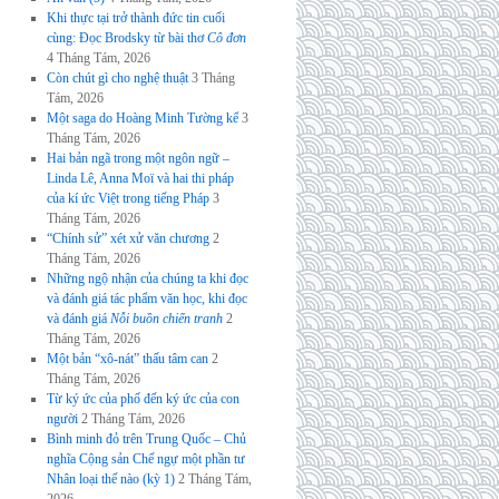
Khi thực tại trở thành đức tin cuối
cùng: Đọc Brodsky từ bài thơ
Cô đơn
4 Tháng Tám, 2026
Còn chút gì cho nghệ thuật
3 Tháng
Tám, 2026
Một saga do Hoàng Minh Tường kể
3
Tháng Tám, 2026
Hai bản ngã trong một ngôn ngữ –
Linda Lê, Anna Moï và hai thi pháp
của kí ức Việt trong tiếng Pháp
3
Tháng Tám, 2026
“Chính sử” xét xử văn chương
2
Tháng Tám, 2026
Những ngộ nhận của chúng ta khi đọc
và đánh giá tác phẩm văn học, khi đọc
và đánh giá
Nỗi buồn chiến tranh
2
Tháng Tám, 2026
Một bản “xô-nát” thấu tâm can
2
Tháng Tám, 2026
Từ ký ức của phố đến ký ức của con
người
2 Tháng Tám, 2026
Bình minh đỏ trên Trung Quốc – Chủ
nghĩa Cộng sản Chế ngự một phần tư
Nhân loại thế nào (kỳ 1)
2 Tháng Tám,