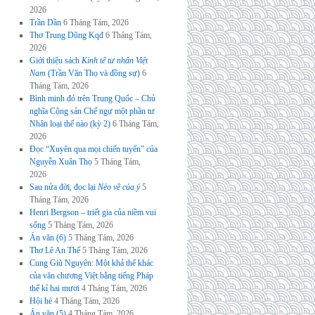
2026
Trần Dần
6 Tháng Tám, 2026
Thơ Trung Dũng Kqđ
6 Tháng Tám,
2026
Giới thiệu sách
Kinh tế tư nhân Việt
Nam
(Trần Văn Thọ và đồng sự)
6
Tháng Tám, 2026
Bình minh đỏ trên Trung Quốc – Chủ
nghĩa Cộng sản Chế ngự một phần tư
Nhân loại thế nào (kỳ 2)
6 Tháng Tám,
2026
Đọc “Xuyên qua mọi chiến tuyến” của
Nguyễn Xuân Thọ
5 Tháng Tám,
2026
Sau nửa đời, đọc lại
Nẻo về của ý
5
Tháng Tám, 2026
Henri Bergson – triết gia của niềm vui
sống
5 Tháng Tám, 2026
Án văn (6)
5 Tháng Tám, 2026
Thơ Lê An Thế
5 Tháng Tám, 2026
Cung Giũ Nguyên: Một khả thể khác
của văn chương Việt bằng tiếng Pháp
thế kỉ hai mươi
4 Tháng Tám, 2026
Hội hè
4 Tháng Tám, 2026
Án văn (5)
4 Tháng Tám, 2026