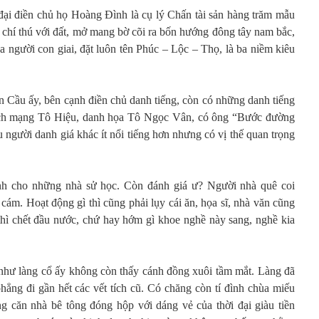
ại điền chủ họ Hoàng Đình là cụ lý Chấn tài sản hàng trăm mẫu
 chí thú với đất, mở mang bờ cõi ra bốn hướng đông tây nam bắc,
 người con giai, đặt luôn tên Phúc – Lộc – Thọ, là ba niềm kiêu
n Cầu ấy, bên cạnh điền chủ danh tiếng, còn có những danh tiếng
ách mạng Tô Hiệu, danh họa Tô Ngọc Vân, có ông “Bước đường
gười danh giá khác ít nổi tiếng hơn nhưng có vị thế quan trọng
h cho những nhà sử học. Còn đánh giá ư? Người nhà quê coi
 cám. Hoạt động gì thì cũng phải lụy cái ăn, họa sĩ, nhà văn cũng
hì chết đầu nước, chứ hay hớm gì khoe nghề này sang, nghề kia
như làng cổ ấy không còn thấy cánh đồng xuôi tầm mắt. Làng đã
phẳng đi gần hết các vết tích cũ. Có chăng còn tí đình chùa miếu
căn nhà bê tông đóng hộp với dáng vẻ của thời đại giàu tiền