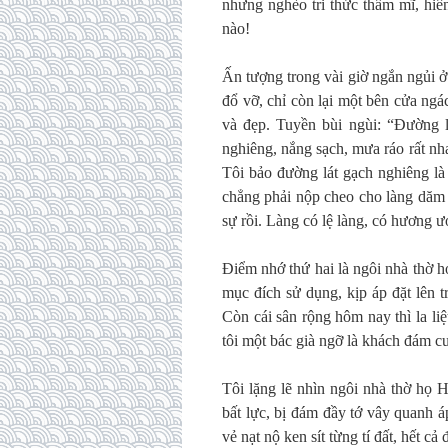
nhưng nghèo tri thức thẩm mĩ, hiê
nào!
Ấn tượng trong vài giờ ngắn ngủi ở
đổ vỡ, chỉ còn lại một bên cửa ngá
và đẹp. Tuyền bùi ngùi: “Đường l
nghiêng, nắng sạch, mưa ráo rất n
Tôi bảo đường lát gạch nghiêng là
chẳng phải nộp cheo cho làng dăm 
sự rồi. Làng có lệ làng, có hương ướ
Điểm nhớ thứ hai là ngôi nhà thờ 
mục đích sử dụng, kịp áp đặt lên 
Còn cái sân rộng hôm nay thì la li
tôi một bác già ngỡ là khách đám c
Tôi lặng lẽ nhìn ngôi nhà thờ họ 
bất lực, bị đám đầy tớ vây quanh á
vẻ nạt nộ ken sít từng tí đất, hết 