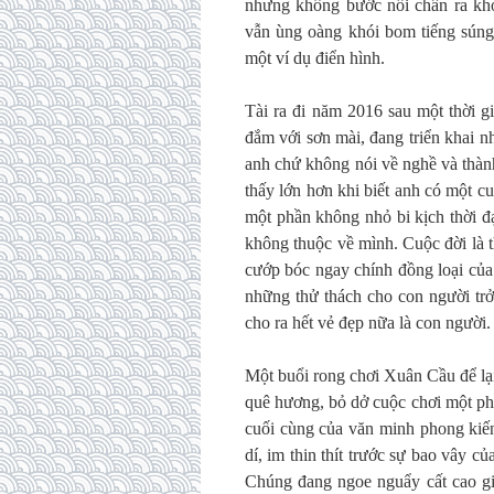
nhưng không bước nổi chân ra khỏ
vẫn ùng oàng khói bom tiếng súng
một ví dụ điển hình.
Tài ra đi năm 2016 sau một thời g
đắm với sơn mài, đang triển khai nh
anh chứ không nói về nghề và thàn
thấy lớn hơn khi biết anh có một c
một phần không nhỏ bi kịch thời đạ
không thuộc về mình. Cuộc đời là 
cướp bóc ngay chính đồng loại củ
những thử thách cho con người trở
cho ra hết vẻ đẹp nữa là con người.
Một buổi rong chơi Xuân Cầu để lạ
quê hương, bỏ dở cuộc chơi một phầ
cuối cùng của văn minh phong kiế
dí, im thin thít trước sự bao vây củ
Chúng đang ngoe nguẩy cất cao giọ