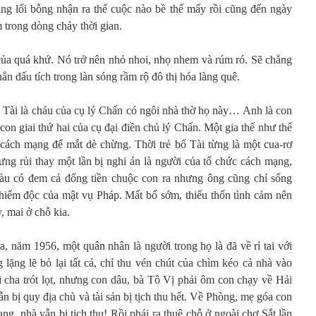
ng lối bỗng nhận ra thế cuộc nào bề thế mấy rồi cũng đến ngày
 trong dòng chảy thời gian.
ch của quá khứ. Nó trở nên nhỏ nhoi, nhọ nhem và rúm ró. Sẽ chẳng
hẳn dấu tích trong làn sóng rầm rộ đô thị hóa làng quê.
h Tài là cháu của cụ lý Chấn có ngôi nhà thờ họ này… Anh là con
n giai thứ hai của cụ đại điền chủ lý Chấn. Một gia thế như thế
 cách mạng để mắt dè chừng. Thời trẻ bố Tài từng là một cua-rơ
g rủi thay một lần bị nghi án là người của tổ chức cách mạng,
àu có đem cả đống tiền chuộc con ra nhưng ông cũng chỉ sống
hiểm độc của mật vụ Pháp. Mất bố sớm, thiếu thốn tình cảm nên
, mai ở chỗ kia.
a, năm 1956, một quân nhân là người trong họ là đã về rỉ tai với
g lặng lẽ bỏ lại tất cả, chỉ thu vén chút của chìm kéo cả nhà vào
cha trót lọt, nhưng con dâu, bà Tô Vị phải ôm con chạy về Hải
n bị quy địa chủ và tài sản bị tịch thu hết. Về Phòng, mẹ góa con
ng, nhà vẫn bị tịch thu! Rồi phải ra thuê chỗ ở ngoài chợ Sắt lần