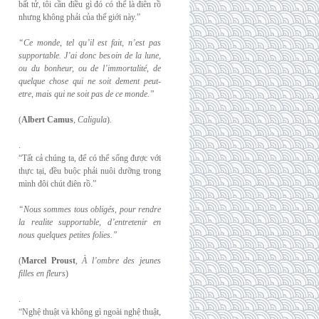
bất tử, tôi cần điều gì đó có thể là điên rồ
nhưng không phải của thế giới này.”
“Ce monde, tel qu’il est fait, n’est pas
supportable. J’ai donc besoin de la lune,
ou du
bonheur, ou de l’immortalité, de
quelque chose qui ne soit dement peut-
etre, mais qui
ne soit pas de ce monde.”
(
Albert Camus
,
Caligula
).
.
“Tất cả chúng ta, để có thể sống được với
thực tại, đều buộc phải nuôi dưỡng trong
mình đôi chút điên rồ.”
“Nous sommes tous obligés, pour rendre
la realite supportable, d’entretenir en
nous
quelques petites folies.”
(
Marcel Proust
,
À l’ombre des jeunes
filles en fleurs
)
.
“Nghệ thuật và không gì ngoài nghệ thuật,