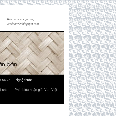
Web: vanviet.info Blog:
vandoanviet.blogspot.com
 54-75
Nghệ thuật
ệ sách
Phát biểu nhận giải Văn Việt