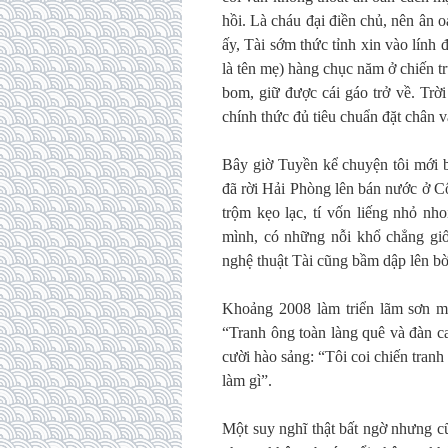
hồi. Là cháu đại điền chủ, nên ân oá
ấy, Tài sớm thức tỉnh xin vào lính 
là tên mẹ) hàng chục năm ở chiến t
bom, giữ được cái gáo trở về. Trờ
chính thức đủ tiêu chuẩn đặt chân 
Bây giờ Tuyền kể chuyện tôi mới 
đã rời Hải Phòng lên bán nước ở Cô
trộm kẹo lạc, tí vốn liếng nhỏ nh
mình, có những nỗi khổ chẳng giố
nghệ thuật Tài cũng bầm dập lên bờ
Khoảng 2008 làm triển lãm sơn mài
“Tranh ông toàn làng quê và đàn ca 
cười hào sảng: “Tôi coi chiến tranh 
làm gì”.
Một suy nghĩ thật bất ngờ nhưng cũn