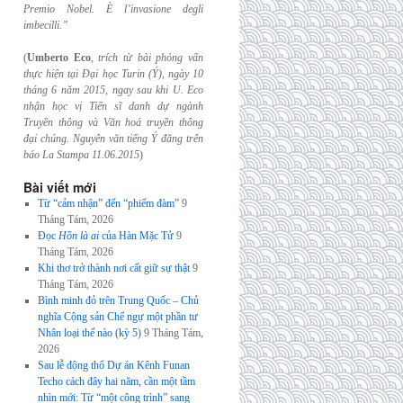
Premio Nobel. È l’invasione
degli
imbecilli.”
(
Umberto Eco
,
trích từ bài phỏng vấn
thực hiện tại Đại học Turin (Ý), ngày 10
tháng 6
năm 2015, ngay sau khi U. Eco
nhận học vị Tiến sĩ danh dự ngành
Truyền thông và
Văn hoá truyền thông
đại chúng. Nguyên văn tiếng Ý đăng trên
báo La Stampa
11.06.2015
)
Bài viết mới
Từ “cảm nhận” đến “phiếm đàm”
9
Tháng Tám, 2026
Đọc
Hồn là ai
của Hàn Mặc Tử
9
Tháng Tám, 2026
Khi thơ trở thành nơi cất giữ sự thật
9
Tháng Tám, 2026
Bình minh đỏ trên Trung Quốc – Chủ
nghĩa Cộng sản Chế ngự một phần tư
Nhân loại thế nào (kỳ 5)
9 Tháng Tám,
2026
Sau lễ động thổ Dự án Kênh Funan
Techo cách đây hai năm, cần một tầm
nhìn mới: Từ “một công trình” sang