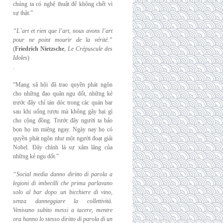
chúng ta có nghệ thuật để không chết vì
sự thật.”
“L’art et rien que l’art, nous avons l’art
pour ne point mourir de la vérité.”
(
Friedrich
Nietzsche
,
Le Crépuscule des
Idoles
)
.
“Mạng xã hội đã trao quyền phát ngôn
cho những đạo quân ngu dốt, những kẻ
trước đây chỉ tán dóc trong các quán bar
sau khi uống rượu mà không gây hại gì
cho cộng đồng. Trước đây người ta bảo
bọn họ im miệng ngay. Ngày nay họ có
quyền phát ngôn như một người đoạt giải
Nobel. Đây chính là sự xâm lăng của
những kẻ ngu dốt.”
“Social media danno diritto di parola a
legioni di imbecilli che prima parlavano
solo al
bar dopo un bicchiere di vino,
senza danneggiare la collettività.
Venivano subito messi a
tacere, mentre
ora hanno lo stesso diritto di parola di un