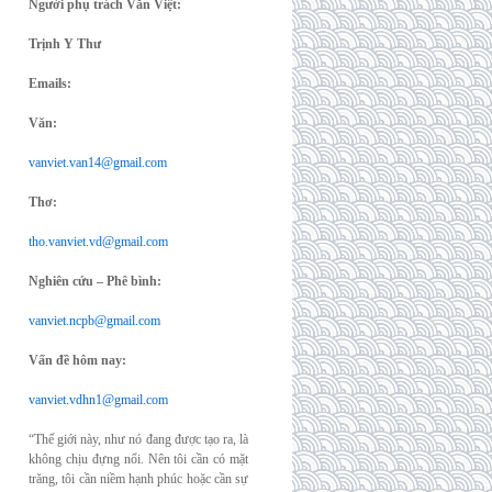
Người phụ trách Văn Việt:
Trịnh Y Thư
Emails:
Văn:
vanviet.van14@gmail.com
Thơ:
tho.vanviet.vd@gmail.com
Nghiên cứu – Phê bình:
vanviet.ncpb@gmail.com
Vấn đề hôm nay:
vanviet.vdhn1@gmail.com
“Thế giới này, như nó đang được tạo ra, là
không chịu đựng nổi. Nên tôi cần có mặt
trăng, tôi cần niềm hạnh phúc hoặc cần sự