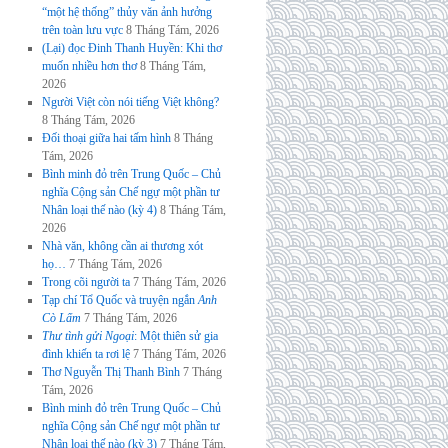
“một hệ thống” thủy văn ảnh hưởng
trên toàn lưu vực
8 Tháng Tám, 2026
(Lại) đọc Đinh Thanh Huyền: Khi thơ
muốn nhiều hơn thơ
8 Tháng Tám,
2026
Người Việt còn nói tiếng Việt không?
8 Tháng Tám, 2026
Đối thoại giữa hai tấm hình
8 Tháng
Tám, 2026
Bình minh đỏ trên Trung Quốc – Chủ
nghĩa Cộng sản Chế ngự một phần tư
Nhân loại thế nào (kỳ 4)
8 Tháng Tám,
2026
Nhà văn, không cần ai thương xót
họ…
7 Tháng Tám, 2026
Trong cõi người ta
7 Tháng Tám, 2026
Tạp chí Tổ Quốc và truyện ngắn
Anh
Cò Lấm
7 Tháng Tám, 2026
Thư tình gửi Ngoại
: Một thiên sử gia
đình khiến ta rơi lệ
7 Tháng Tám, 2026
Thơ Nguyễn Thị Thanh Bình
7 Tháng
Tám, 2026
Bình minh đỏ trên Trung Quốc – Chủ
nghĩa Cộng sản Chế ngự một phần tư
Nhân loại thế nào (kỳ 3)
7 Tháng Tám,