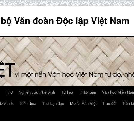
 bộ Văn đoàn Độc lập Việt Nam
Thơ
Nghiên cứu Phê bình
Tư liệu
Thảo luận
Văn học Miền Nam
k/Minds
Biếm họa
Thư bạn đọc
Media Văn Việt
Trao đổi
Trên k