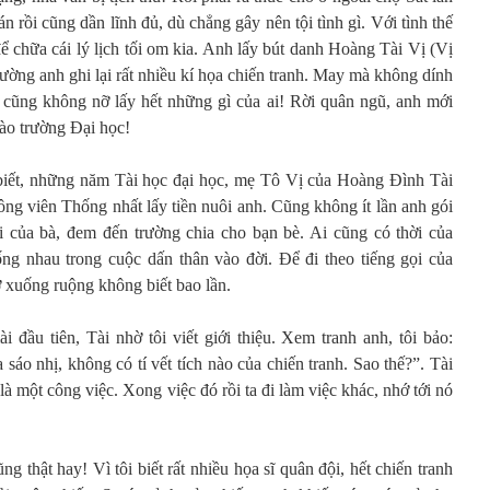
n rồi cũng dần lĩnh đủ, dù chẳng gây nên tội tình gì. Với tình thế
để chữa cái lý lịch tối om kia. Anh lấy bút danh Hoàng Tài Vị (Vị
rường anh ghi lại rất nhiều kí họa chiến tranh. May mà không dính
i cũng không nỡ lấy hết những gì của ai! Rời quân ngũ, anh mới
vào trường Đại học!
biết, những năm Tài học đại học, mẹ Tô Vị của Hoàng Đình Tài
ng viên Thống nhất lấy tiền nuôi anh. Cũng không ít lần anh gói
oi của bà, đem đến trường chia cho bạn bè. Ai cũng có thời của
ng nhau trong cuộc dấn thân vào đời. Để đi theo tiếng gọi của
 xuống ruộng không biết bao lần.
 đầu tiên, Tài nhờ tôi viết giới thiệu. Xem tranh anh, tôi bảo:
sáo nhị, không có tí vết tích nào của chiến tranh. Sao thế?”. Tài
là một công việc. Xong việc đó rồi ta đi làm việc khác, nhớ tới nó
g thật hay! Vì tôi biết rất nhiều họa sĩ quân đội, hết chiến tranh