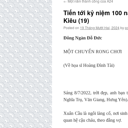
←
Một năm thành công của A24
Tiến tới kỷ niệm 100
Kiêu (19)
Posted on
19 Tháng Mười Hai, 2024
by
p
Đông Ngàn Đỗ Đức
MỘT CHUYẾN RONG CHƠI
(Về họa sĩ Hoàng Đình Tài)
Sáng 8/7/2022, trời đẹp, anh bạn
Nghĩa Trụ, Văn Giang, Hưng Yên). 
Xuân Cầu là ngôi làng cổ, nơi sinh
quan hệ cậu cháu, theo đằng vợ.