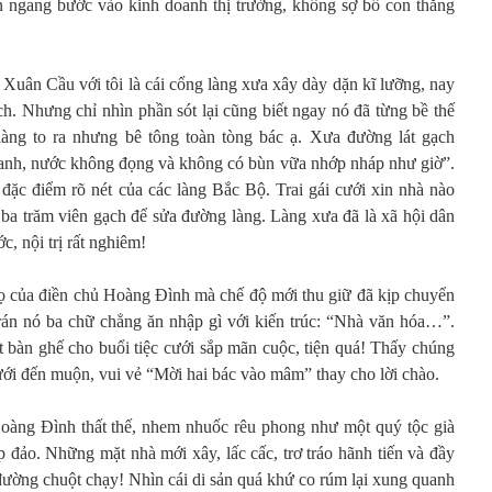
n ngang bước vào kinh doanh thị trường, không sợ bố con thằng
 Xuân Cầu với tôi là cái cổng làng xưa xây dày dặn kĩ lưỡng, nay
ch. Nhưng chỉ nhìn phần sót lại cũng biết ngay nó đã từng bề thế
àng to ra nhưng bê tông toàn tòng bác ạ. Xưa đường lát gạch
hanh, nước không đọng và không có bùn vữa nhớp nháp như giờ”.
 đặc điểm rõ nét của các làng Bắc Bộ. Trai gái cưới xin nhà nào
ba trăm viên gạch để sửa đường làng. Làng xưa đã là xã hội dân
c, nội trị rất nghiêm!
họ của điền chủ Hoàng Đình mà chế độ mới thu giữ đã kịp chuyển
trán nó ba chữ chẳng ăn nhập gì với kiến trúc: “Nhà văn hóa…”.
ệt bàn ghế cho buổi tiệc cưới sắp mãn cuộc, tiện quá! Thấy chúng
ưới đến muộn, vui vẻ “Mời hai bác vào mâm” thay cho lời chào.
Hoàng Đình thất thế, nhem nhuốc rêu phong như một quý tộc già
p đảo. Những mặt nhà mới xây, lấc cấc, trơ tráo hãnh tiến và đầy
cả đường chuột chạy! Nhìn cái di sản quá khứ co rúm lại xung quanh