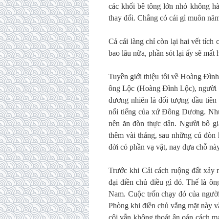
các khối bê tông lớn nhỏ không hà
thay đổi. Chẳng có cái gì muôn năm
Cả cái làng chỉ còn lại hai vết tí
bao lâu nữa, phần sót lại ấy sẽ mất 
Tuyền giới thiệu tôi về Hoàng Đìn
ông Lộc (Hoàng Đình Lộc), người co
đương nhiên là đối tượng đầu tiên
nổi tiếng của xứ Đông Dương. Nhưn
nên ăn đòn thực dân. Người bố gi
thêm vài tháng, sau những cú đòn 
đời có phần vạ vật, nay dựa chỗ này
Trước khi Cải cách ruộng đất xảy r
đại điền chủ điều gì đó. Thế là ôn
Nam. Cuộc trốn chạy đó của người 
Phòng khi điền chủ vắng mặt này vẫ
côi vẫn không thoát ân oán cách mạ