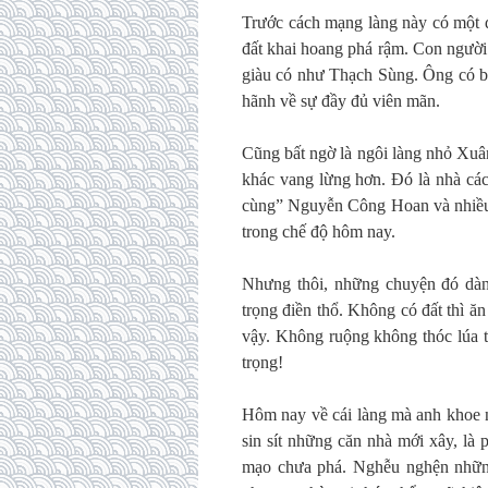
Trước cách mạng làng này có một đ
đất khai hoang phá rậm. Con người
giàu có như Thạch Sùng. Ông có ba
hãnh về sự đầy đủ viên mãn.
Cũng bất ngờ là ngôi làng nhỏ Xuâ
khác vang lừng hơn. Đó là nhà c
cùng” Nguyễn Công Hoan và nhiều n
trong chế độ hôm nay.
Nhưng thôi, những chuyện đó dàn
trọng điền thổ. Không có đất thì ăn
vậy. Không ruộng không thóc lúa t
trọng!
Hôm nay về cái làng mà anh khoe 
sin sít những căn nhà mới xây, là 
mạo chưa phá. Nghễu nghện những 