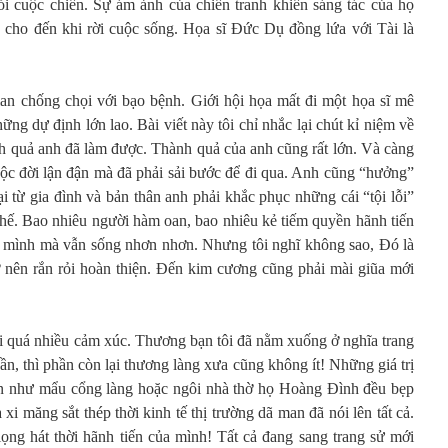
i cuộc chiến. Sự ám ảnh của chiến tranh khiến sáng tác của họ
 cho đến khi rời cuộc sống. Họa sĩ Đức Dụ đồng lứa với Tài là
ian chống chọi với bạo bệnh. Giới hội họa mất đi một họa sĩ mê
ững dự định lớn lao. Bài viết này tôi chỉ nhắc lại chút kỉ niệm về
h quả anh đã làm được. Thành quả của anh cũng rất lớn. Và càng
uộc đời lận đận mà đã phải sải bước để đi qua. Anh cũng “hưởng”
i từ gia đình và bản thân anh phải khắc phục những cái “tội lỗi”
thế. Bao nhiêu người hàm oan, bao nhiêu kẻ tiếm quyền hãnh tiến
a mình mà vẫn sống nhơn nhơn. Nhưng tôi nghĩ không sao, Đó là
 nên rắn rỏi hoàn thiện. Đến kim cương cũng phải mài giũa mới
i quá nhiều cảm xúc. Thương bạn tôi đã nằm xuống ở nghĩa trang
n, thì phần còn lại thương làng xưa cũng không ít! Những giá trị
n như mẩu cổng làng hoặc ngôi nhà thờ họ Hoàng Đình đều bẹp
a xi măng sắt thép thời kinh tế thị trường dã man đã nói lên tất cả.
ng hát thời hãnh tiến của mình! Tất cả đang sang trang sử mới