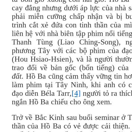
cay đắng nhưng dưới áp lực của nhà s
phải miễn cưỡng chấp nhận và bị bu
trình cắt xẻ đứa con tinh thần của 
liên hệ với nhà biên tập phim nổi tiế
Thanh Tùng (Liao Ching-Song), ng
phương Tây với các bộ phim của đạ
(Hou Hsiao-Hsien), và là người thườ
trao đổi về bản gốc (bốn tiếng) của
đất
. Hồ Ba cũng cảm thấy vững tin hơ
làm phim tại Tây Ninh, khi anh có c
đạo diễn Béla Tarr,
[4]
người tỏ ra thí
ngắn Hồ Ba chiếu cho ông xem.
Trở về Bắc Kinh sau buổi seminar ở T
thần của Hồ Ba có vẻ được cải thiện.