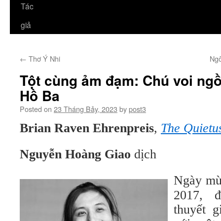
Tác
giả
←
Thơ Ý Nhi
Ngô
Tột cùng ảm đạm: Chú voi ngồi
Hồ Ba
Posted on
23 Tháng Bảy, 2023
by
post3
Brian Raven Ehrenpreis
,
The Quietu
Nguyễn Hoàng Giao
dịch
Ngày mù
2017, đ
thuyết 