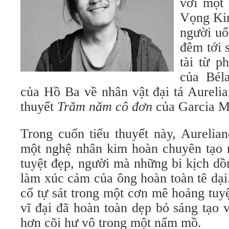
với một 
Vọng Kin
người uố
đêm tới 
tài từ 
của Bél
của Hồ Ba về nhân vật đại tá Aurelia
thuyết
Trăm năm cô đơn
của Garcia M
Trong cuốn tiểu thuyết này, Aurelian
một nghệ nhân kim hoàn chuyên tạo 
tuyệt đẹp, người mà những bi kịch dồ
làm xúc cảm của ông hoàn toàn tê dại
cố tự sát trong một cơn mê hoảng tuy
vĩ đại đã hoàn toàn dẹp bỏ sáng tạo
hơn cõi hư vô trong một nấm mồ.