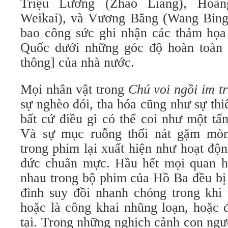
Triệu Lương (Zhao Liang), Hoà
Weikai), và Vương Băng (Wang Bing
bao công sức ghi nhận các thảm họa 
Quốc dưới những góc độ hoàn toàn k
thông] của nhà nước.
Mọi nhân vật trong
Chú voi ngồi im t
sự nghèo đói, tha hóa cũng như sự th
bất cứ điều gì có thể coi như một tấ
Và sự mục ruỗng thối nát gặm mò
trong phim lại xuất hiện như hoạt độ
đức chuẩn mực. Hầu hết mọi quan h
nhau trong bộ phim của Hồ Ba đều bị
đình suy đồi nhanh chóng trong khi
hoặc là công khai nhũng loạn, hoặc 
tại. Trong những nghịch cảnh con ngư