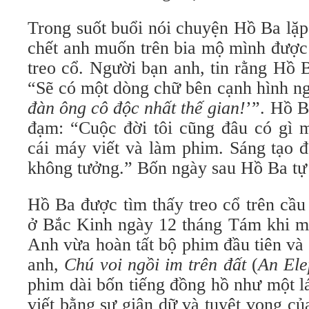
Trong suốt buổi nói chuyện Hồ Ba lặp 
chết anh muốn trên bia mộ mình được
treo cổ. Người bạn anh, tin rằng Hồ B
“Sẽ có một dòng chữ bên cạnh hình ng
đàn ông cô độc nhất thế gian!
’”. Hồ B
đạm: “Cuộc đời tôi cũng đâu có gì m
cái máy viết và làm phim. Sáng tạo 
không tưởng.” Bốn ngày sau Hồ Ba tự 
Hồ Ba được tìm thấy treo cổ trên cầu
ở Bắc Kinh ngày 12 tháng Tám khi mớ
Anh vừa hoàn tất bộ phim đầu tiên và
anh,
Chú voi ngồi im trên đất
(
An Elep
phim dài bốn tiếng đồng hồ như một l
viết bằng sự giận dữ và tuyệt vọng củ