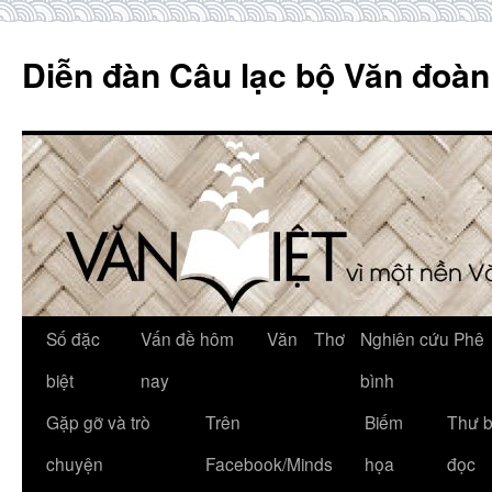
Skip
to
Diễn đàn Câu lạc bộ Văn đoàn
content
Số đặc
Vấn đề hôm
Văn
Thơ
Nghiên cứu Phê
biệt
nay
bình
Gặp gỡ và trò
Trên
Biếm
Thư 
chuyện
Facebook/Minds
họa
đọc