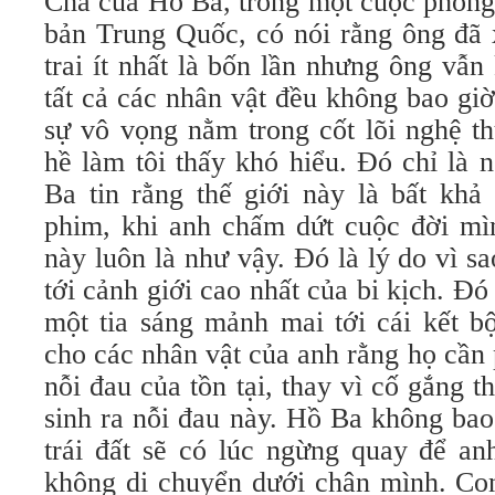
Cha của Hồ Ba, trong một cuộc phỏng
bản Trung Quốc, có nói rằng ông đã
trai ít nhất là bốn lần nhưng ông vẫn
tất cả các nhân vật đều không bao gi
sự vô vọng nằm trong cốt lõi nghệ t
hề làm tôi thấy khó hiểu. Đó chỉ là 
Ba tin rằng thế giới này là bất khả
phim, khi anh chấm dứt cuộc đời mìn
này luôn là như vậy. Đó là lý do vì 
tới cảnh giới cao nhất của bi kịch. Đó
một tia sáng mảnh mai tới cái kết b
cho các nhân vật của anh rằng họ cần
nỗi đau của tồn tại, thay vì cố gắng t
sinh ra nỗi đau này. Hồ Ba không bao
trái đất sẽ có lúc ngừng quay để an
không di chuyển dưới chân mình. Con