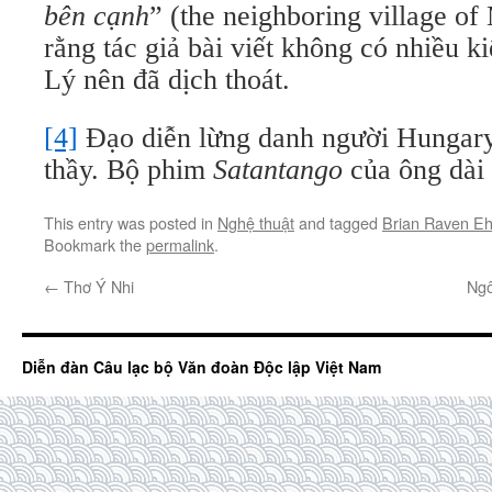
bên cạnh
” (the neighboring village o
rằng tác giả bài viết không có nhiều 
Lý nên đã dịch thoát.
[4]
Đạo diễn lừng danh người Hungary
thầy. Bộ phim
Satantango
của ông dài 
This entry was posted in
Nghệ thuật
and tagged
Brian Raven Eh
Bookmark the
permalink
.
←
Thơ Ý Nhi
Ngô
Diễn đàn Câu lạc bộ Văn đoàn Độc lập Việt Nam