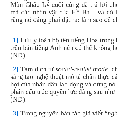
Mãn Châu Lý cuối cùng đã trả lời ch
mà các nhân vật của Hồ Ba – và có l
rằng nó đáng phải đặt ra: làm sao để 
[1]
Lưu ý toàn bộ tên tiếng Hoa trong 
trên bản tiếng Anh nên có thể không h
(ND).
[2]
Tạm dịch từ
social-realist mode
, c
sáng tạo nghệ thuật mô tả chân thực cá
hội của nhân dân lao động và dùng nó
phán cấu trúc quyền lực đằng sau nhữ
(ND).
[3]
Trong nguyên bản tác giả viết “
ngô