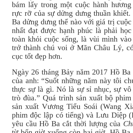
bám lấy trong một cuộc hành hương t
rực rỡ của sự dửng dưng thuần khiết
Ba dửng dưng thế nào với giá trị cuộ
nhất đạt được hạnh phúc là phải học
toàn khỏi cuộc sống, là vùi mình vào 
trở thành chú voi ở Mãn Châu Lý, có 
cục tốt đẹp hơn.
Ngày 26 tháng Bảy năm 2017 Hồ Ba p
của anh: “Suốt những năm này tôi ch
thực sự là gì. Nó là sự sỉ nhục, sự vô
trò đùa.” Quá trình sản xuất bộ phim
sản xuất Vương Tiểu Soái (Wang Xi
phim độc lập có tiếng) và Lưu Diệp (
yêu cầu Hồ Ba cắt thời lượng của
Ch
từ bốn giờ xuống còn hai giờ. Hồ Ba