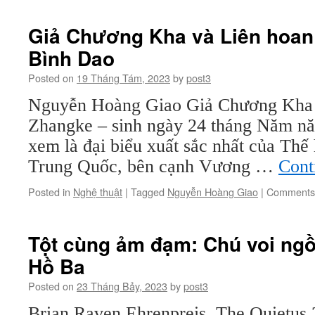
Giả Chương Kha và Liên hoan
Bình Dao
Posted on
19 Tháng Tám, 2023
by
post3
Nguyễn Hoàng Giao Giả Chương Kha 
Zhangke – sinh ngày 24 tháng Năm n
xem là đại biểu xuất sắc nhất của Thế
Trung Quốc, bên cạnh Vương …
Cont
Posted in
Nghệ thuật
|
Tagged
Nguyễn Hoàng Giao
|
Comments 
Tột cùng ảm đạm: Chú voi ngồi
Hồ Ba
Posted on
23 Tháng Bảy, 2023
by
post3
Brian Raven Ehrenpreis, The Quietus