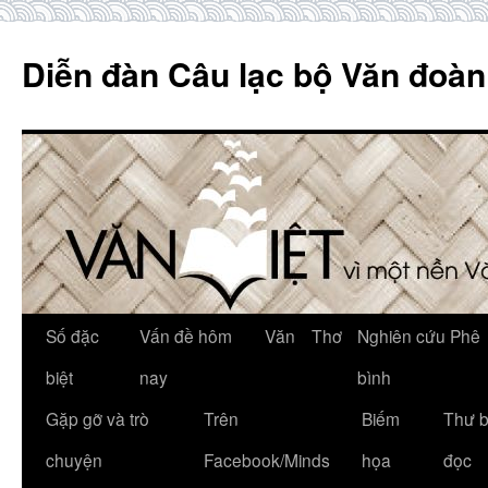
Skip
to
Diễn đàn Câu lạc bộ Văn đoàn
content
Số đặc
Vấn đề hôm
Văn
Thơ
Nghiên cứu Phê
biệt
nay
bình
Gặp gỡ và trò
Trên
Biếm
Thư 
chuyện
Facebook/Minds
họa
đọc