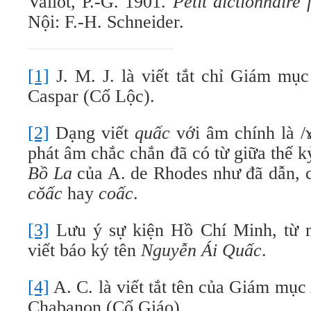
Vallot, P.-G. 1901.
Petit dictionnaire
Nội: F.-H. Schneider.
[1]
J. M. J. là viết tắt chỉ Giám mụ
Caspar (Cố Lộc).
[2]
Dạng viết
quấc
với âm chính là /ɤ
phát âm chắc chắn đã có từ giữa thế 
Bồ La
của A. de Rhodes như đã dẫn, 
cŏấc
hay
coấc
.
[3]
Lưu ý sự kiện Hồ Chí Minh, từ 
viết báo ký tên
Nguyễn Ái Quấc
.
[4]
A. C. là viết tắt tên của Giám mục
Chabanon (Cố Giáo).