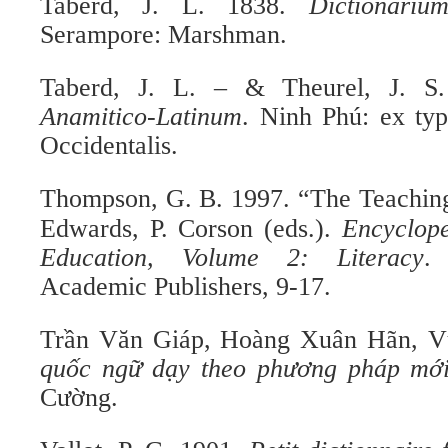
Taberd, J. L. 1838.
Dictionariu
Serampore: Marshman.
Taberd, J. L. – & Theurel, J. S
Anamitico
-Latinum
. Ninh Phú: ex typ
Occidentalis.
Thompson, G. B. 1997. “The Teaching
Edwards, P. Corson (eds.).
Encyclop
Education, Volume 2: Literacy
.
Academic Publishers, 9-17.
Trần Văn Giáp, Hoàng Xuân Hãn, V
quốc ngữ dạy theo phương pháp mớ
Cường.