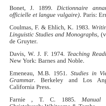
Bonet, J. 1899.
Dictionnaire anna
officielle et langue vulgaire)
. Paris: E
Coulmas, F. & Ehlich, K. 1983.
Writi
Linguistic Studies and Monographs
, (
de Gruyter.
Davis, W. J. F. 1974.
Teaching Read
New York: Barnes and Noble.
Emeneau, M.B. 1951.
Studies in V
Grammar
. Berkeley and Los Ange
California Press.
Farnie , T. C. 1885.
Manual 