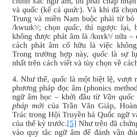
chính xác ngữ âm, thì phải chấp nhận
và
quấc
(kể cả
quức
). Và khi đã chọ
Trung và miền Nam buộc phải từ bỏ 
/kwɯk
/; chọn
quấc
, thì ngược lại,
5
không được phát âm là /kuɤk
/ nữa –
5
cách phát âm cố hữu là việc không
Trong trường hợp này,
quốc
là sự lự
nhất trên cách viết và tùy chọn về các
4. Như thế,
quốc
là một biệt lệ, vượt
phương pháp đọc âm (phonics method
ngữ âm học – khởi đầu từ
Vần quốc 
pháp mới
của Trần Văn Giáp, Hoà
Trác trong Hội Truyền bá Quốc ngữ v
của thế kỷ trước.
[5]
Như trên đã chứng
vào quy tắc ngữ âm để đánh vần đ