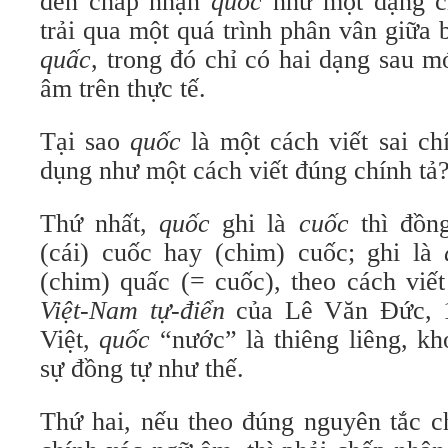
đến chấp nhận
quốc
như một dạng c
trải qua một quá trình phân vân giữa
quấc
, trong đó chỉ có hai dạng sau m
âm trên thực tế.
Tại sao
quốc
là một cách viết sai ch
dụng như một cách viết đúng chính tả
Thứ nhất,
quốc
ghi là
cuốc
thì đồng
(cái) cuốc hay (chim) cuốc; ghi là
(chim) quấc (= cuốc), theo cách vi
Việt-Nam tự-điển
của Lê Văn Đức, 1
Việt,
quốc
“nước” là thiêng liêng, k
sự đồng tự như thế.
Thứ hai, nếu theo đúng nguyên tắc c