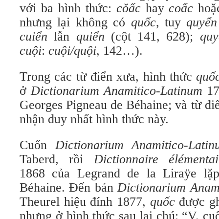
với ba hình thức:
cŏấc
hay
coấc
hoặ
nhưng lại không có
quốc
, tuy
quyển
cuiển
lẫn
quiển
(cột 141, 628);
quy
cuội
:
cuội/quội
, 142…).
Trong các từ điển xưa, hình thức
quố
ở
Dictionarium Anamitico
-Latinum
17
Georges Pigneau de Béhaine; và từ đi
nhận duy nhất hình thức này.
Cuốn
Dictionarium Anamitico
-Latin
Taberd, rồi
Dictionnaire élémentai
1868 của Legrand de la Liraÿe lặp
Béhaine. Đến bản
Dictionarium Anam
Theurel hiệu đính 1877,
quốc
được gh
nhưng ở hình thức sau lại chú: “V. c