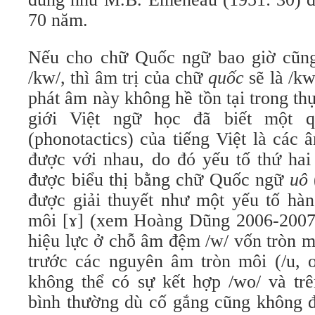
70 năm.
Nếu cho chữ Quốc ngữ bao giờ cũ
/kw/, thì âm trị của chữ
quốc
sẽ là /k
phát âm này không hề tồn tại trong thự
giới Việt ngữ học đã biết một 
(phonotactics) của tiếng Việt là các
được với nhau, do đó yếu tố thứ hai
được biểu thị bằng chữ Quốc ngữ
uô
được giải thuyết như một yếu tố hàn
môi [ɤ] (xem Hoàng Dũng 2006-2007)
hiệu lực ở chỗ âm đệm /w/ vốn tròn m
trước các nguyên âm tròn môi (/u, o
không thể có sự kết hợp /wo/ và trê
bình thường dù cố gắng cũng không đ