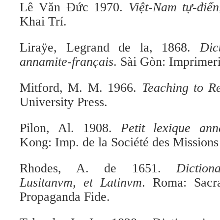
Lê Văn Đức 1970.
Việt-Nam tự-điển
Khai Trí.
Liraÿe, Legrand de la, 1868.
Dic
annamite-français
. Sài Gòn: Imprimeri
Mitford, M. M. 1966.
Teaching to R
University Press.
Pilon, Al. 1908.
Petit lexique ann
Kong: Imp. de la Société des Missions
Rhodes, A. de 1651.
Dictio
Lusitanvm, et Latinvm
. Roma: Sacra
Propaganda Fide.