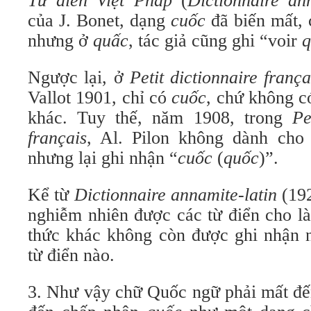
Từ điển Việt Pháp
(
Dictionnaire an
của J. Bonet, dạng
cuốc
đã biến mất,
nhưng ở
quấc
, tác giả cũng ghi “voir
q
Ngược lại, ở
Petit dictionnaire franç
Vallot 1901, chỉ có
cuốc
, chứ không c
khác.
Tuy thế, năm 1908, trong
Pe
français
, Al. Pilon không dành ch
nhưng lại ghi nhận “
cuốc
(
quốc
)”.
Kể từ
Dictionnaire annamite-
latin
(19
nghiễm nhiên được các từ điển cho l
thức khác không còn được ghi nhận n
từ điển nào.
3. Như vậy chữ Quốc ngữ phải mất đế