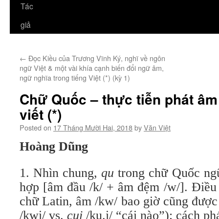
Tác
giả
←
Đọc Kiều của Trương Vĩnh Ký, nghĩ về ngôn
ngữ Việt & một vài khía cạnh biến đổi ngữ âm,
ngữ nghĩa trong tiếng Việt (*) (kỳ 1)
Chữ Quốc – thực tiễn phát âm
viết (*)
Posted on
17 Tháng Mười Hai, 2018
by
Văn Việt
Hoàng Dũng
1. Nhìn chung,
qu
trong chữ Quốc ngữ
hợp [âm đầu /k/ + âm đệm /w/]. Điều 
chữ Latin, âm /kw/ bao giờ cũng được
/kwi/ vs.
cui
/ku.i/ “cái nào”); cách ph