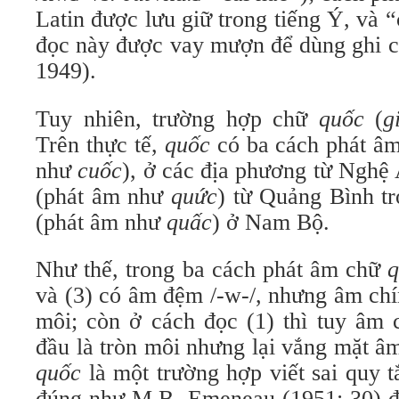
Latin được lưu giữ trong tiếng Ý, và “
đọc này được vay mượn để dùng ghi c
1949).
Tuy nhiên, trường hợp chữ
quốc
(
g
Trên thực tế,
quốc
có ba cách phát âm
như
cuốc
), ở các địa phương từ Nghệ 
(phát âm như
quức
) từ Quảng Bình tr
(phát âm như
quấc
) ở Nam Bộ.
Như thế, trong ba cách phát âm chữ
và (3) có âm đệm /-w-/, nhưng âm chín
môi; còn ở cách đọc (1) thì tuy âm c
đầu là tròn môi nhưng lại vắng mặt â
quốc
là một trường hợp viết sai quy t
đúng như M.B. Emeneau (1951: 30) đã