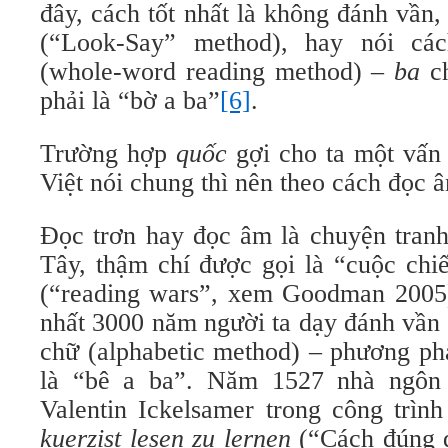
đây, cách tốt nhất là không đánh vần
(“Look-Say” method), hay nói cá
(whole-word reading method) –
ba
ch
phải là “bờ a ba”
[6]
.
Trường hợp
quốc
gợi cho ta một vấn 
Việt nói chung thì nên theo cách đọc 
Đọc trơn hay đọc âm là chuyện tranh
Tây, thậm chí được gọi là “cuộc chi
(“reading wars”, xem Goodman 2005)
nhất 3000 năm người ta dạy đánh vần 
chữ (alphabetic method) – phương ph
là “bê a ba”. Năm 1527 nhà ngôn
Valentin Ickelsamer trong công trìn
kuerzist lesen zu lernen
(“Cách đúng 