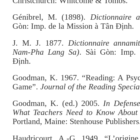
Christchurch: Whitcome & Tombs.
Génibrel, M. (1898).
Dictionnaire a
Gòn:
Imp. de la Mission à Tân Định.
J. M. J. 1877.
Dictionnaire annamit
Nam-Pha Lang Sa)
. Sài Gòn: Imp.
Định.
Goodman, K. 1967. “Reading: A Psych
Game”.
Journal of the Reading Special
Goodman, K. (ed.) 2005.
In Defens
What Teachers Need to Know About
Portland, Maine: Stenhouse Publishers
Haudricourt, A.-G. 1949. “L’origine 