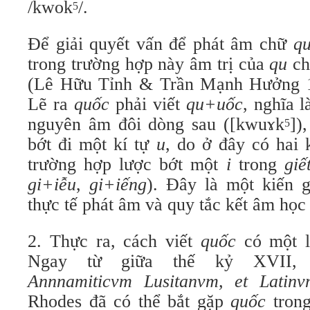
/kwok
/.
5
Để giải quyết vấn để phát âm chữ
q
trong trường hợp này âm trị của
qu
chí
(Lê Hữu Tỉnh & Trần Mạnh Hưởng 19
Lẽ ra
quốc
phải viết
qu+uốc
, nghĩa 
nguyên âm đôi dòng sau ([kwuɤk
])
5
bớt đi một kí tự
u
, do ở đây có hai 
trường hợp lược bớt một
i
trong
giế
gi+iễu
,
gi+iếng
). Đây là một kiến g
thực tế phát âm và quy tắc kết âm học 
2. Thực ra, cách viết
quốc
có một l
Ngay từ giữa thế kỷ XVII,
Annnamiticvm Lusitanvm, et Latinv
Rhodes đã có thể bắt gặp
quốc
tron