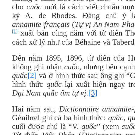
cho
cuốc
mới là cách viết chuẩn mực, 
kỳ A. de Rhodes. Đáng chú ý 
annamite-français
(
Tự vị An Nam-Pha
[1]
xuất bản cùng năm với từ điển The
cách xử lý như của Béhaine và Taberd
Đến năm 1895, 1896, từ điển của H
không ghi nhận
cuốc
, nhưng bên cạn
quấc
[2]
và ở hình thức sau ông ghi “
hình thức
quấc
lại xuất hiện ngay tr
Đại Nam quấc âm tự vị
.
[3]
Hai năm sau,
Dictionnaire annamite-
Génibrel ghi cả ba hình thức:
quấc
,
q
cuối được chú là “V.
quốc
” (xem
cuố