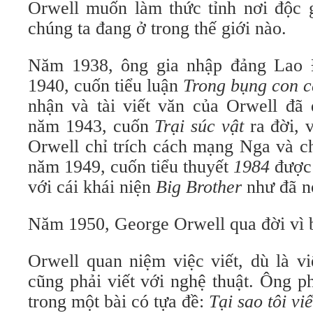
Orwell muốn làm thức tỉnh nơi độc g
chúng ta đang ở trong thế giới nào.
Năm 1938, ông gia nhập đảng Lao
1940, cuốn tiểu luận
Trong bụng con c
nhận và tài viết văn của Orwell đã
năm 1943, cuốn
Trại súc vật
ra đời, 
Orwell chỉ trích cách mạng Nga và ch
năm 1949, cuốn tiểu thuyết
1984
được 
với cái khái niện
Big Brother
như đã nó
Năm 1950, George Orwell qua đời vì bệ
Orwell quan niệm việc viết, dù là viế
cũng phải viết với nghệ thuật. Ông p
trong một bài có tựa đề:
Tại sao tôi viế