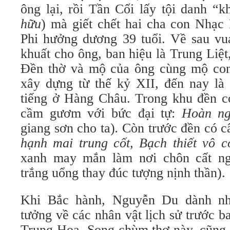
ông lại, rồi Tần Cối lấy tội danh “k
hữu
) mà giết chết hai cha con Nhạc
Phi hưởng dương 39 tuổi. Về sau vu
khuất cho ông, ban hiệu là Trung Liệ
Đền thờ và mộ của ông cùng mộ con
xây dựng từ thế kỷ XII, đến nay là
tiếng ở Hàng Châu. Trong khu đền c
cầm gươm với bức đại tự:
Hoàn n
giang sơn cho ta)
.
Còn trước đền có c
hạnh mai trung cốt, Bạch thiết vô 
xanh may mắn làm nơi chôn cất ngư
trắng uổng thay đúc tượng nịnh thần).
Khi Bắc hành, Nguyễn Du dành nh
tưởng về các nhân vật lịch sử trước b
Trung Hoa. Song chùm thơ này, cũng 