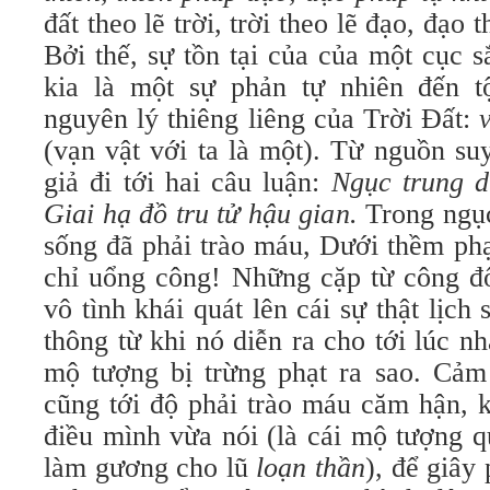
đất theo lẽ trời, trời theo lẽ đạo, đạo 
Bởi thế, sự tồn tại của của một cục 
kia là một sự phản tự nhiên đến t
nguyên lý thiêng liêng của Trời Đất:
(vạn vật với ta là một). Từ nguồn su
giả đi tới hai câu luận:
Ngục trung dĩ
Giai hạ đồ tru tử hậu gian.
Trong ngục
sống đã phải trào máu, Dưới thềm phạt
chỉ uổng công! Những cặp từ công đố
vô tình khái quát lên cái sự thật lịc
thông từ khi nó diễn ra cho tới lúc n
mộ tượng bị trừng phạt ra sao. Cảm
cũng tới độ phải trào máu căm hận, 
điều mình vừa nói (là cái mộ tượng q
làm gương cho lũ
loạn thần
), để giây