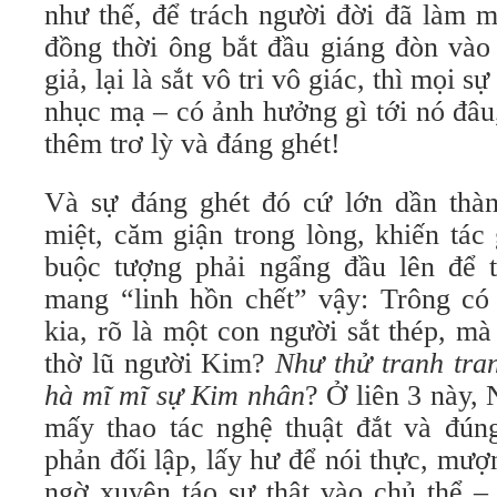
như thế, để trách người đời đã làm m
đồng thời ông bắt đầu giáng đòn vào
giả, lại là sắt vô tri vô giác, thì mọi
nhục mạ – có ảnh hưởng gì tới nó đâu
thêm trơ lỳ và đáng ghét!
Và sự đáng ghét đó cứ lớn dần thà
miệt, căm giận trong lòng, khiến tác
buộc tượng phải ngẩng đầu lên để 
mang “linh hồn chết” vậy: Trông có
kia, rõ là một con người sắt thép, m
thờ lũ người Kim?
Như thử tranh tran
hà mĩ mĩ sự Kim nhân
? Ở liên 3 này,
mấy thao tác nghệ thuật đắt và đún
phản đối lập, lấy hư để nói thực, mư
ngờ xuyên táo sự thật vào chủ thể –