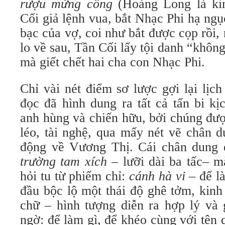
rượu mừng công
(Hoàng Long là ki
Cối giả lệnh vua, bắt Nhạc Phi hạ ngục
bạc của vợ, coi như bắt được cọp rồi, 
lo về sau, Tần Cối lấy tội danh “không
mà giết chết hai cha con Nhạc Phi.
Chỉ vài nét điểm sơ lược gợi lại lịc
đọc đã hình dung ra tất cả tấn bi k
anh hùng và chiến hữu, bởi chúng đư
léo, tài nghệ, qua mấy nét vẽ chân 
động về Vương Thị. Cái chân dung
trường tam xích
– lưỡi dài ba tấc– m
hỏi tu từ phiếm chỉ:
cánh hà vi
– để là
đầu bộc lộ một thái độ ghê tởm, kinh
chữ – hình tượng diễn ra hợp lý và 
ngờ: để làm gì, để khéo cùng với tên 