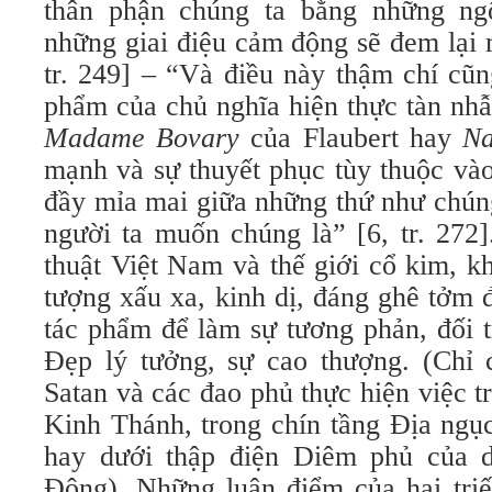
thân phận chúng ta bằng những n
những giai điệu cảm động sẽ đem lại 
tr. 249] – “Và điều này thậm chí cũ
phẩm của chủ nghĩa hiện thực tàn nhẫ
Madame Bovary
của Flaubert hay
N
mạnh và sự thuyết phục tùy thuộc vào
đầy mỉa mai giữa những thứ như chún
người ta muốn chúng là” [6, tr. 272]
thuật Việt Nam và thế giới cổ kim, 
tượng xấu xa, kinh dị, đáng ghê tởm 
tác phẩm để làm sự tương phản, đối t
Đẹp lý tưởng, sự cao thượng. (Chỉ 
Satan và các đao phủ thực hiện việc tr
Kinh Thánh, trong chín tầng Địa ngụ
hay dưới thập điện Diêm phủ của 
Đông). Những luận điểm của hai triế