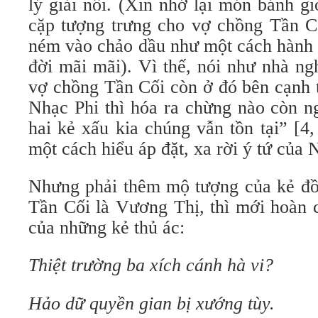
lý giải nổi. (Xin nhớ lại món bánh g
cặp tượng trưng cho vợ chồng Tần Cố
ném vào chảo dầu như một cách hành 
đời mãi mãi). Vì thế, nói như nhà ng
vợ chồng Tần Cối còn ở đó bên cạnh 
Nhạc Phi thì hóa ra chừng nào còn n
hai kẻ xấu kia chúng vẫn tồn tại” [4, 
một cách hiểu áp đặt, xa rời ý tứ của
Nhưng phải thêm mộ tượng của kẻ đồ
Tần Cối là Vương Thị, thì mới hoàn 
của những kẻ thủ ác:
Thiệt trường ba xích cánh hà vi?
Hảo dữ quyền gian bị xướng tùy.