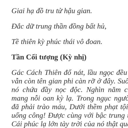
Giai hạ đồ tru tử hậu gian.
Đắc dữ trung thần đồng bất hủ,
Tề thiên kỳ phúc thái vô đoan.
Tần Cối tượng (Kỳ nhị)
Gác Cách Thiên đổ nát, lầu ngọc đều
vẫn còn tên gian phi càn rỡ ở đây. Suố
nó chứa đầy nọc độc. Nghìn năm cụ
mang nỗi oan kỳ lạ. Trong ngục ngườ
đã phải trào máu, Dưới thềm phạt tội
uổng công! Được cùng với bậc trung 
Cái phúc lạ lớn tày trời của nó thật qu