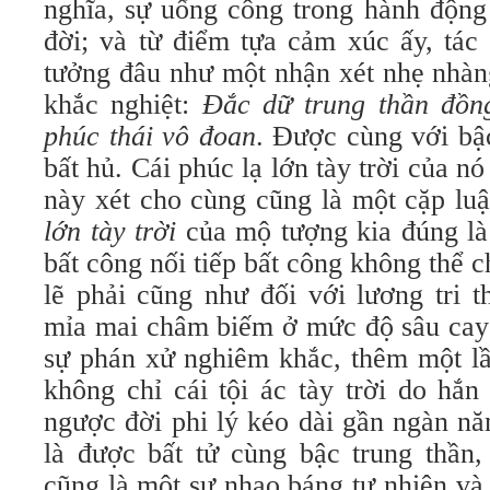
nghĩa, sự uổng công trong hành động
đời; và từ điểm tựa cảm xúc ấy, tác 
tưởng đâu như một nhận xét nhẹ nhàng
khắc nghiệt:
Đắc dữ trung thần đồng
phúc thái vô đoan
. Được cùng với bậ
bất hủ. Cái phúc lạ lớn tày trời của nó
này xét cho cùng cũng là một cặp luậ
lớn tày trời
của mộ tượng kia đúng là
bất công nối tiếp bất công không thể 
lẽ phải cũng như đối với lương tri 
mỉa mai châm biếm ở mức độ sâu cay 
sự phán xử nghiêm khắc, thêm một l
không chỉ cái tội ác tày trời do hắ
ngược đời phi lý kéo dài gần ngàn n
là được bất tử cùng bậc trung thần,
cũng là một sự nhạo báng tự nhiên và