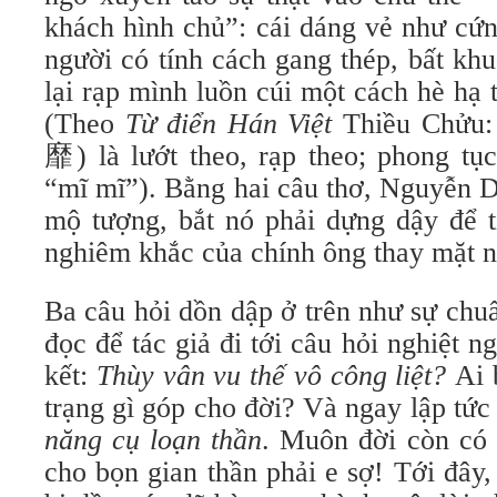
khách hình chủ”: cái dáng vẻ như cứn
người có tính cách gang thép, bất khu
lại rạp mình luồn cúi một cách hè hạ
(Theo
Từ điển Hán Việt
Thiều Chửu:
靡) là lướt theo, rạp theo; phong tục
“mĩ mĩ”). Bằng hai câu thơ, Nguyễn D
mộ tượng, bắt nó phải dựng dậy để t
nghiêm khắc của chính ông thay mặt n
Ba câu hỏi dồn dập ở trên như sự chu
đọc để tác giả đi tới câu hỏi nghiệt n
kết:
Thùy vân vu thế vô công liệt?
Ai 
trạng gì góp cho đời? Và ngay lập tức 
năng cụ loạn thần
. Muôn đời còn có 
cho bọn gian thần phải e sợ! Tới đây