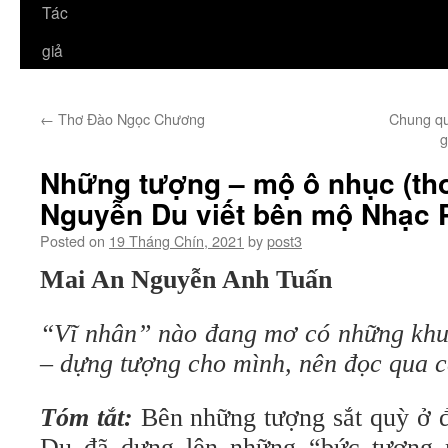
Tác
giả
←
Thơ Đào Ngọc Chương
Chung qu
g
Những tượng – mộ ô nhục (th
Nguyễn Du viết bên mộ Nhạc P
Posted on
19 Tháng Chín, 2021
by
post3
Mai An Nguyễn Anh Tuấn
“Vĩ nhân” nào đang mơ có những khu
– dựng tượng cho mình, nên đọc qua c
Tóm tắt:
Bên những tượng sắt quỳ ở 
Du đã dựng lên những “bức tượng 