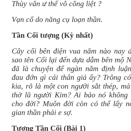
Thùy vân ư thế vô công liệt ?
Vạn cổ do năng cụ loạn thần.
Tần Cối tượng (Kỳ nhất)
Cây cối bên điện vua năm nào nay đ
sao tên Cối lại đến dựa dẫm bên mộ 
đã là chuyện để ngàn năm định luậ
đau đớn gì cái thân giả ấy? Trông c
kia, rõ là một con người sắt thép, m
thờ lũ người Kim? Ai bảo nó không 
cho đời? Muôn đời còn có thể lấy 
gian thần phải e sợ.
Tượng Tần Cối (Bài 1)