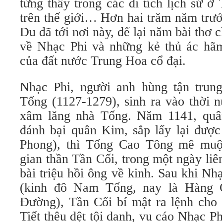
từng thấy trong các di tích lịch sử 
trên thế giới… Hơn hai trăm năm trướ
Du đã tới nơi này, để lại năm bài thơ 
về Nhạc Phi và những kẻ thủ ác hã
của đất nước Trung Hoa cổ đại.
Nhạc Phi, người anh hùng tận trun
Tống (1127-1279), sinh ra vào thời 
xâm lăng nhà Tống. Năm 1141, quâ
đánh bại quân Kim, sắp lấy lại được
Phong), thì Tống Cao Tông mê muội
gian thần Tần Cối, trong một ngày liê
bài triệu hồi ông về kinh. Sau khi N
(kinh đô Nam Tống, nay là Hàng 
Đường), Tần Cối bí mật ra lệnh cho
Tiết thêu dệt tội danh, vu cáo Nhạc 