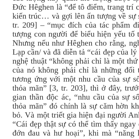
Đức Hêghen là “để tô điểm, trang trí 
kiến trúc… và gợi lên ấn tượng về sự
tr. 209] – “mục đích của tác phẩm đ
tượng con người để biểu hiện yếu tố ti
Nhưng nếu như Hêghen cho rằng, ngh
Lạp cần/ và đã diễn tả “cái đẹp của lý 
nghệ thuật “không phải chỉ là một thứ 
của nó không phải chỉ là những đối 
tương ứng với một nhu cầu của sự số
thỏa mãn” [3, tr. 203], thì ở đây, trư
gian thần độc ác, “nhu cầu của sự s
thỏa mãn” đó chính là sự căm hờn khi
bỏ. Và một triết gia hiện đại người A
“Cái đẹp thật sự có thể tìm thấy ngay
đớn đau và hư hoại”, khi mà “năng l