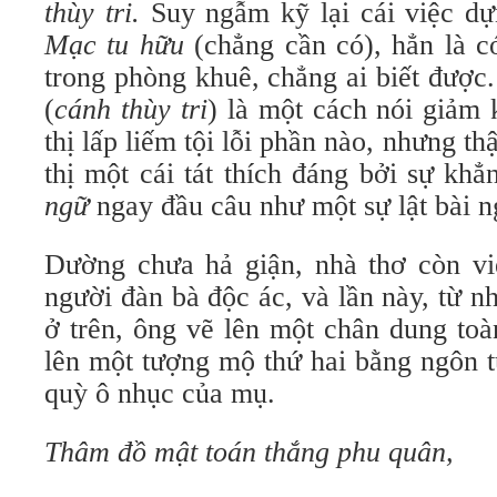
thùy tri.
Suy ngẫm kỹ lại cái việc dự
Mạc tu hữu
(chẳng cần có), hẳn là có
trong phòng khuê, chẳng ai biết được
(
cánh thùy tri
) là một cách nói giảm 
thị lấp liếm tội lỗi phần nào, nhưng th
thị một cái tát thích đáng bởi sự kh
ngữ
ngay đầu câu như một sự lật bài n
Dường chưa hả giận, nhà thơ còn viế
người đàn bà độc ác, và lần này, từ 
ở trên, ông vẽ lên một chân dung to
lên một tượng mộ thứ hai bằng ngôn t
quỳ ô nhục của mụ.
Thâm đồ mật toán thắng phu quân,