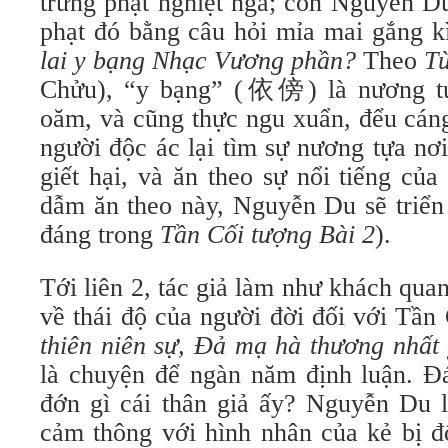
trừng phạt nghiệt ngã; còn Nguyễn Du
phạt đó bằng câu hỏi mỉa mai gắng 
lai y bạng Nhạc Vương phần?
Theo
Từ
Chửu), “y bạng” (依傍) là nương tự
oăm, và cũng thực ngu xuẩn, đểu cáng
người độc ác lại tìm sự nương tựa nơ
giết hại, và ăn theo sự nổi tiếng củ
dẫm ăn theo này, Nguyễn Du sẽ triển 
đáng trong
Tần Cối tượng Bài 2
).
Tới liên 2, tác giả làm như khách qua
về thái độ của người đời đối với Tần
thiên niên sự, Đả mạ hà thương nhất 
là chuyện để ngàn năm định luận. 
đớn gì cái thân giả ấy? Nguyễn Du l
cảm thông với hình nhân của kẻ bị đ