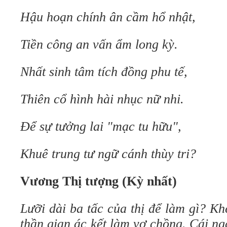
Hậu hoạn chính ân cầm hổ nhật,
Tiền công an vấn ẩm long kỳ.
Nhất sinh tâm tích đồng phu tế,
Thiên cổ hình hài nhục nữ nhi.
Để sự tưởng lai "mạc tu hữu",
Khuê trung tư ngữ cánh thùy tri?
Vương Thị tượng (Kỳ nhất)
Lưỡi dài ba tấc của thị để làm gì? K
thần gian ác kết làm vợ chồng. Cái n