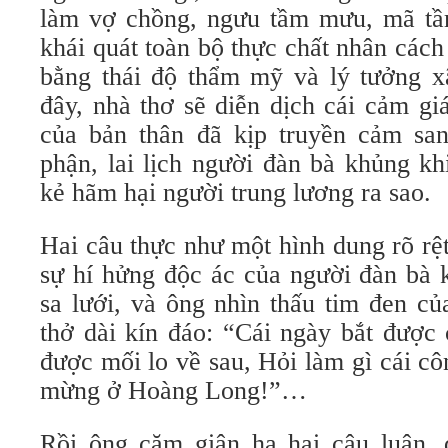
làm vợ chồng, ngưu tầm mưu, mã tầ
khái quát toàn bộ thực chất nhân các
bằng thái độ thẩm mỹ và lý tưởng xã
đây, nhà thơ sẽ diễn dịch cái cảm gi
của bản thân đã kịp truyền cảm sa
phận, lai lịch người đàn bà khủng kh
kẻ hãm hại người trung lương ra sao.
Hai câu thực như một hình dung rõ rệ
sự hí hửng độc ác của người đàn bà 
sa lưới, và ông nhìn thấu tim đen củ
thở dài kín đáo: “Cái ngày bắt được 
được mối lo về sau, Hỏi làm gì cái c
mừng ở Hoàng Long!”…
Rồi ông căm giận hạ hai câu luận, đ