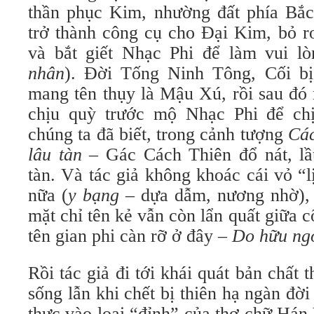
thần phục Kim, nhường đất phía Bắ
trở thành công cụ cho Đại Kim, bỏ r
và bắt giết Nhạc Phi để làm vui l
nhân
). Đời Tống Ninh Tông, Cối bị
mang tên thụy là Mậu Xú, rồi sau đó
chịu quỳ trước mộ Nhạc Phi để chị
chúng ta đã biết, trong cảnh tượng
Các
lâu tàn
– Gác Cách Thiên đổ nát, l
tàn. Và tác giả không khoác cái vỏ “
nữa (
y bạng
– dựa dẫm, nương nhờ),
mặt chỉ tên kẻ vẫn còn lẩn quất giữa 
tên gian phi càn rỡ ở đây –
Do hữu ngo
Rồi tác giả đi tới khái quát bản chất 
sống lẫn khi chết bị thiên hạ ngàn đời
thực vào loại “đỉnh” của thơ chữ Há