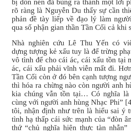
bị dồn nén đã bùng ra thành một lời 
rõ ràng là Nguyễn Du thấy sự cần th
phản đề tày liếp về đạo lý làm ngườ
qua số phận gian thần Tần Cối cả khi s
Nhà nghiên cứu Lê Thu Yến có vi
dựng tượng kẻ xấu tuy là để trừng phạ
vô tình để cho cái ác, cái xấu tồn tạ
ác, cái xấu phải vĩnh viễn mất đi. H
Tần Cối còn ở đó bên cạnh tượng ngư
thì hóa ra chừng nào còn người anh h
kia chúng vẫn tồn tại… Có nghĩa là 
cùng với người anh hùng Nhạc Phi” [4
tôi, nhận định như trên là hiểu sai 
tình hạ thấp cái sức mạnh của “đòn 
thứ “chủ nghĩa hiện thực tàn nhẫn