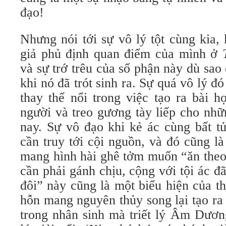
đạo!
Nhưng nói tới sự vô lý tột cùng kia,
giả phủ định quan điểm của mình ở
và sự trớ trêu của số phận này dù sao
khi nó đã trót sinh ra. Sự quá vô lý đ
thay thế nổi trong việc tạo ra bài 
người và treo gương tày liếp cho nhữ
nay. Sự vô đạo khi kẻ ác cùng bất t
cần truy tới cội nguồn, và đó cũng l
mang hình hài ghê tởm muốn “ăn theo
cần phải gánh chịu, cộng với tội ác đ
đôi” này cũng là một biểu hiện của th
hỗn mang nguyên thủy song lại tạo r
trong nhân sinh mà triết lý Âm Dươ