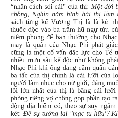
“nhân cách sói cái” của thị:
Một đời 
chồng, Nghìn năm hình hài thị làm
sách từng kể Vương Thị là là kẻ n
thuốc độc vào ba trăm hũ ngự tửu c
niêm phong để ban thưởng cho Nhạc 
may là quân của Nhạc Phi phát giác
cũng là một cố vấn đắc lực cho Tể t
nhiều mưu sâu kế độc như không phát
Nhạc Phi khi ông đang cầm quân đá
ba tấc của thị chính là cái lưỡi của 
người làm nhục cho nữ giới, đáng muô
lỗi lớn nhất của thị là bằng cái lưỡi
phòng riêng vợ chồng góp phần tạo ra
động địa hiếm có, theo sự suy ngẫm 
kết:
Để sự tưởng lai "mạc tu hữu"/ K