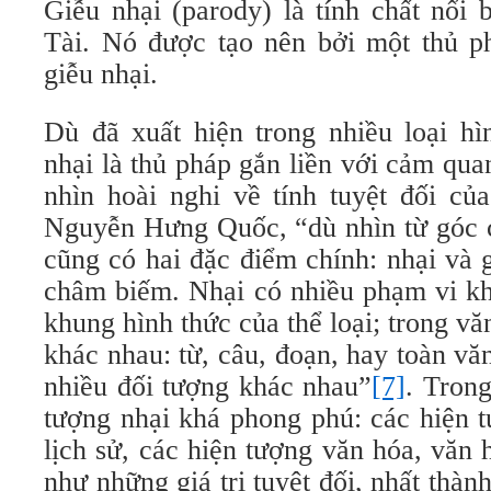
Giễu nhại (parody) là tính chất nổi 
Tài. Nó được tạo nên bởi một thủ ph
giễu nhại.
Dù đã xuất hiện trong nhiều loại hì
nhại là thủ pháp gắn liền với cảm quan
nhìn hoài nghi về tính tuyệt đối củ
Nguyễn Hưng Quốc, “dù nhìn từ góc c
cũng có hai đặc điểm chính: nhại và 
châm biếm. Nhại có nhiều phạm vi kh
khung hình thức của thể loại; trong vă
khác nhau: từ, câu, đoạn, hay toàn v
nhiều đối tượng khác nhau”
[7]
. Trong
tượng nhại khá phong phú: các hiện t
lịch sử, các hiện tượng văn hóa, văn h
như những giá trị tuyệt đối, nhất thà