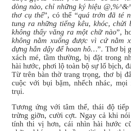
dòng nào, chỉ những ký hiệu @,%^&^
thơ cụ thể
”, có thể “
quá trớn đã té n
tung ra những tiếng kêu, khóc, chửi
không thấy văng ra một chữ nào
”, h
không nằm xuống được vì cứ nằm xu
dựng hắn dậy để hoan hô…
”. Thơ bị 
xách mé, tầm thường, bị đặt trong nh
hài hước, phơi lộ toàn bộ sự lố bịch, 
Từ trên bàn thờ trang trọng, thơ bị 
cuộc với bụi bặm, nhếch nhác, mọi 
trụi.
Tương ứng với tâm thế, thái độ tiếp
trửng giỡn, cười cợt. Ngay cả khi nó
tính thi vị hơn, cái nhìn hài hước c