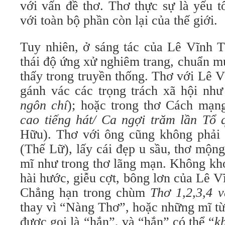
với vấn đề thơ. Thơ thực sự là yếu t
với toàn bộ phần còn lại của thế giới.
Tuy nhiên, ở sáng tác của Lê Vĩnh T
thái độ ứng xử nghiêm trang, chuẩn m
thấy trong truyền thống. Thơ với Lê 
gánh vác các trọng trách xã hội như 
ngôn chí
); hoặc trong thơ Cách mạn
cao tiếng hát/ Ca ngợi trăm lần Tổ 
Hữu). Thơ với ông cũng không phải 
(Thế Lữ), lấy cái đẹp u sầu, thơ mộ
mĩ như trong thơ lãng mạn. Không khó
hài hước, giễu cợt, bông lơn của Lê Vĩ
Chẳng hạn trong chùm
Thơ 1,2,3,4 
thay vì “Nàng Thơ”, hoặc những mĩ từ 
được gọi là “hắn”, và “hắn” có thể “
k