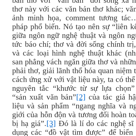
bản thơ với “văn bản” đời sống xã hộ
thơ này với các văn bản thơ khác; vă
ảnh minh họa, comment tương tác…
pháp phổ biến. Nó tạo nên sự “liên k
giữa ngôn ngữ nghệ thuật và ngôn ngữ
tức báo chí; thơ và đời sống chính trị
và các loại hình nghệ thuật khác (n
san phẳng vách ngăn giữa thơ và nhữn
phải thơ, giải lãnh thổ hóa quan niệm 
cách ứng xử với vật liệu này, ta có th
nguyên tắc “khước từ sự lựa chọn” (
“sản xuất văn bản”
[2]
của tác giả hậ
liệu và sản phẩm “ngang nghĩa và ng
giới của hỗn độn và tương đối hoàn toà
bị hạ giá”.
[3]
Đó là lí do các nghệ s
dụng các “đồ vật tìm được” để biến