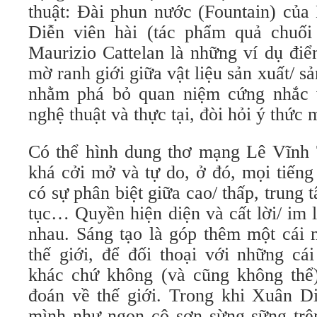
thuật: Đài phun nước (Fountain) củ
Diễn viên hài (tác phẩm quả chuối
Maurizio Cattelan là những ví dụ điể
mờ ranh giới giữa vật liệu sản xuất/ s
nhằm phá bỏ quan niệm cứng nhắc 
nghệ thuật và thực tại, đòi hỏi ý thức
Có thể hình dung thơ mạng Lê Vĩnh 
khá cởi mở và tự do, ở đó, mọi tiếng
có sự phân biệt giữa cao/ thấp, trung 
tục… Quyền hiện diện và cất lời/ im 
nhau. Sáng tạo là góp thêm một cái n
thế giới, để đối thoại với những cái
khác chứ không (và cũng không thể)
đoán về thế giới. Trong khi Xuân D
mình như ngọn cô sơn sừng sững trê