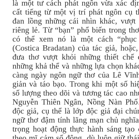
là một tư cách phát ngôn vừa xác đị
cất tiếng từ một vị trí phát ngôn cụ
đan lồng những cái nhìn khác, vượt 
riêng lẻ. Từ “bạn” phổ biến trong th
có thể xem nó là một cách “phục
(Costica Bradatan) của tác giả, hoặ
đưa thơ vượt khỏi những thiết chế
những khả thể và những lựa chọn khá
càng ngày ngôn ngữ thơ của Lê Vĩnh
giản và táo bạo. Trong khi một số h
số lượng theo dõi và tương tác cao n
Nguyễn Thiên Ngân, Nồng Nàn Phố
độc giả, cụ thể là lớp độc giả đại chú
ngữ thơ đậm tính lãng mạn chủ nghĩa
trọng hoạt động thực hành sáng tạo 
theo mĩ cảm số đông, dù luôn giữ thá