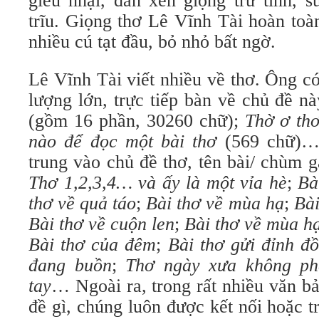
giễu nhại, đan xen giọng trữ tình, s
trĩu. Giọng thơ Lê Vĩnh Tài hoàn toà
nhiều cú tạt đầu, bỏ nhỏ bất ngờ.
Lê Vĩnh Tài viết nhiều về thơ. Ông c
lượng lớn, trực tiếp bàn về chủ đề n
(gồm 16 phần, 30260 chữ);
Thờ ơ th
nào để đọc một bài thơ
(569 chữ)… 
trung vào chủ đề thơ, tên bài/ chùm g
Thơ 1,2,3,4… và ấy là một vỉa hè
;
Bà
thơ về quả táo
;
Bài thơ về mùa hạ
;
Bài
Bài thơ về cuộn len
;
Bài thơ về mùa h
Bài thơ của đêm
;
Bài thơ gửi đỉnh đồ
đang buồn
;
Thơ ngày xưa không phả
tay
… Ngoài ra, trong rất nhiều văn bả
đề gì, chúng luôn được kết nối hoặc tr