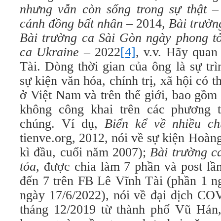
nhưng vẫn còn sống trong sự thật
–
cánh đồng bất nhân
– 2014,
Bài trườn
Bài trường ca Sài Gòn ngày phong t
ca Ukraine
– 2022
[4]
, v.v. Hãy qua
Tài. Dòng thời gian của ông là sự trì
sự kiện văn hóa, chính trị, xã hội có 
ở Việt Nam và trên thế giới, bao gồm 
không công khai trên các phương t
chúng. Ví dụ,
Biển kể về nhiều c
tienve.org, 2012, nói về sự kiện Hoàn
kì đầu, cuối năm 2007);
Bài trường c
tỏa
, được chia làm 7 phần và post lần
đến 7 trên FB Lê Vĩnh Tài (phần 1 n
ngày 17/6/2022), nói về đại dịch CO
tháng 12/2019 từ thành phố Vũ Hán