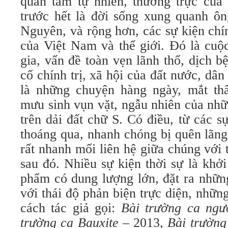
quan tâm tự nhiên, thường trực của 
trước hết là đời sống xung quanh ôn
Nguyên, và rộng hơn, các sự kiện chính
của Việt Nam và thế giới. Đó là cuộ
gia, vấn đề toàn vẹn lãnh thổ, dịch b
cố chính trị, xã hội của đất nước, d
là những chuyện hàng ngày, mắt thấ
mưu sinh vụn vặt, ngẫu nhiên của nh
trên dải đất chữ S. Có điều, từ các sự
thoáng qua, nhanh chóng bị quên lãng
rất nhanh mối liên hệ giữa chúng với 
sau đó. Nhiều sự kiện thời sự là khở
phẩm có dung lượng lớn, đặt ra nhữn
với thái độ phản biện trực diện, nhữn
cách tác giả gọi:
Bài trường ca ng
trường ca Bauxite
– 2013,
Bài trường