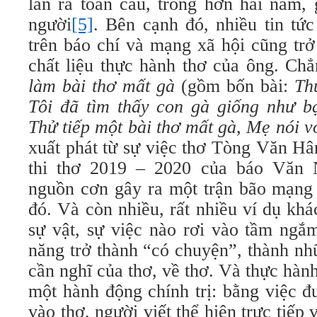
lan ra toàn cầu, trong hơn hai năm, 
người
[5]
. Bên cạnh đó, nhiều tin tứ
trên báo chí và mạng xã hội cũng tr
chất liệu thực hành thơ của ông. C
làm bài thơ mất gà
(gồm bốn bài:
Th
Tôi đã tìm thấy con gà giống như b
Thử tiếp một bài thơ mất gà
,
Mẹ nói vớ
xuất phát từ sự việc thơ Tòng Văn Hâ
thi thơ 2019 – 2020 của báo Văn N
nguồn cơn gây ra một trận bão mạng 
đó. Và còn nhiều, rất nhiều ví dụ kh
sự vật, sự việc nào rơi vào tầm ngắ
năng trở thành “có chuyện”, thành nh
cần nghĩ của thơ, về thơ. Và thực hành
một hành động chính trị: bằng việc đ
vào thơ, người viết thể hiện trực tiếp v