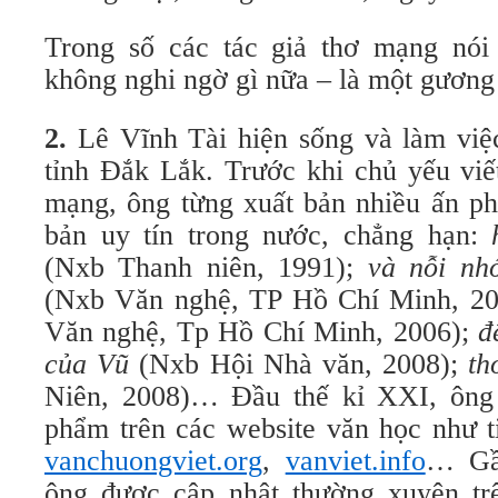
Trong số các tác giả thơ mạng nói
không nghi ngờ gì nữa – là một gương 
2.
Lê Vĩnh Tài
hiện sống và làm việ
tỉnh Đắk Lắk. Trước khi chủ yếu viế
mạng, ông từng xuất bản nhiều ấn p
bản uy tín trong nước, chẳng hạn:
(Nxb Thanh niên,
1991);
và nỗi nh
(Nxb Văn nghệ, TP Hồ Chí Minh, 2
Văn nghệ, Tp Hồ Chí Minh, 2006);
đ
của Vũ
(Nxb Hội Nhà văn, 2008);
th
Niên, 2008)… Đầu thế kỉ XXI, ông 
phẩm trên các website văn học như t
vanchuongviet.org
,
vanviet.info
… Gần
ông được cập nhật thường xuyên tr