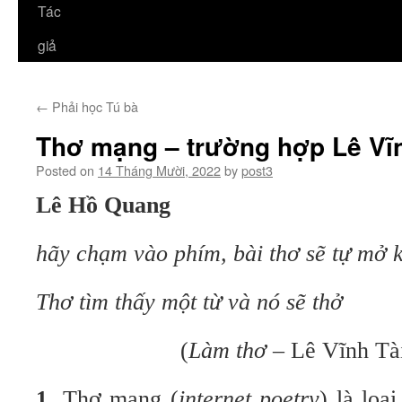
Tác
giả
←
Phải học Tú bà
Thơ mạng – trường hợp Lê Vĩn
Posted on
14 Tháng Mười, 2022
by
post3
Lê Hồ Quang
hãy chạm vào phím, bài thơ sẽ tự mở 
Thơ tìm thấy một từ và nó sẽ thở
(
Làm thơ
– Lê Vĩnh Tà
1
.
Thơ mạng (
internet poetry
) là loạ