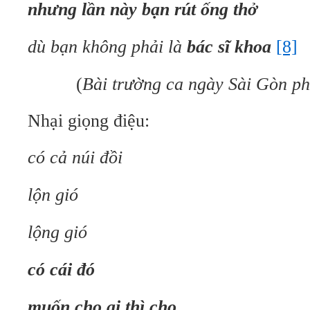
nhưng lần này bạn rút ống thở
dù bạn không phải là
bác sĩ khoa
[8]
(
Bài trường ca ngày Sài Gòn ph
Nhại giọng điệu:
có cả núi đồi
lộn gió
lộng gió
có cái đó
muốn cho ai thì cho