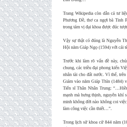
Trang Wikipedia còn dẫn cả tư li
Phương Đề, thơ ca ngợi bà Tinh P
trong tám vị đại khoa được đúc t
Vậy sự thật có đúng là Nguyễn Thị
Hội năm Giáp Ngọ (1594) với cái 
Trước khi làm rõ vấn đề này, chún
chung, các triều đại phong kiến Vi
nhân tài cho đất nước. Vì thế, tr
Giám vào năm Giáp Thìn (1484) v
Tiến sĩ Thân Nhân Trung: “…Hiền 
mạnh mà hưng thịnh, nguyên khí su
minh không đời nào không coi việc 
làm công việc cần thiết…”.
Trong lịch sử khoa cử 844 năm (10