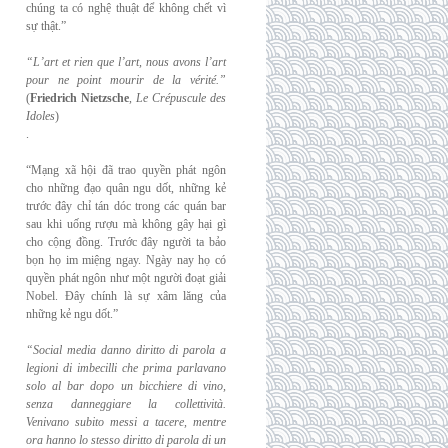
chúng ta có nghệ thuật để không chết vì
sự thật.”
“L’art et rien que l’art, nous avons l’art
pour ne point mourir de la vérité.”
(
Friedrich
Nietzsche
,
Le Crépuscule des
Idoles
)
.
“Mạng xã hội đã trao quyền phát ngôn
cho những đạo quân ngu dốt, những kẻ
trước đây chỉ tán dóc trong các quán bar
sau khi uống rượu mà không gây hại gì
cho cộng đồng. Trước đây người ta bảo
bọn họ im miệng ngay. Ngày nay họ có
quyền phát ngôn như một người đoạt giải
Nobel. Đây chính là sự xâm lăng của
những kẻ ngu dốt.”
“Social media danno diritto di parola a
legioni di imbecilli che prima parlavano
solo al
bar dopo un bicchiere di vino,
senza danneggiare la collettività.
Venivano subito messi a
tacere, mentre
ora hanno lo stesso diritto di parola di un