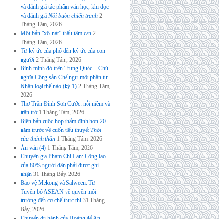
và đánh giá tác phẩm văn học, khi đọc
và đánh giá
Nỗi buồn chiến tranh
2
Tháng Tám, 2026
Một bản “xô-nát” thấu tâm can
2
Tháng Tám, 2026
Từ ký ức của phố đến ký ức của con
người
2 Tháng Tám, 2026
Bình minh đỏ trên Trung Quốc – Chủ
nghĩa Cộng sản Chế ngự một phần tư
Nhân loại thế nào (kỳ 1)
2 Tháng Tám,
2026
Thơ Trần Đình Sơn Cước: nỗi niềm và
trăn trở
1 Tháng Tám, 2026
Biên bản cuộc họp thẩm định hơn 20
năm trước về cuốn tiểu thuyết
Thời
của thánh thần
1 Tháng Tám, 2026
Án văn (4)
1 Tháng Tám, 2026
Chuyên gia Phạm Chi Lan: Công lao
của 80% người dân phải được ghi
nhận
31 Tháng Bảy, 2026
Bảo vệ Mekong và Salween: Từ
Tuyên bố ASEAN về quyền môi
trường đến cơ chế thực thi
31 Tháng
Bảy, 2026
Chuyến du hành của Hoàng đế An