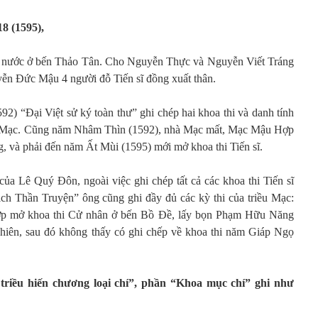
8 (1595),
ng nước ở bến Thảo Tân. Cho Nguyễn Thực và Nguyễn Viết Tráng
uyễn Đức Mậu 4 người đỗ Tiến sĩ đồng xuất thân.
) “Đại Việt sử ký toàn thư” ghi chép hai khoa thi và danh tính
riều Mạc. Cũng năm Nhâm Thìn (1592), nhà Mạc mất, Mạc Mậu Hợp
g, và phải đến năm Ất Mùi (1595) mới mở khoa thi Tiến sĩ.
của Lê Quý Đôn, ngoài việc ghi chép tất cả các khoa thi Tiến sĩ
ịch Thần Truyện” ông cũng ghi đầy đủ các kỳ thi của triều Mạc:
p mở khoa thi Cử nhân ở bến Bồ Đề, lấy bọn Phạm Hữu Năng
nhiên, sau đó không thấy có ghi chếp về khoa thi năm Giáp Ngọ
riều hiến chương loại chí”, phần “Khoa mục chí” ghi như