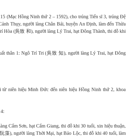
 (Mạc Hồng Ninh thứ 2 – 1592), cho trúng Tiến sĩ 3, trúng Đệ
nh Cảnh Thụy, người làng Chân Bái, huyện An Định, làm đến Thừa
 Trí Hòa (吳致 和), người làng Lý Trai, hạt Đông Thành, thi đỗ khi
uất thân 1: Ngô Trí Tri (吳致 知), người làng Lý Trai, hạt Đông
i từ niên hiệu Minh Đức đến niên hiệu Hồng Ninh thứ 2, khoa
 4:
Cẩm Sơn, hạt Cẩm Giang, thi đỗ khi 30 tuổi, xin hiệu thuận,
阮藻), người làng Thời Mại, hạt Bảo Lộc, thi đỗ khi 40 tuổi, làm