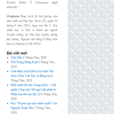
Premio Nobel. È l’invasione
degli
imbecilli.”
(
Umberto Eco
,
trích từ bài phỏng vấn
thực hiện tại Đại học Turin (Ý), ngày 10
tháng 6
năm 2015, ngay sau khi U. Eco
nhận học vị Tiến sĩ danh dự ngành
Truyền thông và
Văn hoá truyền thông
đại chúng. Nguyên văn tiếng Ý đăng trên
báo La Stampa
11.06.2015
)
Bài viết mới
Trần Dần
6 Tháng Tám, 2026
Thơ Trung Dũng Kqđ
6 Tháng Tám,
2026
Giới thiệu sách
Kinh tế tư nhân Việt
Nam
(Trần Văn Thọ và đồng sự)
6
Tháng Tám, 2026
Bình minh đỏ trên Trung Quốc – Chủ
nghĩa Cộng sản Chế ngự một phần tư
Nhân loại thế nào (kỳ 2)
6 Tháng Tám,
2026
Đọc “Xuyên qua mọi chiến tuyến” của
Nguyễn Xuân Thọ
5 Tháng Tám,
2026