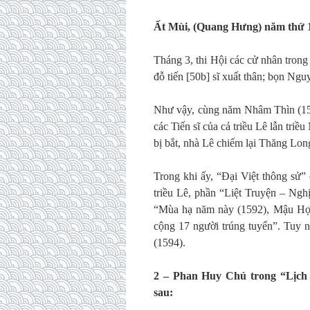
Ất Mùi, (Quang Hưng) năm thứ 1
Tháng 3, thi Hội các cử nhân tro
đỗ tiến [50b] sĩ xuất thân; bọn Ng
Như vậy, cùng năm Nhâm Thìn (1592
các Tiến sĩ của cả triều Lê lẫn t
bị bắt, nhà Lê chiếm lại Thăng Lon
Trong khi ấy, “Đại Việt thông sử” 
triều Lê, phần “Liệt Truyện – Ngh
“Mùa hạ năm này (1592), Mậu Hợ
cộng 17 người trúng tuyển”. Tuy 
(1594).
2 – Phan Huy Chú trong “Lịch t
sau: