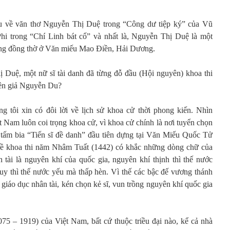
ệu về văn thơ Nguyễn Thị Duệ trong “Công dư tiệp ký” của Vũ
hi trong “Chí Linh bát cổ” và nhất là, Nguyễn Thị Duệ là một
ượng đồng thờ ở Văn miếu Mao Điền, Hải Dương.
 Duệ, một nữ sĩ tài danh đã từng đỗ đầu (Hội nguyên) khoa thi
tên giả Nguyễn Du?
g tôi xin có đôi lời về lịch sử khoa cử thời phong kiến. Nhìn
ệt Nam luôn coi trọng khoa cử, vì khoa cử chính là nơi tuyển chọn
ên tấm bia “Tiến sĩ đề danh” đầu tiên dựng tại Văn Miếu Quốc Tử
ề khoa thi năm Nhâm Tuất (1442) có khắc những dòng chữ của
tài là nguyên khí của quốc gia, nguyên khí thịnh thì thế nước
y thì thế nước yếu mà thấp hèn. Vì thế các bậc đế vương thánh
giáo dục nhân tài, kén chọn kẻ sĩ, vun trồng nguyên khí quốc gia
75 – 1919) của Việt Nam, bất cứ thuộc triều đại nào, kể cả nhà