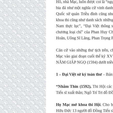
Hồ, nhà Mạc, luôn được coi là “ngụy
bia đá như một nghĩa cử vinh danh 
Quốc sử quán Triều đình cũng như
khoa thi cũng như danh sách những 
Nam thực lục”, “Đại Việt thông 
chương loại chí” của Phan Huy Chú
Hoãn, Uông Sĩ Lãng, Phan Trọng P
Căn cứ vào những thư tịch trên, ch
Mạc vào giai đoạn cuối thế kỷ 
NĂM GIÁP NGỌ (1594) dưới triều
1 – Đại Việt sử ký toàn thư
– Bản
“Nhâm Thìn (1592),
Thi Hội các
Tiến sĩ xuất thân; Ngô Trí Tri đỗ Đồ
Họ Mạc mở khoa thi Hội
. Cho 
Hữu Đức 13 người đỗ Đồng Tiến sĩ 