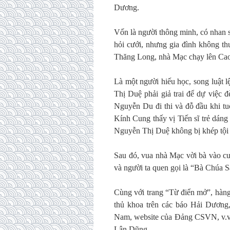
Dương.
Vốn là người thông minh, có nhan 
hỏi cưới, nhưng gia đình không t
Thăng Long, nhà Mạc chạy lên Cao
Là một người hiếu học, song luật 
Thị Duệ phải giả trai để dự việc 
Nguyễn Du đi thi và đỗ đầu khi tu
Kính Cung thấy vị Tiến sĩ trẻ dán
Nguyễn Thị Duệ không bị khép tộ
Sau đó, vua nhà Mạc vời bà vào cun
và người ta quen gọi là “Bà Chúa Sa
Cùng với trang “Từ điển mở”, hàng 
thủ khoa trên các báo Hải Dươn
Nam, website của Đảng CSVN, v.v
Lân Dũng…