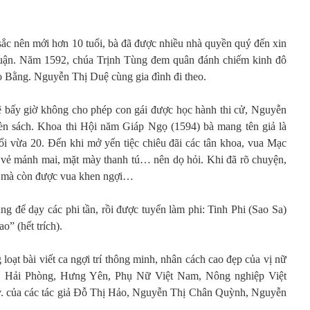
sắc nên mới hơn 10 tuổi, bà đã được nhiều nhà quyền quý đến xin
huận. Năm 1592, chúa Trịnh Tùng đem quân đánh chiếm kinh đô
 Bằng. Nguyễn Thị Duệ cùng gia đình đi theo.
lệ bấy giờ không cho phép con gái được học hành thi cử, Nguyễn
đèn sách. Khoa thi Hội năm Giáp Ngọ (1594) bà mang tên giả là
ổi vừa 20. Đến khi mở yến tiệc chiêu đãi các tân khoa, vua Mạc
g vẻ mảnh mai, mặt mày thanh tú… nên dọ hỏi. Khi đã rõ chuyện,
i mà còn được vua khen ngợi…
g để dạy các phi tần, rồi được tuyển làm phi: Tinh Phi (Sao Sa)
o” (hết trích).
loạt bài viết ca ngợi trí thông minh, nhân cách cao đẹp của vị nữ
g, Hải Phòng, Hưng Yên, Phụ Nữ Việt Nam, Nông nghiệp Việt
. của các tác giả Đỗ Thị Hảo, Nguyễn Thị Chân Quỳnh, Nguyễn