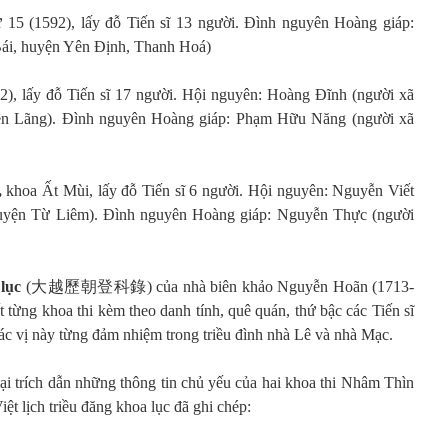
 15 (1592), lấy đỗ Tiến sĩ 13 người. Đình nguyên Hoàng giáp:
ái, huyện Yên Định, Thanh Hoá)
2), lấy đỗ Tiến sĩ 17 người. Hội nguyên: Hoàng Đĩnh (người xã
ên Lãng). Đình nguyên Hoàng giáp: Phạm Hữu Năng (người xã
,
khoa Ất Mùi, lấy đỗ Tiến sĩ 6 người. Hội nguyên: Nguyễn Viết
uyện Từ Liêm). Đình nguyên Hoàng giáp: Nguyễn Thực (người
 lục
(大越歷朝登科錄) của nhà biên khảo Nguyễn Hoãn (1713-
t từng khoa thi kèm theo danh tính, quê quán, thứ bậc các Tiến sĩ
ác vị này từng đảm nhiệm trong triều đình nhà Lê và nhà Mạc.
ại trích dẫn những thông tin chủ yếu của hai khoa thi Nhâm Thìn
t lịch triều đăng khoa lục đã ghi chép: