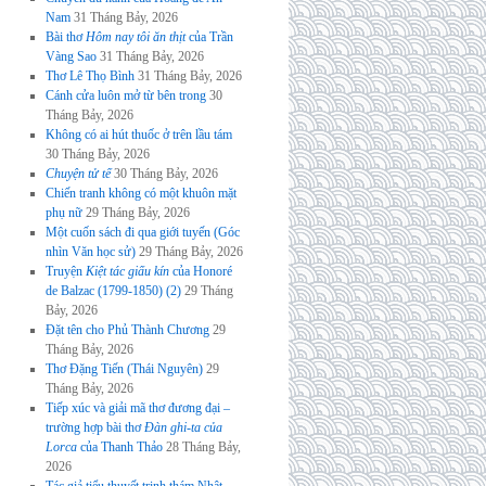
Nam
31 Tháng Bảy, 2026
Bài thơ
Hôm nay tôi ăn thịt
của Trần
Vàng Sao
31 Tháng Bảy, 2026
Thơ Lê Thọ Bình
31 Tháng Bảy, 2026
Cánh cửa luôn mở từ bên trong
30
Tháng Bảy, 2026
Không có ai hút thuốc ở trên lầu tám
30 Tháng Bảy, 2026
Chuyện tử tế
30 Tháng Bảy, 2026
Chiến tranh không có một khuôn mặt
phụ nữ
29 Tháng Bảy, 2026
Một cuốn sách đi qua giới tuyến (Góc
nhìn Văn học sử)
29 Tháng Bảy, 2026
Truyện
Kiệt tác giấu kín
của Honoré
de Balzac (1799-1850) (2)
29 Tháng
Bảy, 2026
Đặt tên cho Phủ Thành Chương
29
Tháng Bảy, 2026
Thơ Đặng Tiến (Thái Nguyên)
29
Tháng Bảy, 2026
Tiếp xúc và giải mã thơ đương đại –
trường hợp bài thơ
Đàn ghi-ta của
Lorca
của Thanh Thảo
28 Tháng Bảy,
2026