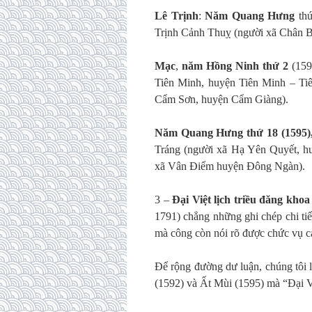
Lê Trịnh
:
Năm Quang Hưng
thứ
Trịnh Cảnh Thuỵ (người xã Chân B
Mạc
,
năm Hồng Ninh thứ 2
(159
Tiên Minh, huyện Tiên Minh – Ti
Cẩm Sơn, huyện Cẩm Giàng).
Năm Quang Hưng thứ 18 (1595)
Tráng (người xã Hạ Yên Quyết, h
xã Vân Điểm huyện Đông Ngàn).
3 –
Đại Việt lịch triều đăng khoa
1791) chẳng những ghi chép chi tiế
mà công còn nói rõ được chức vụ c
Để rộng đường dư luận, chúng tôi l
(1592) và Ất Mùi (1595) mà “Đại Việ