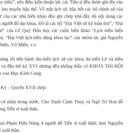
 triều”, nếu điều kiện thuận lợi, các Tiến sĩ đều được ghi tên vào
lưu truyền hậu thế. Về mặt lịch sử, hầu hết các bộ chính sử của
 của các nhà biên khảo đều ghi chép khá đầy đủ nội dung các
người đỗ đại khoa. Đó là các bộ “Đại Việt sử ký toàn thư”, “Đại
sử” của Lê Quý Đôn hay các cuốn biên khảo “Lịch triều hiến
, “Đại Việt lịch triều đăng khoa lục” của nhóm tác giả Nguyễn
hiên, Võ Miên, v.v.
úng tôi tiến hành tìm hiểu lịch sử các khoa thi triều Lê và triều
XV và đầu thế kỷ XVI nhưng đều không thấy có KHOA THI HỘI
 vua Mạc Kính Cung.
 Kỷ – Quyển XVII chép:
 cử nhân trong nước. Cho Trịnh Cảnh Thuỵ và Ngô Trí Hoà đỗ
ng Tiến sĩ xuất thân.
bọn Phạm Hữu Năng 4 người đỗ Tiến sĩ xuất thân; bọn Nguyễn
xuất thân.