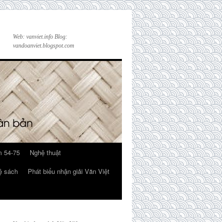
Web: vanviet.info Blog:
vandoanviet.blogspot.com
 54-75
Nghệ thuật
ệ sách
Phát biểu nhận giải Văn Việt