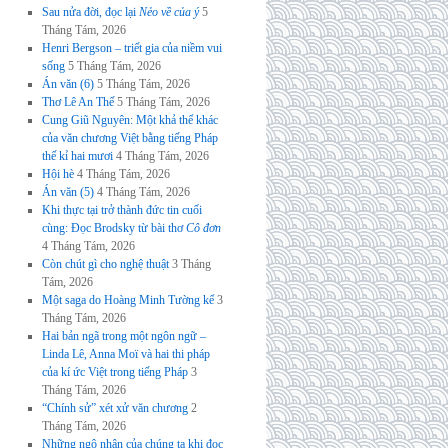
Sau nửa đời, đọc lại
Nẻo về của ý
5
Tháng Tám, 2026
Henri Bergson – triết gia của niềm vui
sống
5 Tháng Tám, 2026
Án văn (6)
5 Tháng Tám, 2026
Thơ Lê An Thế
5 Tháng Tám, 2026
Cung Giũ Nguyên: Một khả thể khác
của văn chương Việt bằng tiếng Pháp
thế kỉ hai mươi
4 Tháng Tám, 2026
Hội hè
4 Tháng Tám, 2026
Án văn (5)
4 Tháng Tám, 2026
Khi thực tại trở thành đức tin cuối
cùng: Đọc Brodsky từ bài thơ
Cô đơn
4 Tháng Tám, 2026
Còn chút gì cho nghệ thuật
3 Tháng
Tám, 2026
Một saga do Hoàng Minh Tường kể
3
Tháng Tám, 2026
Hai bản ngã trong một ngôn ngữ –
Linda Lê, Anna Moï và hai thi pháp
của kí ức Việt trong tiếng Pháp
3
Tháng Tám, 2026
“Chính sử” xét xử văn chương
2
Tháng Tám, 2026
Những ngộ nhận của chúng ta khi đọc