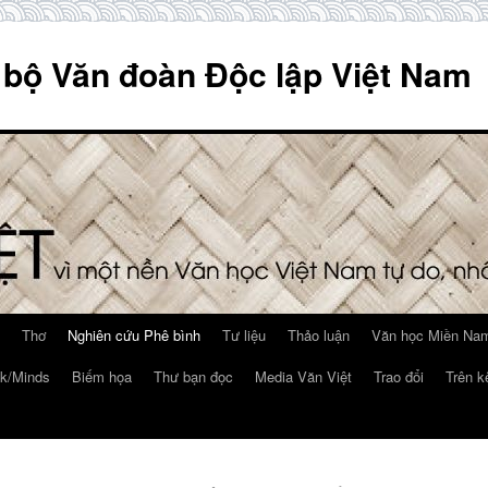
 bộ Văn đoàn Độc lập Việt Nam
Thơ
Nghiên cứu Phê bình
Tư liệu
Thảo luận
Văn học Miền Nam
k/Minds
Biếm họa
Thư bạn đọc
Media Văn Việt
Trao đổi
Trên k