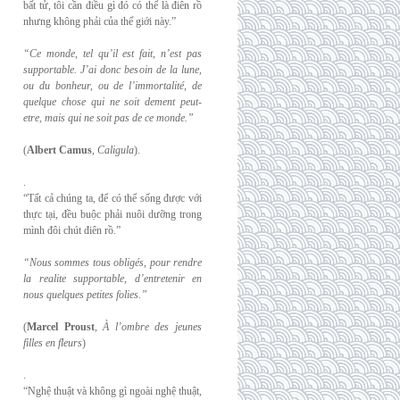
bất tử, tôi cần điều gì đó có thể là điên rồ
nhưng không phải của thế giới này.”
“Ce monde, tel qu’il est fait, n’est pas
supportable. J’ai donc besoin de la lune,
ou du
bonheur, ou de l’immortalité, de
quelque chose qui ne soit dement peut-
etre, mais qui
ne soit pas de ce monde.”
(
Albert Camus
,
Caligula
).
.
“Tất cả chúng ta, để có thể sống được với
thực tại, đều buộc phải nuôi dưỡng trong
mình đôi chút điên rồ.”
“Nous sommes tous obligés, pour rendre
la realite supportable, d’entretenir en
nous
quelques petites folies.”
(
Marcel Proust
,
À l’ombre des jeunes
filles en fleurs
)
.
“Nghệ thuật và không gì ngoài nghệ thuật,