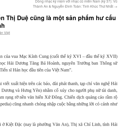
Dòng nhạc kỷ niệm với nhạc cũ miền Nam (kỳ 37): Vũ
Thành An & Nguyễn Đình Toàn: Tình Khúc Thứ Nhất
→
ễn Thị Duệ cũng là một sản phẩm hư cấu
nh
ăn Việt
ần của vua Mạc Kính Cung (cuối thế kỷ XVI – đầu thế kỷ XVII)
 học Hải Dương Tăng Bá Hoành, nguyên Trưởng ban Thông sử
Tiến sĩ Hán học đầu tiên của Việt Nam”.
 viết xuất hiện trên các báo, đài phát thanh, tạp chí văn nghệ Hải
Hải Dương và Hưng Yên) nhằm cổ xúy cho người phụ nữ tài danh,
làm rạng rỡ nền văn hiến Xứ Đông. Chiến dịch quảng cáo rầm rộ
ipedia) cũng nhanh chóng nhập cuộc bằng những lời có cánh như
Kiệt Đặc (nay là phường Văn An), Thị xã Chí Linh, tỉnh Hải