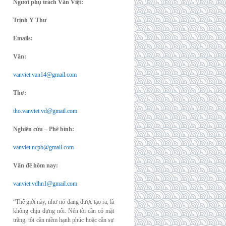
Người phụ trách Văn Việt:
Trịnh Y Thư
Emails:
Văn:
vanviet.van14@gmail.com
Thơ:
tho.vanviet.vd@gmail.com
Nghiên cứu – Phê bình:
vanviet.ncpb@gmail.com
Vấn đề hôm nay:
vanviet.vdhn1@gmail.com
“Thế giới này, như nó đang được tạo ra, là
không chịu đựng nổi. Nên tôi cần có mặt
trăng, tôi cần niềm hạnh phúc hoặc cần sự