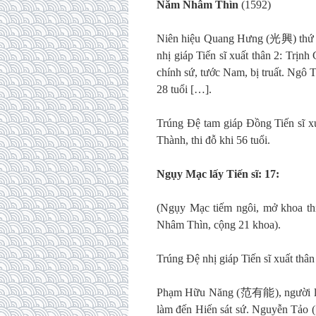
Năm Nhâm Thìn
(1592)
Niên hiệu Quang Hưng (光興) thứ 15
nhị giáp Tiến sĩ xuất thân 2: Trị
chính sứ, tước Nam, bị truất. Ngô
28 tuổi […].
Trúng Đệ tam giáp Đồng Tiến sĩ x
Thành, thi đỗ khi 56 tuổi.
Ngụy Mạc lấy Tiến sĩ: 17:
(Ngụy Mạc tiếm ngôi, mở khoa th
Nhâm Thìn, cộng 21 khoa).
Trúng Đệ nhị giáp Tiến sĩ xuất thân
Phạm Hữu Năng (范有能), người làng 
làm đến Hiến sát sứ. Nguyễn Tảo (