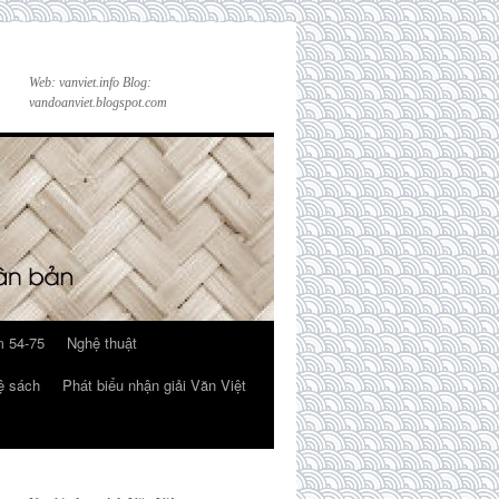
Web: vanviet.info Blog:
vandoanviet.blogspot.com
 54-75
Nghệ thuật
ệ sách
Phát biểu nhận giải Văn Việt