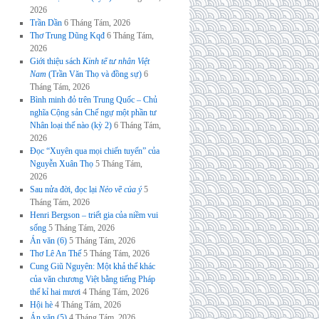
2026
Trần Dần
6 Tháng Tám, 2026
Thơ Trung Dũng Kqđ
6 Tháng Tám,
2026
Giới thiệu sách
Kinh tế tư nhân Việt
Nam
(Trần Văn Thọ và đồng sự)
6
Tháng Tám, 2026
Bình minh đỏ trên Trung Quốc – Chủ
nghĩa Cộng sản Chế ngự một phần tư
Nhân loại thế nào (kỳ 2)
6 Tháng Tám,
2026
Đọc “Xuyên qua mọi chiến tuyến” của
Nguyễn Xuân Thọ
5 Tháng Tám,
2026
Sau nửa đời, đọc lại
Nẻo về của ý
5
Tháng Tám, 2026
Henri Bergson – triết gia của niềm vui
sống
5 Tháng Tám, 2026
Án văn (6)
5 Tháng Tám, 2026
Thơ Lê An Thế
5 Tháng Tám, 2026
Cung Giũ Nguyên: Một khả thể khác
của văn chương Việt bằng tiếng Pháp
thế kỉ hai mươi
4 Tháng Tám, 2026
Hội hè
4 Tháng Tám, 2026
Án văn (5)
4 Tháng Tám, 2026