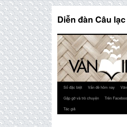
Skip
to
Diễn đàn Câu lạc
content
Số đặc biệt
Vấn đề hôm nay
Văn
Gặp gỡ và trò chuyện
Trên Faceboo
Tác giả