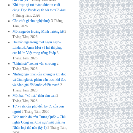
Khi thực tại trở thành đức tin cuối
cùng: Đọc Brodsky từ bài thơ
Cô đơn
4 Tháng Tám, 2026
Còn chút gì cho nghệ thuật
3 Tháng
Tám, 2026
Một saga do Hoàng Minh Tường kể
3
Tháng Tám, 2026
Hai bản ngã trong một ngôn ngữ –
Linda Lê, Anna Moï và hai thi pháp
của kí ức Việt trong tiếng Pháp
3
Tháng Tám, 2026
“Chính sử” xét xử văn chương
2
Tháng Tám, 2026
Những ngộ nhận của chúng ta khi đọc
và đánh giá tác phẩm văn học, khi đọc
và đánh giá
Nỗi buồn chiến tranh
2
Tháng Tám, 2026
Một bản “xô-nát” thấu tâm can
2
Tháng Tám, 2026
Từ ký ức của phố đến ký ức của con
người
2 Tháng Tám, 2026
Bình minh đỏ trên Trung Quốc – Chủ
nghĩa Cộng sản Chế ngự một phần tư
Nhân loại thế nào (kỳ 1)
2 Tháng Tám,