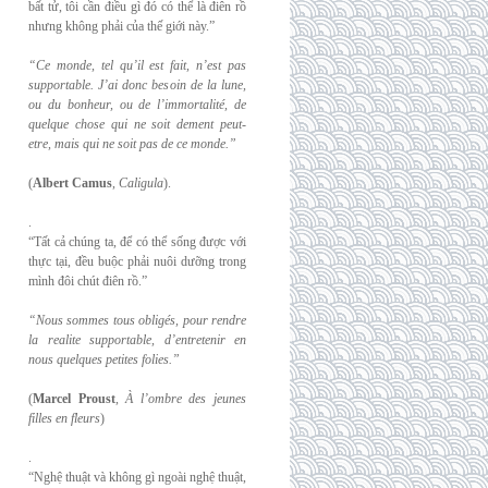
bất tử, tôi cần điều gì đó có thể là điên rồ
nhưng không phải của thế giới này.”
“Ce monde, tel qu’il est fait, n’est pas
supportable. J’ai donc besoin de la lune,
ou du
bonheur, ou de l’immortalité, de
quelque chose qui ne soit dement peut-
etre, mais qui
ne soit pas de ce monde.”
(
Albert Camus
,
Caligula
).
.
“Tất cả chúng ta, để có thể sống được với
thực tại, đều buộc phải nuôi dưỡng trong
mình đôi chút điên rồ.”
“Nous sommes tous obligés, pour rendre
la realite supportable, d’entretenir en
nous
quelques petites folies.”
(
Marcel Proust
,
À l’ombre des jeunes
filles en fleurs
)
.
“Nghệ thuật và không gì ngoài nghệ thuật,