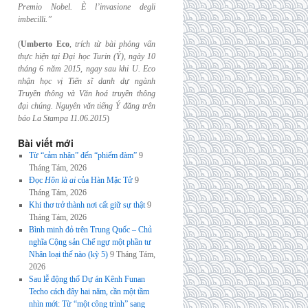
Premio Nobel. È l’invasione
degli
imbecilli.”
(
Umberto Eco
,
trích từ bài phỏng vấn
thực hiện tại Đại học Turin (Ý), ngày 10
tháng 6
năm 2015, ngay sau khi U. Eco
nhận học vị Tiến sĩ danh dự ngành
Truyền thông và
Văn hoá truyền thông
đại chúng. Nguyên văn tiếng Ý đăng trên
báo La Stampa
11.06.2015
)
Bài viết mới
Từ “cảm nhận” đến “phiếm đàm”
9
Tháng Tám, 2026
Đọc
Hồn là ai
của Hàn Mặc Tử
9
Tháng Tám, 2026
Khi thơ trở thành nơi cất giữ sự thật
9
Tháng Tám, 2026
Bình minh đỏ trên Trung Quốc – Chủ
nghĩa Cộng sản Chế ngự một phần tư
Nhân loại thế nào (kỳ 5)
9 Tháng Tám,
2026
Sau lễ động thổ Dự án Kênh Funan
Techo cách đây hai năm, cần một tầm
nhìn mới: Từ “một công trình” sang