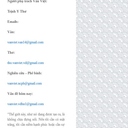
Người phụ trách Văn Việt:
Trịnh Y Thư
Emails:
Văn:
vanviet.van14@gmail.com
Thơ:
tho.vanviet.vd@gmail.com
Nghiên cứu – Phê bình:
vanviet.ncpb@gmail.com
Vấn đề hôm nay:
vanviet.vdhn1@gmail.com
“Thế giới này, như nó đang được tạo ra, là
không chịu đựng nổi. Nên tôi cần có mặt
trăng, tôi cần niềm hạnh phúc hoặc cần sự