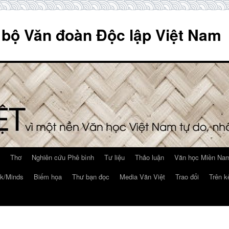
 bộ Văn đoàn Độc lập Việt Nam
Thơ
Nghiên cứu Phê bình
Tư liệu
Thảo luận
Văn học Miền Nam
k/Minds
Biếm họa
Thư bạn đọc
Media Văn Việt
Trao đổi
Trên k