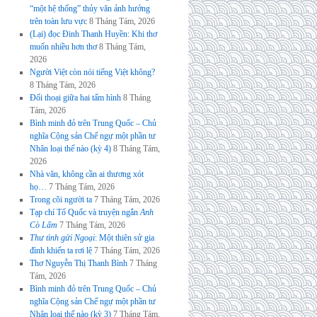
“một hệ thống” thủy văn ảnh hưởng
trên toàn lưu vực
8 Tháng Tám, 2026
(Lại) đọc Đinh Thanh Huyền: Khi thơ
muốn nhiều hơn thơ
8 Tháng Tám,
2026
Người Việt còn nói tiếng Việt không?
8 Tháng Tám, 2026
Đối thoại giữa hai tấm hình
8 Tháng
Tám, 2026
Bình minh đỏ trên Trung Quốc – Chủ
nghĩa Cộng sản Chế ngự một phần tư
Nhân loại thế nào (kỳ 4)
8 Tháng Tám,
2026
Nhà văn, không cần ai thương xót
họ…
7 Tháng Tám, 2026
Trong cõi người ta
7 Tháng Tám, 2026
Tạp chí Tổ Quốc và truyện ngắn
Anh
Cò Lấm
7 Tháng Tám, 2026
Thư tình gửi Ngoại
: Một thiên sử gia
đình khiến ta rơi lệ
7 Tháng Tám, 2026
Thơ Nguyễn Thị Thanh Bình
7 Tháng
Tám, 2026
Bình minh đỏ trên Trung Quốc – Chủ
nghĩa Cộng sản Chế ngự một phần tư
Nhân loại thế nào (kỳ 3)
7 Tháng Tám,