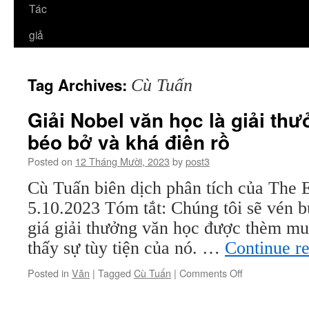
Tác
giả
Tag Archives:
Cù Tuấn
Giải Nobel văn học là giải thư
béo bở và khá điên rồ
Posted on
12 Tháng Mười, 2023
by
post3
Cù Tuấn biên dịch phân tích của The 
5.10.2023 Tóm tắt: Chúng tôi sẽ vén 
giá giải thưởng văn học được thèm mu
thấy sự tùy tiện của nó. …
Continue r
on
Posted in
Văn
|
Tagged
Cù Tuấn
|
Comments Off
Giải
Nobel