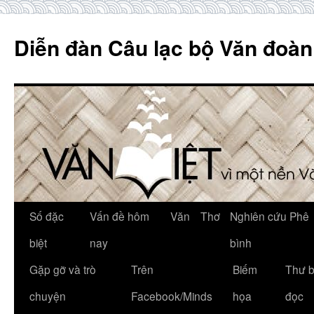
Skip
to
Diễn đàn Câu lạc bộ Văn đoàn
content
Số đặc
Vấn đề hôm
Văn
Thơ
Nghiên cứu Phê
biệt
nay
bình
Gặp gỡ và trò
Trên
Biếm
Thư 
chuyện
Facebook/Minds
họa
đọc