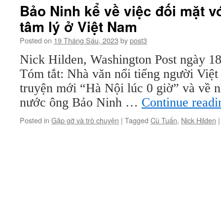
văn
Bảo Ninh kể về việc đối mặt 
học
tâm lý ở Việt Nam
là
giải
Posted on
19 Tháng Sáu, 2023
by
post3
thưởng
đầy
Nick Hilden, Washington Post ngày 1
uy
Tóm tắt: Nhà văn nổi tiếng người Việ
tín,
béo
truyện mới “Hà Nội lúc 0 giờ” và về n
bở
nước ông Bảo Ninh …
Continue read
và
khá
Posted in
Gặp gỡ và trò chuyện
|
Tagged
Cù Tuấn
,
Nick Hilden
|
điên
rồ