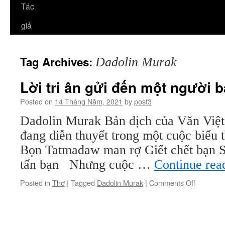
Tác
giả
Tag Archives:
Dadolin Murak
Lời tri ân gửi đến một người b
Posted on
14 Tháng Năm, 2021
by
post3
Dadolin Murak Bản dịch của Văn Việt
đang diễn thuyết trong một cuộc biểu t
Bọn Tatmadaw man rợ Giết chết bạn Sa
tấn bạn Nhưng cuộc …
Continue rea
on
Posted in
Thơ
|
Tagged
Dadolin Murak
|
Comments Off
Lời
tri
ân
gửi