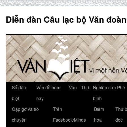
Skip
to
Diễn đàn Câu lạc bộ Văn đoàn
content
Số đặc
Vấn đề hôm
Văn
Thơ
Nghiên cứu Phê
biệt
nay
bình
Gặp gỡ và trò
Trên
Biếm
Thư 
chuyện
Facebook/Minds
họa
đọc