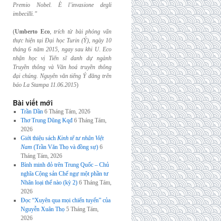
Premio Nobel. È l’invasione
degli
imbecilli.”
(
Umberto Eco
,
trích từ bài phỏng vấn
thực hiện tại Đại học Turin (Ý), ngày 10
tháng 6
năm 2015, ngay sau khi U. Eco
nhận học vị Tiến sĩ danh dự ngành
Truyền thông và
Văn hoá truyền thông
đại chúng. Nguyên văn tiếng Ý đăng trên
báo La Stampa
11.06.2015
)
Bài viết mới
Trần Dần
6 Tháng Tám, 2026
Thơ Trung Dũng Kqđ
6 Tháng Tám,
2026
Giới thiệu sách
Kinh tế tư nhân Việt
Nam
(Trần Văn Thọ và đồng sự)
6
Tháng Tám, 2026
Bình minh đỏ trên Trung Quốc – Chủ
nghĩa Cộng sản Chế ngự một phần tư
Nhân loại thế nào (kỳ 2)
6 Tháng Tám,
2026
Đọc “Xuyên qua mọi chiến tuyến” của
Nguyễn Xuân Thọ
5 Tháng Tám,
2026