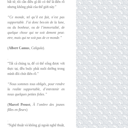
bất tử, tôi cần điều gì đó có thể là điên rồ
nhưng không phải của thế giới này.”
“Ce monde, tel qu’il est fait, n’est pas
supportable. J’ai donc besoin de la lune,
ou du
bonheur, ou de l’immortalité, de
quelque chose qui ne soit dement peut-
etre, mais qui
ne soit pas de ce monde.”
(
Albert Camus
,
Caligula
).
.
“Tất cả chúng ta, để có thể sống được với
thực tại, đều buộc phải nuôi dưỡng trong
mình đôi chút điên rồ.”
“Nous sommes tous obligés, pour rendre
la realite supportable, d’entretenir en
nous
quelques petites folies.”
(
Marcel Proust
,
À l’ombre des jeunes
filles en fleurs
)
.
“Nghệ thuật và không gì ngoài nghệ thuật,