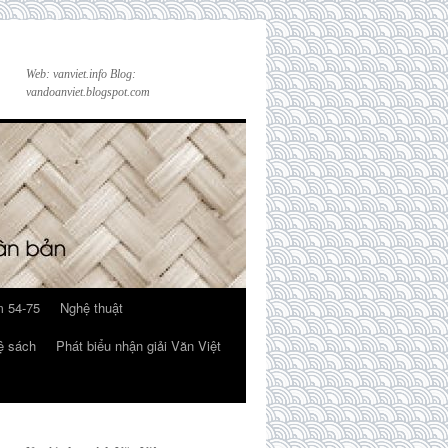
Web: vanviet.info Blog:
vandoanviet.blogspot.com
 54-75
Nghệ thuật
ệ sách
Phát biểu nhận giải Văn Việt