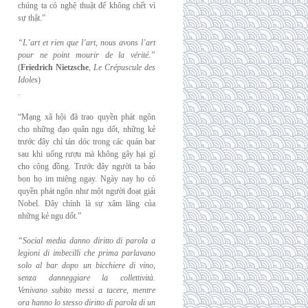
chúng ta có nghệ thuật để không chết vì
sự thật.”
“L’art et rien que l’art, nous avons l’art
pour ne point mourir de la vérité.”
(
Friedrich
Nietzsche
,
Le Crépuscule des
Idoles
)
.
“Mạng xã hội đã trao quyền phát ngôn
cho những đạo quân ngu dốt, những kẻ
trước đây chỉ tán dóc trong các quán bar
sau khi uống rượu mà không gây hại gì
cho cộng đồng. Trước đây người ta bảo
bọn họ im miệng ngay. Ngày nay họ có
quyền phát ngôn như một người đoạt giải
Nobel. Đây chính là sự xâm lăng của
những kẻ ngu dốt.”
“Social media danno diritto di parola a
legioni di imbecilli che prima parlavano
solo al
bar dopo un bicchiere di vino,
senza danneggiare la collettività.
Venivano subito messi a
tacere, mentre
ora hanno lo stesso diritto di parola di un