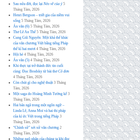
Sau nửa đời, đọc lại
Nẻo về của ý
5
Tháng Tám, 2026
Henri Bergson – triết gia của niềm vui
sống
5 Tháng Tám, 2026
Án văn (6)
5 Tháng Tám, 2026
Thơ Lê An Thế
5 Tháng Tám, 2026
Cung Giũ Nguyên: Một khả thể khác
của văn chương Việt bằng tiếng Pháp
thế kỉ hai mươi
4 Tháng Tám, 2026
Hội hè
4 Tháng Tám, 2026
Án văn (5)
4 Tháng Tám, 2026
Khi thực tại trở thành đức tin cuối
cùng: Đọc Brodsky từ bài thơ
Cô đơn
4 Tháng Tám, 2026
Còn chút gì cho nghệ thuật
3 Tháng
Tám, 2026
Một saga do Hoàng Minh Tường kể
3
Tháng Tám, 2026
Hai bản ngã trong một ngôn ngữ –
Linda Lê, Anna Moï và hai thi pháp
của kí ức Việt trong tiếng Pháp
3
Tháng Tám, 2026
“Chính sử” xét xử văn chương
2
Tháng Tám, 2026
Những ngộ nhận của chúng ta khi đọc