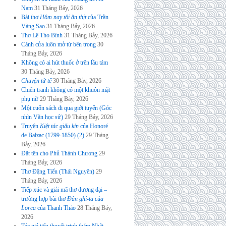
Nam
31 Tháng Bảy, 2026
Bài thơ
Hôm nay tôi ăn thịt
của Trần
Vàng Sao
31 Tháng Bảy, 2026
Thơ Lê Thọ Bình
31 Tháng Bảy, 2026
Cánh cửa luôn mở từ bên trong
30
Tháng Bảy, 2026
Không có ai hút thuốc ở trên lầu tám
30 Tháng Bảy, 2026
Chuyện tử tế
30 Tháng Bảy, 2026
Chiến tranh không có một khuôn mặt
phụ nữ
29 Tháng Bảy, 2026
Một cuốn sách đi qua giới tuyến (Góc
nhìn Văn học sử)
29 Tháng Bảy, 2026
Truyện
Kiệt tác giấu kín
của Honoré
de Balzac (1799-1850) (2)
29 Tháng
Bảy, 2026
Đặt tên cho Phủ Thành Chương
29
Tháng Bảy, 2026
Thơ Đặng Tiến (Thái Nguyên)
29
Tháng Bảy, 2026
Tiếp xúc và giải mã thơ đương đại –
trường hợp bài thơ
Đàn ghi-ta của
Lorca
của Thanh Thảo
28 Tháng Bảy,
2026