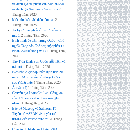
và đánh giá tác phẩm văn học, khi đọc
và đánh giá
Nỗi buồn chiến tranh
2
Tháng Tám, 2026
Một bản “xô-nát” thấu tâm can
2
Tháng Tám, 2026
Từ ký ức của phố đến ký ức của con
người
2 Tháng Tám, 2026
Bình minh đỏ trên Trung Quốc – Chủ
nghĩa Cộng sản Chế ngự một phần tư
Nhân loại thế nào (kỳ 1)
2 Tháng Tám,
2026
Thơ Trần Đình Sơn Cước: nỗi niềm và
trăn trở
1 Tháng Tám, 2026
Biên bản cuộc họp thẩm định hơn 20
năm trước về cuốn tiểu thuyết
Thời
của thánh thần
1 Tháng Tám, 2026
Án văn (4)
1 Tháng Tám, 2026
Chuyên gia Phạm Chi Lan: Công lao
của 80% người dân phải được ghi
nhận
31 Tháng Bảy, 2026
Bảo vệ Mekong và Salween: Từ
Tuyên bố ASEAN về quyền môi
trường đến cơ chế thực thi
31 Tháng
Bảy, 2026
Chuyến du hành của Hoàng đế An