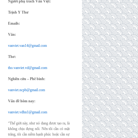
Người phụ trách Văn Việt:
Trịnh Y Thư
Emails:
Văn:
vanviet.van14@gmail.com
Thơ:
tho.vanviet.vd@gmail.com
Nghiên cứu – Phê bình:
vanviet.ncpb@gmail.com
Vấn đề hôm nay:
vanviet.vdhn1@gmail.com
“Thế giới này, như nó đang được tạo ra, là
không chịu đựng nổi. Nên tôi cần có mặt
trăng, tôi cần niềm hạnh phúc hoặc cần sự