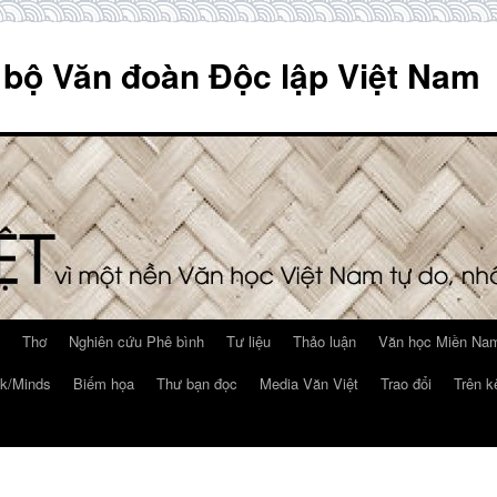
 bộ Văn đoàn Độc lập Việt Nam
Thơ
Nghiên cứu Phê bình
Tư liệu
Thảo luận
Văn học Miền Nam
k/Minds
Biếm họa
Thư bạn đọc
Media Văn Việt
Trao đổi
Trên k