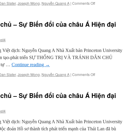
Á
on
Dan Slater
,
Joseph Wong
,
Nguyễn Quang A
|
Comments Off
Hiện
Từ
đại
Phát
(kỳ
triển
 chủ – Sự Biến đổi của châu Á Hiện đại
14
đến
–
Dân
hết)
chủ
ost4
–
Sự
g Việt dịch: Nguyễn Quang A Nhà Xuất bản Princeton University
Biến
đổi
i kiến tạo-phát triển SỰ THỐNG TRỊ VÀ TRÁNH DÂN CHỦ
của
 tự …
Continue reading
→
châu
Á
on
Dan Slater
,
Joseph Wong
,
Nguyễn Quang A
|
Comments Off
Hiện
Từ
đại
Phát
(kỳ
triển
 chủ – Sự Biến đổi của châu Á Hiện đại
13)
đến
Dân
chủ
ost4
–
Sự
g Việt dịch: Nguyễn Quang A Nhà Xuất bản Princeton University
Biến
đổi
Độc đoán Hồ sơ thành tích phát triển mạnh của Thái Lan đã bù
của