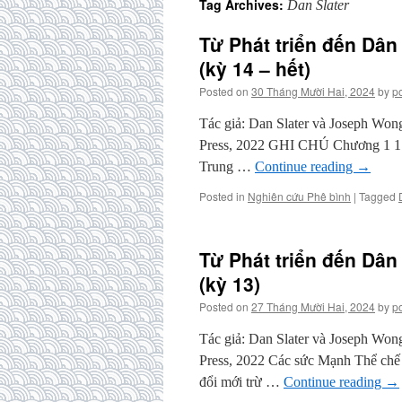
Tag Archives:
Dan Slater
Từ Phát triển đến Dân
(kỳ 14 – hết)
Posted on
30 Tháng Mười Hai, 2024
by
p
Tác giả: Dan Slater và Joseph Won
Press, 2022 GHI CHÚ Chương 1 1. 
Trung …
Continue reading
→
Posted in
Nghiên cứu Phê bình
|
Tagged
Từ Phát triển đến Dân
(kỳ 13)
Posted on
27 Tháng Mười Hai, 2024
by
p
Tác giả: Dan Slater và Joseph Won
Press, 2022 Các sức Mạnh Thể chế 
đổi mới trừ …
Continue reading
→