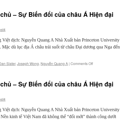
 chủ – Sự Biến đổi của châu Á Hiện đại
ost4
g Việt dịch: Nguyễn Quang A Nhà Xuất bản Princeton University
Mặc dù lục địa Á châu trải suốt từ châu Đại dương qua Nga đến
on
Dan Slater
,
Joseph Wong
,
Nguyễn Quang A
|
Comments Off
Từ
Phát
triển
 chủ – Sự Biến đổi của châu Á Hiện đại
đến
Dân
chủ
ost4
–
Sự
g Việt dịch: Nguyễn Quang A Nhà Xuất bản Princeton University
Biến
đổi
Nền kinh tế Việt Nam đã không thể “đổi mới” thành công dưới
của
châu