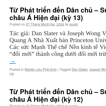
Phát
triển
Từ Phát triển đến Dân chủ – S
đến
châu Á Hiện đại (kỳ 13)
Dân
chủ
Posted on
27 Tháng Mười Hai, 2024
by
post4
–
Sự
Tác giả: Dan Slater và Joseph Wong V
Biến
Quang A Nhà Xuất bản Princeton Unive
đổi
của
Các sức Mạnh Thể chế Nền kinh tế Vi
châu
“đổi mới” thành công dưới đổi mới t
Á
Hiện
→
đại
(kỳ
Posted in
Nghiên cứu Phê bình
|
Tagged
Dan Slater
,
Joseph W
14
on
Off
–
Từ
hết)
Phát
triển
Từ Phát triển đến Dân chủ – S
đến
châu Á Hiện đại (kỳ 12)
Dân
chủ
Posted on
23 Tháng Mười Hai, 2024
by
post4