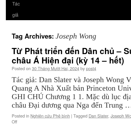
Tác
giả
Tag Archives:
Joseph Wong
Từ Phát triển đến Dân chủ – S
châu Á Hiện đại (kỳ 14 – hết)
Posted on
30 Tháng Mười Hai, 2024
by
post4
Tác giả: Dan Slater và Joseph Wong V
Quang A Nhà Xuất bản Princeton Unive
GHI CHÚ Chương 1 1. Mặc dù lục địa 
châu Đại dương qua Nga đến Trung 
Posted in
Nghiên cứu Phê bình
|
Tagged
Dan Slater
,
Joseph W
on
Off
Từ