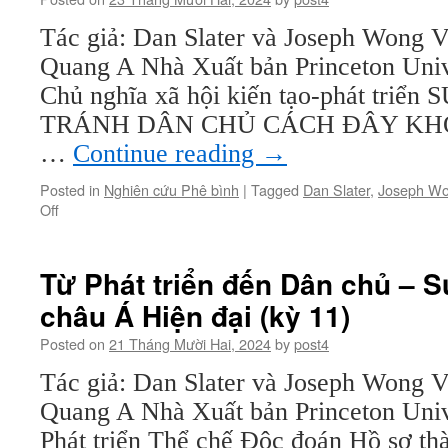
–
Sự
Tác giả: Dan Slater và Joseph Wong V
Biến
Quang A Nhà Xuất bản Princeton Unive
đổi
của
Chủ nghĩa xã hội kiến tạo-phát tri
châu
TRÁNH DÂN CHỦ CÁCH ĐÂY KHÔN
Á
Hiện
…
Continue reading
→
đại
(kỳ
Posted in
Nghiên cứu Phê bình
|
Tagged
Dan Slater
,
Joseph W
13)
on
Off
Từ
Phát
triển
Từ Phát triển đến Dân chủ – S
đến
châu Á Hiện đại (kỳ 11)
Dân
chủ
Posted on
21 Tháng Mười Hai, 2024
by
post4
–
Sự
Tác giả: Dan Slater và Joseph Wong V
Biến
Quang A Nhà Xuất bản Princeton Univ
đổi
của
Phát triển Thể chế Độc đoán Hồ sơ thàn