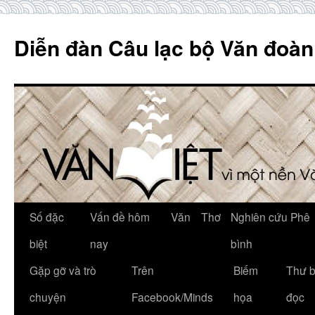
Skip
to
Diễn đàn Câu lạc bộ Văn đoàn
content
Số đặc
Vấn đề hôm
Văn
Thơ
Nghiên cứu Phê
biệt
nay
bình
Gặp gỡ và trò
Trên
Biếm
Thư 
chuyện
Facebook/Minds
họa
đọc