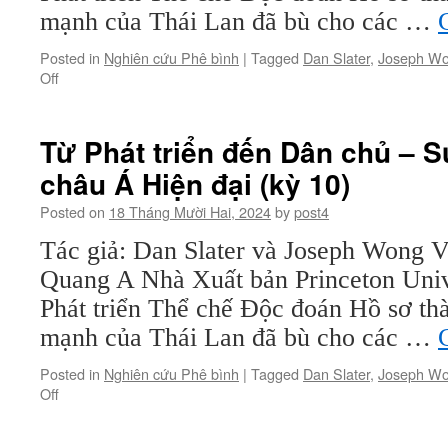
châu
mạnh của Thái Lan đã bù cho các …
Á
Hiện
Posted in
Nghiên cứu Phê bình
|
Tagged
Dan Slater
,
Joseph W
đại
on
Off
(kỳ
Từ
12)
Phát
triển
Từ Phát triển đến Dân chủ – S
đến
châu Á Hiện đại (kỳ 10)
Dân
chủ
Posted on
18 Tháng Mười Hai, 2024
by
post4
–
Sự
Tác giả: Dan Slater và Joseph Wong V
Biến
Quang A Nhà Xuất bản Princeton Univ
đổi
của
Phát triển Thể chế Độc đoán Hồ sơ thàn
châu
mạnh của Thái Lan đã bù cho các …
Á
Hiện
Posted in
Nghiên cứu Phê bình
|
Tagged
Dan Slater
,
Joseph W
đại
on
Off
(kỳ
Từ
11)
Phát