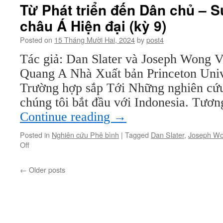
triển
Từ Phát triển đến Dân chủ – S
đến
châu Á Hiện đại (kỳ 9)
Dân
chủ
Posted on
15 Tháng Mười Hai, 2024
by
post4
–
Sự
Tác giả: Dan Slater và Joseph Wong V
Biến
Quang A Nhà Xuất bản Princeton Univ
đổi
của
Trường hợp sắp Tới Những nghiên cứu
châu
chúng tôi bắt đầu với Indonesia. Tươ
Á
Hiện
Continue reading
→
đại
(kỳ
Posted in
Nghiên cứu Phê bình
|
Tagged
Dan Slater
,
Joseph W
10)
on
Off
Từ
Phát
←
Older posts
triển
đến
Dân
chủ
–