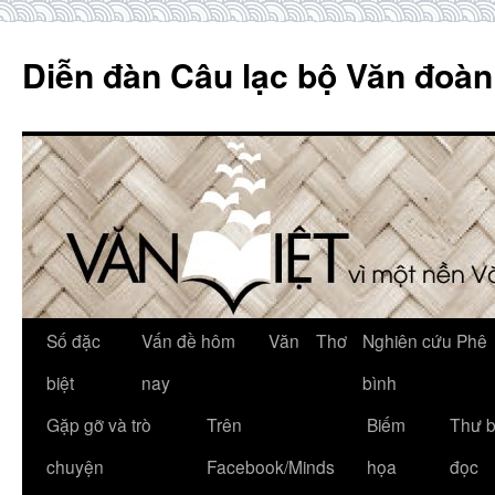
Skip
to
Diễn đàn Câu lạc bộ Văn đoàn
content
Số đặc
Vấn đề hôm
Văn
Thơ
Nghiên cứu Phê
biệt
nay
bình
Gặp gỡ và trò
Trên
Biếm
Thư 
chuyện
Facebook/Minds
họa
đọc