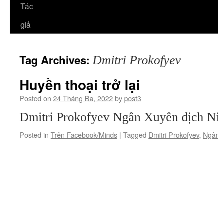
Tác
giả
Tag Archives:
Dmitri Prokofyev
Huyền thoại trở lại
Posted on
24 Tháng Ba, 2022
by
post3
Dmitri Prokofyev Ngân Xuyên dịch Ni
Posted in
Trên Facebook/Minds
|
Tagged
Dmitri Prokofyev
,
Ngâ