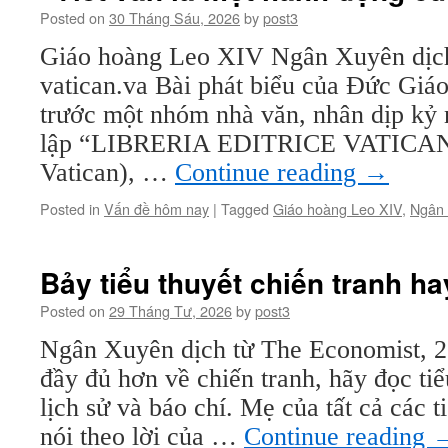
Posted on
30 Tháng Sáu, 2026
by
post3
Giáo hoàng Leo XIV Ngân Xuyên dịch
vatican.va Bài phát biểu của Đức Gi
trước một nhóm nhà văn, nhân dịp kỷ
lập “LIBRERIA EDITRICE VATICANA
Vatican), …
Continue reading
→
Posted in
Vấn đề hôm nay
|
Tagged
Giáo hoàng Leo XIV
,
Ngân
Bảy tiểu thuyết chiến tranh ha
Posted on
29 Tháng Tư, 2026
by
post3
Ngân Xuyên dịch từ The Economist, 2
đầy đủ hơn về chiến tranh, hãy đọc ti
lịch sử và báo chí. Mẹ của tất cả các t
nói theo lời của …
Continue reading