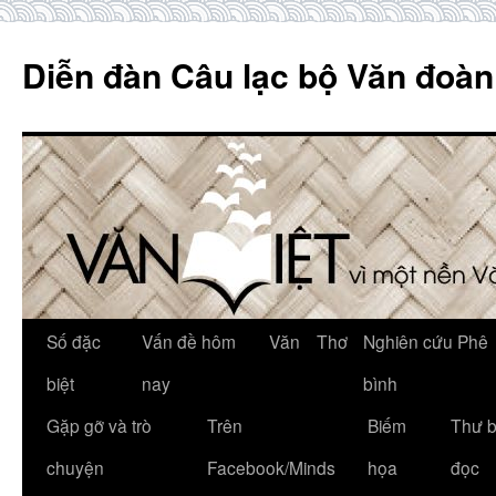
Skip
to
Diễn đàn Câu lạc bộ Văn đoàn
content
Số đặc
Vấn đề hôm
Văn
Thơ
Nghiên cứu Phê
biệt
nay
bình
Gặp gỡ và trò
Trên
Biếm
Thư 
chuyện
Facebook/Minds
họa
đọc