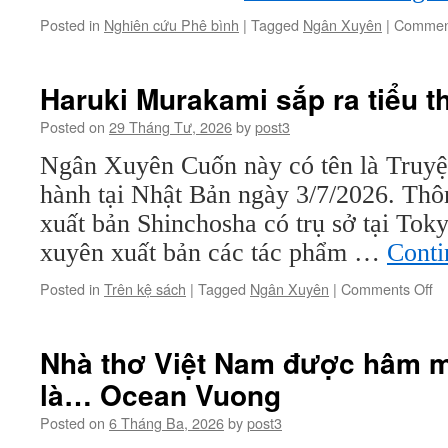
Posted in
Nghiên cứu Phê bình
|
Tagged
Ngân Xuyên
|
Comment
Haruki Murakami sắp ra tiểu t
Posted on
29 Tháng Tư, 2026
by
post3
Ngân Xuyên Cuốn này có tên là Truyệ
hành tại Nhật Bản ngày 3/7/2026. Thô
xuất bản Shinchosha có trụ sở tại Tok
xuyên xuất bản các tác phẩm …
Conti
on
Posted in
Trên kệ sách
|
Tagged
Ngân Xuyên
|
Comments Off
Ha
Mu
sắ
Nhà thơ Việt Nam được hâm 
ra
là… Ocean Vuong
ti
th
Posted on
6 Tháng Ba, 2026
by
post3
mớ