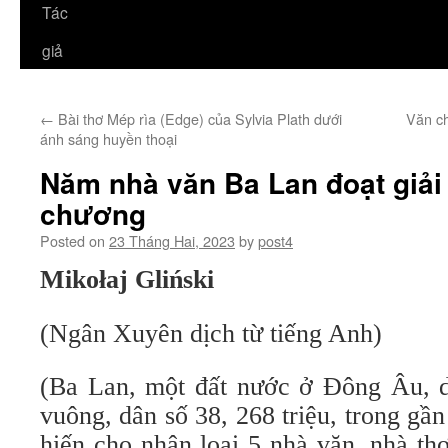
Tác
giả
←
Bài thơ Mép rìa (Edge) của Sylvia Plath dưới
Văn ch
ánh sáng huyền thoại
Năm nhà văn Ba Lan đoạt giải
chương
Posted on
23 Tháng Hai, 2023
by
post4
Mikołaj Gliński
(Ngân Xuyên dịch từ tiếng Anh)
(Ba Lan, một đất nước ở Đông Âu, d
vuông, dân số 38, 268 triệu, trong g
hiến cho nhân loại 5 nhà văn, nhà th