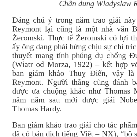
Chân dung Wladyslaw 
Đáng chú ý trong năm trao giải này 
Reymont lại cũng là một nhà văn B
Żeromski. Thực tế Żeromski có lợi t
ấy ông đang phải hứng chịu sự chỉ tríc
thuyết mang tính phúng dụ chống Đứ
(Wiatr od Morza, 1922) – kết hợp v
ban giám khảo Thuỵ Điển, vậy là
Reymont. Người thắng cũng đánh b
được ưa chuộng khác như Thomas M
năm năm sau mới được giải Nobe
Thomas Hardy.
Ban giám khảo trao giải cho tác phẩ
đã có bản dịch tiếng Việt – NX), “bộ s