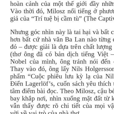
hoàn cảnh của một thế giới đầy nhữn
Vào thời đó, Milosz nổi tiếng ở phươ
giả của “Trí tuệ bị cầm tù” (The Capt
Nhưng góc nhìn này là tai hại và bất c
hơn bất cứ nhà văn Ba Lan nào từng 
đó – được giải là dựa trên chất lượn
(thơ ông đã có bản dịch tiếng Việt 
Nobel của mình, ông tránh nói đến c
Thay vào đó, ông lấy Nils Holgersson
phẩm “Cuộc phiêu lưu kỳ lạ của Ni
Điển Lagerlöf’s, cuốn sách yêu thích
tâm điểm bài đọc. Theo Milosz, cậu b
bay khắp nơi, nhìn xuống mặt đất từ
vẫn thấy được rõ chi tiết của mọi vậ
vời về vai trò của nhà thơ.