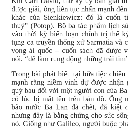
Khi Carl David, thư ký uỷ ban giải t
được giải, ông liên tục nhấn mạnh đế
khác của Sienkiewicz: đó là cuốn t
thuỷ” (Potop). Bộ ba tác phẩm lịch s
vào thời kỳ biến loạn chính trị thế 
tụng ca truyền thống xứ Sarmatia và 
vọng ái quốc – cuốn sách đã được vi
nói, “để làm rung động những trái tim
Trong bài phát biểu tại bữa tiệc chiêu
mạnh rằng niềm vinh dự được nhận gi
quý báu đối với một người con của Ba
có lúc bị mất tên trên bản đồ. Ông 
bảo nước Ba Lan đã chết, đã kiệt q
nhưng đây là bằng chứng cho sức sốn
nó. Giống như Galileo, người buộc ph