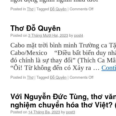
on
Posted in
Thơ
|
Tagged
Đỗ Quyên
|
Comments Off
Thơ
Đỗ
Quyên
Thơ Đỗ Quyên
Posted on
3 Tháng Mười Hai, 2023
by
post4
Cabo mặt trời bình minh Trường ca T
Cabo/Mexico “Điều bất biến duy nhất
đó chính là sự thay đổi” (Thích Ca M
“Ôi! Từ không đến có Xảy ra …
Cont
on
Posted in
Thơ
|
Tagged
Đỗ Quyên
|
Comments Off
Thơ
Đỗ
Quyên
Với Nguyễn Đức Tùng, thơ vă
nghiệm chuyển hóa thơ Việt? (
Posted on
14 Tháng Ba, 2023
by
post3