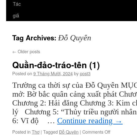
Tác
giả
Tag Archives:
Đỗ Quyên
←
Older posts
Quần-đảo-tráo-tên (1)
Posted on
9 Tháng Mười, 2024
by
post3
Trường ca thời sự của Đỗ Quyên 
mở: Bờ bắc quân cảng xuất phát Chư
Chương 2: Hải đăng Chương 3: Kim c
lý Chương 5: “Thủy triều người nhân
6: Vĩ độ …
Continue reading
→
on
Posted in
Thơ
|
Tagged
Đỗ Quyên
|
Comments Off