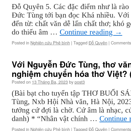
Đỗ Quyên 5. Các đặc điểm như là rào
Đức Tùng tới bạn đọc Khá nhiều. Với 
đến từ: chất văn dễ lấn chất thơ; khó g
do thiếu âm …
Continue reading
→
Posted in
Nghiên cứu Phê bình
|
Tagged
Đỗ Quyên
|
Comments 
Với Nguyễn Đức Tùng, thơ vă
nghiệm chuyển hóa thơ Việt? (
Posted on
13 Tháng Ba, 2023
by
post3
(Bài bạt cho tuyển tập THƠ BUỔI S
Tùng, Nxb Hội Nhà văn, Hà Nội, 20
tưởng cứ đợi là chờ. Cứ âm là nhạc, c
danh) * “Nhân vật chính …
Continue 
Posted in
Nghiên cứu Phê bình
|
Tagged
Đỗ Quyên
|
Comments 