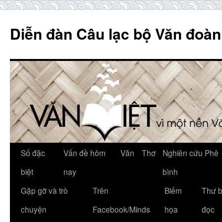
Skip
to
Diễn đàn Câu lạc bộ Văn đoàn
content
Số đặc
Vấn đề hôm
Văn
Thơ
Nghiên cứu Phê
biệt
nay
bình
Gặp gỡ và trò
Trên
Biếm
Thư 
chuyện
Facebook/Minds
họa
đọc