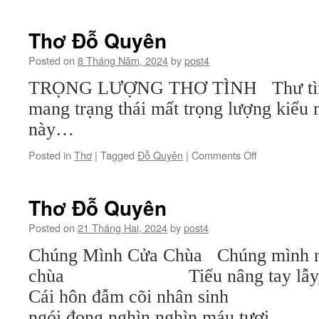
Quần-
đảo-
tráo-
Thơ Đỗ Quyên
tên
(1)
Posted on
8 Tháng Năm, 2024
by
post4
TRỌNG LƯỢNG THƠ TÌNH Thư tình 
mang trạng thái mất trọng lượng kiểu 
này…
on
Posted in
Thơ
|
Tagged
Đỗ Quyên
|
Comments Off
Thơ
Đỗ
Quyên
Thơ Đỗ Quyên
Posted on
21 Tháng Hai, 2024
by
post4
Chúng Mình Cửa Chùa Chúng mình n
chùa Tiểu nâng tay lẫy, sư 
Cái hôn đẫm cõi nhân s
ngói đọng nghìn nghìn máu tươi