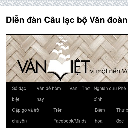
Skip
to
Diễn đàn Câu lạc bộ Văn đoàn
content
Số đặc
Vấn đề hôm
Văn
Thơ
Nghiên cứu Phê
biệt
nay
bình
Gặp gỡ và trò
Trên
Biếm
Thư 
chuyện
Facebook/Minds
họa
đọc