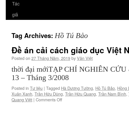
Tác
giả
Tag Archives:
Hồ Tú Bảo
Đề án cải cách giáo dục Việt
Posted on
27 Tháng Năm, 2019
by
Văn Việt
thời đại mớiTẠP CHÍ NGHIÊN CỨ
13 – Tháng 3/2008
Posted in
Tư liệu
|
Tagged
Hà Dương Tường
,
Hồ Tú Bảo
,
Hồng 
Xuân Xanh
,
Trần Hữu Dũng
,
Trần Hữu Quang
,
Trần Nam Bình
,
on
Quang Việt
|
Comments Off
Đề
án
cải
cách
giáo