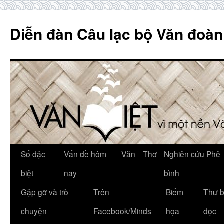
Skip
to
Diễn đàn Câu lạc bộ Văn đoàn
content
Số đặc
Vấn đề hôm
Văn
Thơ
Nghiên cứu Phê
biệt
nay
bình
Gặp gỡ và trò
Trên
Biếm
Thư 
chuyện
Facebook/Minds
họa
đọc