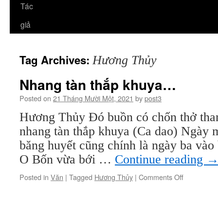
Tác
giả
Tag Archives:
Hương Thủy
Nhang tàn thắp khuya…
Posted on
21 Tháng Mười Một, 2021
by
post3
Hương Thủy Đó buồn có chốn thở tha
nhang tàn thắp khuya (Ca dao) Ngày 
băng huyết cũng chính là ngày ba vào 
O Bốn vừa bới …
Continue reading
on
Posted in
Văn
|
Tagged
Hương Thủy
|
Comments Off
Nhang
tàn
thắp
khuya…