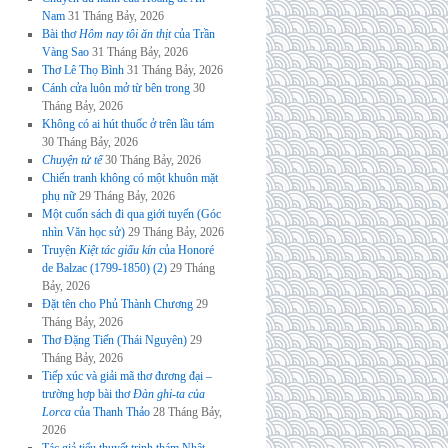
Nam
31 Tháng Bảy, 2026
Bài thơ
Hôm nay tôi ăn thịt
của Trần
Vàng Sao
31 Tháng Bảy, 2026
Thơ Lê Thọ Bình
31 Tháng Bảy, 2026
Cánh cửa luôn mở từ bên trong
30
Tháng Bảy, 2026
Không có ai hút thuốc ở trên lầu tám
30 Tháng Bảy, 2026
Chuyện tử tế
30 Tháng Bảy, 2026
Chiến tranh không có một khuôn mặt
phụ nữ
29 Tháng Bảy, 2026
Một cuốn sách đi qua giới tuyến (Góc
nhìn Văn học sử)
29 Tháng Bảy, 2026
Truyện
Kiệt tác giấu kín
của Honoré
de Balzac (1799-1850) (2)
29 Tháng
Bảy, 2026
Đặt tên cho Phủ Thành Chương
29
Tháng Bảy, 2026
Thơ Đặng Tiến (Thái Nguyên)
29
Tháng Bảy, 2026
Tiếp xúc và giải mã thơ đương đại –
trường hợp bài thơ
Đàn ghi-ta của
Lorca
của Thanh Thảo
28 Tháng Bảy,
2026