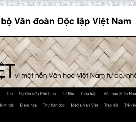
 bộ Văn đoàn Độc lập Việt Nam
Thơ
Nghiên cứu Phê bình
Tư liệu
Thảo luận
Văn học Miền Nam
k/Minds
Biếm họa
Thư bạn đọc
Media Văn Việt
Trao đổi
Trên k