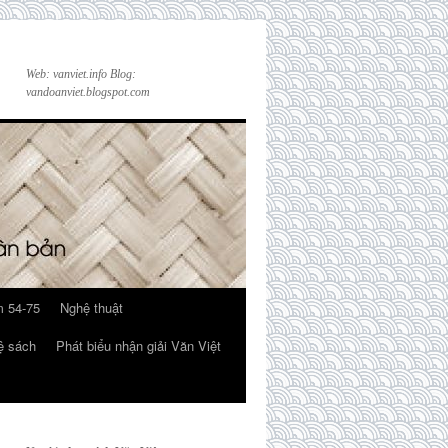
Web: vanviet.info Blog:
vandoanviet.blogspot.com
 54-75
Nghệ thuật
ệ sách
Phát biểu nhận giải Văn Việt