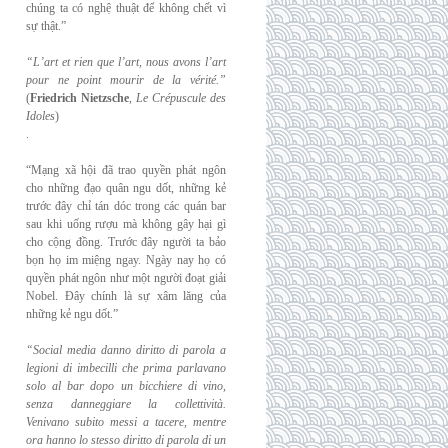
chúng ta có nghệ thuật để không chết vì
sự thật.”
“L’art et rien que l’art, nous avons l’art
pour ne point mourir de la vérité.”
(
Friedrich
Nietzsche
,
Le Crépuscule des
Idoles
)
.
“Mạng xã hội đã trao quyền phát ngôn
cho những đạo quân ngu dốt, những kẻ
trước đây chỉ tán dóc trong các quán bar
sau khi uống rượu mà không gây hại gì
cho cộng đồng. Trước đây người ta bảo
bọn họ im miệng ngay. Ngày nay họ có
quyền phát ngôn như một người đoạt giải
Nobel. Đây chính là sự xâm lăng của
những kẻ ngu dốt.”
“Social media danno diritto di parola a
legioni di imbecilli che prima parlavano
solo al
bar dopo un bicchiere di vino,
senza danneggiare la collettività.
Venivano subito messi a
tacere, mentre
ora hanno lo stesso diritto di parola di un