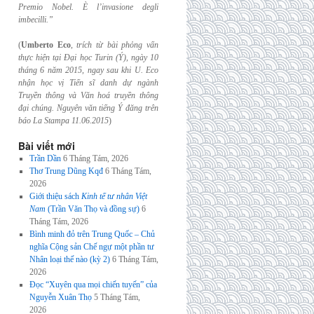
Premio Nobel. È l’invasione
degli
imbecilli.”
(
Umberto Eco
,
trích từ bài phỏng vấn
thực hiện tại Đại học Turin (Ý), ngày 10
tháng 6
năm 2015, ngay sau khi U. Eco
nhận học vị Tiến sĩ danh dự ngành
Truyền thông và
Văn hoá truyền thông
đại chúng. Nguyên văn tiếng Ý đăng trên
báo La Stampa
11.06.2015
)
Bài viết mới
Trần Dần
6 Tháng Tám, 2026
Thơ Trung Dũng Kqđ
6 Tháng Tám,
2026
Giới thiệu sách
Kinh tế tư nhân Việt
Nam
(Trần Văn Thọ và đồng sự)
6
Tháng Tám, 2026
Bình minh đỏ trên Trung Quốc – Chủ
nghĩa Cộng sản Chế ngự một phần tư
Nhân loại thế nào (kỳ 2)
6 Tháng Tám,
2026
Đọc “Xuyên qua mọi chiến tuyến” của
Nguyễn Xuân Thọ
5 Tháng Tám,
2026