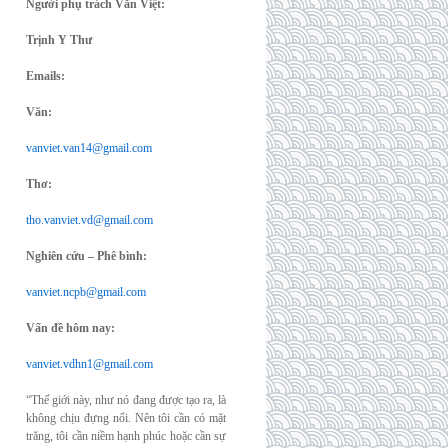
Người phụ trách Văn Việt:
Trịnh Y Thư
Emails:
Văn:
vanviet.van14@gmail.com
Thơ:
tho.vanviet.vd@gmail.com
Nghiên cứu – Phê bình:
vanviet.ncpb@gmail.com
Vấn đề hôm nay:
vanviet.vdhn1@gmail.com
“Thế giới này, như nó đang được tạo ra, là
không chịu đựng nổi. Nên tôi cần có mặt
trăng, tôi cần niềm hạnh phúc hoặc cần sự