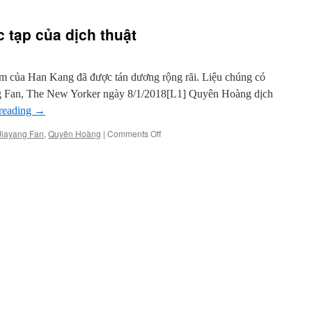
 tạp của dịch thuật
ẩm của Han Kang đã được tán dương rộng rãi. Liệu chúng có
ang Fan, The New Yorker ngày 8/1/2018[L1] Quyên Hoàng dịch
reading
→
on
Jiayang Fan
,
Quyên Hoàng
|
Comments Off
Han
Kang
và
tính
phức
tạp
của
dịch
thuật