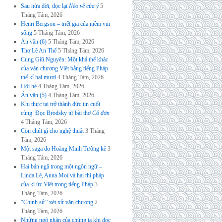
Sau nửa đời, đọc lại
Nẻo về của ý
5
Tháng Tám, 2026
Henri Bergson – triết gia của niềm vui
sống
5 Tháng Tám, 2026
Án văn (6)
5 Tháng Tám, 2026
Thơ Lê An Thế
5 Tháng Tám, 2026
Cung Giũ Nguyên: Một khả thể khác
của văn chương Việt bằng tiếng Pháp
thế kỉ hai mươi
4 Tháng Tám, 2026
Hội hè
4 Tháng Tám, 2026
Án văn (5)
4 Tháng Tám, 2026
Khi thực tại trở thành đức tin cuối
cùng: Đọc Brodsky từ bài thơ
Cô đơn
4 Tháng Tám, 2026
Còn chút gì cho nghệ thuật
3 Tháng
Tám, 2026
Một saga do Hoàng Minh Tường kể
3
Tháng Tám, 2026
Hai bản ngã trong một ngôn ngữ –
Linda Lê, Anna Moï và hai thi pháp
của kí ức Việt trong tiếng Pháp
3
Tháng Tám, 2026
“Chính sử” xét xử văn chương
2
Tháng Tám, 2026
Những ngộ nhận của chúng ta khi đọc