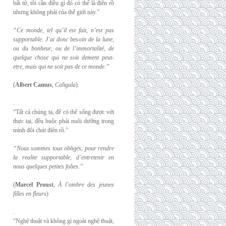
bất tử, tôi cần điều gì đó có thể là điên rồ
nhưng không phải của thế giới này.”
“Ce monde, tel qu’il est fait, n’est pas
supportable. J’ai donc besoin de la lune,
ou du
bonheur, ou de l’immortalité, de
quelque chose qui ne soit dement peut-
etre, mais qui
ne soit pas de ce monde.”
(
Albert Camus
,
Caligula
).
.
“Tất cả chúng ta, để có thể sống được với
thực tại, đều buộc phải nuôi dưỡng trong
mình đôi chút điên rồ.”
“Nous sommes tous obligés, pour rendre
la realite supportable, d’entretenir en
nous
quelques petites folies.”
(
Marcel Proust
,
À l’ombre des jeunes
filles en fleurs
)
.
“Nghệ thuật và không gì ngoài nghệ thuật,