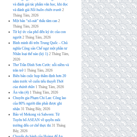
và đánh giá tác phẩm văn học, khi đọc
và đánh giá
Nỗi buồn chiến tranh
2
Tháng Tám, 2026
Một bản “xô-nát” thấu tâm can
2
Tháng Tám, 2026
Từ ký ức của phố đến ký ức của con
người
2 Tháng Tám, 2026
Bình minh đỏ trên Trung Quốc – Chủ
nghĩa Cộng sản Chế ngự một phần tư
Nhân loại thế nào (kỳ 1)
2 Tháng Tám,
2026
Thơ Trần Đình Sơn Cước: nỗi niềm và
trăn trở
1 Tháng Tám, 2026
Biên bản cuộc họp thẩm định hơn 20
năm trước về cuốn tiểu thuyết
Thời
của thánh thần
1 Tháng Tám, 2026
Án văn (4)
1 Tháng Tám, 2026
Chuyên gia Phạm Chi Lan: Công lao
của 80% người dân phải được ghi
nhận
31 Tháng Bảy, 2026
Bảo vệ Mekong và Salween: Từ
Tuyên bố ASEAN về quyền môi
trường đến cơ chế thực thi
31 Tháng
Bảy, 2026
Chuyến du hành của Hoàng đế An