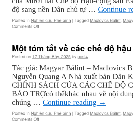
của Mười hai Chế độ Hậu-cộng sản Es
sản
(kỳ
độ sang nền Dân chủ tự …
Continue r
12)
Posted in
Nghiên cứu Phê bình
|
Tagged
Madlovics Bálint
,
Magya
on
Comments Off
Một
tóm
tắt
Một tóm tắt về các chế độ hậu
về
các
Posted on
17 Tháng Bảy, 2025
by
post4
chế
Tác giả: Magyar Bálint – Madlovics Bá
độ
hậu
Nguyễn Quang A Nhà xuất bản Dân K
cộng
CHÍNH SÁCH CỦA CÁC CHẾ ĐỘ
sản
(kỳ
BẢO TRỢcó thểkhác nhau về nội dun
11)
chúng …
Continue reading
→
Posted in
Nghiên cứu Phê bình
|
Tagged
Madlovics Bálint
,
Magya
on
Comments Off
Một
tóm