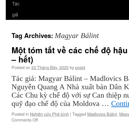
Tác
giả
Tag Archives:
Magyar Bálint
Một tóm tắt về các chế độ hậu
– hết)
Posted on
23 Tháng Bảy, 2025
by
post4
Tác giả: Magyar Bálint – Madlovics Bá
Nguyễn Quang A Nhà xuất bản Dân K
Các Chu kỳ chế độ với sự Can thiệp n
quỹ đạo chế độ của Moldova …
Conti
Posted in
Nghiên cứu Phê bình
|
Tagged
Madlovics Bálint
,
Magya
on
Comments Off
Một