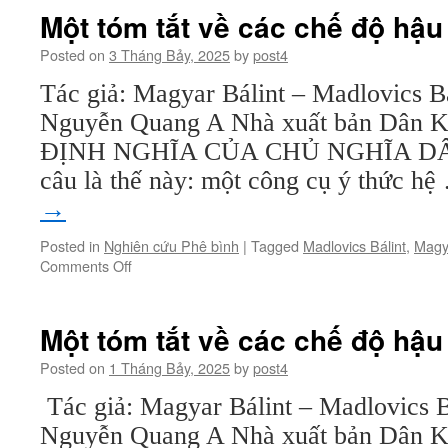
tắt
Một tóm tắt về các chế độ hậu
về
các
Posted on
3 Tháng Bảy, 2025
by
post4
chế
Tác giả: Magyar Bálint – Madlovics Bá
độ
hậu
Nguyễn Quang A Nhà xuất bản Dân K
cộng
ĐỊNH NGHĨA CỦA CHỦ NGHĨA DÂN
sản
(kỳ
câu là thế này: một công cụ ý thức h
10)
→
Posted in
Nghiên cứu Phê bình
|
Tagged
Madlovics Bálint
,
Magya
on
Comments Off
Một
tóm
tắt
Một tóm tắt về các chế độ hậu
về
các
Posted on
1 Tháng Bảy, 2025
by
post4
chế
Tác giả: Magyar Bálint – Madlovics Bá
độ
hậu
Nguyễn Quang A Nhà xuất bản Dân 
Cộng