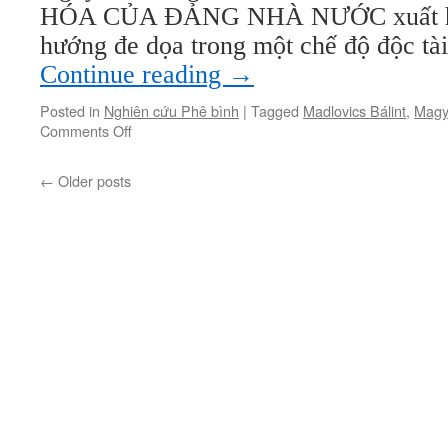
HÓA CỦA ĐẢNG NHÀ NƯỚC xuất hi
sản
(kỳ
hướng đe dọa trong một chế độ độc tài
9)
Continue reading
→
Posted in
Nghiên cứu Phê bình
|
Tagged
Madlovics Bálint
,
Magya
on
Comments Off
Một
tóm
←
Older posts
tắt
về
các
chế
độ
hậu
Cộng
sản
(kỳ
8)