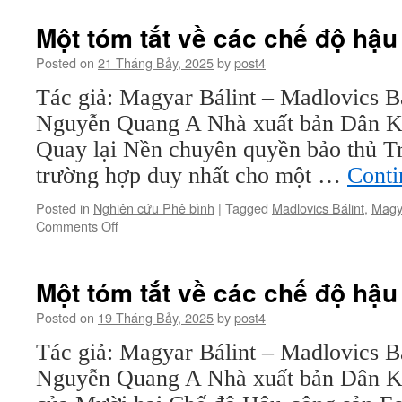
tóm
tắt
Một tóm tắt về các chế độ hậu
về
các
Posted on
21 Tháng Bảy, 2025
by
post4
chế
Tác giả: Magyar Bálint – Madlovics Bá
độ
hậu
Nguyễn Quang A Nhà xuất bản Dân Kh
cộng
Quay lại Nền chuyên quyền bảo thủ Tr
sản
(kỳ
trường hợp duy nhất cho một …
Conti
13
–
Posted in
Nghiên cứu Phê bình
|
Tagged
Madlovics Bálint
,
Magya
hết)
on
Comments Off
Một
tóm
tắt
Một tóm tắt về các chế độ hậu
về
các
Posted on
19 Tháng Bảy, 2025
by
post4
chế
Tác giả: Magyar Bálint – Madlovics Bá
độ
hậu
Nguyễn Quang A Nhà xuất bản Dân Kh
cộng