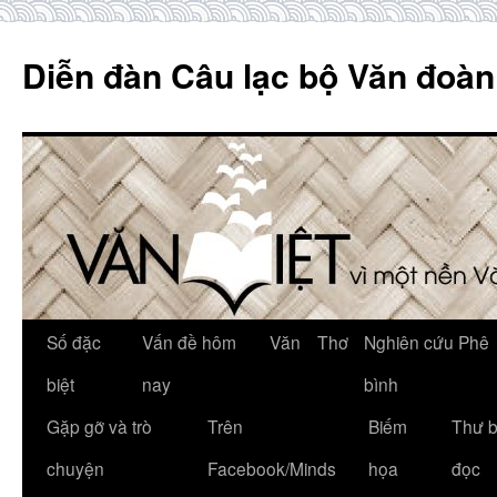
Skip
to
Diễn đàn Câu lạc bộ Văn đoàn
content
Số đặc
Vấn đề hôm
Văn
Thơ
Nghiên cứu Phê
biệt
nay
bình
Gặp gỡ và trò
Trên
Biếm
Thư 
chuyện
Facebook/Minds
họa
đọc