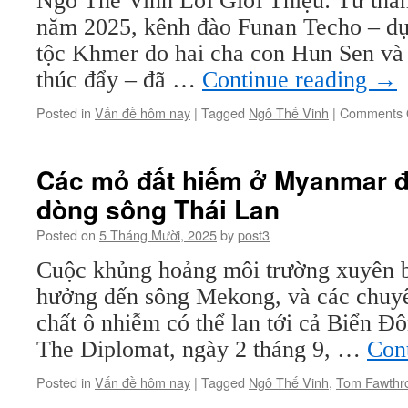
Ngô Thế Vinh Lời Giới Thiệu: Từ thá
năm 2025, kênh đào Funan Techo – dự
tộc Khmer do hai cha con Hun Sen và 
thúc đẩy – đã …
Continue reading
→
Posted in
Vấn đề hôm nay
|
Tagged
Ngô Thế Vinh
|
Comments 
Các mỏ đất hiếm ở Myanmar đ
dòng sông Thái Lan
Posted on
5 Tháng Mười, 2025
by
post3
Cuộc khủng hoảng môi trường xuyên b
hưởng đến sông Mekong, và các chuyê
chất ô nhiễm có thể lan tới cả Biển 
The Diplomat, ngày 2 tháng 9, …
Con
Posted in
Vấn đề hôm nay
|
Tagged
Ngô Thế Vinh
,
Tom Fawthr