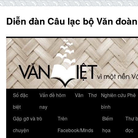
Skip
to
Diễn đàn Câu lạc bộ Văn đoàn
content
Số đặc
Vấn đề hôm
Văn
Thơ
Nghiên cứu Phê
biệt
nay
bình
Gặp gỡ và trò
Trên
Biếm
Thư 
chuyện
Facebook/Minds
họa
đọc