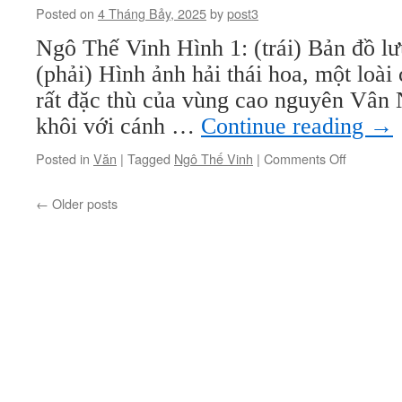
và
Posted on
4 Tháng Bảy, 2025
by
post3
ước
vọng
Ngô Thế Vinh Hình 1: (trái) Bản đồ l
Duy
(phải) Hình ảnh hải thái hoa, một loài
tân
rất đặc thù của vùng cao nguyên Vân 
khôi với cánh …
Continue reading
→
on
Posted in
Văn
|
Tagged
Ngô Thế Vinh
|
Comments Off
Hồ
Nhĩ
←
Older posts
Hải
hồi
sinh
–
Một
thí
điểm
của
Khoa
học
Môi