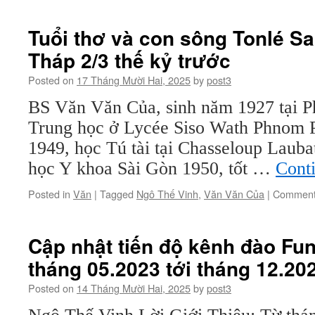
Tuổi thơ và con sông Tonlé S
Tháp 2/3 thế kỷ trước
Posted on
17 Tháng Mười Hai, 2025
by
post3
BS Văn Văn Của, sinh năm 1927 tại 
Trung học ở Lycée Siso Wath Phnom 
1949, học Tú tài tại Chasseloup Lauba
học Y khoa Sài Gòn 1950, tốt …
Cont
Posted in
Văn
|
Tagged
Ngô Thế Vinh
,
Văn Văn Của
|
Comment
Cập nhật tiến độ kênh đào Fu
tháng 05.2023 tới tháng 12.20
Posted on
14 Tháng Mười Hai, 2025
by
post3