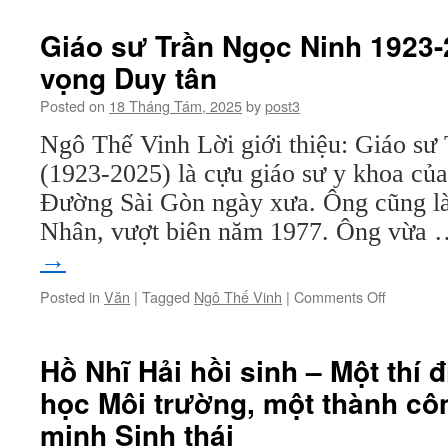
Giáo sư Trần Ngọc Ninh 1923
vọng Duy tân
Posted on
18 Tháng Tám, 2025
by
post3
Ngô Thế Vinh Lời giới thiệu: Giáo sư
(1923-2025) là cựu giáo sư y khoa củ
Đường Sài Gòn ngày xưa. Ông cũng l
Nhân, vượt biên năm 1977. Ông vừa
→
on
Posted in
Văn
|
Tagged
Ngô Thế Vinh
|
Comments Off
Giáo
sư
Trần
Hồ Nhĩ Hải hồi sinh – Một thí
Ngọc
học Môi trường, một thành cô
Ninh
1923-
minh Sinh thái
2025