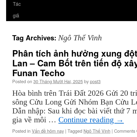
Tác
giả
Tag Archives:
Ngô Thế Vinh
Phân tích ảnh hưởng xung đột 
Lan – Cam Bốt trên tiến độ x
Funan Techo
Posted on
30 Tháng Mười Hai, 2025
by
post3
Hòa bình trên Trái Đất 2026 Gửi 20 t
sông Cửu Long Gửi Nhóm Bạn Cửu L
Dẫn nhập: Sau khi đọc bài viết thứ 7 
gia về môi …
Continue reading
→
Posted in
Vấn đề hôm nay
|
Tagged
Ngô Thế Vinh
|
Comments 