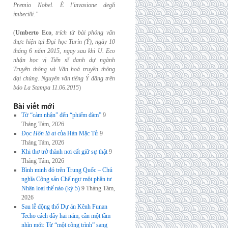
Premio Nobel. È l’invasione
degli
imbecilli.”
(
Umberto Eco
,
trích từ bài phỏng vấn
thực hiện tại Đại học Turin (Ý), ngày 10
tháng 6
năm 2015, ngay sau khi U. Eco
nhận học vị Tiến sĩ danh dự ngành
Truyền thông và
Văn hoá truyền thông
đại chúng. Nguyên văn tiếng Ý đăng trên
báo La Stampa
11.06.2015
)
Bài viết mới
Từ “cảm nhận” đến “phiếm đàm”
9
Tháng Tám, 2026
Đọc
Hồn là ai
của Hàn Mặc Tử
9
Tháng Tám, 2026
Khi thơ trở thành nơi cất giữ sự thật
9
Tháng Tám, 2026
Bình minh đỏ trên Trung Quốc – Chủ
nghĩa Cộng sản Chế ngự một phần tư
Nhân loại thế nào (kỳ 5)
9 Tháng Tám,
2026
Sau lễ động thổ Dự án Kênh Funan
Techo cách đây hai năm, cần một tầm
nhìn mới: Từ “một công trình” sang