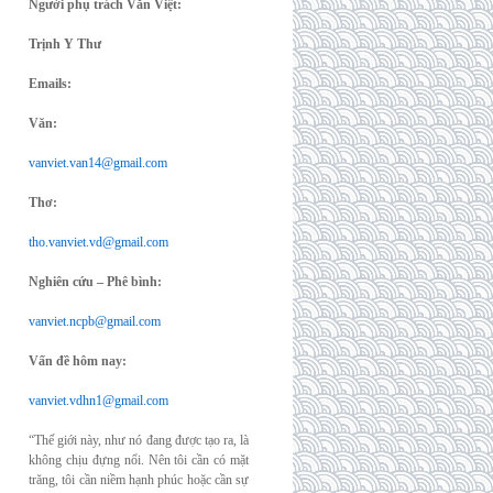
Người phụ trách Văn Việt:
Trịnh Y Thư
Emails:
Văn:
vanviet.van14@gmail.com
Thơ:
tho.vanviet.vd@gmail.com
Nghiên cứu – Phê bình:
vanviet.ncpb@gmail.com
Vấn đề hôm nay:
vanviet.vdhn1@gmail.com
“Thế giới này, như nó đang được tạo ra, là
không chịu đựng nổi. Nên tôi cần có mặt
trăng, tôi cần niềm hạnh phúc hoặc cần sự