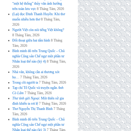
“một hệ thống” thủy văn ảnh hưởng
trên toàn lưu vực
8 Tháng Tám, 2026
(Lại) đọc Đinh Thanh Huyền: Khi thơ
muốn nhiều hơn thơ
8 Tháng Tám,
2026
Người Việt còn nói tiếng Việt không?
8 Tháng Tám, 2026
Đối thoại giữa hai tấm hình
8 Tháng
Tám, 2026
Bình minh đỏ trên Trung Quốc – Chủ
nghĩa Cộng sản Chế ngự một phần tư
Nhân loại thế nào (kỳ 4)
8 Tháng Tám,
2026
Nhà văn, không cần ai thương xót
họ…
7 Tháng Tám, 2026
Trong cõi người ta
7 Tháng Tám, 2026
Tạp chí Tổ Quốc và truyện ngắn
Anh
Cò Lấm
7 Tháng Tám, 2026
Thư tình gửi Ngoại
: Một thiên sử gia
đình khiến ta rơi lệ
7 Tháng Tám, 2026
Thơ Nguyễn Thị Thanh Bình
7 Tháng
Tám, 2026
Bình minh đỏ trên Trung Quốc – Chủ
nghĩa Cộng sản Chế ngự một phần tư
Nhân loại thế nào (kỳ 3)
7 Tháng Tám,