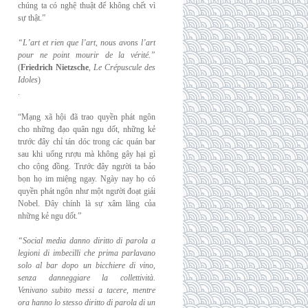
chúng ta có nghệ thuật để không chết vì
sự thật.”
“L’art et rien que l’art, nous avons l’art
pour ne point mourir de la vérité.”
(
Friedrich
Nietzsche
,
Le Crépuscule des
Idoles
)
.
“Mạng xã hội đã trao quyền phát ngôn
cho những đạo quân ngu dốt, những kẻ
trước đây chỉ tán dóc trong các quán bar
sau khi uống rượu mà không gây hại gì
cho cộng đồng. Trước đây người ta bảo
bọn họ im miệng ngay. Ngày nay họ có
quyền phát ngôn như một người đoạt giải
Nobel. Đây chính là sự xâm lăng của
những kẻ ngu dốt.”
“Social media danno diritto di parola a
legioni di imbecilli che prima parlavano
solo al
bar dopo un bicchiere di vino,
senza danneggiare la collettività.
Venivano subito messi a
tacere, mentre
ora hanno lo stesso diritto di parola di un