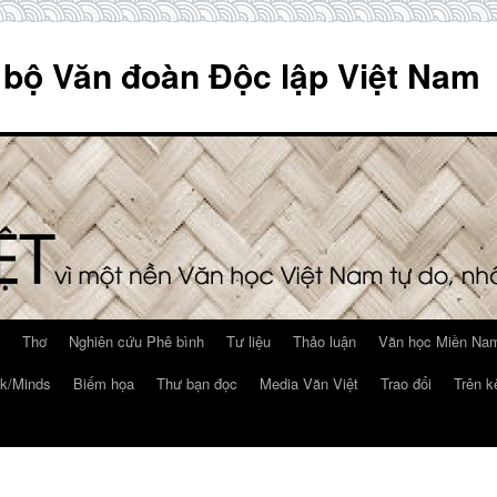
 bộ Văn đoàn Độc lập Việt Nam
Thơ
Nghiên cứu Phê bình
Tư liệu
Thảo luận
Văn học Miền Nam
k/Minds
Biếm họa
Thư bạn đọc
Media Văn Việt
Trao đổi
Trên k