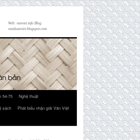
Web: vanviet.info Blog:
vandoanviet.blogspot.com
 54-75
Nghệ thuật
ệ sách
Phát biểu nhận giải Văn Việt