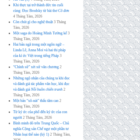
Khi thực tại trở thành đức tin cuối
cùng: Đọc Brodsky từ bài thơ
Cô đơn
4 Tháng Tám, 2026
Còn chút gì cho nghệ thuật
3 Tháng
Tám, 2026
Một saga do Hoàng Minh Tường kể
3
Tháng Tám, 2026
Hai bản ngã trong một ngôn ngữ –
Linda Lê, Anna Moï và hai thi pháp
của kí ức Việt trong tiếng Pháp
3
Tháng Tám, 2026
“Chính sử” xét xử văn chương
2
Tháng Tám, 2026
Những ngộ nhận của chúng ta khi đọc
và đánh giá tác phẩm văn học, khi đọc
và đánh giá
Nỗi buồn chiến tranh
2
Tháng Tám, 2026
Một bản “xô-nát” thấu tâm can
2
Tháng Tám, 2026
Từ ký ức của phố đến ký ức của con
người
2 Tháng Tám, 2026
Bình minh đỏ trên Trung Quốc – Chủ
nghĩa Cộng sản Chế ngự một phần tư
Nhân loại thế nào (kỳ 1)
2 Tháng Tám,