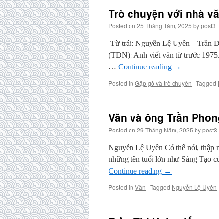
Trò chuyện với nhà v
Posted on
25 Tháng Tám, 2025
by
post3
Từ trái: Nguyễn Lệ Uyên – Trầ
(TDN): Anh viết văn từ trước 1975. 
…
Continue reading
→
Posted in
Gặp gỡ và trò chuyện
|
Tagged
Văn và ông Trần Phon
Posted on
29 Tháng Năm, 2025
by
post3
Nguyễn Lệ Uyên Có thể nói, thập ni
những tên tuổi lớn như Sáng Tạo
Continue reading
→
Posted in
Văn
|
Tagged
Nguyễn Lệ Uyên