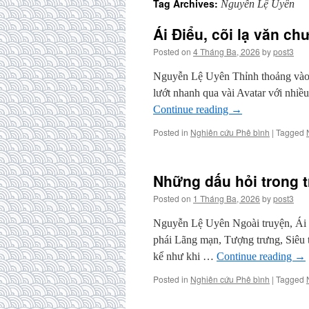
Tag Archives:
Nguyễn Lệ Uyên
Ái Điểu, cõi lạ văn c
Posted on
4 Tháng Ba, 2026
by
post3
Nguyễn Lệ Uyên Thỉnh thoảng vào FB
lướt nhanh qua vài Avatar với nhi
Continue reading
→
Posted in
Nghiên cứu Phê bình
|
Tagged
Những dấu hỏi trong t
Posted on
1 Tháng Ba, 2026
by
post3
Nguyễn Lệ Uyên Ngoài truyện, Ái 
phái Lãng mạn, Tượng trưng, Siêu 
kể như khi …
Continue reading
→
Posted in
Nghiên cứu Phê bình
|
Tagged