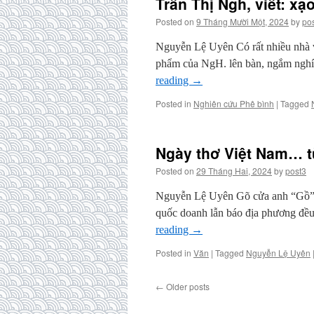
Trần Thị Ngh, viết: xạo
Posted on
9 Tháng Mười Một, 2024
by
po
Nguyễn Lệ Uyên Có rất nhiều nhà v
phẩm của NgH. lên bàn, ngắm nghía
reading
→
Posted in
Nghiên cứu Phê bình
|
Tagged
Ngày thơ Việt Nam… t
Posted on
29 Tháng Hai, 2024
by
post3
Nguyễn Lệ Uyên Gõ cửa anh “Gồ” để
quốc doanh lẫn báo địa phương đều 
reading
→
Posted in
Văn
|
Tagged
Nguyễn Lệ Uyên
←
Older posts