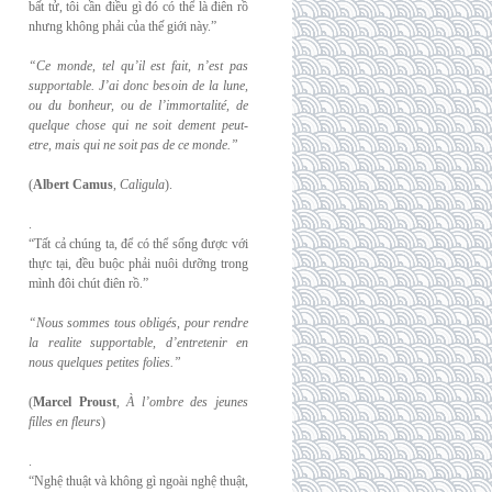
bất tử, tôi cần điều gì đó có thể là điên rồ
nhưng không phải của thế giới này.”
“Ce monde, tel qu’il est fait, n’est pas
supportable. J’ai donc besoin de la lune,
ou du
bonheur, ou de l’immortalité, de
quelque chose qui ne soit dement peut-
etre, mais qui
ne soit pas de ce monde.”
(
Albert Camus
,
Caligula
).
.
“Tất cả chúng ta, để có thể sống được với
thực tại, đều buộc phải nuôi dưỡng trong
mình đôi chút điên rồ.”
“Nous sommes tous obligés, pour rendre
la realite supportable, d’entretenir en
nous
quelques petites folies.”
(
Marcel Proust
,
À l’ombre des jeunes
filles en fleurs
)
.
“Nghệ thuật và không gì ngoài nghệ thuật,