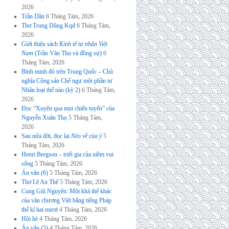
2026
Trần Dần
6 Tháng Tám, 2026
Thơ Trung Dũng Kqđ
6 Tháng Tám,
2026
Giới thiệu sách
Kinh tế tư nhân Việt
Nam
(Trần Văn Thọ và đồng sự)
6
Tháng Tám, 2026
Bình minh đỏ trên Trung Quốc – Chủ
nghĩa Cộng sản Chế ngự một phần tư
Nhân loại thế nào (kỳ 2)
6 Tháng Tám,
2026
Đọc “Xuyên qua mọi chiến tuyến” của
Nguyễn Xuân Thọ
5 Tháng Tám,
2026
Sau nửa đời, đọc lại
Nẻo về của ý
5
Tháng Tám, 2026
Henri Bergson – triết gia của niềm vui
sống
5 Tháng Tám, 2026
Án văn (6)
5 Tháng Tám, 2026
Thơ Lê An Thế
5 Tháng Tám, 2026
Cung Giũ Nguyên: Một khả thể khác
của văn chương Việt bằng tiếng Pháp
thế kỉ hai mươi
4 Tháng Tám, 2026
Hội hè
4 Tháng Tám, 2026
Án văn (5)
4 Tháng Tám, 2026