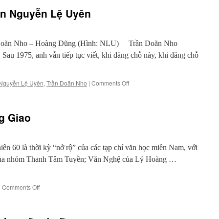
hỏi
ăn Nguyễn Lệ Uyên
trong
truyện-
thơ
Ái
n Doãn Nho – Hoàng Dũng (Hình: NLU) Trần Doãn Nho
Điểu
Sau 1975, anh vẫn tiếp tục viết, khi đăng chỗ này, khi đăng chỗ
on
Nguyễn Lệ Uyên
,
Trần Doãn Nho
|
Comments Off
Trò
chuyện
với
g Giao
nhà
văn
Nguyễn
Lệ
ên 60 là thời kỳ “nở rộ” của các tạp chí văn học miền Nam, với
Uyên
 của nhóm Thanh Tâm Tuyền; Văn Nghệ của Lý Hoàng …
on
|
Comments Off
Văn
và
ông