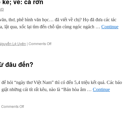
 ke; vẽ: cà rỡn
Trần
Phong
st3
Giao
ăn, thơ, phê bình văn học… đã viết về chị? Họ đã đưa các tác
, lật qua, xốc lại tìm đến chỗ tận cùng ngóc ngách …
Continue
on
Nguyễn Lệ Uyên
|
Comments Off
Trần
Thị
Ngh,
ừ đâu đến?
viết:
xạo
ke;
vẽ:
 hỏi “ngày thơ Việt Nam” thì có đến 5,4 triệu kết quả. Các báo
cà
giật những cái tít rất kêu, nào là “Bản hòa âm …
Continue
rỡn
on
|
Comments Off
Ngày
thơ
Việt
Nam…