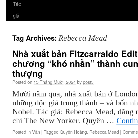
Tác
giả
Tag Archives:
Rebecca Mead
Nhà xuất bản Fitzcarraldo Edi
chương “khó nhằn” thành cun
thượng
Posted on
15 Tháng Mười, 2024
by
post3
Mười năm qua, nhà xuất bản ở London
những độc giả trung thành – và bốn nh
Nobel. Tác giả: Rebecca Mead, đăng n
chí The New Yorker. Quyên …
Conti
Posted in
Văn
|
Tagged
Quyên Hoàng
,
Rebecca Mead
|
Commen