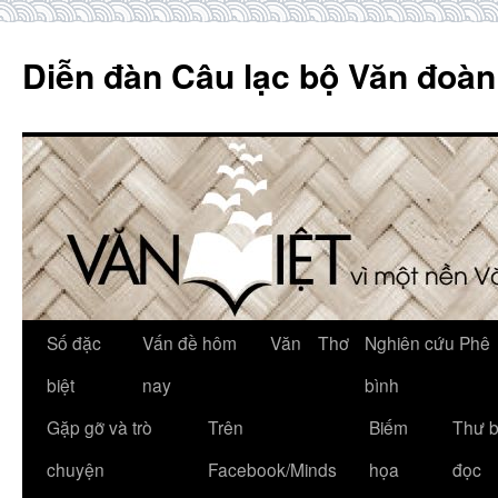
Skip
to
Diễn đàn Câu lạc bộ Văn đoàn
content
Số đặc
Vấn đề hôm
Văn
Thơ
Nghiên cứu Phê
biệt
nay
bình
Gặp gỡ và trò
Trên
Biếm
Thư 
chuyện
Facebook/Minds
họa
đọc