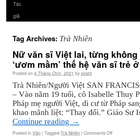
Tác
giả
Tag Archives:
Trà Nhiên
Nữ văn sĩ Việt lai, từng không
‘ươm mầm’ thế hệ văn sĩ trẻ 
Posted on
4 Tháng Chín, 2021
by
post3
Trà Nhiên/Người Việt SAN FRANCISC
– Vào năm 19 tuổi, cô Isabelle Thuy P
Pháp mẹ người Việt, di cư từ Pháp sa
khao mãnh liệt: “Thay đổi.” Giáo Sư 
Continue reading
→
on
Posted in
Văn
|
Tagged
Trà Nhiên
|
Comments Off
Nữ