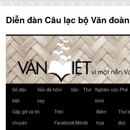
Skip
to
Diễn đàn Câu lạc bộ Văn đoàn
content
Số đặc
Vấn đề hôm
Văn
Thơ
Nghiên cứu Phê
biệt
nay
bình
Gặp gỡ và trò
Trên
Biếm
Thư 
chuyện
Facebook/Minds
họa
đọc