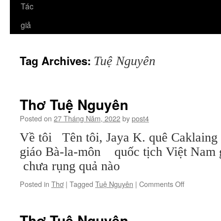
Tác
giả
Tag Archives:
Tuệ Nguyên
Thơ Tuệ Nguyên
Posted on
27 Tháng Năm, 2022
by
post4
Về tôi Tên tôi, Jaya K. quê Caklain
giáo Bà-la-môn quốc tịch Việt Nam 
chưa rụng quả nào
on
Posted in
Thơ
|
Tagged
Tuệ Nguyên
|
Comments Off
Thơ
Tuệ
Nguyên
Thơ Tuệ Nguyên