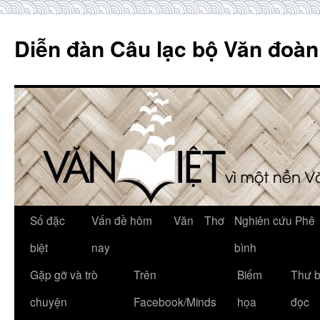
Skip
to
Diễn đàn Câu lạc bộ Văn đoàn
content
Số đặc
Vấn đề hôm
Văn
Thơ
Nghiên cứu Phê
biệt
nay
bình
Gặp gỡ và trò
Trên
Biếm
Thư 
chuyện
Facebook/Minds
họa
đọc