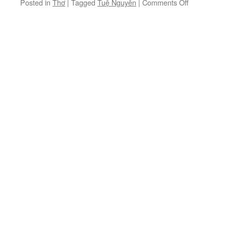
on
Posted in
Thơ
|
Tagged
Tuệ Nguyên
|
Comments Off
Thơ
Tuệ
Nguyên