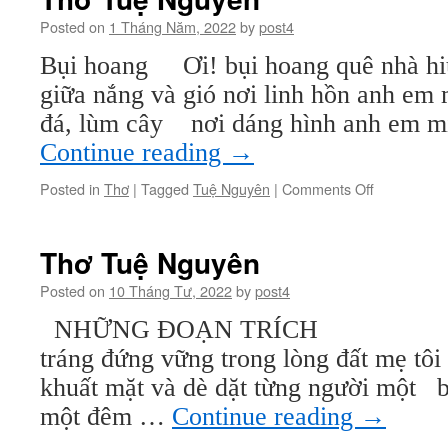
Posted on
1 Tháng Năm, 2022
by
post4
Bụi hoang Ơi! bụi hoang quê nhà hiu
giữa nắng và gió nơi linh hồn anh em 
đá, lùm cây nơi dáng hình anh em m
Continue reading
→
on
Posted in
Thơ
|
Tagged
Tuệ Nguyên
|
Comments Off
Thơ
Tuệ
Nguyên
Thơ Tuệ Nguyên
Posted on
10 Tháng Tư, 2022
by
post4
NHỮNG ĐOẠN TRÍCH 1. Nhữ
tráng đứng vững trong lòng đất mẹ tôi g
khuất mặt và dè dặt từng người một bấ
một đêm …
Continue reading
→